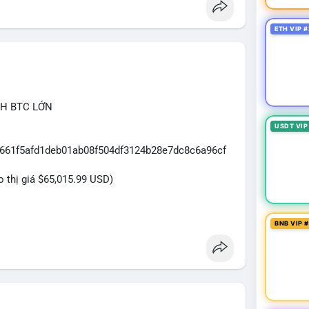
ETH VIP #
CH BTC LỚN
USDT VIP
c661f5afd1deb01ab08f504df3124b28e7dc8c6a96cf
eo thị giá $65,015.99 USD)
BNB VIP 
uân chuyển trong một giao dịch chưa xác nhận duy
gây sốc thanh khoản, nhưng đủ cho thấy một tổ
ấu danh mục. Việc chuyển thẳng một cục coin lớn
ên sàn tập trung hoặc OTC. Mặt khác, nếu địa chỉ
hả năng cao là hành động tích lũy dài hạn, giảm áp