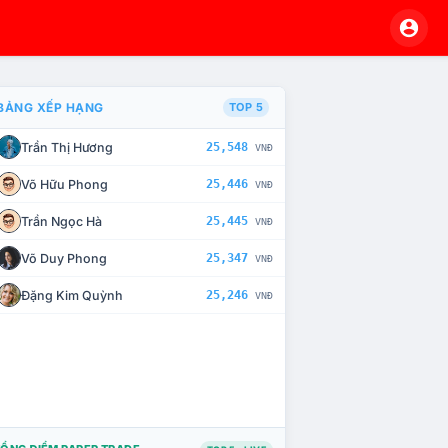
BẢNG XẾP HẠNG
TOP 5
Trần Thị Hương
25,548
VNĐ
À CHẾ TÀI XỬ LÝ VI PHẠM
Võ Hữu Phong
25,446
VNĐ
Trần Ngọc Hà
25,445
VNĐ
Võ Duy Phong
25,347
VNĐ
Đặng Kim Quỳnh
25,246
VNĐ