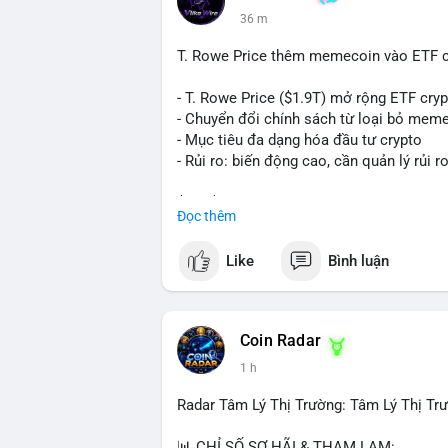
lực bán ngắn hạn. Thời điểm cuối tuần, 
36 m
$65,000 có thể mạnh hơn bình thường kh
T. Rowe Price thêm memecoin vào ETF c
Lời khuyên ngắn gọn cho nhà đầu tư nhỏ 
Theo dõi xác nhận của giao dịch này. Nếu
- T. Rowe Price ($1.9T) mở rộng ETF cr
nhịp điều chỉnh ngắn hạn. Tuyệt đối khô
- Chuyển đổi chính sách từ loại bỏ mem
tiền lớn chưa xác định rõ đích đến cuối 
- Mục tiêu đa dạng hóa đầu tư crypto
- Rủi ro: biến động cao, cần quản lý rủi r
#153btc
#10triệuusd
#chuyểnvílớn
#btc
$btc $eth
Đọc thêm
#vlikevn
#titanbot
Like
Bình luận
📰 Nguồn: CoinDesk
Coin Radar
1 h
Radar Tâm Lý Thị Trường: Tâm Lý Thị T
📊 CHỈ SỐ SỢ HÃI & THAM LAM: