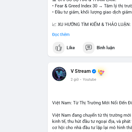
• Fear & Greed Index 30 → Tâm lý thị trư
• Đầu tư giảm, khối lượng giao dịch giảm
📈 XU HƯỚNG TÌM KIẾM & THẢO LUẬN:
• CoinGecko: Jimothy The Raccoon, Pudgy
Đọc thêm
Tutorial.
• Google Trends: chủ đề bóng đá, địa ph
Like
Bình luận
• LunarCrush: Ethereum, Solana, Dogecoin
etc.
💬 DÒNG CHẢY TIN TỨC & TRUYỀN TH
V Stream
• Telegram: US Senate tiến hành bỏ phiếu
2 giờ
·
Youtube
nhu cầu.
• Binance Square: nhiều trader short, cả
• Binance announcements: hỗ trợ cổ phiế
• Tin tức gần đây: Bitcoin exploit, Bybi
Việt Nam: Từ Thị Trường Mới Nổi Đến 
crypto.
Việt Nam đang chuyển từ thị trường mới
💡 NHẬN ĐỊNH & KHUYẾN NGHỊ:
kinh tế, thu hút đầu tư ngoại địa, và phát
• Tâm lý ngắn hạn: sợ hãi, giảm khối lượ
cơ hội cho nhà đầu tư lặp lại mô hình t
• Khuyến nghị: giữ cẩn thận, tránh short, 