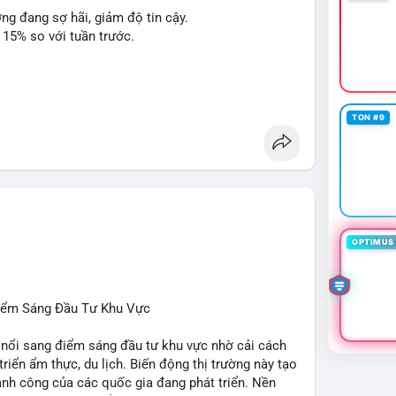
ờng đang sợ hãi, giảm độ tin cậy.
 15% so với tuần trước.
 Penguins, StonkBroker, Cysic, Cronos, Sui,
TON #9
ương, không liên quan crypto.
, Chainlink, Litecoin, Tesla, UFC, Premier League,
ÔNG:
 Clarity Act, IMF nói stablecoin địa phương tăng
OPTIMUS 
nh báo “short entry”, “điểm mua bán” giảm.
u Apple, IBM, airdrop MMT, competition.
t hack, XRP amendments, Trump media rút khỏi
Điểm Sáng Đầu Tư Khu Vực
 nổi sang điểm sáng đầu tư khu vực nhờ cải cách
 triển ẩm thực, du lịch. Biến động thị trường này tạo
ng, người bán tăng.
hành công của các quốc gia đang phát triển. Nền
tập trung vào stablecoin, theo dõi US legislation.