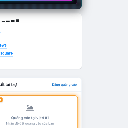
g ▁ ▂ ▃ ▄
t
news
esquare
ết tài trợ
Đăng quảng cáo
1
Quảng cáo tại vị trí #1
Nhấn để đặt quảng cáo của bạn