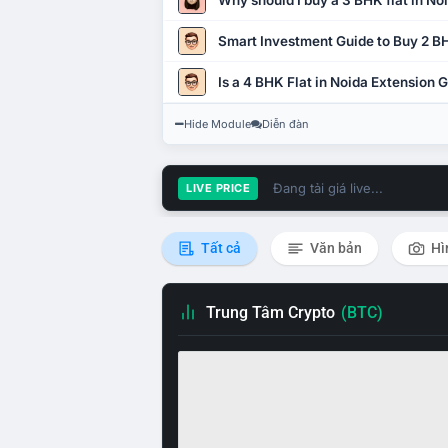
Why should I buy a 3 BHK flat in No
Smart Investment Guide to Buy 2 BH
Is a 4 BHK Flat in Noida Extension
Hide Module
Diễn đàn
Đang tải giá live...
LIVE PRICE
Tất cả
Văn bản
Hì
Trung Tâm Crypto
(BTC)