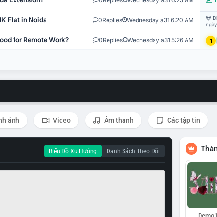
ida Extension?
0
Replies
Wednesday a31 6:25 AM
T
Đi
K Flat in Noida
0
Replies
Wednesday a31 6:20 AM
ngày
 Good for Remote Work?
0
Replies
Wednesday a31 5:26 AM
1
nh ảnh
Video
Âm thanh
Các tập tin
Thàn
Biểu Đồ Xu Hướng
Danh Sách Theo Dõi
Demo1