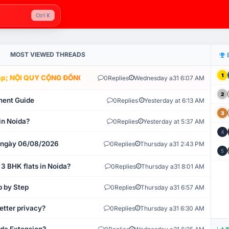
Ctrl K
MOST VIEWED THREADS
1
; NỘI QUY CỘNG ĐỒNG VLIKE.VN: HỆ THỐNG GIÁM SÁT TỰ ĐỘNG V
0
Replies
Wednesday a31 6:07 AM
2
ment Guide
0
Replies
Yesterday at 6:13 AM
3
in Noida?
0
Replies
Yesterday at 5:37 AM
4
t ngày 06/08/2026
0
Replies
Thursday a31 2:43 PM
5
 3 BHK flats in Noida?
0
Replies
Thursday a31 8:01 AM
p by Step
0
Replies
Thursday a31 6:57 AM
etter privacy?
0
Replies
Thursday a31 6:30 AM