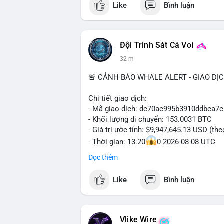
Like
Bình luận
Đội Trinh Sát Cá Voi
32 m
🚨 CẢNH BÁO WHALE ALERT - GIAO DỊ
Chi tiết giao dịch:
- Mã giao dịch: dc70ac995b3910ddbca7
- Khối lượng di chuyển: 153.0031 BTC
- Giá trị ước tính: $9,947,645.13 USD (th
- Thời gian: 13:20
0 2026-08-08 UTC
Đọc thêm
Nhận định phân tích hành vi của Cá voi:
153 BTC trị giá gần 10 triệu USD được l
Like
Bình luận
nhất. Khối lượng này không quá lớn để 
chức hoặc nhà đầu tư lớn đang tái cơ c
thường là bước chuẩn bị cho lệnh bán tr
nhận là ví lạnh không kết nối internet, k
Vlike Wire