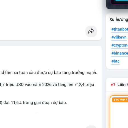
Xu hướn
#titanbo
#vlikevn
#crypto
#binanc
#btc
rid tầm xa toàn cầu được dự báo tăng trưởng mạnh.
1,7 triệu USD vào năm 2026 và tăng lên 712,4 triệu
Liên k
BTC VIP #
 đạt 11,6% trong giai đoạn dự báo.
à nhà đầu tư trong lĩnh vực công nghệ ô tô xanh.
ncầu