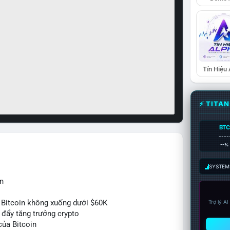
Tín Hiệu
⚡ TITA
BTC
----
--%
SYSTEM:
n
 Bitcoin không xuống dưới $60K
Trợ lý A
c đẩy tăng trưởng crypto
của Bitcoin