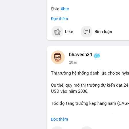
$btc
#btc
Đọc thêm
#vlikevn
#titanbot
Like
Bình luận
📰 Nguồn: Cointelegraph
bhavesh31
20 m
Thị trường hệ thống đánh lửa cho xe hyb
Cụ thể, quy mô thị trường dự kiến đạt 24
USD vào năm 2036.
Tốc độ tăng trưởng kép hàng năm (CAGR)
Đây là cơ hội lớn cho các nhà sản xuất v
Đọc thêm
#xehybrid
#côngnghệôtô
#thịtrườngtoà