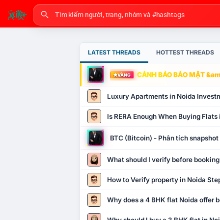
LATEST THREADS
HOTTEST THREADS
CẢNH BÁO BẢO MẬT &amp
VÀNG
Luxury Apartments in Noida Invest
Is RERA Enough When Buying Flats 
BTC (Bitcoin) - Phân tích snapsho
What should I verify before booking
How to Verify property in Noida Ste
Why does a 4 BHK flat Noida offer b