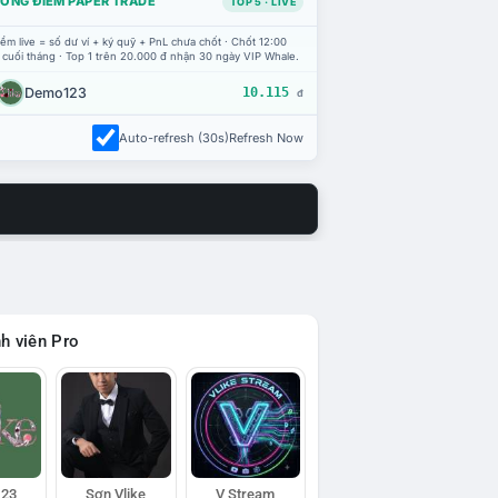
ỔNG ĐIỂM PAPER TRADE
TOP 5 · LIVE
ểm live = số dư ví + ký quỹ + PnL chưa chốt · Chốt 12:00
 cuối tháng · Top 1 trên 20.000 đ nhận 30 ngày VIP Whale.
Demo123
10.115
đ
Auto-refresh (30s)
Refresh Now
h viên Pro
23
Sơn Vlike
V Stream