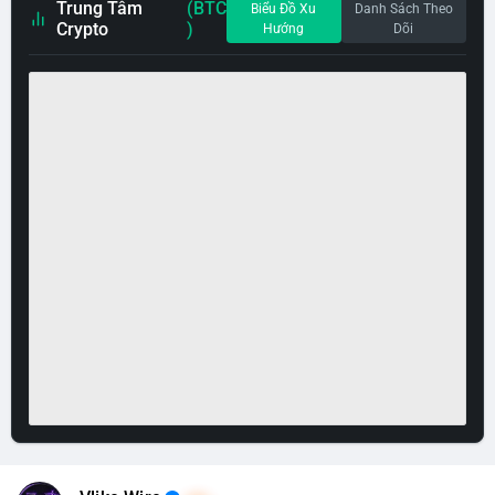
Trung Tâm
(BTC
Biểu Đồ Xu
Danh Sách Theo
Crypto
)
Hướng
Dõi