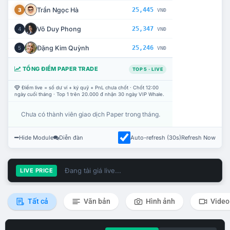
Trần Ngọc Hà
25,445
3
VNĐ
Võ Duy Phong
25,347
4
VNĐ
Đặng Kim Quỳnh
25,246
5
VNĐ
TỔNG ĐIỂM PAPER TRADE
TOP 5 · LIVE
Điểm live = số dư ví + ký quỹ + PnL chưa chốt · Chốt 12:00
ngày cuối tháng · Top 1 trên 20.000 đ nhận 30 ngày VIP Whale.
Chưa có thành viên giao dịch Paper trong tháng.
Hide Module
Diễn đàn
Auto-refresh (30s)
Refresh Now
Đang tải giá live...
LIVE PRICE
Tất cả
Văn bản
Hình ảnh
Video