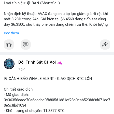
Loại tín hiệu: 🔴 BÁN (Short/Sell)
Nhận định kỹ thuật: AVAX đang chịu áp lực giảm giá rõ rệt khi
mất 3.23% trong 24h. Giá hiện tại $6.4560 đang tiến sát vùng
đáy $6.3500, cho thấy phe bán đang chiếm ưu thế. Khối lượng
giao dịch 2.14 triệu AVAX phản ánh dòng tiền thoát ra khỏi thị
Đọc thêm
trường. Biên độ dao động trong ngày khá rộng (5.6%), tạo điều
kiện cho các lệnh short ngắn hạn.
Khuyến nghị giao dịch cụ thể:
- Vùng Entry: $6.4500 - $6.4800
- Mục tiêu chốt lời (Take Profit - TP): TP1: $6.3500, TP2:
Đội Trinh Sát Cá Voi
$6.2800
3 giờ
- Cắt lỗ (Stop Loss - SL): $6.5800
🚨 CẢNH BÁO WHALE ALERT - GIAO DỊCH BTC LỚN
Lời khuyên quản trị vốn: Khối lượng lệnh khuyến nghị tối đa 2-
3% tổng vốn, đặt SL cứng ngay sau khi vào lệnh để bảo vệ tài
Chi tiết giao dịch:
khoản trước biến động bất thường.
- Mã giao dịch:
3c36356cace70a6eedbe0fb805d1d81cf28c0eab523bb9d671ce7
#shortavax
#avax6450
#bearishavax
#vungbiendong24h
0e5c8bd1034
- Khối lượng di chuyển: 11.3377 BTC