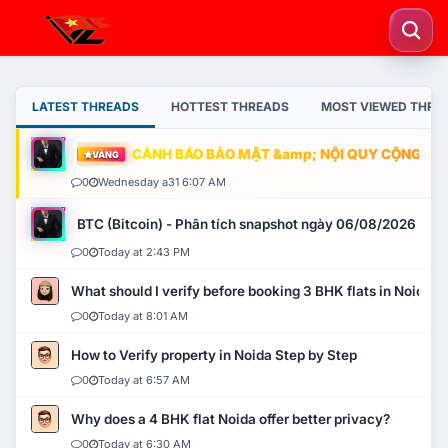
LATEST THREADS
HOTTEST THREADS
MOST VIEWED THRE
CẢNH BÁO BẢO MẬT &amp; NỘI QUY CỘNG ĐỒNG
VÀNG
0
Wednesday a31 6:07 AM
BTC (Bitcoin) - Phân tích snapshot ngày 06/08/2026
0
Today at 2:43 PM
What should I verify before booking 3 BHK flats in Noida?
0
Today at 8:01 AM
How to Verify property in Noida Step by Step
0
Today at 6:57 AM
Why does a 4 BHK flat Noida offer better privacy?
0
Today at 6:30 AM