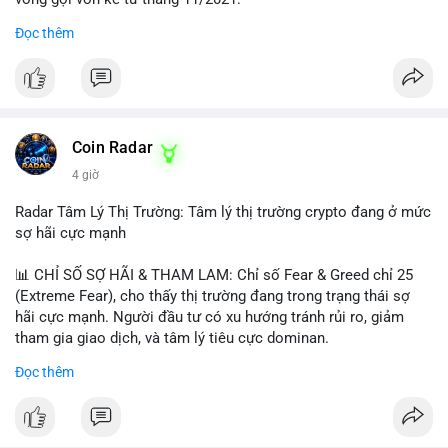
Đọc thêm
Lời khuyên ngắn gọn cho nhà đầu tư nhỏ lẻ:
#jpyc
#cryptonews
#web3
#japan
#blockchain
Nhà đầu tư nên theo dõi sát dòng tiền tiếp theo từ địa chỉ này.
Tránh hành động theo cảm xúc; hãy chờ xác nhận hướng đi của
$btc $eth
dòng tiền trước khi đưa ra quyết định vào lệnh, đồng thời đặt
lệnh dừng lỗ chặt chẽ để quản trị rủi ro trong bối cảnh thanh
#vlikevn
#titanbot
khoản mỏng.
Coin Radar
📰 Nguồn: CoinDesk
4 giờ
#25dot8btc
#dichuyen1_66trieuusd
#khangcu64556
#whalebtc
#theodoidongtien
Radar Tâm Lý Thị Trường: Tâm lý thị trường crypto đang ở mức
sợ hãi cực mạnh
📊 CHỈ SỐ SỢ HÃI & THAM LAM: Chỉ số Fear & Greed chỉ 25
(Extreme Fear), cho thấy thị trường đang trong trạng thái sợ
hãi cực mạnh. Người đầu tư có xu hướng tránh rủi ro, giảm
tham gia giao dịch, và tâm lý tiêu cực dominan.
Đọc thêm
📈 XU HƯỚNG TÌM KIẾM & THẢO LUẬN: Coin được tìm kiếm
nhiều nhất trên CoinGecko là Cash Cat (CASHCAT), Bitcoin
(BTC), Sui (SUI), Pudgy Penguins (PENGU). Trên Google Trends
Việt Nam, từ khóa như 'con riêng', 'phạm nhật minh anh' và 'tô