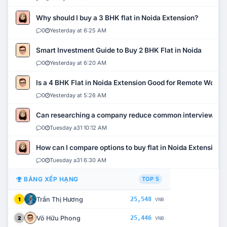
Why should I buy a 3 BHK flat in Noida Extension?
0
Yesterday at 6:25 AM
Smart Investment Guide to Buy 2 BHK Flat in Noida
0
Yesterday at 6:20 AM
Is a 4 BHK Flat in Noida Extension Good for Remote Work?
0
Yesterday at 5:26 AM
Can researching a company reduce common interview mi
0
Tuesday a31 10:12 AM
How can I compare options to buy flat in Noida Extension?
0
Tuesday a31 6:30 AM
BẢNG XẾP HẠNG
TOP 5
Trần Thị Hương
25,548
1
VNĐ
Võ Hữu Phong
25,446
2
VNĐ