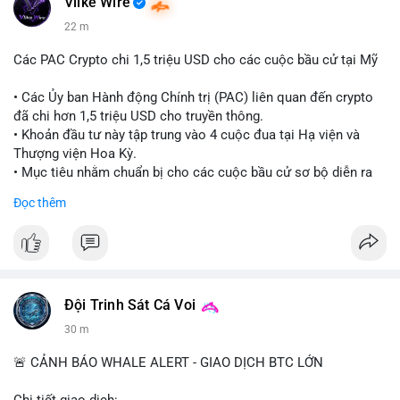
Vlike Wire
22 m
Các PAC Crypto chi 1,5 triệu USD cho các cuộc bầu cử tại Mỹ
• Các Ủy ban Hành động Chính trị (PAC) liên quan đến crypto
đã chi hơn 1,5 triệu USD cho truyền thông.
• Khoản đầu tư này tập trung vào 4 cuộc đua tại Hạ viện và
Thượng viện Hoa Kỳ.
• Mục tiêu nhằm chuẩn bị cho các cuộc bầu cử sơ bộ diễn ra
vào ngày 18 tháng 8.
Đọc thêm
#cryptonews
#politics
#usa
#binancesquare
$btc $eth
#vlikevn
#titanbot
Đội Trinh Sát Cá Voi
30 m
📰 Nguồn: Cointelegraph
🚨 CẢNH BÁO WHALE ALERT - GIAO DỊCH BTC LỚN