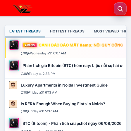
LATEST THREADS
HOTTEST THREADS
MOST VIEWED THRE
CẢNH BÁO BẢO MẬT &amp; NỘI QUY CỘNG ĐỒNG
VÀNG
0
Wednesday a31 6:07 AM
Phân tích giá Bitcoin (BTC) hôm nay: Liệu nỗi sợ hãi có mở 
0
Today at 2:33 PM
Luxury Apartments in Noida Investment Guide
0
Friday a31 6:13 AM
Is RERA Enough When Buying Flats in Noida?
0
Friday a31 5:37 AM
BTC (Bitcoin) - Phân tích snapshot ngày 06/08/2026