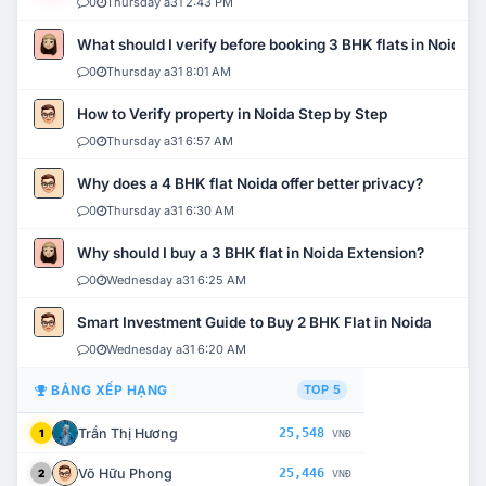
0
Thursday a31 2:43 PM
What should I verify before booking 3 BHK flats in Noida?
0
Thursday a31 8:01 AM
How to Verify property in Noida Step by Step
0
Thursday a31 6:57 AM
Why does a 4 BHK flat Noida offer better privacy?
0
Thursday a31 6:30 AM
Why should I buy a 3 BHK flat in Noida Extension?
0
Wednesday a31 6:25 AM
Smart Investment Guide to Buy 2 BHK Flat in Noida
0
Wednesday a31 6:20 AM
BẢNG XẾP HẠNG
TOP 5
Trần Thị Hương
25,548
1
VNĐ
Võ Hữu Phong
25,446
2
VNĐ