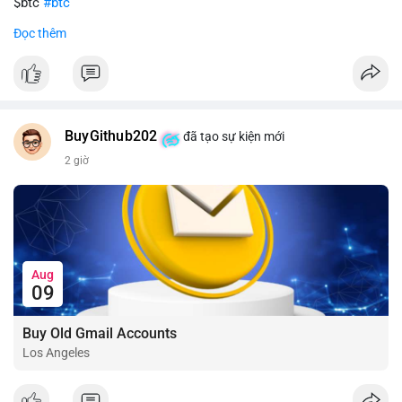
$btc
#btc
Đọc thêm
#vlikevn
#titanbot
📰 Nguồn: CoinDesk
BuyGithub202
đã tạo sự kiện mới
2 giờ
Aug
09
Buy Old Gmail Accounts
Los Angeles