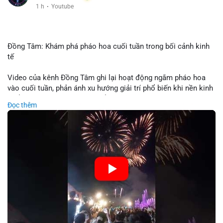
1 h
·
Youtube
Đồng Tâm: Khám phá pháo hoa cuối tuần trong bối cảnh kinh
tế
Video của kênh Đồng Tâm ghi lại hoạt động ngắm pháo hoa
vào cuối tuần, phản ánh xu hướng giải trí phổ biến khi nền kinh
tế ổn định. Sự kiện này có thể cho thấy người tiêu dùng ưu tiên
Đọc thêm
trải nghiệm hơn là đầu tư vào tài sản vật chất. Trong bối cảnh
lãi suất ổn định và thị trường crypto ổn định, hoạt động giải trí
như vậy thường tăng trưởng khi người dân có khả năng chi
tiêu. Tuy nhiên, sự ưu tiên giải trí có thể ảnh hưởng đến tỷ lệ
tiết kiệm hoặc đầu tư vào crypto nếu người tiêu dùng chuyển
hướng ngân sách.
🎥 Xem video trực tiếp tại:
Nguồn: Đồng Tâm