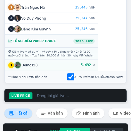
Trần Ngọc Hà
25,445
3
VNĐ
Võ Duy Phong
25,347
4
VNĐ
Đặng Kim Quỳnh
25,246
5
VNĐ
TỔNG ĐIỂM PAPER TRADE
TOP 5 · LIVE
Điểm live = số dư ví + ký quỹ + PnL chưa chốt · Chốt 12:00
ngày cuối tháng · Top 1 trên 20.000 đ nhận 30 ngày VIP Whale.
Demo123
5.492
1
đ
Hide Module
Diễn đàn
Auto-refresh (30s)
Refresh Now
Đang tải giá live...
LIVE PRICE
Tất cả
Văn bản
Hình ảnh
Video