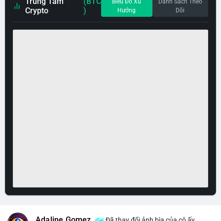
Trung Tâm
(BTC
Biểu Đồ Xu
Danh Sách Theo
Crypto
)
Hướng
Dõi
Adaline Gomez
Đã thay đổi ảnh bìa của cô ấy