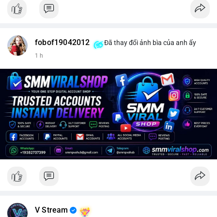
fobof19042012
Đã thay đổi ảnh bìa của anh ấy
1 h
V Stream