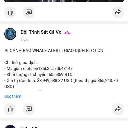
Đội Trinh Sát Cá Voi
2 giờ
🚨 CẢNH BÁO WHALE ALERT - GIAO DỊCH BTC LỚN
Chi tiết giao dịch:
- Mã giao dịch: ee185b3f...70b43147
- Khối lượng di chuyển: 60.5359 BTC
- Giá trị ước tính: $3,949,588.32 USD (theo thị giá $65,243.70
USD)
- Thời gian: 15:20
1 2026-08-09 UTC
Đọc thêm
Nhận định phân tích:
Khối lượng 60.5 BTC trị giá gần 4 triệu USD được di chuyển
trong phiên giao dịch châu Á. Mức giá $65,243 đang nằm gần
vùng kháng cự ngắn hạn, động thái này có thể là bước chuẩn bị