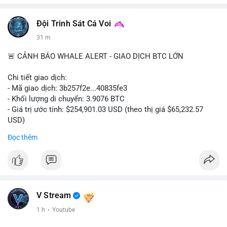
Đội Trinh Sát Cá Voi
31 m
🚨 CẢNH BÁO WHALE ALERT - GIAO DỊCH BTC LỚN
Chi tiết giao dịch:
- Mã giao dịch: 3b257f2e...40835fe3
- Khối lượng di chuyển: 3.9076 BTC
- Giá trị ước tính: $254,901.03 USD (theo thị giá $65,232.57
USD)
- Thời gian: 16:19:51 2026-08-09 UTC
Đọc thêm
Nhận định phân tích: Khối lượng 3.9076 BTC (tương đương gần
255 nghìn USD) được chuyển trong một giao dịch duy nhất cho
thấy dấu hiệu tái phân bổ danh mục của một tổ chức hoặc cá
nhân sở hữu lượng tài sản lớn. Với mức giá hiện tại, việc
chuyển một phần nhỏ trong tổng thể nắm giữ (thường là ví lớn
V Stream
hàng trăm BTC) phản ánh hành vi thăm dò thanh khoản hoặc
1 h
·
Youtube
tái cấu trúc ví hơn là áp lực bán khẩn cấp. Nếu dòng tiền này
hướng về ví nóng sàn giao dịch, khả năng cao là động thái