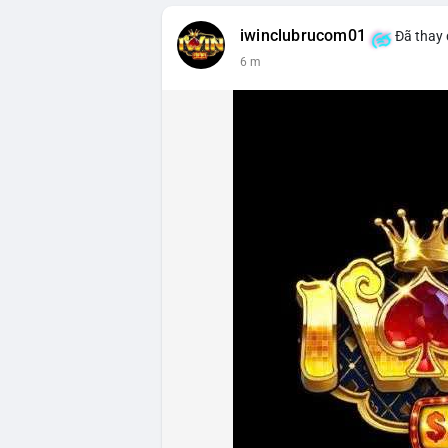
iwinclubrucom01
Đã thay 
6 m