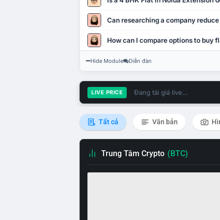
Is a 4 BHK Flat in Noida Extension
Can researching a company reduce
How can I compare options to buy fl
Hide Module
Diễn đàn
Đang tải giá live...
LIVE PRICE
Tất cả
Văn bản
Hì
Trung Tâm Crypto
(BTC)