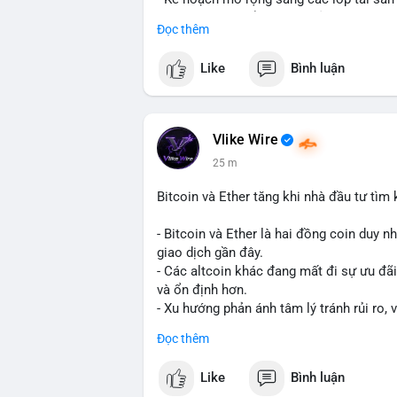
- Bước đi này nhằm tăng khả năng truy c
Đọc thêm
blockchain.
Like
Bình luận
#binancesquare
#cryptonews
#usdt
#tet
#blockchain
$usdt
Vlike Wire
25 m
#vlikevn
#titanbot
Bitcoin và Ether tăng khi nhà đầu tư tìm
📰 Nguồn: CoinDesk
- Bitcoin và Ether là hai đồng coin duy n
giao dịch gần đây.
- Các altcoin khác đang mất đi sự ưu đãi
và ổn định hơn.
- Xu hướng phản ánh tâm lý tránh rủi ro, 
trường lớn nhất.
Đọc thêm
$btc
#btc
$eth
#eth
Like
Bình luận