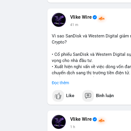
#vlikevn
#titanbot
📰 Nguồn: CoinDesk
Vlike Wire
41 m
Vì sao SanDisk và Western Digital giả
Crypto?
• Cổ phiếu SanDisk và Western Digital s
vọng cho nhà đầu tư.
• Xuất hiện nghi vấn về việc dòng vốn đa
chuyển dịch sang thị trường tiền điện tử.
• Diễn biến này có thể là tín hiệu cho t
Đọc thêm
công nghệ và crypto.
Like
Bình luận
#binancesquare
#cryptonews
#marketan
$btc $eth
Vlike Wire
#vlikevn
#titanbot
1 h