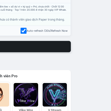
ểm live = số dư ví + ký quỹ + PnL chưa chốt · Chốt 12:00
 cuối tháng · Top 1 trên 20.000 đ nhận 30 ngày VIP Whale.
hưa có thành viên giao dịch Paper trong tháng.
Auto-refresh (30s)
Refresh Now
h viên Pro
Hồ
Vlike Wire
V Stream