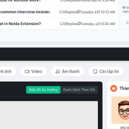
 Good for Remote Work?
0
Replies
Yesterday at 5:26 AM
Đi
 common interview mistakes?
0
Replies
Tuesday a31 10:12 AM
ngày
C
at in Noida Extension?
0
Replies
Tuesday a31 6:30 AM
nh ảnh
Video
Âm thanh
Các tập tin
Thàn
Biểu Đồ Xu Hướng
Danh Sách Theo Dõi
Phí 