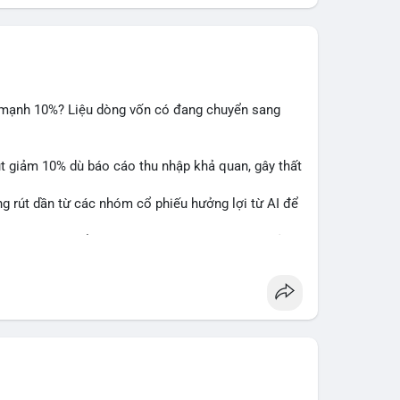
m mạnh 10%? Liệu dòng vốn có đang chuyển sang
ụt giảm 10% dù báo cáo thu nhập khả quan, gây thất
ng rút dần từ các nhóm cổ phiếu hưởng lợi từ AI để
hấy sự luân chuyển dòng tiền giữa các nhóm tài sản
alysis
#ai
#investing