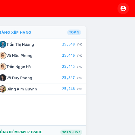
BẢNG XẾP HẠNG
TOP 5
Trần Thị Hương
25,548
VNĐ
À CHẾ TÀI XỬ LÝ VI PHẠM
Võ Hữu Phong
25,446
VNĐ
Trần Ngọc Hà
25,445
VNĐ
Võ Duy Phong
25,347
VNĐ
Đặng Kim Quỳnh
25,246
VNĐ
ỔNG ĐIỂM PAPER TRADE
TOP 5 · LIVE