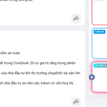
ập và thanh khoản cho tài sản truyền thống qua
her
#tokenization
#realestate
#saudiarabia
TON #9
 kiếm an toàn
hất trong CoinDesk 20 có giá trị tăng trong phiên
OPTIMUS 
 của nhà đầu tư khi thị trường chuyển向 tài sản lớn
với nhà đầu tư ưu tiên các token có vốn hóa thị