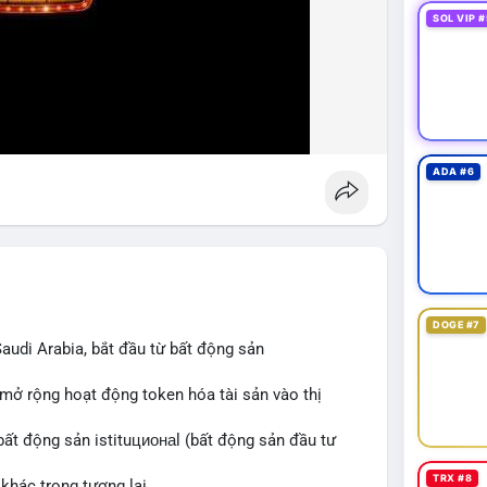
SOL VIP #
ADA #6
DOGE #7
audi Arabia, bắt đầu từ bất động sản
 mở rộng hoạt động token hóa tài sản vào thị
bất động sản istituционаl (bất động sản đầu tư
TRX #8
khác trong tương lai.