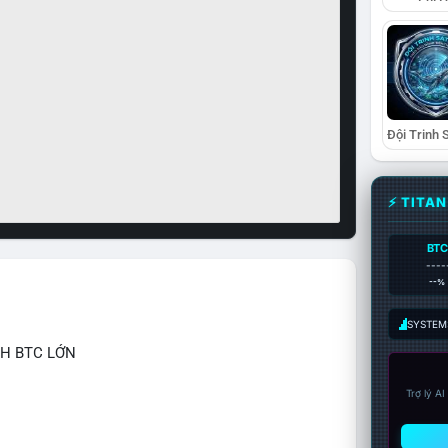
⚡ TITA
BTC
----
--%
SYSTEM:
CH BTC LỚN
Trợ lý A