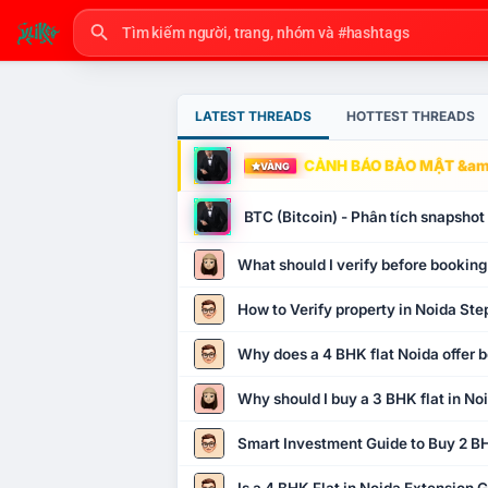
LATEST THREADS
HOTTEST THREADS
CẢNH BÁO BẢO MẬT &amp
VÀNG
BTC (Bitcoin) - Phân tích snapsho
What should I verify before booking
How to Verify property in Noida Ste
Why does a 4 BHK flat Noida offer b
Why should I buy a 3 BHK flat in No
Smart Investment Guide to Buy 2 BH