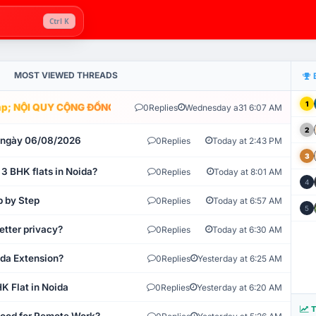
Ctrl K
MOST VIEWED THREADS
1
; NỘI QUY CỘNG ĐỒNG VLIKE.VN: HỆ THỐNG GIÁM SÁT TỰ ĐỘNG V
0
Replies
Wednesday a31 6:07 AM
2
t ngày 06/08/2026
0
Replies
Today at 2:43 PM
3
 3 BHK flats in Noida?
0
Replies
Today at 8:01 AM
4
p by Step
0
Replies
Today at 6:57 AM
5
etter privacy?
0
Replies
Today at 6:30 AM
ida Extension?
0
Replies
Yesterday at 6:25 AM
K Flat in Noida
0
Replies
Yesterday at 6:20 AM
T