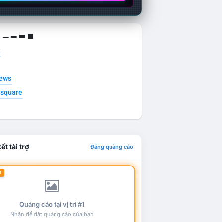
g ▁ ▂ ▃ ▄
t
news
esquare
ết tài trợ
Đăng quảng cáo
1
Quảng cáo tại vị trí #1
Nhấn để đặt quảng cáo của bạn