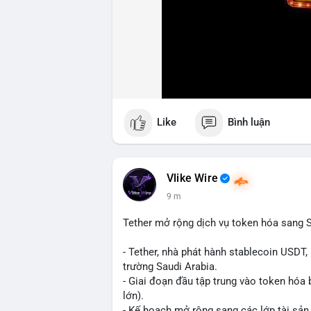
Like
Bình luận
Vlike Wire
9 m
Tether mở rộng dịch vụ token hóa sang S
- Tether, nhà phát hành stablecoin USDT,
trường Saudi Arabia.
- Giai đoạn đầu tập trung vào token hóa 
lớn).
- Kế hoạch mở rộng sang các lớp tài sản 