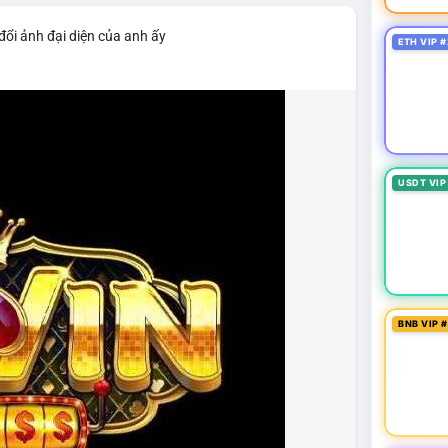
đổi ảnh đại diện của anh ấy
ETH VIP #
USDT VIP
BNB VIP 