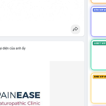
ETH VIP #
USDT VIP
i diện của anh ấy
BNB VIP 