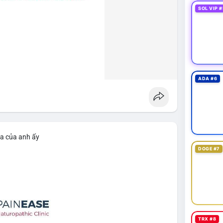
SOL VIP #
ADA #6
ìa của anh ấy
DOGE #7
TRX #8