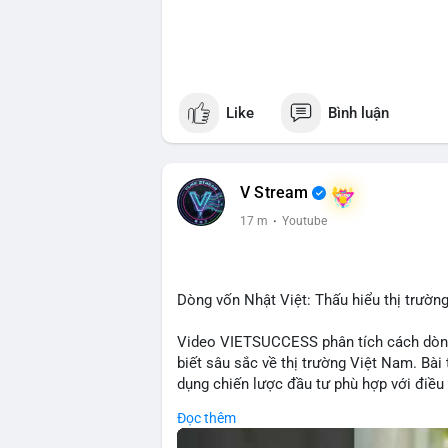
Like
Bình luận
V Stream
17 m
·
Youtube
Dòng vốn Nhật Việt: Thấu hiểu thị trường
Video VIETSUCCESS phân tích cách dòng
biết sâu sắc về thị trường Việt Nam. Bài
dụng chiến lược đầu tư phù hợp với điều 
doanh nghiệp đến việc giao dịch tài chín
Đọc thêm
Việt Nam mà còn tạo ra động lực cho thị
quốc gia tìm kiếm cơ hội đa dạng. Các y