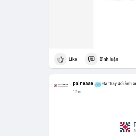
Like
Bình luận
painease
Đã thay đổi ảnh b
17 m