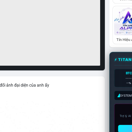
Tín Hiệu
⚡ TITA
BTC
----
--%
đổi ảnh đại diện của anh ấy
SYSTEM:
Trợ lý A