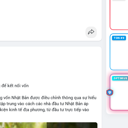
TON #9
OPTIMUS 
 để kết nối vốn
 vốn Nhật Bản được điều chỉnh thông qua sự hiểu
 tập trung vào cách các nhà đầu tư Nhật Bản áp
kiện kinh tế địa phương, từ đầu tư trực tiếp vào
h. Kết nối này không chỉ tạo cơ hội tăng trưởng cho
 trường crypto địa phương khi các nhà đầu tư đa
ếu tố như chính sách tài chính Việt Nam, xu hướng