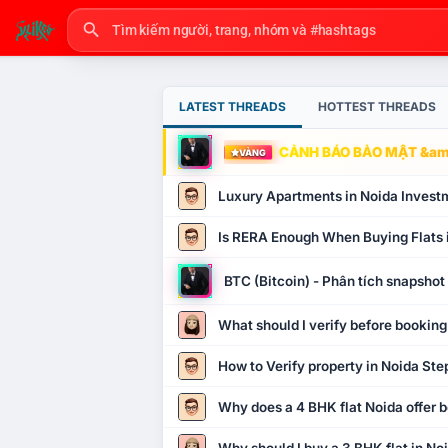
LATEST THREADS
HOTTEST THREADS
CẢNH BÁO BẢO MẬT &amp
VÀNG
Luxury Apartments in Noida Invest
Is RERA Enough When Buying Flats 
BTC (Bitcoin) - Phân tích snapsho
What should I verify before booking
How to Verify property in Noida Ste
Why does a 4 BHK flat Noida offer b