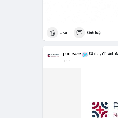
Like
Bình luận
painease
Đã thay đổi ảnh đạ
17 m