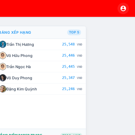
BẢNG XẾP HẠNG
TOP 5
Trần Thị Hương
25,548
VNĐ
À CHẾ TÀI XỬ LÝ VI PHẠM
Võ Hữu Phong
25,446
VNĐ
Trần Ngọc Hà
25,445
VNĐ
Võ Duy Phong
25,347
VNĐ
Đặng Kim Quỳnh
25,246
VNĐ