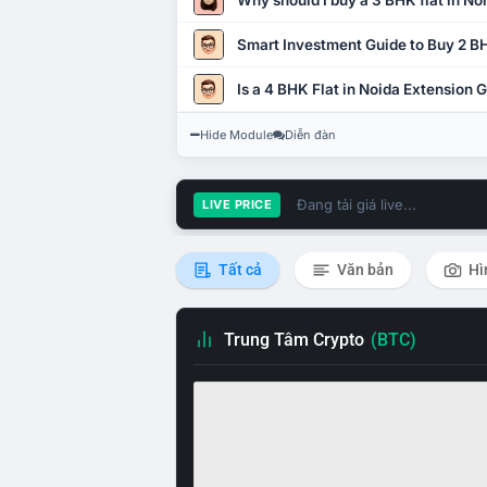
Why should I buy a 3 BHK flat in No
Smart Investment Guide to Buy 2 BH
Is a 4 BHK Flat in Noida Extension
Hide Module
Diễn đàn
Đang tải giá live...
LIVE PRICE
Tất cả
Văn bản
Hì
Trung Tâm Crypto
(BTC)