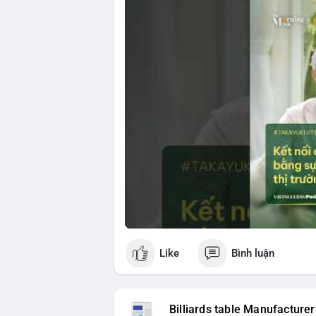
đầu tư ESG, và ổn định thị trường sẽ ảnh
Nhật Bản. Bài cũng nhấn mạnh vai trò của
ro khi kết nối các thị trường khác nhau.
🎥 Xem video trực tiếp tại:
Nguồn: VIETSUCCESS
Like
Bình luận
Billiards table Manufacturer