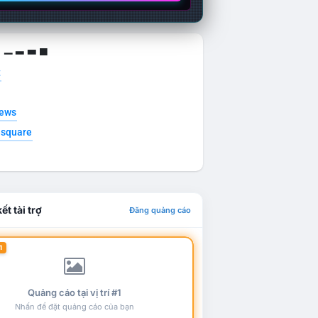
g ▁ ▂ ▃ ▄
t
news
esquare
ết tài trợ
Đăng quảng cáo
1
Quảng cáo tại vị trí #1
Nhấn để đặt quảng cáo của bạn