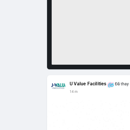
U Value Facilities
Đã thay 
14 m