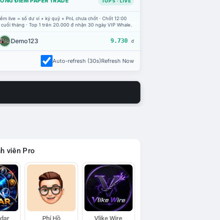
ỔNG ĐIỂM PAPER TRADE
TOP 5 · LIVE
ểm live = số dư ví + ký quỹ + PnL chưa chốt · Chốt 12:00
 cuối tháng · Top 1 trên 20.000 đ nhận 30 ngày VIP Whale.
Demo123
9.730
đ
Auto-refresh (30s)
Refresh Now
h viên Pro
adar
Phí Hồ
Vlike Wire