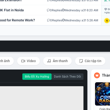
ida Extension?
0
Replies
Wednesday a31 6:25 AM
T
Đi
K Flat in Noida
0
Replies
Wednesday a31 6:20 AM
ngày
 Good for Remote Work?
0
Replies
Wednesday a31 5:26 AM
1
nh ảnh
Video
Âm thanh
Các tập tin
Thàn
Biểu Đồ Xu Hướng
Danh Sách Theo Dõi
Coin R