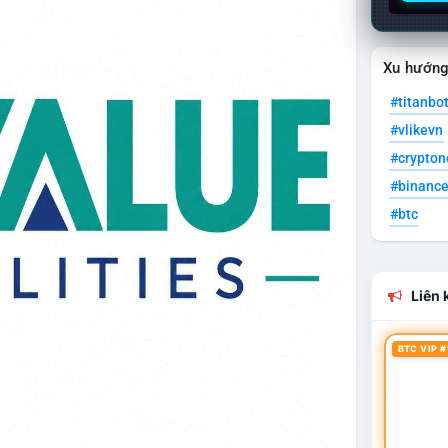
Xu hướn
#titanbo
#vlikevn
#crypto
#binanc
#btc
Liên k
BTC VIP #