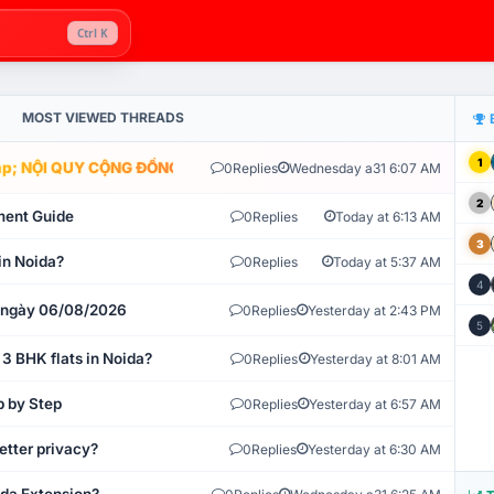
Ctrl K
MOST VIEWED THREADS
1
; NỘI QUY CỘNG ĐỒNG VLIKE.VN: HỆ THỐNG GIÁM SÁT TỰ ĐỘNG V
0
Replies
Wednesday a31 6:07 AM
2
ment Guide
0
Replies
Today at 6:13 AM
3
in Noida?
0
Replies
Today at 5:37 AM
4
t ngày 06/08/2026
0
Replies
Yesterday at 2:43 PM
5
 3 BHK flats in Noida?
0
Replies
Yesterday at 8:01 AM
p by Step
0
Replies
Yesterday at 6:57 AM
etter privacy?
0
Replies
Yesterday at 6:30 AM