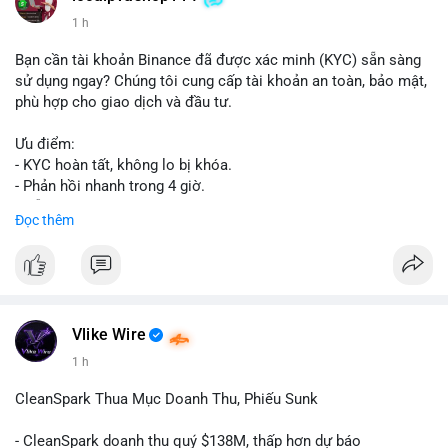
1 h
Bạn cần tài khoản Binance đã được xác minh (KYC) sẵn sàng
sử dụng ngay? Chúng tôi cung cấp tài khoản an toàn, bảo mật,
phù hợp cho giao dịch và đầu tư.
Ưu điểm:
- KYC hoàn tất, không lo bị khóa.
- Phản hồi nhanh trong 4 giờ.
- Hỗ trợ tận tình 24/7.
Đọc thêm
Liên hệ ngay để được tư vấn:
📞 WhatsApp: +1 660 215-8938
✈️ Telegram: @localpvashop
Vlike Wire
1 h
CleanSpark Thua Mục Doanh Thu, Phiếu Sunk
- CleanSpark doanh thu quý $138M, thấp hơn dự báo