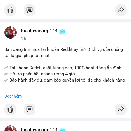
tế và lớp học trực tuyến linh hoạt.
Xây dựng nền tảng kiến thức AML vững chắc và tự tin bước
vào kỳ thi CAMS với sự chuẩn bị tốt nhất.
localpvashop114
Đăng ký ngay hôm nay để nâng cao năng lực và mở rộng cơ
1 h
hội nghề nghiệp trong lĩnh vực tài chính!
Bạn đang tìm mua tài khoản Reddit uy tín? Dịch vụ của chúng
tôi là giải pháp tốt nhất.
✅ Tài khoản Reddit chất lượng cao, 100% hoạt động ổn định.
✅ Hỗ trợ phản hồi nhanh trong 4 giờ.
✅ Bảo hành đầy đủ, đảm bảo quyền lợi tối đa cho khách hàng.
Liên hệ ngay để được tư vấn và đặt mua:
Đọc thêm
📞 WhatsApp: +1 660 215-8938
✈️ Telegram: @localpvashop
📧 Email: localpvashop@gmail.com
Mua tài khoản Reddit ngay hôm nay để phát triển chiến dịch
của bạn!
localpvashop114