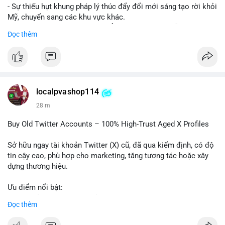
- Sự thiếu hụt khung pháp lý thúc đẩy đổi mới sáng tạo rời khỏi
Mỹ, chuyển sang các khu vực khác.
- Các trung tâm tài chính châu Á có cơ hội chiếm lĩnh thị
Đọc thêm
trường khi Mỹ còn đang lúng túng về luật pháp.
#binancesquare
#cryptonews
#regulation
#asia
#blockchain
$btc $eth
localpvashop114
#vlikevn
#titanbot
28 m
📰 Nguồn: Cointelegraph
Buy Old Twitter Accounts – 100% High-Trust Aged X Profiles
Sở hữu ngay tài khoản Twitter (X) cũ, đã qua kiểm định, có độ
tin cậy cao, phù hợp cho marketing, tăng tương tác hoặc xây
dựng thương hiệu.
Ưu điểm nổi bật:
- Tài khoản aged, có lịch sử hoạt động lâu năm
Đọc thêm
- Hồ sơ hoàn chỉnh, giảm nguy cơ bị khóa
- Hỗ trợ 24/7, phản hồi nhanh chóng