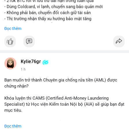
- 210k BTC rời ví lưu trữ dài hạn trong tuần qua
- Dùng Coldcard, ví lạnh, chuyển sang bảo quản mới
- Không phải bán, chuyển đổi cách giữ tài sản
- Thị trường nhận thấy xu hướng bảo mật tăng
- BTC tiếp tục giữ vị trí dẫn đầu
Đọc thêm
#binancesquare
#cryptonews
#btc
$btc
#vlikevn
#titanbot
Kylie76gr
1 h
📰 Nguồn: CoinDesk
Bạn muốn trở thành Chuyên gia chống rửa tiền (AML) được
chứng nhận?
Khóa luyện thi CAMS (Certified Anti-Money Laundering
Specialist) từ Học viện Kiểm toán Nội bộ (AIA) sẽ giúp bạn đạt
mục tiêu.
Chương trình được thiết kế bởi các chuyên gia hàng đầu, bao
Đọc thêm
gồm tài liệu toàn diện, câu hỏi thực hành, bài thi thử sát thực