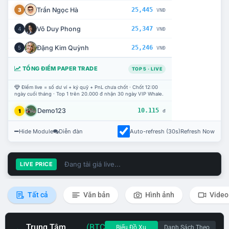
Trần Ngọc Hà
25,445
3
VNĐ
Võ Duy Phong
25,347
4
VNĐ
Đặng Kim Quỳnh
25,246
5
VNĐ
TỔNG ĐIỂM PAPER TRADE
TOP 5 · LIVE
Điểm live = số dư ví + ký quỹ + PnL chưa chốt · Chốt 12:00
ngày cuối tháng · Top 1 trên 20.000 đ nhận 30 ngày VIP Whale.
Demo123
10.115
1
đ
Hide Module
Diễn đàn
Auto-refresh (30s)
Refresh Now
Đang tải giá live...
LIVE PRICE
Tất cả
Văn bản
Hình ảnh
Video
Trung Tâm
(BTC
Biểu Đồ Xu
Danh Sách Theo