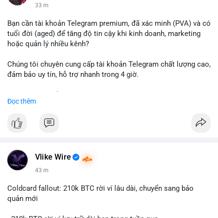
33 m
Bạn cần tài khoản Telegram premium, đã xác minh (PVA) và có
tuổi đời (aged) để tăng độ tin cậy khi kinh doanh, marketing
hoặc quản lý nhiều kênh?
Chúng tôi chuyên cung cấp tài khoản Telegram chất lượng cao,
đảm bảo uy tín, hỗ trợ nhanh trong 4 giờ.
Liên hệ ngay để được tư vấn và nhận ưu đãi:
Đọc thêm
📞 WhatsApp: +1 660 215-8938
✈️ Telegram: @localpvashop
📧 Email: localpvashop@gmail.com
Đặt mua ngay hôm nay để sở hữu tài khoản Telegram
premium, PVA, aged với giá tốt nhất!
Vlike Wire
43 m
Coldcard fallout: 210k BTC rời ví lâu dài, chuyển sang bảo
quản mới