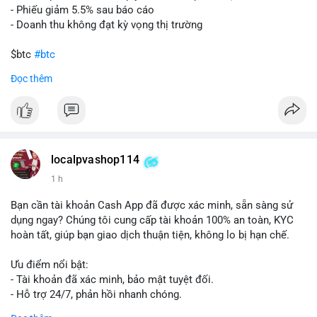
- Phiếu giảm 5.5% sau báo cáo
- Doanh thu không đạt kỳ vọng thị trường
$btc
#btc
Đọc thêm
#vlikevn
#titanbot
📰 Nguồn: Cointelegraph
localpvashop114
1 h
Bạn cần tài khoản Cash App đã được xác minh, sẵn sàng sử
dụng ngay? Chúng tôi cung cấp tài khoản 100% an toàn, KYC
hoàn tất, giúp bạn giao dịch thuận tiện, không lo bị hạn chế.
Ưu điểm nổi bật:
- Tài khoản đã xác minh, bảo mật tuyệt đối.
- Hỗ trợ 24/7, phản hồi nhanh chóng.
- Giao dịch minh bạch, đáng tin cậy.