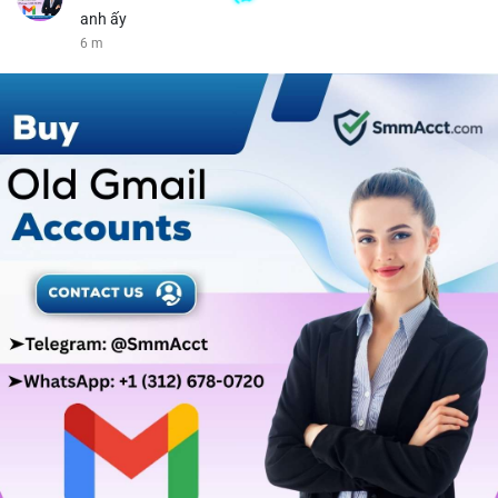
anh ấy
6 m