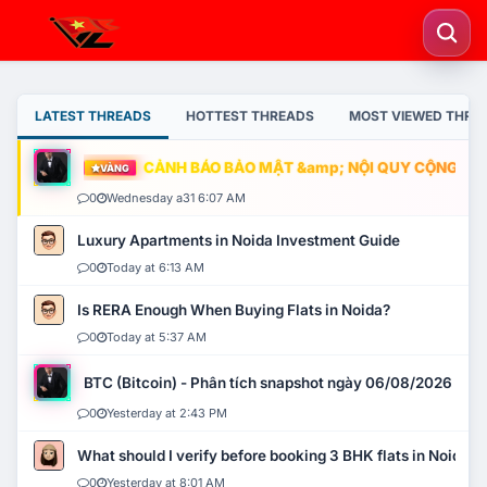
LATEST THREADS
HOTTEST THREADS
MOST VIEWED THRE
CẢNH BÁO BẢO MẬT &amp; NỘI QUY CỘNG ĐỒNG
VÀNG
0
Wednesday a31 6:07 AM
Luxury Apartments in Noida Investment Guide
0
Today at 6:13 AM
Is RERA Enough When Buying Flats in Noida?
0
Today at 5:37 AM
BTC (Bitcoin) - Phân tích snapshot ngày 06/08/2026
0
Yesterday at 2:43 PM
What should I verify before booking 3 BHK flats in Noida?
0
Yesterday at 8:01 AM