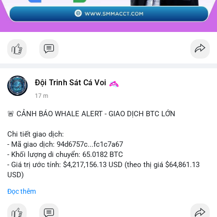
Đội Trinh Sát Cá Voi
17 m
🚨 CẢNH BÁO WHALE ALERT - GIAO DỊCH BTC LỚN
Chi tiết giao dịch:
- Mã giao dịch: 94d6757c...fc1c7a67
- Khối lượng di chuyển: 65.0182 BTC
- Giá trị ước tính: $4,217,156.13 USD (theo thị giá $64,861.13
USD)
- Thời gian: 10:19:40 2026-08-07 UTC
Đọc thêm
Nhận định phân tích: Giao dịch 65.0182 BTC trị giá hơn 4.2
triệu USD được thực hiện trong phiên châu Á cho thấy dấu hiệu