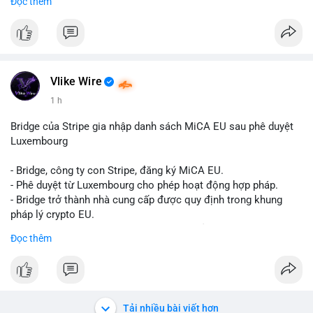
Đọc thêm
Liên hệ ngay để được tư vấn và sở hữu tài khoản ngay hôm
nay:
📞 WhatsApp: +1 660 215-8938
✈️ Telegram: @localpvashop
📧 Email: localpvashop@gmail.com
Vlike Wire
1 h
Bridge của Stripe gia nhập danh sách MiCA EU sau phê duyệt
Luxembourg
- Bridge, công ty con Stripe, đăng ký MiCA EU.
- Phê duyệt từ Luxembourg cho phép hoạt động hợp pháp.
- Bridge trở thành nhà cung cấp được quy định trong khung
pháp lý crypto EU.
- Tác động: tăng tính minh bạch, uy tín, mở rộng dịch vụ crypto.
Đọc thêm
#binancesquare
#cryptonews
#mica
#stripe
#bridge
#eu
#luxembourg
$btc $eth
Tải nhiều bài viết hơn