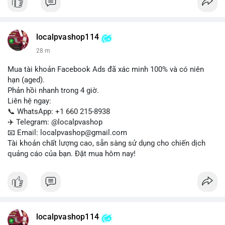
Liên hệ ngay để được tư vấn:
📞 WhatsApp: +1 660 215-8938
✈️ Telegram: @localpvashop
localpvashop114
📧 Email: localpvashop@gmail.com
28 m
Mua tài khoản Facebook Ads đã xác minh 100% và có niên
hạn (aged).
Phản hồi nhanh trong 4 giờ.
Liên hệ ngay:
📞 WhatsApp: +1 660 215-8938
✈️ Telegram: @localpvashop
📧 Email: localpvashop@gmail.com
Tài khoản chất lượng cao, sẵn sàng sử dụng cho chiến dịch
quảng cáo của bạn. Đặt mua hôm nay!
localpvashop114