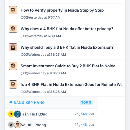
How to Verify property in Noida Step by Step
0
Yesterday at 6:57 AM
Why does a 4 BHK flat Noida offer better privacy?
0
Yesterday at 6:30 AM
Why should I buy a 3 BHK flat in Noida Extension?
0
Wednesday a31 6:25 AM
Smart Investment Guide to Buy 2 BHK Flat in Noida
0
Wednesday a31 6:20 AM
Is a 4 BHK Flat in Noida Extension Good for Remote Work?
0
Wednesday a31 5:26 AM
BẢNG XẾP HẠNG
TOP 5
Trần Thị Hương
25,548
1
VNĐ
Võ Hữu Phong
25,446
2
VNĐ