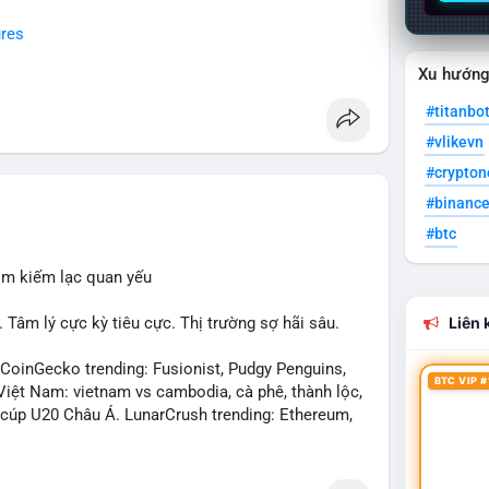
ures
Xu hướn
#titanbo
#vlikevn
#crypto
#binanc
#btc
tìm kiếm lạc quan yếu
âm lý cực kỳ tiêu cực. Thị trường sợ hãi sâu.
Liên k
inGecko trending: Fusionist, Pudgy Penguins,
BTC VIP #
iệt Nam: vietnam vs cambodia, cà phê, thành lộc,
l, cúp U20 Châu Á. LunarCrush trending: Ethereum,
remier League, Champions League, NCAA Football,
owitz, NFL, Polkadot, Real Madrid, Beyoncé,
Google. Binance Square: nhiều post về lệnh long,