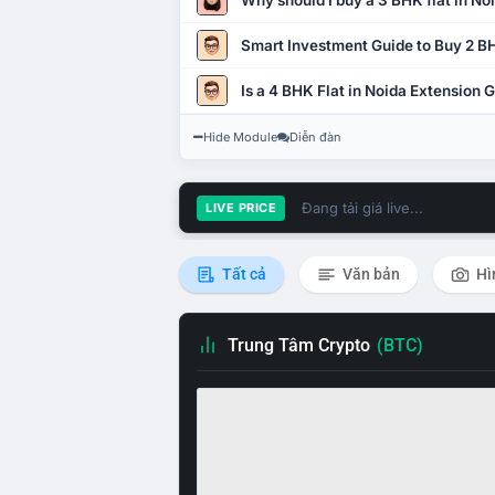
Why should I buy a 3 BHK flat in No
Smart Investment Guide to Buy 2 BH
Is a 4 BHK Flat in Noida Extension
Hide Module
Diễn đàn
Đang tải giá live...
LIVE PRICE
Tất cả
Văn bản
Hì
Trung Tâm Crypto
(BTC)