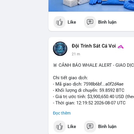
và volume futures tăng cho thấy cấu trúc
động thấp nhưng rủi ro tiềm ẩn. Theo dõi
kiện macro.
Like
Bình luận
📊 Nguồn: Radar Tâm Lý Thị Trường
Đội Trinh Sát Cá Voi
21 m
🚨 CẢNH BÁO WHALE ALERT - GIAO DỊ
Chi tiết giao dịch:
- Mã giao dịch: 7598b6bf...a0f2d4ae
- Khối lượng di chuyển: 59.8592 BTC
- Giá trị ước tính: $3,900,650.40 USD (th
- Thời gian: 12:19:52 2026-08-07 UTC
Đọc thêm
Nhận định phân tích hành vi của Cá voi d
gom hàng ví lạnh, áp lực bán tiềm năng...
Like
Bình luận