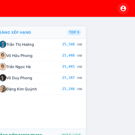
BẢNG XẾP HẠNG
TOP 5
Trần Thị Hương
25,548
VNĐ
À CHẾ TÀI XỬ LÝ VI PHẠM
Võ Hữu Phong
25,446
VNĐ
Trần Ngọc Hà
25,445
VNĐ
Võ Duy Phong
25,347
VNĐ
Đặng Kim Quỳnh
25,246
VNĐ