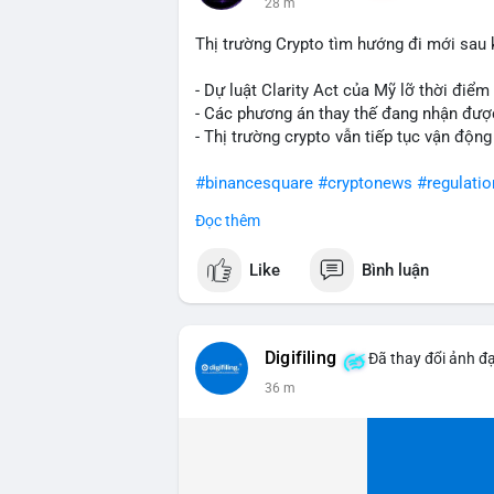
28 m
Thị trường Crypto tìm hướng đi mới sau kh
- Dự luật Clarity Act của Mỹ lỡ thời điể
- Các phương án thay thế đang nhận đượ
- Thị trường crypto vẫn tiếp tục vận động
#binancesquare
#cryptonews
#regulatio
Đọc thêm
$btc $eth
Like
Bình luận
#vlikevn
#titanbot
📰 Nguồn: CoinDesk
Digifiling
Đã thay đổi ảnh đạ
36 m