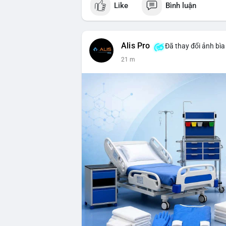
Like
Bình luận
lợi nhuận, $HFT/$SKYAI, $RIVER, $WLD, $
nước Binance, sân khấu, chia sẻ trải ngh
💬 DÒNG CHẢY TIN TỨC & TRUYỀN THÔNG:
Alis Pro
Đã thay đổi ảnh bìa
không cần rõ ràng, Mỹ cần rõ ràng; CEX 
21 m
nhất từ tháng 12/2023; Prophet Market r
crypto làเรื่อง lớn, người dùng Bitcoin g
bỏ Clarity Act đến tháng 9. Telegram Bi
MMT Trading Tournament lên tới 2 triệu
rộng campagna airdrop USD1 đến 07/08/
Chain. Tin tức gần đây: sau tang lễ Clari
Bitcoin gần như biến mất nhưng rủi ro vẫn
record, futures vượt spot 8 lần; Bitcoin 
Clarity Act delay tạo cơ hội cho trung tâm
210k BTC rời ví cũ; CleanSpark lỡ ước lư
owned Bridge vào đăng ký EU MiCA sau
thuận giao dịch cổ phiếu và khối ETF; we
thưởng nóng lên.
💡 NHẬN ĐỊNH & KHUYẾN NGHỊ: Thị trườn
hiệu tìm kiếm cơ hội qua altcoin nhỏ và s