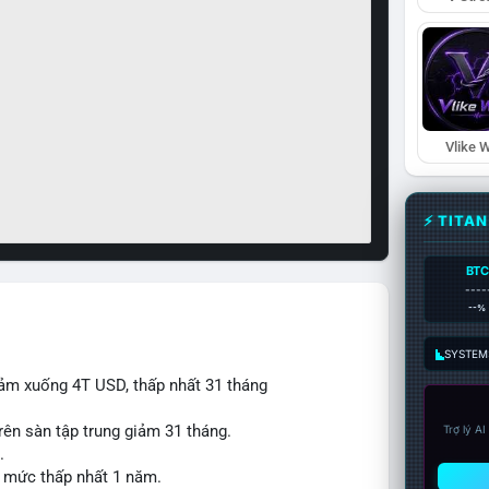
Vlike W
⚡ TITA
BTC
----
--%
SYSTEM:
iảm xuống 4T USD, thấp nhất 31 tháng
rên sàn tập trung giảm 31 tháng.
Trợ lý A
.
ạt mức thấp nhất 1 năm.