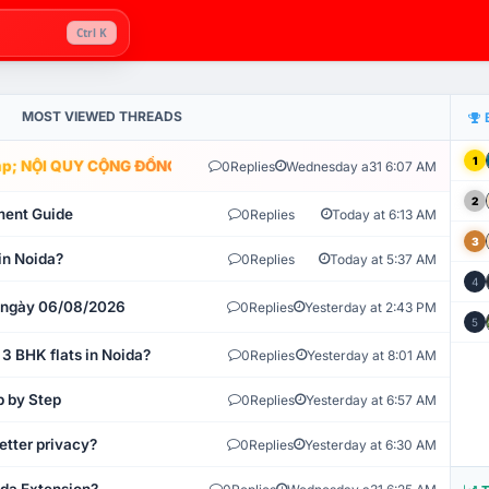
Ctrl K
MOST VIEWED THREADS
1
; NỘI QUY CỘNG ĐỒNG VLIKE.VN: HỆ THỐNG GIÁM SÁT TỰ ĐỘNG V
0
Replies
Wednesday a31 6:07 AM
2
ment Guide
0
Replies
Today at 6:13 AM
3
in Noida?
0
Replies
Today at 5:37 AM
4
t ngày 06/08/2026
0
Replies
Yesterday at 2:43 PM
5
 3 BHK flats in Noida?
0
Replies
Yesterday at 8:01 AM
p by Step
0
Replies
Yesterday at 6:57 AM
etter privacy?
0
Replies
Yesterday at 6:30 AM