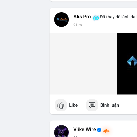
Lời khuyên ngắn gọn cho nhà đầu tư nhỏ 
#hashtag1
#hashtag2
#hashtag3
Alis Pro
Đã thay đổi ảnh đại
21 m
Like
Bình luận
Vlike Wire