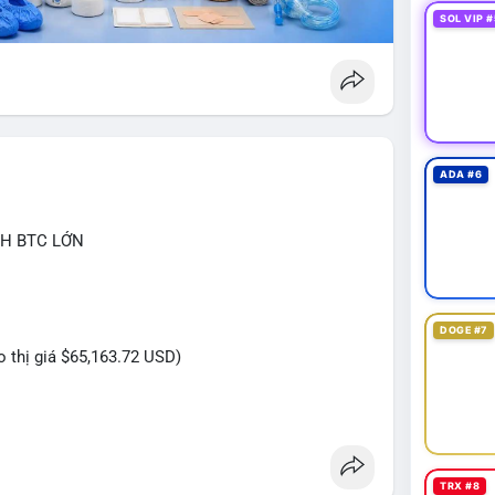
 thị trường đang chuyển đổi. Cần cảnh giác với biến
SOL VIP #
 gần chặt tín hiệu từ ngân hàng trung ương và sự
ADA #6
CH BTC LỚN
DOGE #7
eo thị giá $65,163.72 USD)
ựa trên giao dịch này (chuyển dịch lượng lớn coin,
) và tác động tâm lý thị trường.
TRX #8