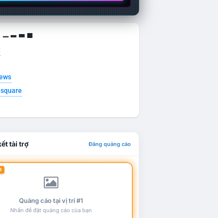
g ▁ ▂ ▃ ▄
t
news
esquare
ết tài trợ
Đăng quảng cáo
1
Quảng cáo tại vị trí #1
Nhấn để đặt quảng cáo của bạn