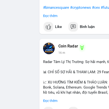
#binancesquare
#cryptonews
#cex
#fut
Đọc thêm
$btc $eth
Like
Bình luận
#vlikevn
#titanbot
📰 Nguồn: Cointelegraph
Coin Radar
16 m
Radar Tâm Lý Thị Trường: Sợ hãi mạnh, 
📊 CHỈ SỐ SỢ HÃI & THAM LAM: 29 Fear. T
📈 XU HƯỚNG TÌM KIẾM & THẢO LUẬN: Co
Bonk, Solana, Ethereum. Google Trends V
hồ tiêu, vũ khí hạt nhân, đội tuyển Brasi
Solana, Taylor Swift, Tesla, UFC 310, P
Đọc thêm
Dogecoin, LeBron James, Andreessen Hor
Microsoft, UFC 311, Chainlink, MrBeast, 