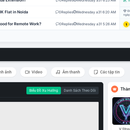
ida Extension?
0
Replies
Wednesday a31 6:25 AM
T
Đi
K Flat in Noida
0
Replies
Wednesday a31 6:20 AM
ngày
 Good for Remote Work?
0
Replies
Wednesday a31 5:26 AM
1
nh ảnh
Video
Âm thanh
Các tập tin
Thàn
Biểu Đồ Xu Hướng
Danh Sách Theo Dõi
V Str