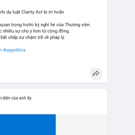
i dự luật Clarity Act bị trì hoãn
m quan trọng trước kỳ nghỉ hè của Thượng viện.
c nhiều sự chú ý hơn từ cộng đồng.
 bất chấp sự chậm trễ về pháp lý.
n
#uspolitics
i diện của anh ấy