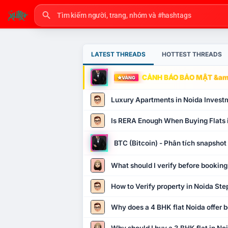
LATEST THREADS
HOTTEST THREADS
CẢNH BÁO BẢO MẬT &amp
VÀNG
Luxury Apartments in Noida Invest
Is RERA Enough When Buying Flats 
BTC (Bitcoin) - Phân tích snapsho
What should I verify before booking
How to Verify property in Noida Ste
Why does a 4 BHK flat Noida offer b