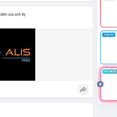
lẻ.
 diện của anh ấy
TON #9
OPTIMUS 