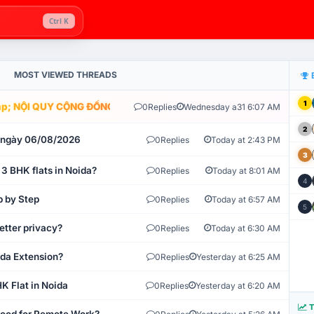
Ctrl K
MOST VIEWED THREADS
1
; NỘI QUY CỘNG ĐỒNG VLIKE.VN: HỆ THỐNG GIÁM SÁT TỰ ĐỘNG V
0
Replies
Wednesday a31 6:07 AM
2
t ngày 06/08/2026
0
Replies
Today at 2:43 PM
3
 3 BHK flats in Noida?
0
Replies
Today at 8:01 AM
4
p by Step
0
Replies
Today at 6:57 AM
5
etter privacy?
0
Replies
Today at 6:30 AM
ida Extension?
0
Replies
Yesterday at 6:25 AM
K Flat in Noida
0
Replies
Yesterday at 6:20 AM
T