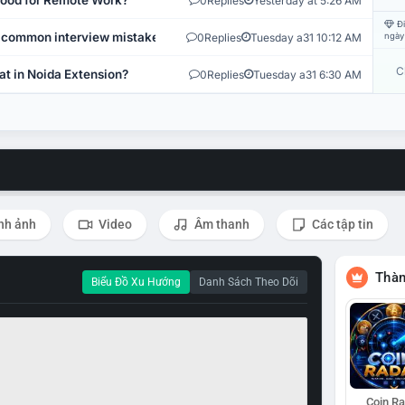
 Good for Remote Work?
0
Replies
Yesterday at 5:26 AM
Đi
 common interview mistakes?
0
Replies
Tuesday a31 10:12 AM
ngày
C
at in Noida Extension?
0
Replies
Tuesday a31 6:30 AM
nh ảnh
Video
Âm thanh
Các tập tin
Thàn
Biểu Đồ Xu Hướng
Danh Sách Theo Dõi
Coin R