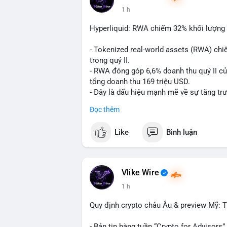
#vlikevn
#titanbot
1 h
📰 Nguồn: CoinDesk
Hyperliquid: RWA chiếm 32% khối lượng 
- Tokenized real-world assets (RWA) chi
trong quý II.
- RWA đóng góp 6,6% doanh thu quý II củ
tổng doanh thu 169 triệu USD.
- Đây là dấu hiệu mạnh mẽ về sự tăng trư
giao dịch phi tập trung.
Đọc thêm
#binancesquare
#cryptonews
#hyperliqu
Like
Bình luận
$btc $eth
#vlikevn
#titanbot
Vlike Wire
1 h
📰 Nguồn: Cointelegraph
Quy định crypto châu Âu & preview Mỹ: Ti
- Bản tin hàng tuần “Crypto for Advisors”