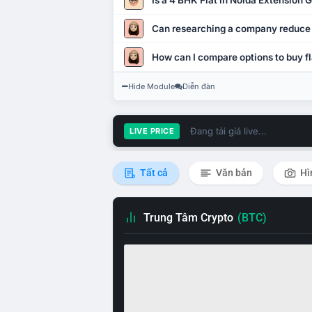
Is a 4 BHK Flat in Noida Extension
Can researching a company reduce
How can I compare options to buy fl
Hide Module
Diễn đàn
Đang tải giá live...
LIVE PRICE
Tất cả
Văn bản
Hì
Trung Tâm Crypto
(BTC)