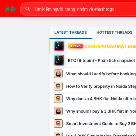
LATEST THREADS
HOTTEST THREADS
CẢNH BÁO BẢO MẬT &amp
VÀNG
BTC (Bitcoin) - Phân tích snapsho
What should I verify before booking
How to Verify property in Noida Ste
Why does a 4 BHK flat Noida offer b
Why should I buy a 3 BHK flat in No
Smart Investment Guide to Buy 2 BH