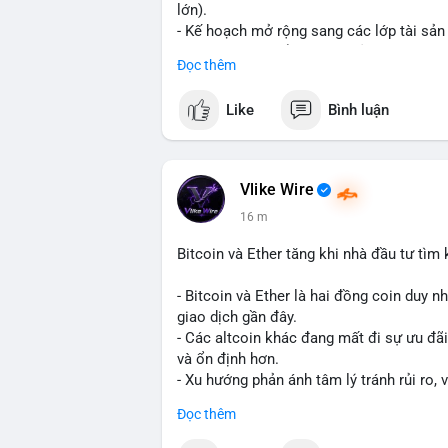
lớn).
- Kế hoạch mở rộng sang các lớp tài sản 
- Bước đi này nhằm tăng khả năng truy c
Đọc thêm
blockchain.
Like
Bình luận
#binancesquare
#cryptonews
#usdt
#tet
#blockchain
$usdt
Vlike Wire
16 m
#vlikevn
#titanbot
Bitcoin và Ether tăng khi nhà đầu tư tìm
📰 Nguồn: CoinDesk
- Bitcoin và Ether là hai đồng coin duy n
giao dịch gần đây.
- Các altcoin khác đang mất đi sự ưu đãi
và ổn định hơn.
- Xu hướng phản ánh tâm lý tránh rủi ro, 
trường lớn nhất.
Đọc thêm
$btc
#btc
$eth
#eth