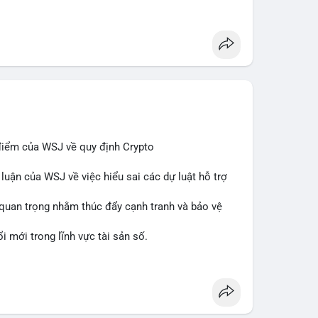
n giao dịch và nền tảng tiền điện tử tăng cường
in
#regulation
#custody
điểm của WSJ về quy định Crypto
 luận của WSJ về việc hiểu sai các dự luật hỗ trợ
n quan trọng nhằm thúc đẩy cạnh tranh và bảo vệ
 mới trong lĩnh vực tài sản số.
binancesquare