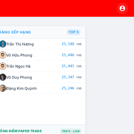
BẢNG XẾP HẠNG
TOP 5
Trần Thị Hương
25,548
VNĐ
À CHẾ TÀI XỬ LÝ VI PHẠM
Võ Hữu Phong
25,446
VNĐ
Trần Ngọc Hà
25,445
VNĐ
Võ Duy Phong
25,347
VNĐ
Đặng Kim Quỳnh
25,246
VNĐ
ỔNG ĐIỂM PAPER TRADE
TOP 5 · LIVE