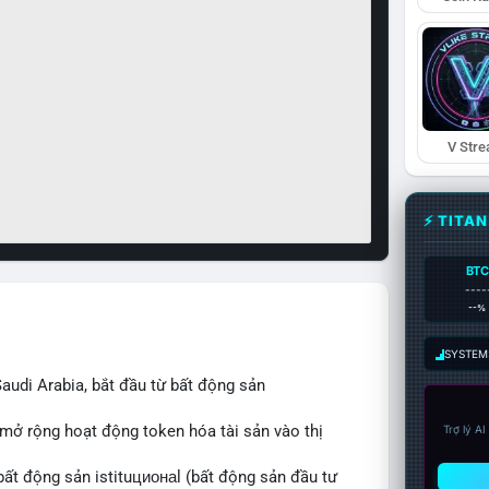
V Str
⚡ TITA
BTC
----
--%
SYSTEM:
audi Arabia, bắt đầu từ bất động sản
 mở rộng hoạt động token hóa tài sản vào thị
Trợ lý A
bất động sản istituционаl (bất động sản đầu tư