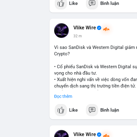
Like
Bình luận
#vlikevn
#titanbot
📰 Nguồn: CoinDesk
Vlike Wire
32 m
Vì sao SanDisk và Western Digital giả
Crypto?
• Cổ phiếu SanDisk và Western Digital s
vọng cho nhà đầu tư.
• Xuất hiện nghi vấn về việc dòng vốn đa
chuyển dịch sang thị trường tiền điện tử.
• Diễn biến này có thể là tín hiệu cho t
Đọc thêm
công nghệ và crypto.
Like
Bình luận
#binancesquare
#cryptonews
#marketan
$btc $eth
Vlike Wire