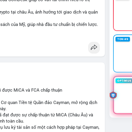
crypto tại châu Âu, ảnh hưởng tới giao dịch và quản
 sách của Mỹ, giúp nhà đầu tư chuẩn bị chiến lược.
i ro và cơ hội đầu tư trong lĩnh vực blockchain.
TON #9
n
#europe
#us
OPTIMUS 
hi được MiCA và FCA chấp thuận
ừ Cơ quan Tiền tệ Quần đảo Cayman, mở rộng dịch
này.
 đã đạt được sự chấp thuận từ MiCA (Châu Âu) và
ịnh toàn cầu.
vụ lưu ký tài sản số một cách hợp pháp tại Cayman,