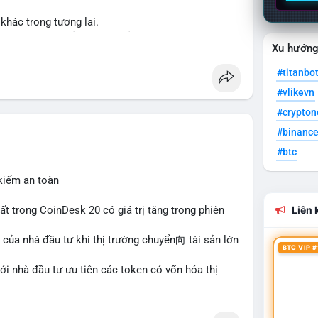
khác trong tương lai.
ập và thanh khoản cho tài sản truyền thống qua
Xu hướn
#titanbo
her
#tokenization
#realestate
#saudiarabia
#vlikevn
#crypto
#binanc
#btc
 kiếm an toàn
hất trong CoinDesk 20 có giá trị tăng trong phiên
Liên k
 của nhà đầu tư khi thị trường chuyển向 tài sản lớn
BTC VIP #
với nhà đầu tư ưu tiên các token có vốn hóa thị