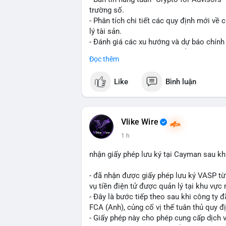
trường số.
- Phân tích chi tiết các quy định mới về 
lý tài sản.
- Đánh giá các xu hướng và dự báo chính
- Cập nhật nhanh các thay đổi pháp lý, rủ
Đọc thêm
#binancesquare
#cryptonews
#regulatio
Like
Bình luận
$btc $eth
#vlikevn
#titanbot
Vlike Wire
1 h
📰 Nguồn: CoinDesk
nhận giấy phép lưu ký tại Cayman sau k
- đã nhận được giấy phép lưu ký VASP t
vụ tiền điện tử được quản lý tại khu vực 
- Đây là bước tiếp theo sau khi công ty
FCA (Anh), củng cố vị thế tuân thủ quy đ
- Giấy phép này cho phép cung cấp dịch 