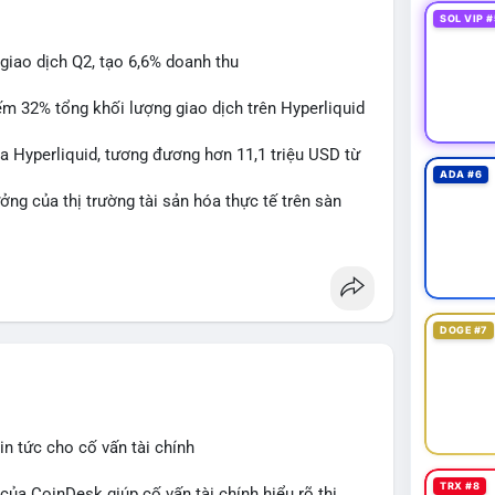
SOL VIP #
giao dịch Q2, tạo 6,6% doanh thu
ếm 32% tổng khối lượng giao dịch trên Hyperliquid
a Hyperliquid, tương đương hơn 11,1 triệu USD từ
ADA #6
ởng của thị trường tài sản hóa thực tế trên sàn
id
#rwa
#defi
DOGE #7
n tức cho cố vấn tài chính
TRX #8
 của CoinDesk giúp cố vấn tài chính hiểu rõ thị