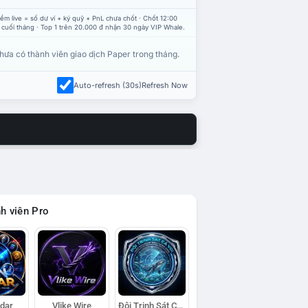
ểm live = số dư ví + ký quỹ + PnL chưa chốt · Chốt 12:00
 cuối tháng · Top 1 trên 20.000 đ nhận 30 ngày VIP Whale.
hưa có thành viên giao dịch Paper trong tháng.
Auto-refresh (30s)
Refresh Now
h viên Pro
adar
Vlike Wire
Đội Trinh Sát Cá Voi