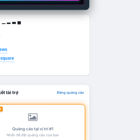
g ▁ ▂ ▃ ▄
t
news
esquare
ết tài trợ
Đăng quảng cáo
1
Quảng cáo tại vị trí #1
Nhấn để đặt quảng cáo của bạn