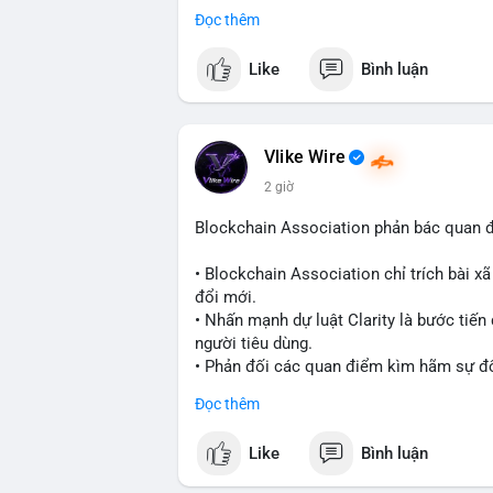
thu hút thêm khách hàng tổ chức.
Đọc thêm
- Động thái này phản ánh xu hướng các sà
tuân thủ pháp lý để mở rộng hoạt động.
Like
Bình luận
#binancesquare
#cryptonews
#blockcha
$btc $eth
Vlike Wire
2 giờ
#vlikevn
#titanbot
Blockchain Association phản bác quan 
📰 Nguồn: Cointelegraph
• Blockchain Association chỉ trích bài xã
đổi mới.
• Nhấn mạnh dự luật Clarity là bước tiế
người tiêu dùng.
• Phản đối các quan điểm kìm hãm sự đổi
Đọc thêm
#blockchain
#cryptonews
#regulation
#
Like
Bình luận
$btc $eth