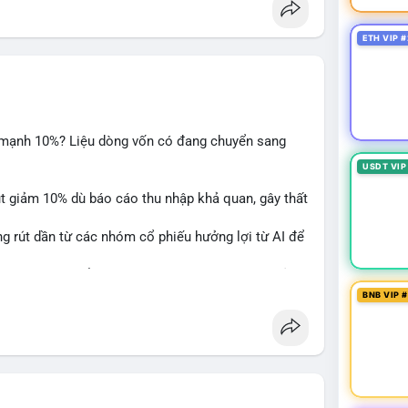
ETH VIP #
m mạnh 10%? Liệu dòng vốn có đang chuyển sang
USDT VIP
ụt giảm 10% dù báo cáo thu nhập khả quan, gây thất
ng rút dần từ các nhóm cổ phiếu hưởng lợi từ AI để
hấy sự luân chuyển dòng tiền giữa các nhóm tài sản
BNB VIP 
alysis
#ai
#investing