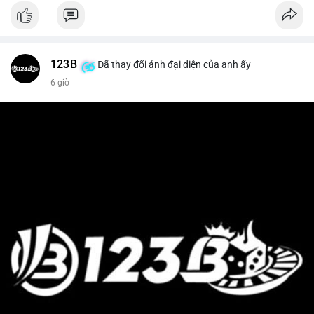
123B
Đã thay đổi ảnh đại diện của anh ấy
6 giờ