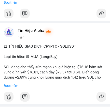
Đọc thêm
hướng đi của dòng tiền. Tránh hành động theo cảm xúc, ưu
#vlikevn
#titanbot
tiên quản trị rủi ro và không mở vị thế lớn trước khi có tín hiệu
rõ ràng về đích đến của số BTC này.
📰 Nguồn: CoinDesk
#94dot58btc
#vilanh
#chuyentiencavoi
#btcmempool
#dongtienlon
Tín Hiệu Alpha
5 giờ
🔮 TÍN HIỆU GIAO DỊCH CRYPTO - SOLUSDT
Loại tín hiệu: 🟢 MUA (Long/Buy)
SOL đang cho thấy sức mạnh khi giá hiện tại $76.16 bám sát
vùng đỉnh 24h $76.81, cách đáy $73.57 tới 3.5%. Biến động
dương +2.89% cùng khối lượng giao dịch 1.42 triệu SOL cho
thấy lực cầu chủ động đang chiếm ưu thế, phe mua kiểm soát
Đọc thêm
hoàn toàn nhịp điều chỉnh.
Khuyến nghị giao dịch cụ thể:
- Vùng Entry: 75.80 - 76.20 (chờ retest vùng kháng cự cũ thành
hỗ trợ)