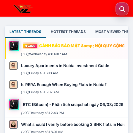
LATEST THREADS
HOTTEST THREADS
MOST VIEWED THRE
CẢNH BÁO BẢO MẬT &amp; NỘI QUY CỘNG ĐỒNG
VÀNG
0
Wednesday a31 6:07 AM
Luxury Apartments in Noida Investment Guide
0
Friday a31 6:13 AM
Is RERA Enough When Buying Flats in Noida?
0
Friday a31 5:37 AM
BTC (Bitcoin) - Phân tích snapshot ngày 06/08/2026
0
Thursday a31 2:43 PM
What should I verify before booking 3 BHK flats in Noida?
0
Thursday a31 8:01 AM