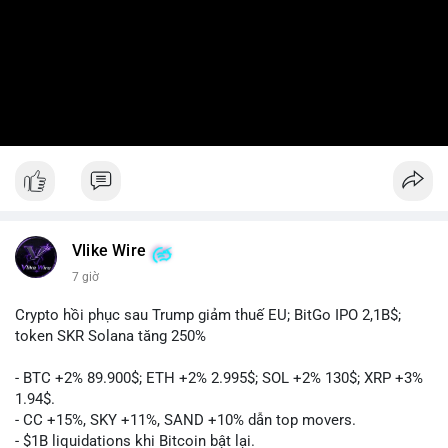
Vlike Wire
7 giờ
Crypto hồi phục sau Trump giảm thuế EU; BitGo IPO 2,1B$;
token SKR Solana tăng 250%
- BTC +2% 89.900$; ETH +2% 2.995$; SOL +2% 130$; XRP +3%
1.94$.
- CC +15%, SKY +11%, SAND +10% dẫn top movers.
- $1B liquidations khi Bitcoin bật lại.