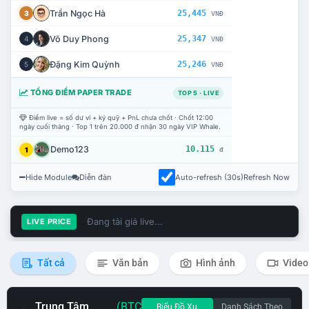
Trần Ngọc Hà
25,445
3
VNĐ
Võ Duy Phong
25,347
4
VNĐ
Đặng Kim Quỳnh
25,246
5
VNĐ
TỔNG ĐIỂM PAPER TRADE
TOP 5 · LIVE
Điểm live = số dư ví + ký quỹ + PnL chưa chốt · Chốt 12:00
ngày cuối tháng · Top 1 trên 20.000 đ nhận 30 ngày VIP Whale.
Demo123
10.115
1
đ
Hide Module
Diễn đàn
Auto-refresh (30s)
Refresh Now
Đang tải giá live...
LIVE PRICE
Tất cả
Văn bản
Hình ảnh
Video
Trung Tâm
(BTC
Biểu Đồ Xu
Danh Sách Theo