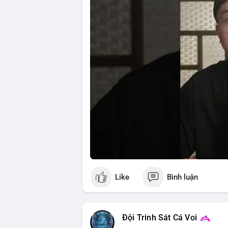
riêng tư và an ninh mạng.
🎥 Xem video trực tiếp tại:
Nguồn: 5 Phút Crypto
Like
Bình luận
Đội Trinh Sát Cá Voi