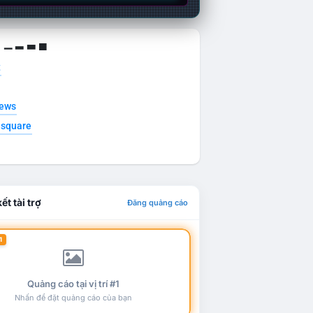
g ▁ ▂ ▃ ▄
t
news
esquare
ết tài trợ
Đăng quảng cáo
1
Quảng cáo tại vị trí #1
Nhấn để đặt quảng cáo của bạn