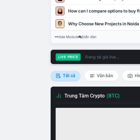
How can I compare options to buy fl
Why Choose New Projects in Noida
Hide Module
Diễn đàn
Đang tải giá live...
LIVE PRICE
Tất cả
Văn bản
Hì
Trung Tâm Crypto
(BTC)