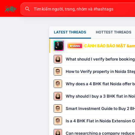
LATEST THREADS
HOTTEST THREADS
CẢNH BÁO BẢO MẬT &amp
VÀNG
What should I verify before booking
How to Verify property in Noida Ste
Why does a 4 BHK flat Noida offer b
Why should I buy a 3 BHK flat in No
Smart Investment Guide to Buy 2 BH
Is a 4 BHK Flat in Noida Extension
Can researching a company reduce