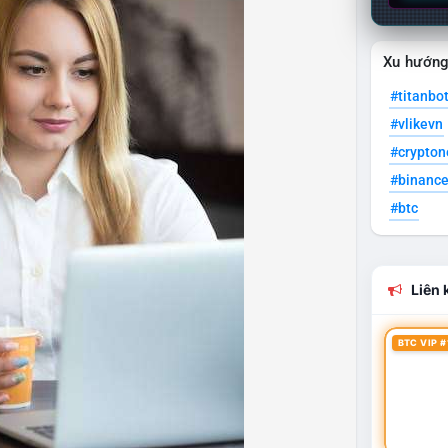
Xu hướn
#titanbo
#vlikevn
#crypto
#binanc
#btc
Liên k
BTC VIP #