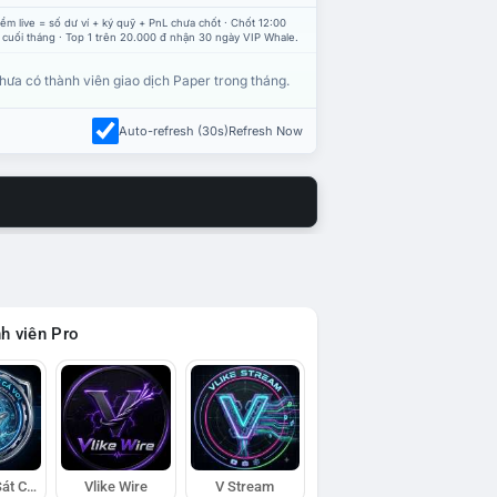
ểm live = số dư ví + ký quỹ + PnL chưa chốt · Chốt 12:00
 cuối tháng · Top 1 trên 20.000 đ nhận 30 ngày VIP Whale.
hưa có thành viên giao dịch Paper trong tháng.
Auto-refresh (30s)
Refresh Now
h viên Pro
Đội Trinh Sát Cá Voi
Vlike Wire
V Stream