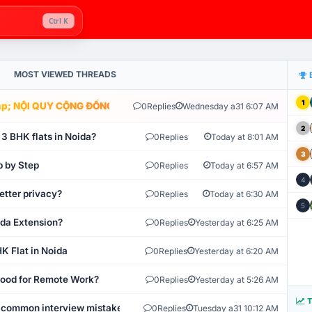
Ctrl K
MOST VIEWED THREADS
1
; NỘI QUY CỘNG ĐỒNG VLIKE.VN: HỆ THỐNG GIÁM SÁT TỰ ĐỘNG V
0
Replies
Wednesday a31 6:07 AM
2
 3 BHK flats in Noida?
0
Replies
Today at 8:01 AM
3
p by Step
0
Replies
Today at 6:57 AM
4
etter privacy?
0
Replies
Today at 6:30 AM
5
ida Extension?
0
Replies
Yesterday at 6:25 AM
K Flat in Noida
0
Replies
Yesterday at 6:20 AM
 Good for Remote Work?
0
Replies
Yesterday at 5:26 AM
T
 common interview mistakes?
0
Replies
Tuesday a31 10:12 AM