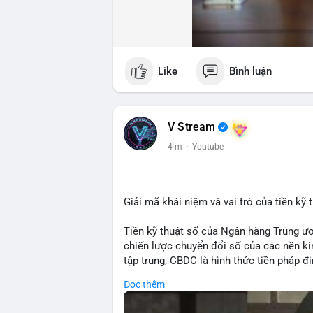
Like
Bình luận
V Stream
4 m
·
Youtube
Giải mã khái niệm và vai trò của tiền k
Tiền kỹ thuật số của Ngân hàng Trung ư
chiến lược chuyển đổi số của các nền kin
tập trung, CBDC là hình thức tiền pháp đ
hàng Trung ương nhằm tối ưu hóa hệ thố
Đọc thêm
tiền tệ. Việc triển khai CBDC hứa hẹn sẽ
thống, mang lại sự tiện lợi trong giao d