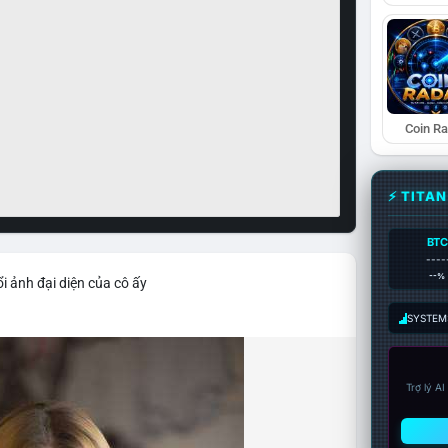
Coin R
⚡ TITA
BTC
----
--%
i ảnh đại diện của cô ấy
SYSTEM:
Trợ lý A