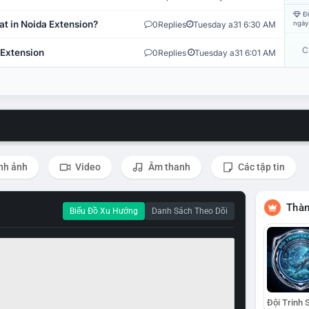
Đi
at in Noida Extension?
0
Replies
Tuesday a31 6:30 AM
ngày
C
 Extension
0
Replies
Tuesday a31 6:01 AM
nh ảnh
Video
Âm thanh
Các tập tin
Thàn
Biểu Đồ Xu Hướng
Danh Sách Theo Dõi