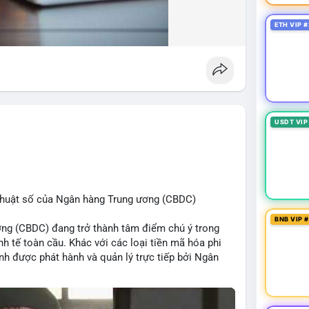
ETH VIP #
USDT VIP
ỹ thuật số của Ngân hàng Trung ương (CBDC)
BNB VIP 
ơng (CBDC) đang trở thành tâm điểm chú ý trong
h tế toàn cầu. Khác với các loại tiền mã hóa phi
ịnh được phát hành và quản lý trực tiếp bởi Ngân
ng thanh toán và tăng cường hiệu quả chính sách
 thay đổi diện mạo của hạ tầng tài chính truyền
ịch nhưng cũng đặt ra nhiều thách thức về quyền