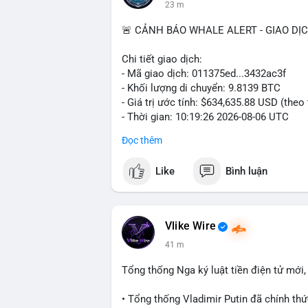
23 m
🚨 CẢNH BÁO WHALE ALERT - GIAO DỊ
Chi tiết giao dịch:
- Mã giao dịch: 011375ed...3432ac3f
- Khối lượng di chuyển: 9.8139 BTC
- Giá trị ước tính: $634,635.88 USD (theo
- Thời gian: 10:19:26 2026-08-06 UTC
Đọc thêm
Nhận định phân tích:
Giao dịch 9.81 BTC trị giá hơn 634 ngh
Like
Bình luận
nhận. Khối lượng này ở mức trung bình l
đáng kể. Hành vi chuyển tiền vào khung
chủ đích, có thể là tái phân bổ danh mụ
sàn giao dịch, áp lực bán ngắn hạn có thể
Vlike Wire
tín hiệu tích lũy dài hạn được củng cố.
41 m
và phe bán đang giằng co. Tâm lý thị trư
kèm các lệnh chuyển lớn khác.
Tổng thống Nga ký luật tiền điện tử mới
Lời khuyên:
• Tổng thống Vladimir Putin đã chính thức
Nhà đầu tư nhỏ lẻ nên theo dõi xác nhận