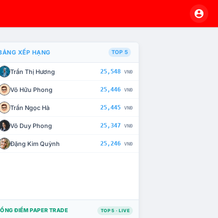
BẢNG XẾP HẠNG
TOP 5
Trần Thị Hương
25,548
VNĐ
À CHẾ TÀI XỬ LÝ VI PHẠM
Võ Hữu Phong
25,446
VNĐ
Trần Ngọc Hà
25,445
VNĐ
Võ Duy Phong
25,347
VNĐ
Đặng Kim Quỳnh
25,246
VNĐ
ỔNG ĐIỂM PAPER TRADE
TOP 5 · LIVE