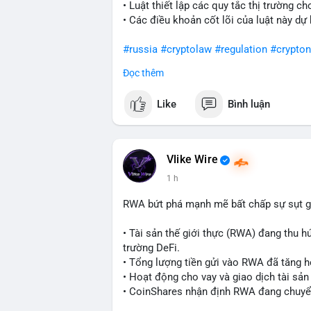
• Luật thiết lập các quy tắc thị trường ch
động. Tránh vội vàng vào lệnh khi chưa xá
• Các điều khoản cốt lõi của luật này dự
stop-loss hợp lý trong bối cảnh biến độ
#russia
#cryptolaw
#regulation
#crypto
#981btc
#mempoolbtc
#vilanh
#aplucba
Đọc thêm
$btc $eth
Like
Bình luận
#vlikevn
#titanbot
📰 Nguồn: Cointelegraph
Vlike Wire
1 h
RWA bứt phá mạnh mẽ bất chấp sự sụt g
• Tài sản thế giới thực (RWA) đang thu h
trường DeFi.
• Tổng lượng tiền gửi vào RWA đã tăng h
• Hoạt động cho vay và giao dịch tài s
• CoinShares nhận định RWA đang chuyển
dụng thực tế.