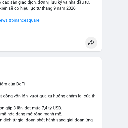
o các sàn giao dịch, đơn vị lưu ký và nhà đầu tư.
c định rõ xu hướng. Quản lý rủi ro chặt chẽ, đặt
 kiến sẽ có hiệu lực từ tháng 9 năm 2026.
ng mạnh.
news
#binancesquare
n
#dongtienlon
iảm của DeFi
út dòng vốn lớn, vượt qua xu hướng chậm lại của thị
ơn gấp 3 lần, đạt mức 7,4 tỷ USD.
ản mã hóa đang mở rộng mạnh mẽ.
 dịch từ giai đoạn phát hành sang giai đoạn ứng