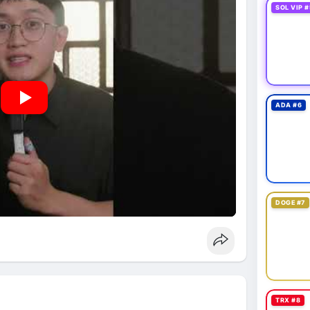
SOL VIP #
ADA #6
DOGE #7
TRX #8