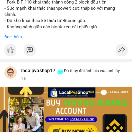
- Fork BIP-110 khai thác thành công 2 block đầu tiên.
- Sức mạnh khai thác (hashpower) cực thấp so với mạng
chính.
- Độ khó khai thác kế thừa từ Bitcoin gốc.
- Khoảng cách giữa các block kéo dài nhiều giờ.
- Cả hai chuỗi vẫn chấp nhận cùng một giao dịch.
Đọc thêm
#bitcoin
#btc
#cryptonews
#blockchain
#bip110
$btc
#vlikevn
#titanbot
localpvashop17
Đã thay đổi ảnh bìa của anh ấy
1 h
📰 Nguồn: CoinDesk