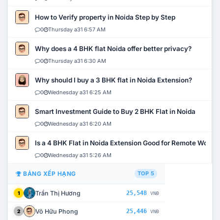
How to Verify property in Noida Step by Step
0
Thursday a31 6:57 AM
Why does a 4 BHK flat Noida offer better privacy?
0
Thursday a31 6:30 AM
Why should I buy a 3 BHK flat in Noida Extension?
0
Wednesday a31 6:25 AM
Smart Investment Guide to Buy 2 BHK Flat in Noida
0
Wednesday a31 6:20 AM
Is a 4 BHK Flat in Noida Extension Good for Remote Work?
0
Wednesday a31 5:26 AM
BẢNG XẾP HẠNG
TOP 5
Trần Thị Hương
25,548
1
VNĐ
Võ Hữu Phong
25,446
2
VNĐ