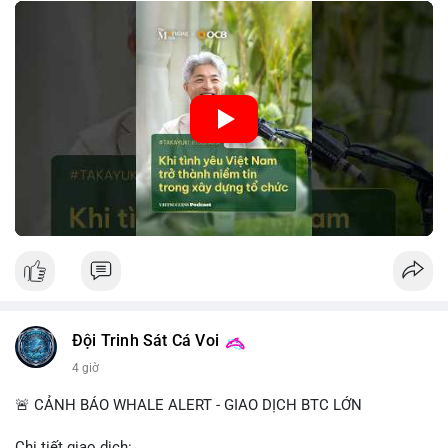
tin này giúp giảm rủi ro thị trường, cải thiện chi phí vốn và thúc
đẩy sự phát triển bền vững của ngành công nghệ tài chính. Các
nhà quản lý cần khai thác tinh thần này để xây dựng chiến lược
phát triển bền vững và thu hút vốn đầu tư.
🎥 Xem video trực tiếp tại:
Nguồn: VIETSUCCESS
Đội Trinh Sát Cá Voi
4 giờ
🚨 CẢNH BÁO WHALE ALERT - GIAO DỊCH BTC LỚN
Chi tiết giao dịch: