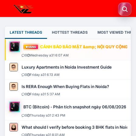
LATEST THREADS
HOTTEST THREADS
MOST VIEWED THRE
CẢNH BÁO BẢO MẬT &amp; NỘI QUY CỘNG ĐỒNG
VÀNG
0
Wednesday a31 6:07 AM
Luxury Apartments in Noida Investment Guide
0
Friday a31 6:13 AM
Is RERA Enough When Buying Flats in Noida?
0
Friday a31 5:37 AM
BTC (Bitcoin) - Phân tích snapshot ngày 06/08/2026
0
Thursday a31 2:43 PM
What should I verify before booking 3 BHK flats in Noida?
0
Thursday a31 8:01 AM