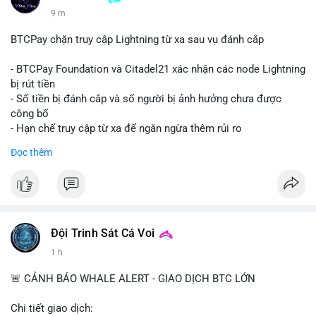
9 m
BTCPay chặn truy cập Lightning từ xa sau vụ đánh cắp
- BTCPay Foundation và Citadel21 xác nhận các node Lightning
bị rút tiền
- Số tiền bị đánh cắp và số người bị ảnh hưởng chưa được
công bố
- Hạn chế truy cập từ xa để ngăn ngừa thêm rủi ro
Đọc thêm
#binancesquare
#cryptonews
#btcpay
#lightningnetwork
#btc
$btc
#vlikevn
#titanbot
Đội Trinh Sát Cá Voi
📰 Nguồn: Cointelegraph
1 h
🚨 CẢNH BÁO WHALE ALERT - GIAO DỊCH BTC LỚN
Chi tiết giao dịch: