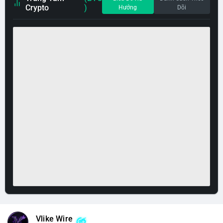
Crypto
)
Hướng
Dõi
Vlike Wire