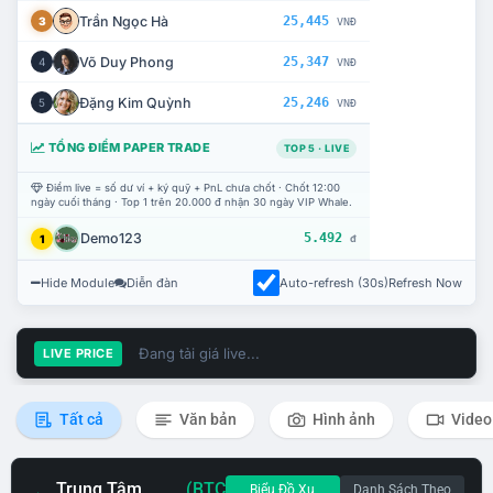
Trần Ngọc Hà
25,445
3
VNĐ
Võ Duy Phong
25,347
4
VNĐ
Đặng Kim Quỳnh
25,246
5
VNĐ
TỔNG ĐIỂM PAPER TRADE
TOP 5 · LIVE
Điểm live = số dư ví + ký quỹ + PnL chưa chốt · Chốt 12:00
ngày cuối tháng · Top 1 trên 20.000 đ nhận 30 ngày VIP Whale.
Demo123
5.492
1
đ
Hide Module
Diễn đàn
Auto-refresh (30s)
Refresh Now
Đang tải giá live...
LIVE PRICE
Tất cả
Văn bản
Hình ảnh
Video
Trung Tâm
(BTC
Biểu Đồ Xu
Danh Sách Theo