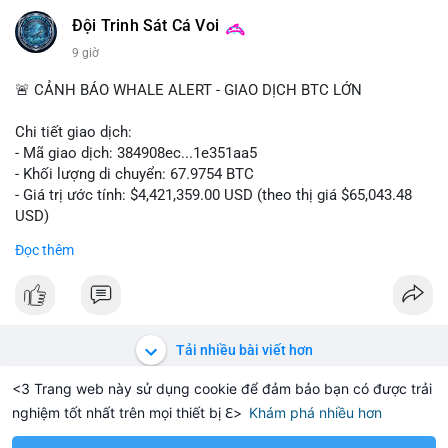
📰 Nguồn: Cointelegraph
Đội Trinh Sát Cá Voi
9 giờ
🚨 CẢNH BÁO WHALE ALERT - GIAO DỊCH BTC LỚN
Chi tiết giao dịch:
- Mã giao dịch: 384908ec...1e351aa5
- Khối lượng di chuyển: 67.9754 BTC
- Giá trị ước tính: $4,421,359.00 USD (theo thị giá $65,043.48
USD)
- Thời gian: 21:19:29 2026-08-08 UTC
Đọc thêm
Nhận định phân tích:
Khối lượng 67.97 BTC trị giá hơn 4.4 triệu USD được di chuyển
trong một giao dịch duy nhất trên mempool. Quy mô này nằm
ở mức trung bình của cá voi, không quá lớn để gây sốc nhưng
Tải nhiều bài viết hơn
đủ tạo biến động cục bộ. Nếu giao dịch hướng đến ví sàn tập
trung, khả năng cao là động thái chuẩn bị thanh khoản cho
<3 Trang web này sử dụng cookie để đảm bảo bạn có được trải
lệnh bán, tạo áp lực giảm giá ngắn hạn. Ngược lại, nếu dòng
nghiệm tốt nhất trên mọi thiết bị ℇ>
Khám phá nhiều hơn
Solana
BNB
$1,914.07
$76.00
H
-0.16%
SOL
+1.88%
BN
tiền đổ vào ví lạnh hoặc ví mới không hoạt động, đây là tín
hiệu tích lũy dài hạn của tổ chức. Cần theo dõi địa chỉ đích