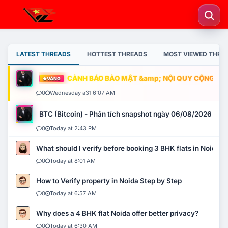
LATEST THREADS
HOTTEST THREADS
MOST VIEWED THRE
CẢNH BÁO BẢO MẬT &amp; NỘI QUY CỘNG ĐỒNG
VÀNG
0
Wednesday a31 6:07 AM
BTC (Bitcoin) - Phân tích snapshot ngày 06/08/2026
0
Today at 2:43 PM
What should I verify before booking 3 BHK flats in Noida?
0
Today at 8:01 AM
How to Verify property in Noida Step by Step
0
Today at 6:57 AM
Why does a 4 BHK flat Noida offer better privacy?
0
Today at 6:30 AM