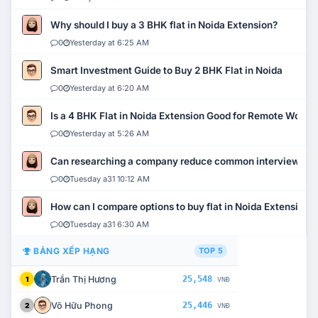
Why should I buy a 3 BHK flat in Noida Extension?
0
Yesterday at 6:25 AM
Smart Investment Guide to Buy 2 BHK Flat in Noida
0
Yesterday at 6:20 AM
Is a 4 BHK Flat in Noida Extension Good for Remote Work?
0
Yesterday at 5:26 AM
Can researching a company reduce common interview mi
0
Tuesday a31 10:12 AM
How can I compare options to buy flat in Noida Extension?
0
Tuesday a31 6:30 AM
BẢNG XẾP HẠNG
TOP 5
Trần Thị Hương
25,548
1
VNĐ
Võ Hữu Phong
25,446
2
VNĐ