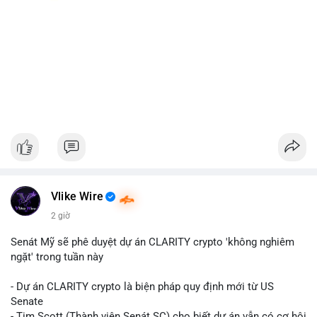
Vlike Wire
2 giờ
Senát Mỹ sẽ phê duyệt dự án CLARITY crypto 'không nghiêm
ngặt' trong tuần này
- Dự án CLARITY crypto là biện pháp quy định mới từ US
Senate
- Tim Scott (Thành viên Senát SC) cho biết dự án vẫn có cơ hội