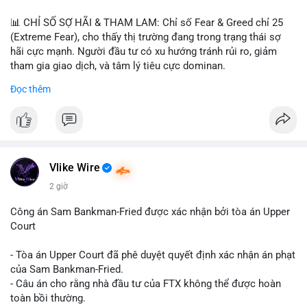
📊 CHỈ SỐ SỢ HÃI & THAM LAM: Chỉ số Fear & Greed chỉ 25
(Extreme Fear), cho thấy thị trường đang trong trạng thái sợ
hãi cực mạnh. Người đầu tư có xu hướng tránh rủi ro, giảm
tham gia giao dịch, và tâm lý tiêu cực dominan.
Đọc thêm
📈 XU HƯỚNG TÌM KIẾM & THẢO LUẬN: Coin được tìm kiếm
nhiều nhất trên CoinGecko là Cash Cat (CASHCAT), Bitcoin
(BTC), Sui (SUI), Pudgy Penguins (PENGU). Trên Google Trends
Việt Nam, từ khóa như 'con riêng', 'phạm nhật minh anh' và 'tô
lâm' được nhắc đến nhiều, có thể phản ánh sự quan tâm đến
các chủ đề không liên quan trực tiếp đến crypto.
Vlike Wire
2 giờ
💬 DÒNG CHẢY TIN TỨC & TRUYỀN THÔNG: Các bài đăng
trên Binance Square tập trung vào chiến lược trading, lệnh kẹp,
Công án Sam Bankman-Fried được xác nhận bởi tòa án Upper
và cập nhật về sự kiện như 'Lãi lỗ chưa ghi nhận'. Trên
Court
Telegram, tin tức nổi bật bao gồm việc Tether mở rộng vào
Saudi Arabia và báo cáo về Bitcoin miners chuyển hướng AI.
- Tòa án Upper Court đã phê duyệt quyết định xác nhận án phạt
Các tin tức quốc tế cũng nhấn mạnh sự động chảy của thị
của Sam Bankman-Fried.
trường.
- Câu án cho rằng nhà đầu tư của FTX không thể được hoàn
toàn bồi thường.