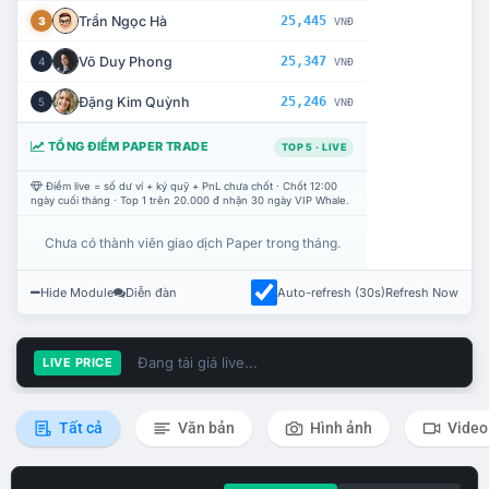
Trần Ngọc Hà
25,445
3
VNĐ
Võ Duy Phong
25,347
4
VNĐ
Đặng Kim Quỳnh
25,246
5
VNĐ
TỔNG ĐIỂM PAPER TRADE
TOP 5 · LIVE
Điểm live = số dư ví + ký quỹ + PnL chưa chốt · Chốt 12:00
ngày cuối tháng · Top 1 trên 20.000 đ nhận 30 ngày VIP Whale.
Chưa có thành viên giao dịch Paper trong tháng.
Hide Module
Diễn đàn
Auto-refresh (30s)
Refresh Now
Đang tải giá live...
LIVE PRICE
Tất cả
Văn bản
Hình ảnh
Video