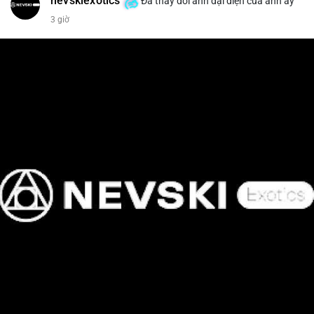
nevskiexotics
Đã thay đổi ảnh đại diện của anh ấy
3 giờ