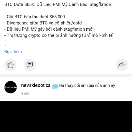
📰 Nguồn: Cointelegraph
BTC Dưới $65K: Dữ Liệu PMI Mỹ Cảnh Báo 'Stagflation'
- Giá BTC hấp thụ dưới $65.000
- Divergence giữa BTC và cổ phiếu/gold
- Dữ liệu PMI Mỹ gây bối cảnh stagflation mới
- Thị trường crypto có thể bị ảnh hưởng từ vĩ mô kinh tế
$btc
#btc
Đọc thêm
#vlikevn
#titanbot
📰 Nguồn: Cointelegraph
nevskiexotics
Đã thay đổi ảnh bìa của anh ấy
3 giờ