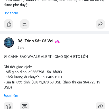
được phê duyệt
- Bài toán chính là thời gian hạn chế để đưa dự án vào lịch
Đọc thêm
trình
- Có thể ảnh hưởng đến môi trường quy định crypto tại Mỹ
$btc $eth
#vlikevn
#titanbot
Đội Trinh Sát Cá Voi
2 giờ
📰 Nguồn: Cointelegraph
🚨 CẢNH BÁO WHALE ALERT - GIAO DỊCH BTC LỚN
Chi tiết giao dịch:
- Mã giao dịch: e956579d...5a1bf683
- Khối lượng di chuyển: 59.8405 BTC
- Giá trị ước tính: $3,873,070.58 USD (theo thị giá $64,723.19
USD)
- Thời gian: 17:19:55 2026-08-06 UTC
Đọc thêm
Một khối lượng 59.84 BTC trị giá gần 3.9 triệu USD vừa được
kích hoạt di chuyển trong mempool. Với quy mô này, khả năng