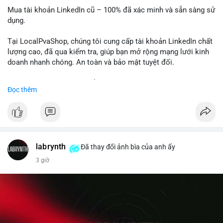
Mua tài khoản LinkedIn cũ – 100% đã xác minh và sẵn sàng sử
dụng.
Tại LocalPvaShop, chúng tôi cung cấp tài khoản LinkedIn chất
lượng cao, đã qua kiểm tra, giúp bạn mở rộng mạng lưới kinh
doanh nhanh chóng. An toàn và bảo mật tuyệt đối.
Đặt hàng ngay hôm nay để nhận ưu đãi tốt nhất!
Đọc thêm
✅ Đặt hàng: localpvashop
✅ Phản hồi trong 24 giờ
✅ WhatsApp: +1 (66
215-8938
✅ Telegram: @localpvashop
labrynth
✅ Email: localpvashop@gmail.com
Đã thay đổi ảnh bìa của anh ấy
3 giờ
Liên hệ ngay để được tư vấn chi tiết và hỗ trợ tận tình.