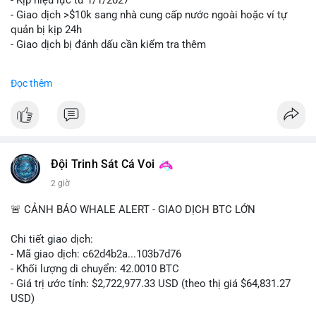
- Kịp hiệu lực từ 1/1/2027
- Giao dịch >$10k sang nhà cung cấp nước ngoài hoặc ví tự
quản bị kịp 24h
- Giao dịch bị đánh dấu cần kiểm tra thêm
#binancesquare
#cryptonews
#regulation
Đọc thêm
$btc $eth
#vlikevn
#titanbot
📰 Nguồn: Cointelegraph
Đội Trinh Sát Cá Voi
2 giờ
🚨 CẢNH BÁO WHALE ALERT - GIAO DỊCH BTC LỚN
Chi tiết giao dịch:
- Mã giao dịch: c62d4b2a...103b7d76
- Khối lượng di chuyển: 42.0010 BTC
- Giá trị ước tính: $2,722,977.33 USD (theo thị giá $64,831.27
USD)
- Thời gian: 09:19:19 2026-08-09 UTC