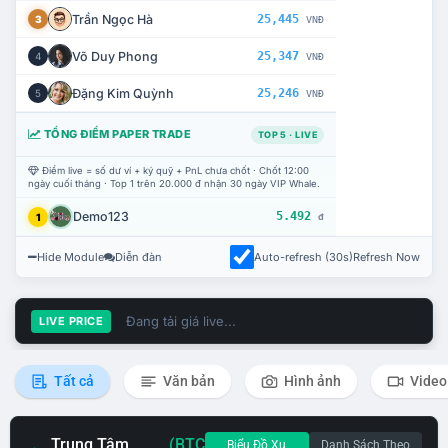
Trần Ngọc Hà
25,445
3
VNĐ
Võ Duy Phong
25,347
4
VNĐ
Đặng Kim Quỳnh
25,246
5
VNĐ
TỔNG ĐIỂM PAPER TRADE
TOP 5 · LIVE
Điểm live = số dư ví + ký quỹ + PnL chưa chốt · Chốt 12:00
ngày cuối tháng · Top 1 trên 20.000 đ nhận 30 ngày VIP Whale.
Demo123
5.492
1
đ
Hide Module
Diễn đàn
Auto-refresh (30s)
Refresh Now
Đang tải giá live...
LIVE PRICE
Tất cả
Văn bản
Hình ảnh
Video
Trung Tâm
(BTC
Biểu Đồ Xu
Danh Sách Theo