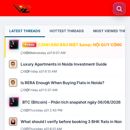
LATEST THREADS
HOTTEST THREADS
MOST VIEWED THRE
CẢNH BÁO BẢO MẬT &amp; NỘI QUY CỘNG ĐỒNG
VÀNG
0
Wednesday a31 6:07 AM
Luxury Apartments in Noida Investment Guide
0
Friday a31 6:13 AM
Is RERA Enough When Buying Flats in Noida?
0
Friday a31 5:37 AM
BTC (Bitcoin) - Phân tích snapshot ngày 06/08/2026
0
Thursday a31 2:43 PM
What should I verify before booking 3 BHK flats in Noida?
0
Thursday a31 8:01 AM