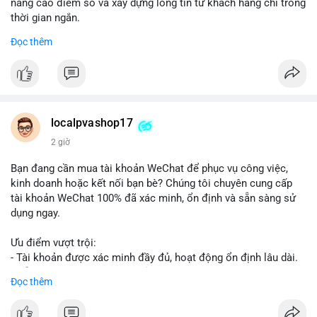
nâng cao điểm số và xây dựng lòng tin từ khách hàng chỉ trong
thời gian ngắn.
Đọc thêm
Đặt hàng ngay hôm nay để nhận ưu đãi:
👉 Order tại: localpvashop
👉 Phản hồi 24/7
👉 WhatsApp: +1 660 215-8938
👉 Telegram: @localpvashop
localpvashop17
👉 Email: localpvashop@gmail.com
2 giờ
Đừng bỏ lỡ cơ hội cải thiện danh tiếng trực tuyến của bạn một
Bạn đang cần mua tài khoản WeChat để phục vụ công việc,
cách hiệu quả!
kinh doanh hoặc kết nối bạn bè? Chúng tôi chuyên cung cấp
tài khoản WeChat 100% đã xác minh, ổn định và sẵn sàng sử
dụng ngay.
Ưu điểm vượt trội:
- Tài khoản được xác minh đầy đủ, hoạt động ổn định lâu dài.
- Hỗ trợ khách hàng 24/7, phản hồi nhanh chóng.
Đọc thêm
- Giao dịch an toàn, bảo mật thông tin.