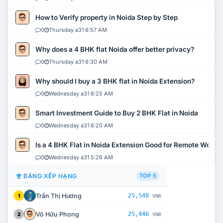
How to Verify property in Noida Step by Step
0
Thursday a31 6:57 AM
Why does a 4 BHK flat Noida offer better privacy?
0
Thursday a31 6:30 AM
Why should I buy a 3 BHK flat in Noida Extension?
0
Wednesday a31 6:25 AM
Smart Investment Guide to Buy 2 BHK Flat in Noida
0
Wednesday a31 6:20 AM
Is a 4 BHK Flat in Noida Extension Good for Remote Work?
0
Wednesday a31 5:26 AM
BẢNG XẾP HẠNG
TOP 5
Trần Thị Hương
25,548
1
VNĐ
Võ Hữu Phong
25,446
2
VNĐ