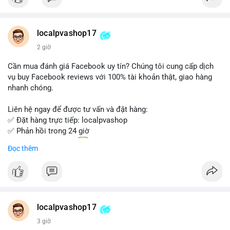
Đặt hàng ngay hôm nay để nhận ưu đãi tốt nhất!
Liên hệ với chúng tôi qua:
localpvashop17
- WhatsApp: +1 (66
215-8938
- Telegram: @localpvashop
2 giờ
- Email: localpvashop@gmail.com
Cần mua đánh giá Facebook uy tín? Chúng tôi cung cấp dịch
Đừng bỏ lỡ cơ hội sở hữu tài khoản WeChat chất lượng với giá
vụ buy Facebook reviews với 100% tài khoản thật, giao hàng
tốt. Liên hệ ngay!
nhanh chóng.
Liên hệ ngay để được tư vấn và đặt hàng:
✅ Đặt hàng trực tiếp: localpvashop
✅ Phản hồi trong 24 giờ
✅ WhatsApp: +1 (66
215-8938
Đọc thêm
✅ Telegram: @localpvashop
✅ Email: localpvashop@gmail.com
Chất lượng đảm bảo, hỗ trợ tận tình. Hãy liên hệ ngay hôm
nay!
localpvashop17
3 giờ