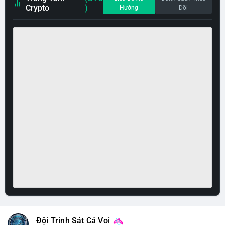
Crypto
)
Hướng
Dõi
Đội Trinh Sát Cá Voi