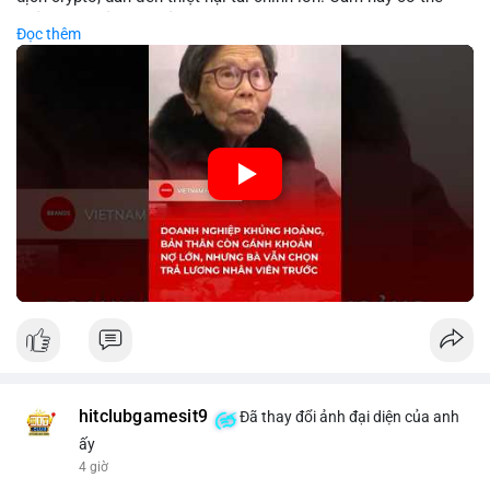
phản ánh phản ứng của chính quyền hoặc thị trường đối với
Đọc thêm
biến động giá digital asset. Bàn vấn chuyển hướng tập trung
vào nhân lực, cho thấy chiến lược giảm chi phí hoặc điều chỉnh
mô hình kinh doanh. Điều này có thể ảnh hưởng đến thị trường
crypto và các doanh nghiệp liên quan trong tương lai.
🎥 Xem video trực tiếp tại:
Nguồn: KIEN THUC KINH TE
hitclubgamesit9
Đã thay đổi ảnh đại diện của anh
ấy
4 giờ