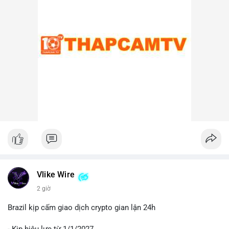
lại, nếu ví nhận là ví lạnh hoặc ví không thuộc sàn, khả năng
cao đây là hành động tích lũy chiến lược, cho thấy niềm tin dài
hạn vào xu hướng giá BTC.
Lời khuyên cho nhà đầu tư nhỏ lẻ:
Nhà đầu tư nên theo dõi sát các địa chỉ ví nhận trong giao dịch
này. Nếu BTC được chuyển lên sàn trong 24-48 giờ tới, hãy
thận trọng trước khả năng điều chỉnh giá. Ngược lại, nếu ví
nhận là ví lạnh, đây có thể là tín hiệu tích cực cho xu hướng
trung hạn. Quản lý rủi ro chặt chẽ và tránh hành động theo cảm
xúc là ưu tiên hàng đầu.
#44btc
#vilanh
#tichluydaihan
#btcmempool
#2tr86usd
Vlike Wire
2 giờ
Brazil kịp cấm giao dịch crypto gian lận 24h