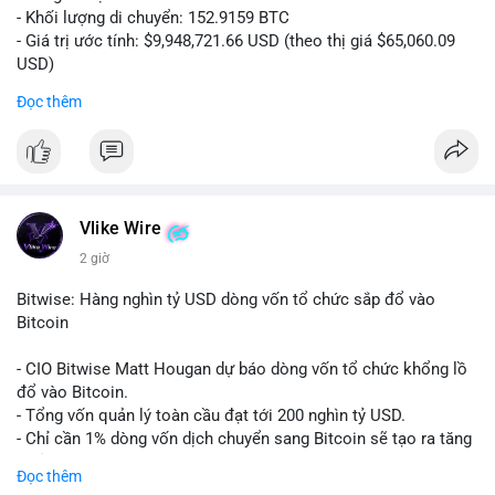
- Khối lượng di chuyển: 152.9159 BTC
- Giá trị ước tính: $9,948,721.66 USD (theo thị giá $65,060.09
USD)
- Thời gian: 14:19:56 2026-08-08 UTC
Đọc thêm
Nhận định phân tích:
Khối lượng 152.9 BTC trị giá gần 10 triệu USD được chuyển
trong một giao dịch chưa xác nhận cho thấy dấu hiệu của một
tổ chức lớn hoặc cá voi đang tái cơ cấu danh mục. Với mức
giá quanh vùng $65,000, động thái này có thể là bước chuẩn bị
Vlike Wire
cho chiến lược tích lũy dài hạn hoặc chuyển lên sàn để thanh
2 giờ
khoản. Một giao dịch lớn như vậy thường tạo áp lực tâm lý
ngắn hạn lên thị trường, khiến nhà đầu tư nhỏ lẻ dễ bị dao
Bitwise: Hàng nghìn tỷ USD dòng vốn tổ chức sắp đổ vào
động.
Bitcoin
Lời khuyên:
- CIO Bitwise Matt Hougan dự báo dòng vốn tổ chức khổng lồ
Nhà đầu tư nên quan sát thêm 1-2 block tiếp theo để xác nhận
đổ vào Bitcoin.
đích đến của dòng tiền. Tránh hành động theo cảm tính trước
- Tổng vốn quản lý toàn cầu đạt tới 200 nghìn tỷ USD.
các biến động nhỏ, ưu tiên quản lý rủi ro chặt chẽ và không sử
- Chỉ cần 1% dòng vốn dịch chuyển sang Bitcoin sẽ tạo ra tăng
dụng đòn bẩy quá mức trong giai đoạn biến động này.
trưởng dài hạn cực lớn.
Đọc thêm