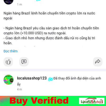
1 m
Ngân hàng Brazil lệnh hoãn chuyển tiền crypto lớn ra nước
ngoài
- Ngân hàng Brazil yêu cầu sàn giao dịch trì hoãn chuyển tiền
crypto lớn (>10.000 USD) ra nước ngoài.
- Giao dịch nhỏ hơn nhưng được đánh dấu rủi ro cũng bị trì
hoãn.
- Quy định nhằm kiểm soát dòng tiền, ngăn chặn rửa tiền.
Đọc thêm
#binancesquare
#cryptonews
#brazil
#regulation
$btc $eth
#vlikevn
#titanbot
localusashop123
Đã thay đổi ảnh đại diện của anh
ấy
📰 Nguồn: CoinDesk
4 m