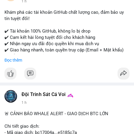
1 h
#onlineshopping
#digitalmarketing
#usa
#highqualityaccounts
#readytouseaccounts
Khám phá các tài khoản GitHub chất lượng cao, đảm bảo uy
tín tuyệt đối!
✔️ Tài khoản 100% GitHub, không lo bị drop
✔️ Cam kết hài lòng tuyệt đối cho khách hàng
✔️ Nhận ngay ưu đãi độc quyền khi mua dịch vụ
✔️ Giao hàng nhanh, toàn quyền truy cập (Email + Mật khẩu)
✔️ Hỗ trợ 24/7 và bảo hành thay thế
Đọc thêm
Cần xác nhận đơn hàng? Liên hệ ngay để được tư vấn!
📧 Email: usatrustbuild@gmail.com
📩 Telegram: @UsaTrustBuild
Đội Trinh Sát Cá Voi
1 h
🚨 CẢNH BÁO WHALE ALERT - GIAO DỊCH BTC LỚN
Chi tiết giao dịch:
- Mã giao dịch: bc17004a...e5185c7a