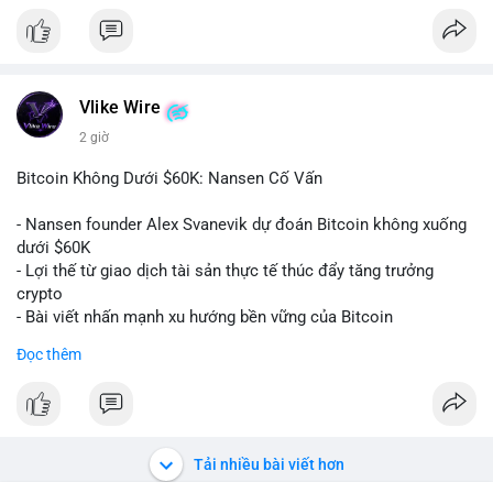
#152dot9btc
#chuyenvilanh
#tieulon10trieuusd
#btc65k
#bitcoin
#btc
#bitwise
#cryptonews
#binancesquare
#giaodichchuaxacnhan
$btc
#vlikevn
#titanbot
Vlike Wire
2 giờ
📰 Nguồn: CoinDesk
Bitcoin Không Dưới $60K: Nansen Cố Vấn
- Nansen founder Alex Svanevik dự đoán Bitcoin không xuống
dưới $60K
- Lợi thế từ giao dịch tài sản thực tế thúc đẩy tăng trưởng
crypto
- Bài viết nhấn mạnh xu hướng bền vững của Bitcoin
Đọc thêm
$btc
#btc
#vlikevn
#titanbot
📰 Nguồn: Cointelegraph
Tải nhiều bài viết hơn