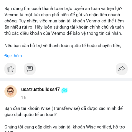
Bạn đang tìm cách thanh toán trực tuyến an toàn và tiện lợi?
Venmo là một lựa chọn phổ biến để gửi và nhận tiền nhanh
chóng. Tuy nhiên, việc mua bán tài khoản Venmo có thể tiềm
ẩn nhiều rủi ro. Hãy luôn sử dụng tài khoản chính chủ và tuân
thủ các điều khoản của Venmo để bảo vệ thông tin cá nhân.
Nếu bạn cần hỗ trợ về thanh toán quốc tế hoặc chuyển tiền,
hãy liên hệ với chúng tôi qua email hoặc Telegram. Chúng tôi
Đọc thêm
cung cấp dịch vụ tư vấn và giải pháp thanh toán trực tuyến an
toàn.
Liên hệ:
Email: usatrustbuild@gmail.com
Telegram: @UsaTrustBuild
usatrustbuildss47
WhatsApp: +1 (479) 438-1734
1 h
#thanhtoanonline
#venmo
#chuyentien
#giaodichantoan
Bạn cần tài khoản Wise (Transferwise) đã được xác minh để
#taichinhso
#seo
#smm
giao dịch quốc tế an toàn?
Chúng tôi cung cấp dịch vụ bán tài khoản Wise verified, hỗ trợ