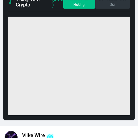
Crypto
)
Hướng
Dõi
Vlike Wire