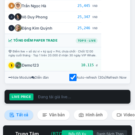
Trần Ngọc Hà
25,445
3
VNĐ
Võ Duy Phong
25,347
4
VNĐ
Đặng Kim Quỳnh
25,246
5
VNĐ
TỔNG ĐIỂM PAPER TRADE
TOP 5 · LIVE
Điểm live = số dư ví + ký quỹ + PnL chưa chốt · Chốt 12:00
ngày cuối tháng · Top 1 trên 20.000 đ nhận 30 ngày VIP Whale.
Demo123
10.115
1
đ
Hide Module
Diễn đàn
Auto-refresh (30s)
Refresh Now
Đang tải giá live...
LIVE PRICE
Tất cả
Văn bản
Hình ảnh
Video
Trung Tâm
(BTC
Biểu Đồ Xu
Danh Sách Theo