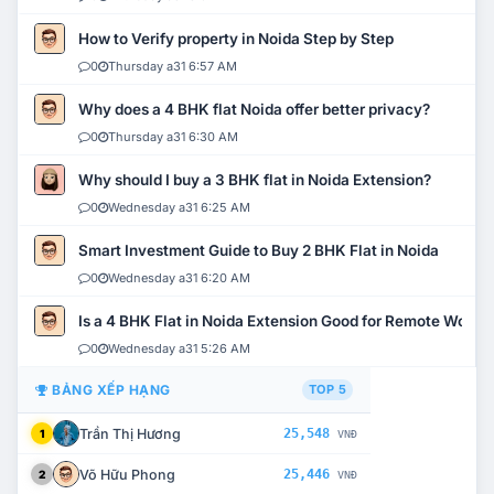
How to Verify property in Noida Step by Step
0
Thursday a31 6:57 AM
Why does a 4 BHK flat Noida offer better privacy?
0
Thursday a31 6:30 AM
Why should I buy a 3 BHK flat in Noida Extension?
0
Wednesday a31 6:25 AM
Smart Investment Guide to Buy 2 BHK Flat in Noida
0
Wednesday a31 6:20 AM
Is a 4 BHK Flat in Noida Extension Good for Remote Work?
0
Wednesday a31 5:26 AM
BẢNG XẾP HẠNG
TOP 5
Trần Thị Hương
25,548
1
VNĐ
Võ Hữu Phong
25,446
2
VNĐ