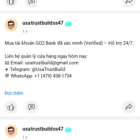
và chuyển tiền quốc tế.
#buyverifiedwebmoneyaccounts
#webmoney
#verifiedaccounts
#onlinepayment
#cashout
#sendmoney
usatrustbuildss47
#trustbuild
1 h
Mua tài khoản GO2 Bank đã xác minh (Verified) – Hỗ trợ 24/7.
Liên hệ quản lý cửa hàng ngay hôm nay:
📧 Email: usatrustbuild@gmail.com
✈️ Telegram: @UsaTrustBuild
💬 WhatsApp: +1 (479) 438-1734
Dịch vụ uy tín, nhanh chóng, bảo mật – phù hợp cho giao dịch,
Đọc thêm
chuyển tiền, mobile deposit và thanh toán USDT.
#buyverifiedgo2bankaccounts
#marketing
#seo
#smm
#trendingnow
#cashout
#sendmoney
#mobiledeposit
#pay
#usdt
usatrustbuildss47
1 h