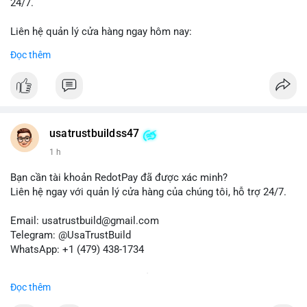
24/7.
Liên hệ quản lý cửa hàng ngay hôm nay:
📧 Email: usatrustbuild@gmail.com
Đọc thêm
✈️ Telegram: @UsaTrustBuild
📱 WhatsApp: +1 (479) 438-1734
Dịch vụ của chúng tôi phù hợp cho nhu cầu chuyển tiền, nhận
tiền, thanh toán quốc tế.
usatrustbuildss47
#buyverifiedwiseaccounts
#marketing
#seo
#smm
1 h
#trendingnow
#cashout
#sendmoney
#mobiledeposit
#pay
#usdt
Bạn cần tài khoản RedotPay đã được xác minh?
Liên hệ ngay với quản lý cửa hàng của chúng tôi, hỗ trợ 24/7.
Email: usatrustbuild@gmail.com
Telegram: @UsaTrustBuild
WhatsApp: +1 (479) 438-1734
Dịch vụ uy tín, nhanh chóng, bảo mật.
Đọc thêm
#buyverifiedredotpayaccount
#marketing
#seo
#smm