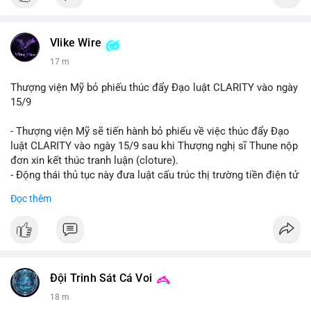
Vlike Wire
17 m
Thượng viện Mỹ bỏ phiếu thúc đẩy Đạo luật CLARITY vào ngày
15/9
- Thượng viện Mỹ sẽ tiến hành bỏ phiếu về việc thúc đẩy Đạo
luật CLARITY vào ngày 15/9 sau khi Thượng nghị sĩ Thune nộp
đơn xin kết thúc tranh luận (cloture).
- Động thái thủ tục này đưa luật cấu trúc thị trường tiền điện tử
trở lại đúng tiến độ khi các nhà lập pháp tiếp tục đàm phán về
Đọc thêm
các điều khoản liên quan đến đạo đức và stablecoin.
- Đây là bước tiến quan trọng trong việc thiết lập khung pháp lý
rõ ràng cho thị trường tiền điện tử tại Mỹ.
#binancesquare
#cryptonews
#clarityact
#ussenate
#cryptoregulation
#stablecoin
Đội Trinh Sát Cá Voi
18 m
$btc $eth