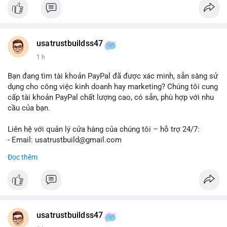
#trendingnow
#cashout
#sendmoney
#mobiledeposit
#pay
#usdt
#btc
usatrustbuildss47
1 h
Bạn đang tìm tài khoản PayPal đã được xác minh, sẵn sàng sử
dụng cho công việc kinh doanh hay marketing? Chúng tôi cung
cấp tài khoản PayPal chất lượng cao, có sẵn, phù hợp với nhu
cầu của bạn.
Liên hệ với quản lý cửa hàng của chúng tôi – hỗ trợ 24/7:
- Email: usatrustbuild@gmail.com
- Telegram: @UsaTrustBuild
Đọc thêm
- WhatsApp: +1 (479) 438-1734
Tài khoản của chúng tôi được đánh giá cao về độ tin cậy và
tính sẵn sàng, giúp bạn giao dịch thuận lợi. Hãy nhắn tin ngay
để được tư vấn chi tiết.
usatrustbuildss47
#buyverifiedpaypalaccounts
#marketing
#seo
#smm