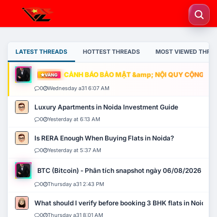
LATEST THREADS
HOTTEST THREADS
MOST VIEWED THRE
CẢNH BÁO BẢO MẬT &amp; NỘI QUY CỘNG ĐỒNG
VÀNG
0
Wednesday a31 6:07 AM
Luxury Apartments in Noida Investment Guide
0
Yesterday at 6:13 AM
Is RERA Enough When Buying Flats in Noida?
0
Yesterday at 5:37 AM
BTC (Bitcoin) - Phân tích snapshot ngày 06/08/2026
0
Thursday a31 2:43 PM
What should I verify before booking 3 BHK flats in Noida?
0
Thursday a31 8:01 AM