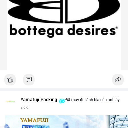
Yamafuji Packing
Đã thay đổi ảnh bìa của anh ấy
2 giờ