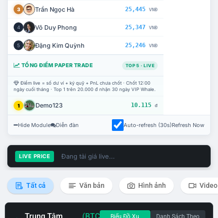
Trần Ngọc Hà
25,445
3
VNĐ
Võ Duy Phong
25,347
4
VNĐ
Đặng Kim Quỳnh
25,246
5
VNĐ
TỔNG ĐIỂM PAPER TRADE
TOP 5 · LIVE
Điểm live = số dư ví + ký quỹ + PnL chưa chốt · Chốt 12:00
ngày cuối tháng · Top 1 trên 20.000 đ nhận 30 ngày VIP Whale.
Demo123
10.115
1
đ
Hide Module
Diễn đàn
Auto-refresh (30s)
Refresh Now
Đang tải giá live...
LIVE PRICE
Tất cả
Văn bản
Hình ảnh
Video
Trung Tâm
(BTC
Biểu Đồ Xu
Danh Sách Theo