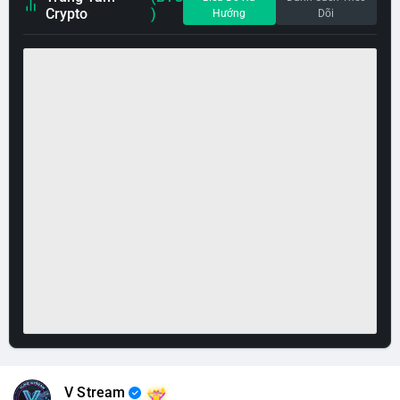
Crypto
)
Hướng
Dõi
V Stream