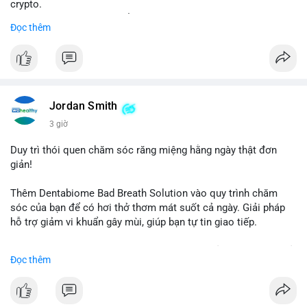
crypto.
- Đạt 60 phiếu cần thiết để tiến tới tháng tới.
Đọc thêm
- Bill có thể ảnh hưởng pháp lý, hoạt động của các đồng tiền kỹ
thuật số.
#binancesquare
#cryptonews
#regulation
#ussenate
#clarityact
Jordan Smith
$btc $eth
3 giờ
#vlikevn
#titanbot
Duy trì thói quen chăm sóc răng miệng hằng ngày thật đơn
giản!
📰 Nguồn: CoinDesk
Thêm Dentabiome Bad Breath Solution vào quy trình chăm
sóc của bạn để có hơi thở thơm mát suốt cả ngày. Giải pháp
hỗ trợ giảm vi khuẩn gây mùi, giúp bạn tự tin giao tiếp.
Bắt đầu ngay hôm nay với bước chăm sóc nhỏ nhưng hiệu quả
Đọc thêm
lớn cho nụ cười khỏe mạnh.
#dentabiome
#badbreathsolution
#hoithothommat