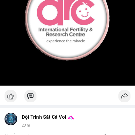
Đội Trinh Sát Cá Voi
23 m