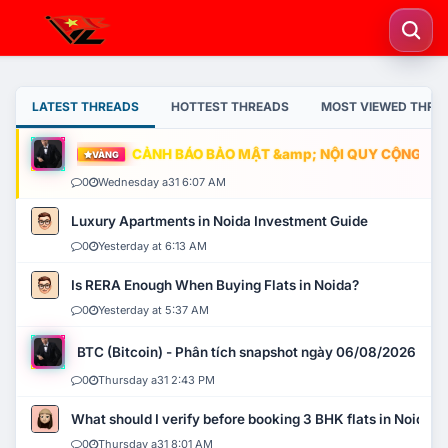
LATEST THREADS
HOTTEST THREADS
MOST VIEWED THRE
CẢNH BÁO BẢO MẬT &amp; NỘI QUY CỘNG ĐỒNG
VÀNG
0
Wednesday a31 6:07 AM
Luxury Apartments in Noida Investment Guide
0
Yesterday at 6:13 AM
Is RERA Enough When Buying Flats in Noida?
0
Yesterday at 5:37 AM
BTC (Bitcoin) - Phân tích snapshot ngày 06/08/2026
0
Thursday a31 2:43 PM
What should I verify before booking 3 BHK flats in Noida?
0
Thursday a31 8:01 AM