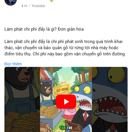
4 m
·
Youtube
Lâm phát chi phí đẩy là gì? Đơn giản hóa
Lâm phát chi phí đẩy là chi phí phát sinh trong quá trình khai
thác, vận chuyển và bảo quản gỗ từ rừng tới nhà máy hoặc
điểm tiêu thụ. Chi phí này bao gồm vận chuyển gỗ trên đường
bộ, đường thủy hoặc đường ray, phụ thuộc vào khoảng cách và
Đọc thêm
điều kiện địa hình. Việc hiểu rõ chi phí đẩy giúp doanh nghiệp
lâm nghiệp tối ưu hoá chuỗi cung ứng và kiểm soát lợi nhuận.
🎥 Xem video trực tiếp tại:
Nguồn: Cú Thông Thái