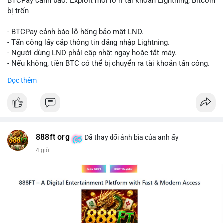
BTCPay cảnh báo: Exploit mới rò rỉ tài khoản Lightning, Bitcoin
thể dao động nhẹ khi xuất hiện dòng tiền lớn, nhưng chưa đủ
bị trốn
để tạo biến động giá mạnh nếu không có thêm các lệnh
chuyển tiếp theo.
- BTCPay cảnh báo lỗ hổng bảo mật LND.
- Tấn công lấy cắp thông tin đăng nhập Lightning.
Lời khuyên:
- Người dùng LND phải cập nhật ngay hoặc tắt máy.
Nhà đầu tư nhỏ lẻ nên theo dõi sát các giao dịch tiếp theo từ
- Nếu không, tiền BTC có thể bị chuyển ra tài khoản tấn công.
cùng địa chỉ ví nguồn để xác định xu hướng rõ ràng hơn. Tránh
- BTCPay khuyến cáo kiểm tra credentials.
Đọc thêm
hành động vội vàng dựa trên một giao dịch đơn lẻ, hãy kết hợp
với khối lượng giao dịch chung và biểu đồ giá để đưa ra quyết
#binancesquare
#cryptonews
#btc
định hợp lý.
$btc
#289btc
#chuyenvilon
#giaodichchuaxacnhan
#biendongcung
#mucgia64963
#vlikevn
#titanbot
888ft org
Đã thay đổi ảnh bìa của anh ấy
4 giờ
📰 Nguồn: CoinDesk