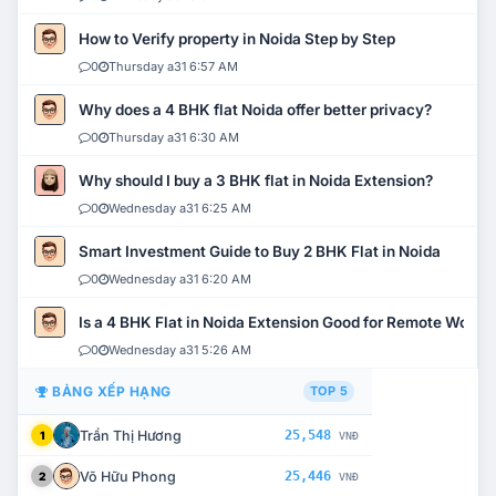
How to Verify property in Noida Step by Step
0
Thursday a31 6:57 AM
Why does a 4 BHK flat Noida offer better privacy?
0
Thursday a31 6:30 AM
Why should I buy a 3 BHK flat in Noida Extension?
0
Wednesday a31 6:25 AM
Smart Investment Guide to Buy 2 BHK Flat in Noida
0
Wednesday a31 6:20 AM
Is a 4 BHK Flat in Noida Extension Good for Remote Work?
0
Wednesday a31 5:26 AM
BẢNG XẾP HẠNG
TOP 5
Trần Thị Hương
25,548
1
VNĐ
Võ Hữu Phong
25,446
2
VNĐ