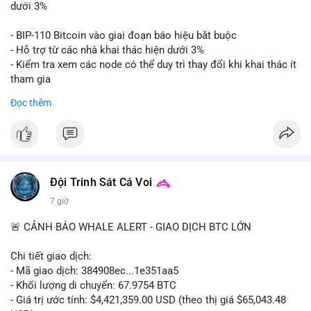
📊 Nguồn: Radar Tâm Lý Thị Trường
giá. Cần theo dõi sát sao bước tiếp theo của dòng tiền này.
dưới 3%
Lời khuyên: Nhà đầu tư nhỏ lẻ nên thận trọng quan sát biến
- BIP-110 Bitcoin vào giai đoạn báo hiệu bắt buộc
động thanh khoản trong 24-48 giờ tới. Tránh hành động theo
- Hỗ trợ từ các nhà khai thác hiện dưới 3%
cảm xúc, hãy chờ xác nhận điểm đến của số BTC này trước khi
- Kiểm tra xem các node có thể duy trì thay đổi khi khai thác ít
điều chỉnh vị thế.
tham gia
- Thảo luận về phương án hard fork dự phòng nếu cần
Đọc thêm
#556btc
#36trusd
#cavoichuyentien
#aplucban
#tichluydaihan
$btc
#btc
#vlikevn
#titanbot
📰 Nguồn: Cointelegraph
Đội Trinh Sát Cá Voi
7 giờ
🚨 CẢNH BÁO WHALE ALERT - GIAO DỊCH BTC LỚN
Chi tiết giao dịch:
- Mã giao dịch: 384908ec...1e351aa5
- Khối lượng di chuyển: 67.9754 BTC
- Giá trị ước tính: $4,421,359.00 USD (theo thị giá $65,043.48