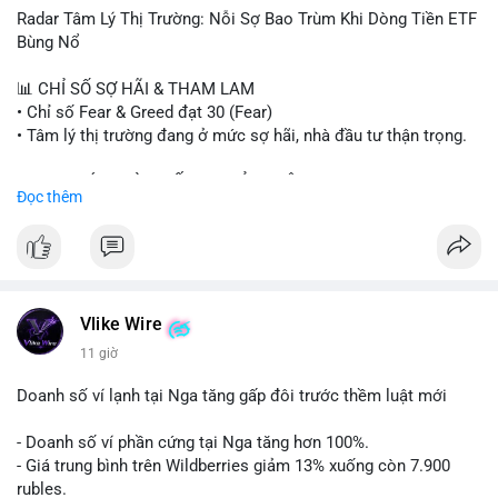
- Steak ’n Shake thưởng BTC cho nhân viên.
Radar Tâm Lý Thị Trường: Nỗi Sợ Bao Trùm Khi Dòng Tiền ETF
#binancesquare
#cryptonews
#btc
#eth
#sol
#xrp
#cc
#sky
Bùng Nổ
#sand
#bitgo
#solana
#stablecoin
#regulation
📊 CHỈ SỐ SỢ HÃI & THAM LAM
$btc $eth $sol $xrp $cc $sky $sand $skr
#skr
• Chỉ số Fear & Greed đạt 30 (Fear)
• Tâm lý thị trường đang ở mức sợ hãi, nhà đầu tư thận trọng.
#vlikevn
#titanbot
📈 XU HƯỚNG TÌM KIẾM & THẢO LUẬN
Đọc thêm
📰 Nguồn: Decrypt
• CoinGecko Trending: PENGU, TUT, ACE, CASHCAT, ANSEM,
STONKBROKER, UNI
• LunarCrush Trending: Ethereum, Solana, Dogecoin, Polkadot,
Chainlink, Taylor Swift, Tesla
• Google Trends Việt Nam: Real Madrid, Giao hữu câu lạc bộ,
Tinh hà say hi
Vlike Wire
11 giờ
💬 DÒNG CHẢY TIN TỨC & TRUYỀN THÔNG
• Binance Square: Cộng đồng đang tranh luận về lệnh
Doanh số ví lạnh tại Nga tăng gấp đôi trước thềm luật mới
Long/Short, kỳ vọng vào các kèo $ACE, $RAVE và lo ngại tin
xấu từ SpaceX/Musk.
- Doanh số ví phần cứng tại Nga tăng hơn 100%.
• Tin tức quốc tế: US spot Bitcoin ETFs ghi nhận dòng tiền 1 tỷ
- Giá trung bình trên Wildberries giảm 13% xuống còn 7.900
USD; Nansen founder dự báo Bitcoin không dưới 60K; Chi tiêu
rubles.