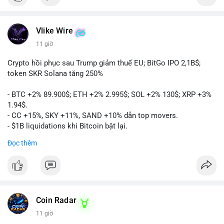
Vlike Wire
11 giờ
Crypto hồi phục sau Trump giảm thuế EU; BitGo IPO 2,1B$;
token SKR Solana tăng 250%
- BTC +2% 89.900$; ETH +2% 2.995$; SOL +2% 130$; XRP +3%
1.94$.
- CC +15%, SKY +11%, SAND +10% dẫn top movers.
- $1B liquidations khi Bitcoin bật lại.
- Trump hủy thuế EU, tín hiệu giảm áp lực.
Đọc thêm
- Vitalik đề xuất DVT staking cho Ethereum.
- BitGo IPO 18$/cổ phiếu, trị giá ~2B$.
- Senate Ag Committee tiến hành Clarity Act.
- Newrez tính crypto vào điều kiện vay nhà.
- HK cấp giấy phép stablecoin mới.
- Tòa án Nga công nhận crypto là tài sản.
Coin Radar
- Trump hy vọng ký bill cấu trúc thị trường crypto.
11 giờ
- Saga EVM bị hack 7M$, quỹ trộm chuyển sang Ethereum.