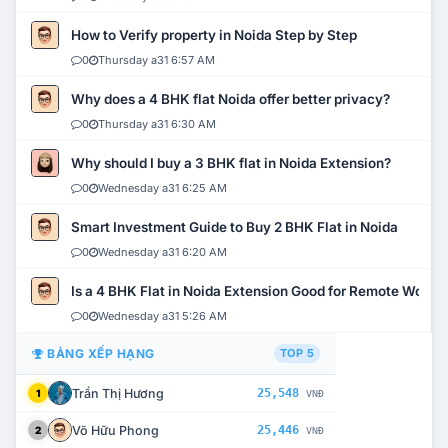
How to Verify property in Noida Step by Step
0
Thursday a31 6:57 AM
Why does a 4 BHK flat Noida offer better privacy?
0
Thursday a31 6:30 AM
Why should I buy a 3 BHK flat in Noida Extension?
0
Wednesday a31 6:25 AM
Smart Investment Guide to Buy 2 BHK Flat in Noida
0
Wednesday a31 6:20 AM
Is a 4 BHK Flat in Noida Extension Good for Remote Work?
0
Wednesday a31 5:26 AM
BẢNG XẾP HẠNG
TOP 5
Trần Thị Hương
25,548
1
VNĐ
Võ Hữu Phong
25,446
2
VNĐ