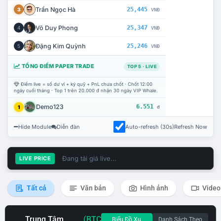
Trần Ngọc Hà
25,445
3
VNĐ
Võ Duy Phong
25,347
4
VNĐ
Đặng Kim Quỳnh
25,246
5
VNĐ
TỔNG ĐIỂM PAPER TRADE
TOP 5 · LIVE
Điểm live = số dư ví + ký quỹ + PnL chưa chốt · Chốt 12:00
ngày cuối tháng · Top 1 trên 20.000 đ nhận 30 ngày VIP Whale.
Demo123
6.551
1
đ
Hide Module
Diễn đàn
Auto-refresh (30s)
Refresh Now
Đang tải giá live...
LIVE PRICE
Tất cả
Văn bản
Hình ảnh
Video
Trung Tâm
(BTC
Biểu Đồ Xu
Danh Sách Theo