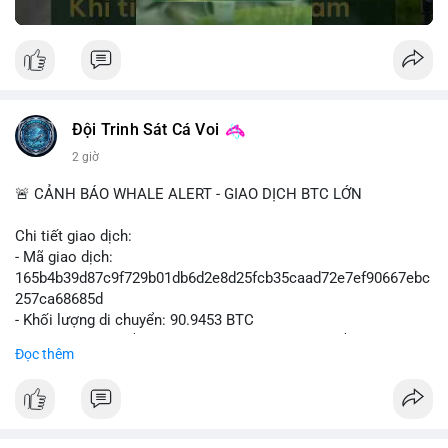
Đội Trinh Sát Cá Voi
2 giờ
🚨 CẢNH BÁO WHALE ALERT - GIAO DỊCH BTC LỚN
Chi tiết giao dịch:
- Mã giao dịch:
165b4b39d87c9f729b01db6d2e8d25fcb35caad72e7ef90667ebc
257ca68685d
- Khối lượng di chuyển: 90.9453 BTC
- Giá trị ước tính: $5,896,958.66 USD (theo thị giá $64,840.69
Đọc thêm
USD)
- Thời gian: 02:19:41 2026-08-09 UTC
Nhận định hành vi: Khối lượng gần 91 BTC, tương đương gần 6