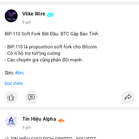
chuyển trong một giao dịch duy nhất cho thấy dấu hiệu của
một tổ chức hoặc cá nhân sở hữu lượng tài sản lớn. Động thái
Vlike Wire
này có thể phản ánh ba kịch bản chính: thứ nhất, cá voi đang
chuẩn bị thanh khoản bằng cách chuyển lên sàn giao dịch, tạo
9 giờ
áp lực bán tiềm năng; thứ hai, tài sản được chuyển vào ví lạnh
để nắm giữ dài hạn, thể hiện niềm tin vào xu hướng tăng; thứ
BIP-110 Soft Fork Bắt Đầu: BTC Gặp Báo Tình
ba, hành vi chia tách hoặc tái cấu trúc danh mục nhằm phân
tán rủi ro. Với mức giá 65K, khối lượng này không quá lớn để
- BIP-110 là proposition soft fork cho Bitcoin
gây sốc thanh khoản tức thời, nhưng vẫn đủ sức tạo biến động
- Có ít hỗ trợ từ礿ng cường
tâm lý ngắn hạn nếu hướng đến sàn tập trung.
- Các chuyên gia cũng phản đối mạnh
Lời khuyên cho nhà đầu tư nhỏ lẻ:
$btc
#btc
Theo dõi các giao dịch tiếp theo từ cùng địa chỉ ví để xác nhận
Đọc thêm
hướng đi của dòng tiền. Tránh hành động theo cảm xúc, ưu
#vlikevn
#titanbot
tiên quản trị rủi ro và không mở vị thế lớn trước khi có tín hiệu
rõ ràng về đích đến của số BTC này.
📰 Nguồn: CoinDesk
#94dot58btc
#vilanh
#chuyentiencavoi
#btcmempool
#dongtienlon
Tín Hiệu Alpha
9 giờ