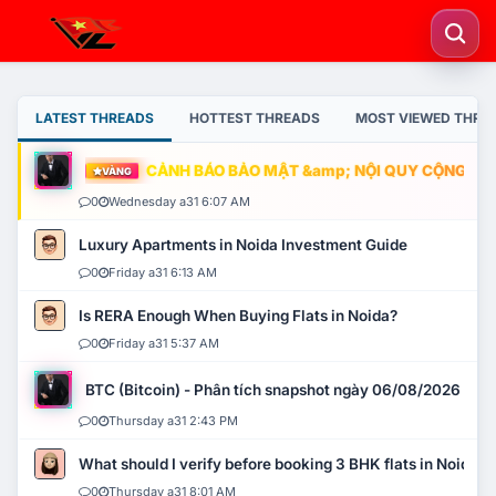
LATEST THREADS
HOTTEST THREADS
MOST VIEWED THRE
CẢNH BÁO BẢO MẬT &amp; NỘI QUY CỘNG ĐỒNG
VÀNG
0
Wednesday a31 6:07 AM
Luxury Apartments in Noida Investment Guide
0
Friday a31 6:13 AM
Is RERA Enough When Buying Flats in Noida?
0
Friday a31 5:37 AM
BTC (Bitcoin) - Phân tích snapshot ngày 06/08/2026
0
Thursday a31 2:43 PM
What should I verify before booking 3 BHK flats in Noida?
0
Thursday a31 8:01 AM