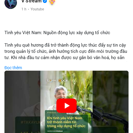
V Stream
1 h
·
Youtube
Tình yêu Việt Nam: Nguồn động lực xây dựng tổ chức
Tình yêu quê hương đã trở thành động lực thúc đẩy sự tin cậy
trong quản lý tổ chức, ảnh hưởng tích cực đến môi trường đầu
tư. Khi nhà đầu tư cảm nhận được sự gắn bó văn hoá, họ sẵn
sàng đầu tư dài hạn vào các doanh nghiệp nội địa, bao gồm cả
Đọc thêm
các công ty blockchain và tiền mã hoá. Sự tăng cường niềm
tin này giúp giảm rủi ro thị trường, cải thiện chi phí vốn và thúc
đẩy sự phát triển bền vững của ngành công nghệ tài chính. Các
nhà quản lý cần khai thác tinh thần này để xây dựng chiến lược
phát triển bền vững và thu hút vốn đầu tư.
🎥 Xem video trực tiếp tại:
Nguồn: VIETSUCCESS