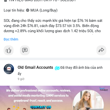
🔮 TÍN HIỆU GIAO DỊCH CRYPTO - SOLUSDT
Loại tín hiệu: 🟢 MUA (Long/Buy)
SOL đang cho thấy sức mạnh khi giá hiện tại $76.16 bám sát
vùng đỉnh 24h $76.81, cách đáy $73.57 tới 3.5%. Biến động
dương +2.89% cùng khối lượng giao dịch 1.42 triệu SOL cho
thấy lực cầu chủ động đang chiếm ưu thế, phe mua kiểm soát
Đọc thêm
hoàn toàn nhịp điều chỉnh.
Khuyến nghị giao dịch cụ thể:
- Vùng Entry: 75.80 - 76.20 (chờ retest vùng kháng cự cũ thành
hỗ trợ)
- Mục tiêu chốt lời: TP1: 77.50, TP2: 78.80
Old Gmail Accounts
Đã thay đổi ảnh bìa của anh
- Cắt lỗ: 74.90 (dưới vùng hỗ trợ gần nhất)
ấy
9 giờ
Quản trị vốn: Khối lượng vào lệnh tối đa 2-3% tài khoản, ưu tiên
chốt 50% vị thế tại TP1 và dời stop loss về điểm hòa vốn.
#solusdt
#longsol
#vung76
#breakoutsol
#lenhmuasol