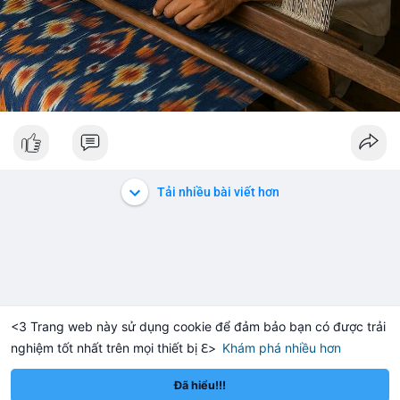
Tải nhiều bài viết hơn
<3 Trang web này sử dụng cookie để đảm bảo bạn có được trải
nghiệm tốt nhất trên mọi thiết bị ℇ>
Khám phá nhiều hơn
Solana
BNB
,913.36
$76.03
$6
-0.25%
SOL
+1.83%
BNB
Đã hiểu!!!