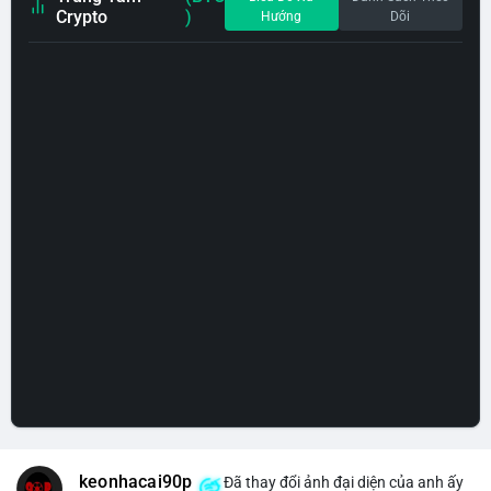
Crypto
)
Hướng
Dõi
keonhacai90p
Đã thay đổi ảnh đại diện của anh ấy