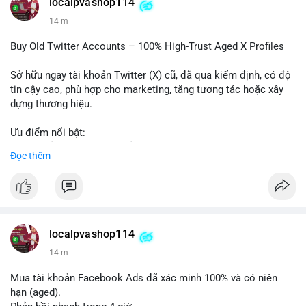
localpvashop114
#vlikevn
#titanbot
14 m
📰 Nguồn: Cointelegraph
Buy Old Twitter Accounts – 100% High-Trust Aged X Profiles
Sở hữu ngay tài khoản Twitter (X) cũ, đã qua kiểm định, có độ
tin cậy cao, phù hợp cho marketing, tăng tương tác hoặc xây
dựng thương hiệu.
Ưu điểm nổi bật:
- Tài khoản aged, có lịch sử hoạt động lâu năm
Đọc thêm
- Hồ sơ hoàn chỉnh, giảm nguy cơ bị khóa
- Hỗ trợ 24/7, phản hồi nhanh chóng
Liên hệ ngay để được tư vấn:
📞 WhatsApp: +1 660 215-8938
✈️ Telegram: @localpvashop
localpvashop114
📧 Email: localpvashop@gmail.com
14 m
Mua tài khoản Facebook Ads đã xác minh 100% và có niên
hạn (aged).