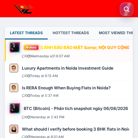
LATEST THREADS
HOTTEST THREADS
MOST VIEWED THRE
CẢNH BÁO BẢO MẬT &amp; NỘI QUY CỘNG ĐỒNG
VÀNG
0
Wednesday a31 6:07 AM
Luxury Apartments in Noida Investment Guide
0
Today at 6:13 AM
Is RERA Enough When Buying Flats in Noida?
0
Today at 5:37 AM
BTC (Bitcoin) - Phân tích snapshot ngày 06/08/2026
0
Yesterday at 2:43 PM
What should I verify before booking 3 BHK flats in Noida?
0
Yesterday at 8:01 AM