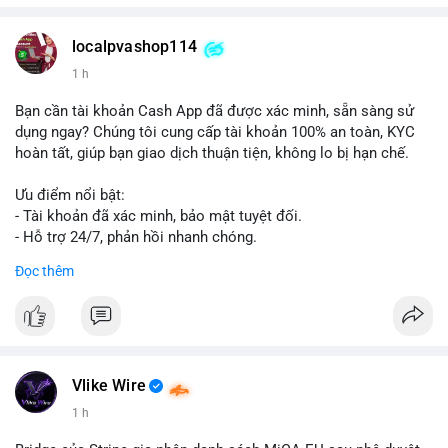
localpvashop114
1 h
Bạn cần tài khoản Cash App đã được xác minh, sẵn sàng sử
dụng ngay? Chúng tôi cung cấp tài khoản 100% an toàn, KYC
hoàn tất, giúp bạn giao dịch thuận tiện, không lo bị hạn chế.
Ưu điểm nổi bật:
- Tài khoản đã xác minh, bảo mật tuyệt đối.
- Hỗ trợ 24/7, phản hồi nhanh chóng.
- Giao dịch minh bạch, đáng tin cậy.
Đọc thêm
Liên hệ ngay để được tư vấn và sở hữu tài khoản ngay hôm
nay:
📞 WhatsApp: +1 660 215-8938
✈️ Telegram: @localpvashop
📧 Email: localpvashop@gmail.com
Vlike Wire
1 h