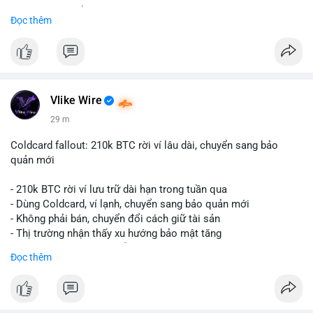
Liên hệ ngay để được tư vấn và nhận ưu đãi:
Đọc thêm
📞 WhatsApp: +1 660 215-8938
✈️ Telegram: @localpvashop
📧 Email: localpvashop@gmail.com
Đặt mua ngay hôm nay để sở hữu tài khoản Telegram
premium, PVA, aged với giá tốt nhất!
Vlike Wire
29 m
Coldcard fallout: 210k BTC rời ví lâu dài, chuyển sang bảo
quản mới
- 210k BTC rời ví lưu trữ dài hạn trong tuần qua
- Dùng Coldcard, ví lạnh, chuyển sang bảo quản mới
- Không phải bán, chuyển đổi cách giữ tài sản
- Thị trường nhận thấy xu hướng bảo mật tăng
- BTC tiếp tục giữ vị trí dẫn đầu
Đọc thêm
#binancesquare
#cryptonews
#btc
$btc