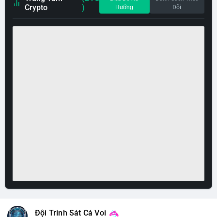
Crypto
)
Hướng
Dõi
Đội Trinh Sát Cá Voi