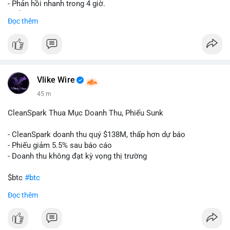
- Phản hồi nhanh trong 4 giờ.
- Hỗ trợ tận tình 24/7.
Đọc thêm
Liên hệ ngay để được tư vấn:
📞 WhatsApp: +1 660 215-8938
✈️ Telegram: @localpvashop
Vlike Wire
45 m
CleanSpark Thua Mục Doanh Thu, Phiếu Sunk
- CleanSpark doanh thu quý $138M, thấp hơn dự báo
- Phiếu giảm 5.5% sau báo cáo
- Doanh thu không đạt kỳ vọng thị trường
$btc
#btc
Đọc thêm
#vlikevn
#titanbot
📰 Nguồn: Cointelegraph