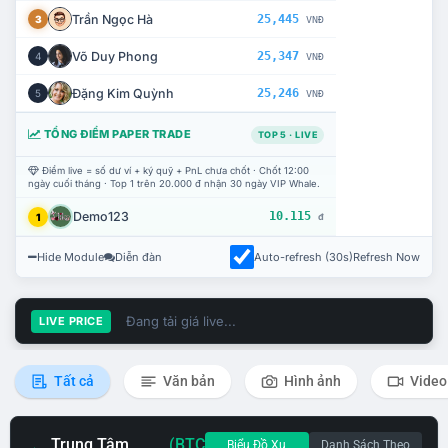
Trần Ngọc Hà
25,445
3
VNĐ
Võ Duy Phong
25,347
4
VNĐ
Đặng Kim Quỳnh
25,246
5
VNĐ
TỔNG ĐIỂM PAPER TRADE
TOP 5 · LIVE
Điểm live = số dư ví + ký quỹ + PnL chưa chốt · Chốt 12:00
ngày cuối tháng · Top 1 trên 20.000 đ nhận 30 ngày VIP Whale.
Demo123
10.115
1
đ
Hide Module
Diễn đàn
Auto-refresh (30s)
Refresh Now
Đang tải giá live...
LIVE PRICE
Tất cả
Văn bản
Hình ảnh
Video
Trung Tâm
(BTC
Biểu Đồ Xu
Danh Sách Theo