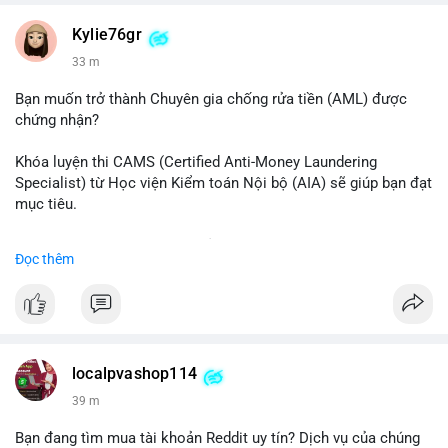
#vlikevn
#titanbot
Kylie76gr
33 m
📰 Nguồn: CoinDesk
Bạn muốn trở thành Chuyên gia chống rửa tiền (AML) được
chứng nhận?
Khóa luyện thi CAMS (Certified Anti-Money Laundering
Specialist) từ Học viện Kiểm toán Nội bộ (AIA) sẽ giúp bạn đạt
mục tiêu.
Chương trình được thiết kế bởi các chuyên gia hàng đầu, bao
Đọc thêm
gồm tài liệu toàn diện, câu hỏi thực hành, bài thi thử sát thực
tế và lớp học trực tuyến linh hoạt.
Xây dựng nền tảng kiến thức AML vững chắc và tự tin bước
vào kỳ thi CAMS với sự chuẩn bị tốt nhất.
localpvashop114
Đăng ký ngay hôm nay để nâng cao năng lực và mở rộng cơ
39 m
hội nghề nghiệp trong lĩnh vực tài chính!
Bạn đang tìm mua tài khoản Reddit uy tín? Dịch vụ của chúng