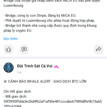
Bridge của Stripe gia nhập danh sách MiCA EU sau phê duyệt
Luxembourg
- Bridge, công ty con Stripe, đăng ký MiCA EU.
- Phê duyệt từ Luxembourg cho phép hoạt động hợp pháp.
- Bridge trở thành nhà cung cấp được quy định trong khung
pháp lý crypto EU.
- Tác động: tăng tính minh bạch, uy tín, mở rộng dịch vụ crypto.
Đọc thêm
#binancesquare
#cryptonews
#mica
#stripe
#bridge
#eu
#luxembourg
$btc $eth
Đội Trinh Sát Cá Voi
#vlikevn
#titanbot
1 h
📰 Nguồn: Cointelegraph
🚨 CẢNH BÁO WHALE ALERT - GIAO DỊCH BTC LỚN
Chi tiết giao dịch:
- Mã giao dịch:
59f3995ffdda3e26d4f62af1af90e481cccabe67989d8fe9b73a65
7ff5cb2084