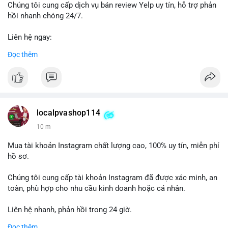
được theo dõi chặt chẽ trong 24-48 giờ tới vì có thể kéo theo
Chúng tôi cung cấp dịch vụ bán review Yelp uy tín, hỗ trợ phản
biến động giá cục bộ.
hồi nhanh chóng 24/7.
Lời khuyên: Nhà đầu tư nhỏ lẻ nên quan sát phản ứng giá tại
Liên hệ ngay:
vùng 64,500 - 65,200 USD. Tránh vào lệnh ngay lập tức, chờ xác
📞 WhatsApp: +1 660 215-8938
Đọc thêm
nhận dòng tiền tiếp theo từ địa chỉ nhận để đánh giá xu hướng
✈️ Telegram: @localpvashop
rõ ràng hơn.
LocalPvaShop – Đối tác đáng tin cậy giúp thương hiệu của bạn
#65dot0182btc
#chotloinganhan
#vinongsangiaodich
nổi bật trên nền tảng Yelp.
#biendonggiacucbo
#quansatdongtien
localpvashop114
10 m
Mua tài khoản Instagram chất lượng cao, 100% uy tín, miễn phí
hồ sơ.
Chúng tôi cung cấp tài khoản Instagram đã được xác minh, an
toàn, phù hợp cho nhu cầu kinh doanh hoặc cá nhân.
Liên hệ nhanh, phản hồi trong 24 giờ.
Đọc thêm