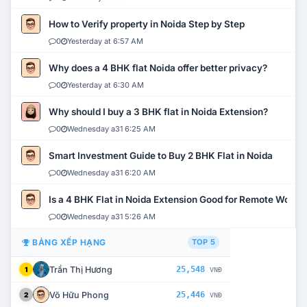
How to Verify property in Noida Step by Step
0
Yesterday at 6:57 AM
Why does a 4 BHK flat Noida offer better privacy?
0
Yesterday at 6:30 AM
Why should I buy a 3 BHK flat in Noida Extension?
0
Wednesday a31 6:25 AM
Smart Investment Guide to Buy 2 BHK Flat in Noida
0
Wednesday a31 6:20 AM
Is a 4 BHK Flat in Noida Extension Good for Remote Work?
0
Wednesday a31 5:26 AM
BẢNG XẾP HẠNG
TOP 5
Trần Thị Hương
25,548
1
VNĐ
Võ Hữu Phong
25,446
2
VNĐ