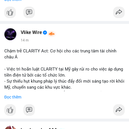
📞 WhatsApp: +1 660 215-8938
✈️ Telegram: @localpvashop
Vlike Wire
14 m
Chậm trễ CLARITY Act: Cơ hội cho các trung tâm tài chính
châu Á
- Việc trì hoãn luật CLARITY tại Mỹ gây rủi ro cho việc áp dụng
tiền điện tử bởi các tổ chức lớn.
- Sự thiếu hụt khung pháp lý thúc đẩy đổi mới sáng tạo rời khỏi
Mỹ, chuyển sang các khu vực khác.
- Các trung tâm tài chính châu Á có cơ hội chiếm lĩnh thị
Đọc thêm
trường khi Mỹ còn đang lúng túng về luật pháp.
#binancesquare
#cryptonews
#regulation
#asia
#blockchain
$btc $eth