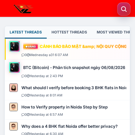
LATEST THREADS
HOTTEST THREADS
MOST VIEWED THRE
CẢNH BÁO BẢO MẬT &amp; NỘI QUY CỘNG ĐỒNG
VÀNG
0
Wednesday a31 6:07 AM
BTC (Bitcoin) - Phân tích snapshot ngày 06/08/2026
0
Yesterday at 2:43 PM
What should I verify before booking 3 BHK flats in Noida?
0
Yesterday at 8:01 AM
How to Verify property in Noida Step by Step
0
Yesterday at 6:57 AM
Why does a 4 BHK flat Noida offer better privacy?
0
Yesterday at 6:30 AM