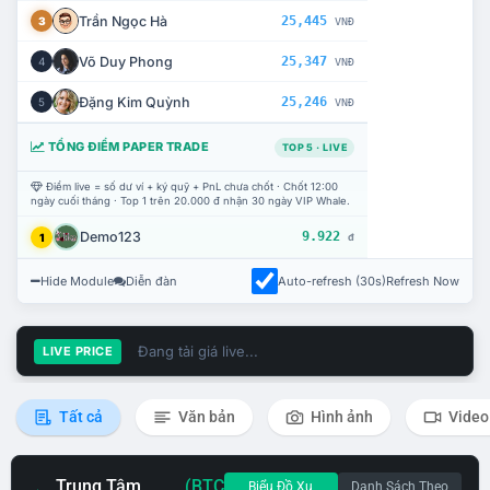
Trần Ngọc Hà
25,445
3
VNĐ
Võ Duy Phong
25,347
4
VNĐ
Đặng Kim Quỳnh
25,246
5
VNĐ
TỔNG ĐIỂM PAPER TRADE
TOP 5 · LIVE
Điểm live = số dư ví + ký quỹ + PnL chưa chốt · Chốt 12:00
ngày cuối tháng · Top 1 trên 20.000 đ nhận 30 ngày VIP Whale.
Demo123
9.922
1
đ
Hide Module
Diễn đàn
Auto-refresh (30s)
Refresh Now
Đang tải giá live...
LIVE PRICE
Tất cả
Văn bản
Hình ảnh
Video
Trung Tâm
(BTC
Biểu Đồ Xu
Danh Sách Theo