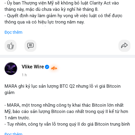
- Ủy ban Thượng viện Mỹ sẽ không bỏ luật Clarity Act vào
tháng này, mặc dù chưa vào kỳ nghỉ hè tháng 8.
- Quyết định này làm giảm hy vọng về việc luật có thể được
thông qua và có hiệu lực trong năm nay.
- Luật Clarity Act nhằm cung cấp quy định rõ ràng hơn về danh
Đọc thêm
mục chứng chỉ cho tài sản số tại Mỹ.
- Sự trì hoãn có thể ảnh hưởng đến sự tin tưởng của nhà đầu tư
và phát triển thị trường crypto tại Mỹ.
$btc $eth
Vlike Wire
#vlikevn
#titanbot
1 h
📰 Nguồn: CoinDesk
MARA ghi kỷ lục sản lượng BTC Q2 nhưng lỗ vì giá Bitcoin
giảm
- MARA, một trong những công ty khai thác Bitcoin lớn nhất
Mỹ, báo cáo sản lượng Bitcoin cao nhất trong quý II kể từ hơn
1 năm trước.
- Tuy nhiên, công ty vẫn lỗ trong quý II do giá Bitcoin trung bình
giảm 28% so với cùng kỳ năm trước.
Đọc thêm