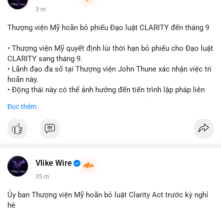
3 m
Thượng viện Mỹ hoãn bỏ phiếu Đạo luật CLARITY đến tháng 9
• Thượng viện Mỹ quyết định lùi thời hạn bỏ phiếu cho Đạo luật
CLARITY sang tháng 9.
• Lãnh đạo đa số tại Thượng viện John Thune xác nhận việc trì
hoãn này.
• Động thái này có thể ảnh hưởng đến tiến trình lập pháp liên
quan đến khung pháp lý tiền điện tử tại Mỹ.
Đọc thêm
$btc $eth
#vlikevn
#titanbot
📰 Nguồn: Cointelegraph
Vlike Wire
35 m
Ủy ban Thượng viện Mỹ hoãn bỏ luật Clarity Act trước kỳ nghỉ
hè