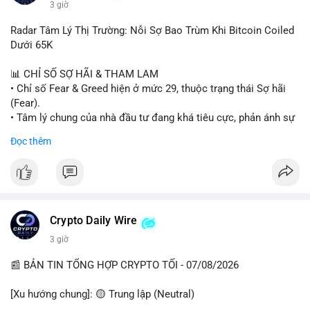
3 giờ
#binancesquare
#cryptonews
#wintermute
#brokerdealer
Radar Tâm Lý Thị Trường: Nỗi Sợ Bao Trùm Khi Bitcoin Coiled
#tokenizedsecurities
#usregulation
Dưới 65K
$btc $eth
📊 CHỈ SỐ SỢ HÃI & THAM LAM
• Chỉ số Fear & Greed hiện ở mức 29, thuộc trạng thái Sợ hãi
#vlikevn
#titanbot
(Fear).
• Tâm lý chung của nhà đầu tư đang khá tiêu cực, phản ánh sự
📰 Nguồn: Cointelegraph
thận trọng cao độ trước các biến động thị trường.
Đọc thêm
📈 XU HƯỚNG TÌM KIẾM & THẢO LUẬN
• CoinGecko Trending: Plume (PLUME), Cash Cat (CASHCAT),
Biconomy (BICO), Hashflow (HFT), Ondo (ONDO), StonkBroker
(STONKBROKER), (PUMP).
• LunarCrush Trending: Ethereum, Solana, Dogecoin, Polkadot,
Crypto Daily Wire
Chainlink.
3 giờ
• Google Trends Việt Nam: Các chủ đề về bóng đá (Man Utd,
Viettel) và các từ khóa đời sống khác đang chiếm ưu thế.
📰 BẢN TIN TỔNG HỢP CRYPTO TỐI - 07/08/2026
💬 DÒNG CHẢY TIN TỨC & TRUYỀN THÔNG
[Xu hướng chung]: 🟡 Trung lập (Neutral)
• Tin tức pháp lý: Tòa phúc thẩm Hoa Kỳ giữ nguyên bản án 25