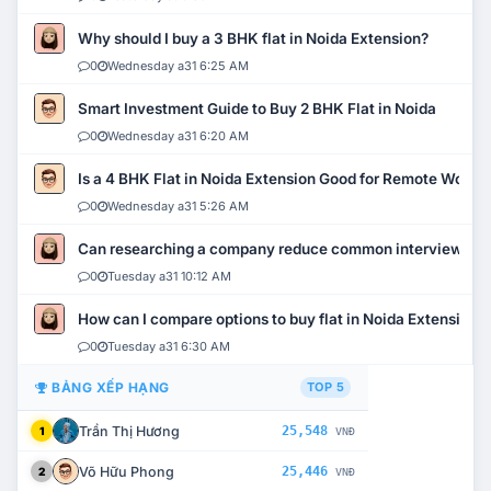
Why should I buy a 3 BHK flat in Noida Extension?
0
Wednesday a31 6:25 AM
Smart Investment Guide to Buy 2 BHK Flat in Noida
0
Wednesday a31 6:20 AM
Is a 4 BHK Flat in Noida Extension Good for Remote Work?
0
Wednesday a31 5:26 AM
Can researching a company reduce common interview mi
0
Tuesday a31 10:12 AM
How can I compare options to buy flat in Noida Extension?
0
Tuesday a31 6:30 AM
BẢNG XẾP HẠNG
TOP 5
Trần Thị Hương
25,548
1
VNĐ
Võ Hữu Phong
25,446
2
VNĐ