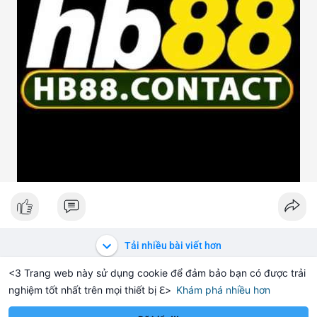
Tải nhiều bài viết hơn
<3 Trang web này sử dụng cookie để đảm bảo bạn có được trải
nghiệm tốt nhất trên mọi thiết bị ℇ>
Khám phá nhiều hơn
Solana
BNB
2.75
$72.69
$594.
+0.25%
SOL
-1.17%
BNB