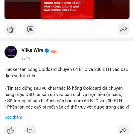
Vlike Wire
22 m
Hacker tấn công Coldcard chuyển 64 BTC và 200 ETH vào các
dịch vụ trộn tiền
• Tin tặc đứng sau vụ khai thác lỗ hổng Coldcard đã chuyển
hàng triệu USD tài sản số vào các dịch vụ trộn tiền (mixers).
• Số lượng tài sản bị đánh cắp bao gồm 64 BTC và 200 ETH.
• Phần lớn các quỹ bị mất vẫn có thể truy vết được trong các ví
do kẻ tấn công kiểm soát.
Đọc thêm
#coldcard
#cryptohack
#btc
#eth
#binancesquare
#cryptonews