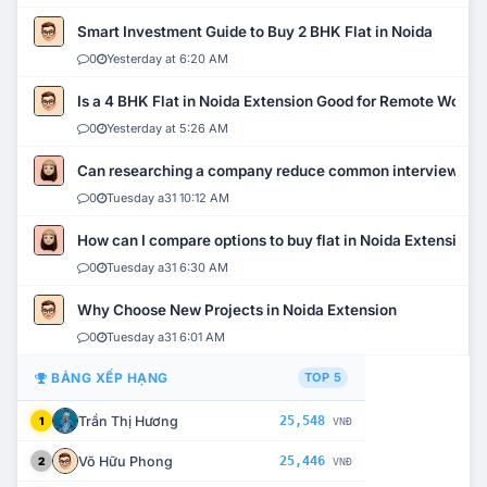
Smart Investment Guide to Buy 2 BHK Flat in Noida
0
Yesterday at 6:20 AM
Is a 4 BHK Flat in Noida Extension Good for Remote Work?
0
Yesterday at 5:26 AM
Can researching a company reduce common interview mi
0
Tuesday a31 10:12 AM
How can I compare options to buy flat in Noida Extension?
0
Tuesday a31 6:30 AM
Why Choose New Projects in Noida Extension
0
Tuesday a31 6:01 AM
BẢNG XẾP HẠNG
TOP 5
Trần Thị Hương
25,548
1
VNĐ
Võ Hữu Phong
25,446
2
VNĐ