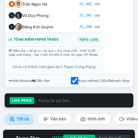
Trần Ngọc Hà
25,445
3
VNĐ
Võ Duy Phong
25,347
4
VNĐ
Đặng Kim Quỳnh
25,246
5
VNĐ
TỔNG ĐIỂM PAPER TRADE
TOP 5 · LIVE
Điểm live = số dư ví + ký quỹ + PnL chưa chốt · Chốt 12:00
ngày cuối tháng · Top 1 trên 20.000 đ nhận 30 ngày VIP Whale.
Chưa có thành viên giao dịch Paper trong tháng.
Hide Module
Diễn đàn
Auto-refresh (30s)
Refresh Now
Đang tải giá live...
LIVE PRICE
Tất cả
Văn bản
Hình ảnh
Video