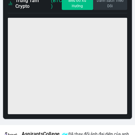
Trung Tâm
(BTC
Biểu Đồ Xu
Danh Sách Theo
Crypto
)
Hướng
Dõi
AspirantsCollege
Đã thay đổi ảnh đại diện của anh