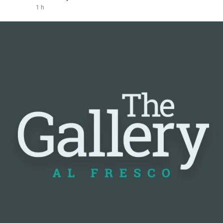
1 h
#vlikevn
#titanbot
📰 Nguồn: Cointelegraph