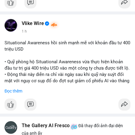
Vlike Wire
1 h
Situational Awareness hồi sinh mạnh mẽ với khoản đầu tư 400
triệu USD
• Quỹ phòng hộ Situational Awareness vừa thực hiện khoản
đầu tư trị giá 400 triệu USD vào một công ty chưa được tiết lộ.
• Động thái này diễn ra chỉ vài ngày sau khi quỹ này suýt đối
mặt với nguy cơ sụp đổ do đợt sụt giảm cổ phiếu AI vào tháng
7.
Đọc thêm
• Sự trở lại này đánh dấu bước phục hồi đáng chú ý của quỹ
sau giai đoạn khủng hoảng.
#cryptonews
#investment
#situationalawareness
#financenews
The Gallery Al Fresco
Đã thay đổi ảnh đại diện
$btc $eth
của anh ấy