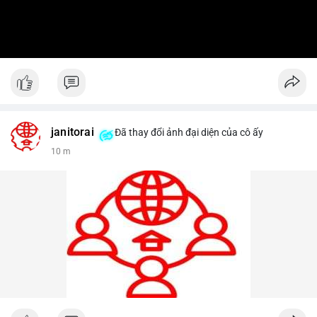
janitorai
Đã thay đổi ảnh đại diện của cô ấy
10 m