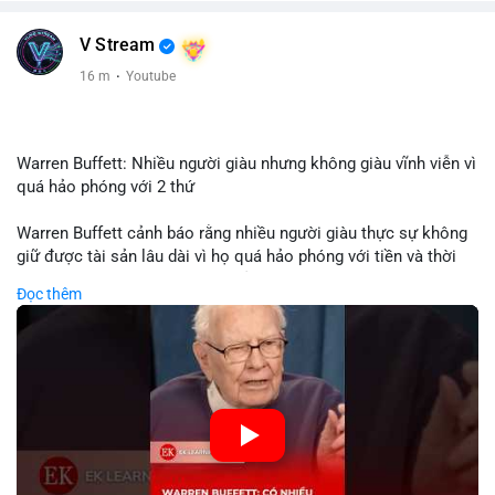
V Stream
16 m
·
Youtube
Warren Buffett: Nhiều người giàu nhưng không giàu vĩnh viễn vì
quá hảo phóng với 2 thứ
Warren Buffett cảnh báo rằng nhiều người giàu thực sự không
giữ được tài sản lâu dài vì họ quá hảo phóng với tiền và thời
gian. Quyên góp liên tục làm giảm vốn đầu tư, hạn chế lợi
Đọc thêm
nhuận tái đầu tư và suy giảm sức mạnh tăng trưởng danh mục.
Đối với nhà đầu tư crypto, giữ lại lợi nhuận để tái đầu tư vào
dự án tiềm năng quan trọng hơn chia sẻ quá mức. Cân bằng
đóng góp xã hội và bảo vệ tài sản giúp nhà đầu tư đạt được
bền vững tài chính mà Buffett đề cao.
🎥 Xem video trực tiếp tại:
Nguồn: KIEN THUC KINH TE