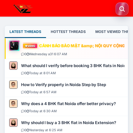
LATEST THREADS
HOTTEST THREADS
MOST VIEWED THRE
CẢNH BÁO BẢO MẬT &amp; NỘI QUY CỘNG ĐỒNG
VÀNG
0
Wednesday a31 6:07 AM
What should I verify before booking 3 BHK flats in Noida?
0
Today at 8:01 AM
How to Verify property in Noida Step by Step
0
Today at 6:57 AM
Why does a 4 BHK flat Noida offer better privacy?
0
Today at 6:30 AM
Why should I buy a 3 BHK flat in Noida Extension?
0
Yesterday at 6:25 AM