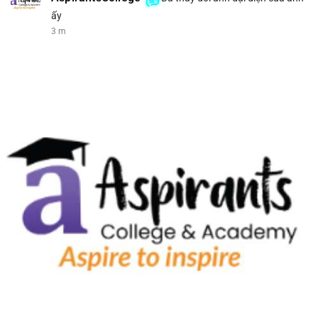
ấy
3 m