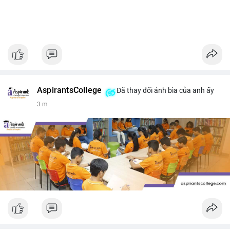
AspirantsCollege
Đã thay đổi ảnh bìa của anh ấy
3 m