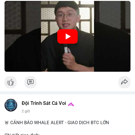
trung, CBDC là hình thức tiền pháp định được phát hành và
quản lý trực tiếp bởi Ngân hàng Trung ương nhằm tối ưu hóa
hệ thống thanh toán và tăng cường hiệu quả chính sách tiền tệ.
Việc triển khai CBDC hứa hẹn sẽ thay đổi diện mạo của hạ
tầng tài chính truyền thống, mang lại sự tiện lợi trong giao dịch
nhưng cũng đặt ra nhiều thách thức về quyền riêng tư và an
ninh mạng.
🎥 Xem video trực tiếp tại:
Nguồn: 5 Phút Crypto
Đội Trinh Sát Cá Voi
2 giờ
🚨 CẢNH BÁO WHALE ALERT - GIAO DỊCH BTC LỚN