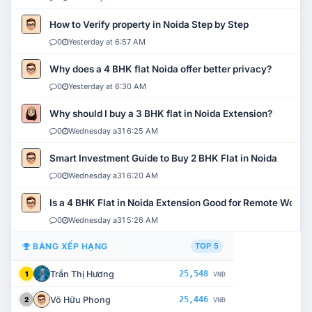
How to Verify property in Noida Step by Step
0
Yesterday at 6:57 AM
Why does a 4 BHK flat Noida offer better privacy?
0
Yesterday at 6:30 AM
Why should I buy a 3 BHK flat in Noida Extension?
0
Wednesday a31 6:25 AM
Smart Investment Guide to Buy 2 BHK Flat in Noida
0
Wednesday a31 6:20 AM
Is a 4 BHK Flat in Noida Extension Good for Remote Work?
0
Wednesday a31 5:26 AM
BẢNG XẾP HẠNG
TOP 5
Trần Thị Hương
25,548
1
VNĐ
Võ Hữu Phong
25,446
2
VNĐ