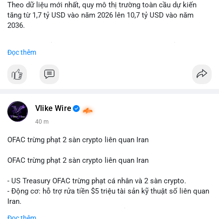
Theo dữ liệu mới nhất, quy mô thị trường toàn cầu dự kiến
Lời khuyên: Nhà đầu tư nhỏ lẻ nên quan sát thêm 2-4 giờ sau
tăng từ 1,7 tỷ USD vào năm 2026 lên 10,7 tỷ USD vào năm
khi giao dịch được xác nhận, tránh hành động theo cảm xúc.
2036.
Xác minh địa chỉ ví đích trước khi đưa ra quyết định vào lệnh,
ưu tiên quản trị rủi ro trong giai đoạn biến động mạnh.
Mức tăng trưởng này tương ứng với tốc độ tăng trưởng kép
Đọc thêm
hàng năm (CAGR) ấn tượng lên tới 20,2%.
#99dot6btc
#capvoichuyentien
#vilanhtichluy
#aplucban
#btcmempool65k
Điều gì đang thúc đẩy sự tăng trưởng vượt bậc này? Hãy cùng
theo dõi các phân tích chuyên sâu về xu hướng công nghệ và
nhu cầu thị trường trong thời gian tới.
Vlike Wire
40 m
OFAC trừng phạt 2 sàn crypto liên quan Iran
OFAC trừng phạt 2 sàn crypto liên quan Iran
- US Treasury OFAC trừng phạt cá nhân và 2 sàn crypto.
- Động cơ: hỗ trợ rửa tiền $5 triệu tài sản kỹ thuật số liên quan
Iran.
- Các sàn bị cấm hoạt động, tài khoản bị khóa.
Đọc thêm