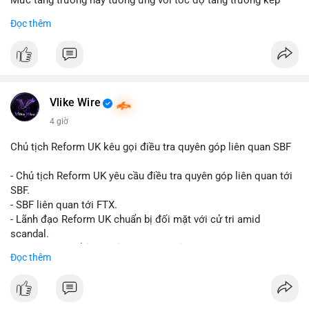
Mức tăng trưởng này tương ứng với tốc độ tăng trưởng kép
hàng năm (CAGR) đạt 5,9% trong giai đoạn dự báo.
Đọc thêm
Đây là tín hiệu tích cực cho các nhà sản xuất, nhà phân phối và
nhà đầu tư trong ngành vật liệu xây dựng và hạ tầng.
Bạn đánh giá thế nào về tiềm năng của dòng sản phẩm ống
nhựa polyolefin trong tương lai?
Vlike Wire
4 giờ
Chủ tịch Reform UK kêu gọi điều tra quyên góp liên quan SBF
- Chủ tịch Reform UK yêu cầu điều tra quyên góp liên quan tới
SBF.
- SBF liên quan tới FTX.
- Lãnh đạo Reform UK chuẩn bị đối mặt với cử tri amid
scandal.
- Sự kiện có thể ảnh hưởng đến hình ảnh SBF và FTX.
Đọc thêm
- Không có thông tin tác động thị trường ngay lập tức.
#binancesquare
#cryptonews
#sbf
#ftx
#reformuk
$btc $eth