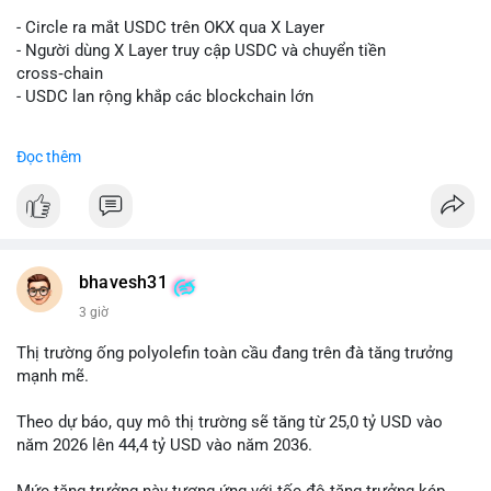
#vlikevn
#titanbot
- Circle ra mắt USDC trên OKX qua X Layer
📰 Nguồn: Decrypt
- Người dùng X Layer truy cập USDC và chuyển tiền
cross‑chain
- USDC lan rộng khắp các blockchain lớn
#binancesquare
#cryptonews
#usdc
#okx
#xlayer
Đọc thêm
$usdc
#vlikevn
#titanbot
📰 Nguồn: Cointelegraph
bhavesh31
3 giờ
Thị trường ống polyolefin toàn cầu đang trên đà tăng trưởng
mạnh mẽ.
Theo dự báo, quy mô thị trường sẽ tăng từ 25,0 tỷ USD vào
năm 2026 lên 44,4 tỷ USD vào năm 2036.