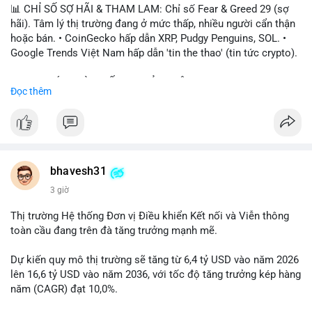
📊 CHỈ SỐ SỢ HÃI & THAM LAM: Chỉ số Fear & Greed 29 (sợ
hãi). Tâm lý thị trường đang ở mức thấp, nhiều người cẩn thận
hoặc bán. • CoinGecko hấp dẫn XRP, Pudgy Penguins, SOL. •
Google Trends Việt Nam hấp dẫn 'tin the thao' (tin tức crypto).
📈 XU HƯỚNG TÌM KIẾM & THẢO LUẬN: • XRP, SOL, PENGU,
Đọc thêm
ONDO, CASHCAT. • Chủ đề 'tô thị ty na' (tỷ giá) và 'giao thông'
(giao thông tài chính). • Bàn tán Binance Square tập trung vào
BTC breakout và lệnh long/short.
💬 DÒNG CHẢY TIN TỨC & TRUYỀN THÔNG: • Trump khẳng
định crypto là 'vấn đề lớn' giúp giảm áp lực USD. • Binance hỗ
bhavesh31
trợ cổ phiếu Apple/IBM. • Bài đăng hấp dẫn về $HFT, $SKYAI,
3 giờ
$BICO. • Tin nhắn cảnh báo về hack North Korea (Bybit).
Thị trường Hệ thống Đơn vị Điều khiển Kết nối và Viễn thông
💡 NHẬN ĐỊNH & KHUYẾN NGHỊ: Tâm lý thị trường đang phân
toàn cầu đang trên đà tăng trưởng mạnh mẽ.
cực. Sợ hãi do chỉ số thấp, nhưng hấp dẫn từ xu hướng meme
coin (PENGU, CASHCAT) và tin cậy từ các dự án lớn (BTC,
Dự kiến quy mô thị trường sẽ tăng từ 6,4 tỷ USD vào năm 2026
SOL). Rủi ro tăng nếu không có thông tin rõ ràng về quy định.
lên 16,6 tỷ USD vào năm 2036, với tốc độ tăng trưởng kép hàng
năm (CAGR) đạt 10,0%.
📊 Nguồn: Radar Tâm Lý Thị Trường