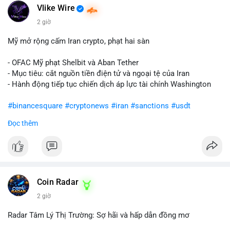
Vlike Wire
2 giờ
Mỹ mở rộng cấm Iran crypto, phạt hai sàn
- OFAC Mỹ phạt Shelbit và Aban Tether
- Mục tiêu: cắt nguồn tiền điện tử và ngoại tệ của Iran
- Hành động tiếp tục chiến dịch áp lực tài chính Washington
#binancesquare
#cryptonews
#iran
#sanctions
#usdt
Đọc thêm
$usdt
#vlikevn
#titanbot
📰 Nguồn: CoinDesk
Coin Radar
2 giờ
Radar Tâm Lý Thị Trường: Sợ hãi và hấp dẫn đồng mơ