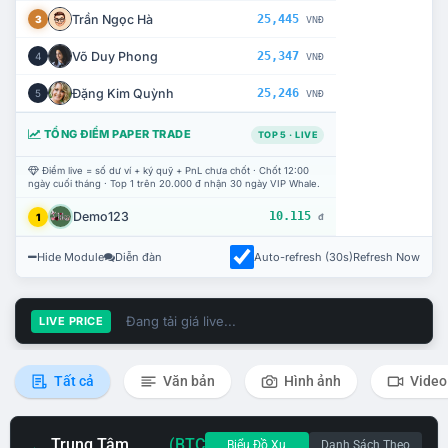
Trần Ngọc Hà
25,445
3
VNĐ
Võ Duy Phong
25,347
4
VNĐ
Đặng Kim Quỳnh
25,246
5
VNĐ
TỔNG ĐIỂM PAPER TRADE
TOP 5 · LIVE
Điểm live = số dư ví + ký quỹ + PnL chưa chốt · Chốt 12:00
ngày cuối tháng · Top 1 trên 20.000 đ nhận 30 ngày VIP Whale.
Demo123
10.115
1
đ
Hide Module
Diễn đàn
Auto-refresh (30s)
Refresh Now
Đang tải giá live...
LIVE PRICE
Tất cả
Văn bản
Hình ảnh
Video
Trung Tâm
(BTC
Biểu Đồ Xu
Danh Sách Theo