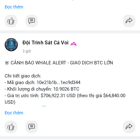
Sự tăng trưởng này được thúc đẩy bởi nhu cầu ngày càng cao
Đọc thêm
trong các lĩnh vực ô tô, logistics và thiết bị thông minh.
Doanh nghiệp cần theo dõi xu hướng này để nắm bắt cơ hội
đầu tư và phát triển giải pháp kết nối tiên tiến.
Đội Trinh Sát Cá Voi
3 giờ
🚨 CẢNH BÁO WHALE ALERT - GIAO DỊCH BTC LỚN
Chi tiết giao dịch:
- Mã giao dịch: 10e21b1b...1ec9d344
- Khối lượng di chuyển: 10.9026 BTC
- Giá trị ước tính: $706,922.31 USD (theo thị giá $64,840.00
USD)
- Thời gian: 18:20
0 2026-08-07 UTC
Đọc thêm
Nhận định phân tích:
Giao dịch 10.9 BTC trị giá hơn 706 nghìn USD được thực hiện
trong khung giờ thanh khoản mỏng (giờ châu Á) cho thấy chủ