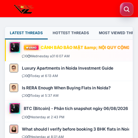
LATEST THREADS
HOTTEST THREADS
MOST VIEWED THRE
CẢNH BÁO BẢO MẬT &amp; NỘI QUY CỘNG ĐỒNG
VÀNG
0
Wednesday a31 6:07 AM
Luxury Apartments in Noida Investment Guide
0
Today at 6:13 AM
Is RERA Enough When Buying Flats in Noida?
0
Today at 5:37 AM
BTC (Bitcoin) - Phân tích snapshot ngày 06/08/2026
0
Yesterday at 2:43 PM
What should I verify before booking 3 BHK flats in Noida?
0
Yesterday at 8:01 AM