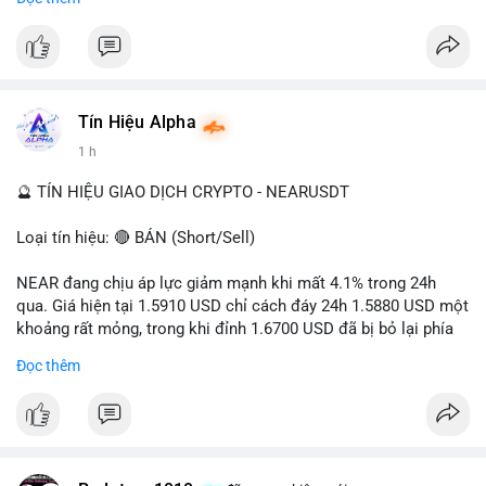
- Tác động: rủi ro cho thị trường crypto, tăng áp lực pháp lý.
#binancesquare
#cryptonews
#ofac
#ussanctions
#iran
$btc $eth
Tín Hiệu Alpha
#vlikevn
#titanbot
1 h
📰 Nguồn: Cointelegraph
🔮 TÍN HIỆU GIAO DỊCH CRYPTO - NEARUSDT
Loại tín hiệu: 🔴 BÁN (Short/Sell)
NEAR đang chịu áp lực giảm mạnh khi mất 4.1% trong 24h
qua. Giá hiện tại 1.5910 USD chỉ cách đáy 24h 1.5880 USD một
khoảng rất mỏng, trong khi đỉnh 1.6700 USD đã bị bỏ lại phía
sau. Biên độ dao động ngày đạt 4.9%, cho thấy phe bán đang
Đọc thêm
kiểm soát hoàn toàn. Khối lượng giao dịch 10.29 triệu NEAR
không đủ lớn để tạo lực đỡ, xác nhận xu hướng đi xuống đang
tiếp diễn.
Khuyến nghị giao dịch: