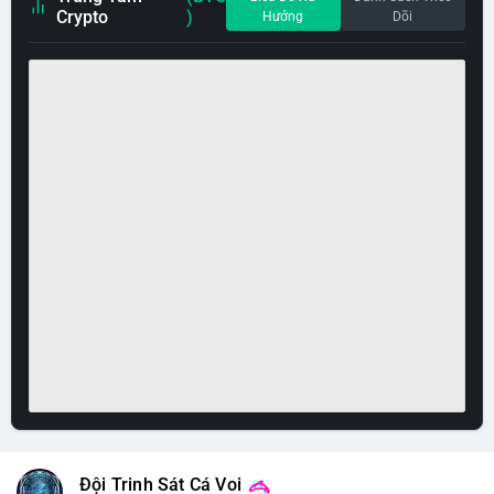
Crypto
)
Hướng
Dõi
Đội Trinh Sát Cá Voi