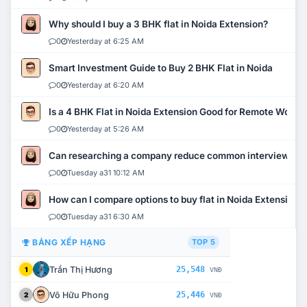
Why should I buy a 3 BHK flat in Noida Extension?
0
Yesterday at 6:25 AM
Smart Investment Guide to Buy 2 BHK Flat in Noida
0
Yesterday at 6:20 AM
Is a 4 BHK Flat in Noida Extension Good for Remote Work?
0
Yesterday at 5:26 AM
Can researching a company reduce common interview mi
0
Tuesday a31 10:12 AM
How can I compare options to buy flat in Noida Extension?
0
Tuesday a31 6:30 AM
BẢNG XẾP HẠNG
TOP 5
Trần Thị Hương
25,548
1
VNĐ
Võ Hữu Phong
25,446
2
VNĐ