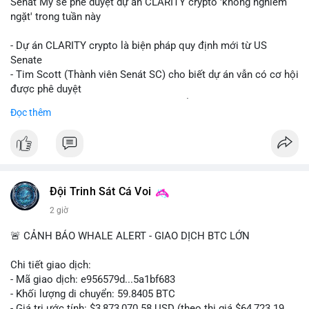
Senát Mỹ sẽ phê duyệt dự án CLARITY crypto 'không nghiêm
ngặt' trong tuần này
- Dự án CLARITY crypto là biện pháp quy định mới từ US
Senate
- Tim Scott (Thành viên Senát SC) cho biết dự án vẫn có cơ hội
được phê duyệt
- Bài toán chính là thời gian hạn chế để đưa dự án vào lịch
Đọc thêm
trình
- Có thể ảnh hưởng đến môi trường quy định crypto tại Mỹ
$btc $eth
#vlikevn
#titanbot
Đội Trinh Sát Cá Voi
2 giờ
📰 Nguồn: Cointelegraph
🚨 CẢNH BÁO WHALE ALERT - GIAO DỊCH BTC LỚN
Chi tiết giao dịch:
- Mã giao dịch: e956579d...5a1bf683
- Khối lượng di chuyển: 59.8405 BTC
- Giá trị ước tính: $3,873,070.58 USD (theo thị giá $64,723.19