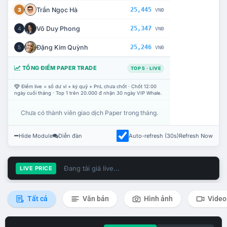
Trần Ngọc Hà
25,445
3
VNĐ
Võ Duy Phong
25,347
4
VNĐ
Đặng Kim Quỳnh
25,246
5
VNĐ
TỔNG ĐIỂM PAPER TRADE
TOP 5 · LIVE
Điểm live = số dư ví + ký quỹ + PnL chưa chốt · Chốt 12:00
ngày cuối tháng · Top 1 trên 20.000 đ nhận 30 ngày VIP Whale.
Chưa có thành viên giao dịch Paper trong tháng.
Hide Module
Diễn đàn
Auto-refresh (30s)
Refresh Now
Đang tải giá live...
LIVE PRICE
Tất cả
Văn bản
Hình ảnh
Video