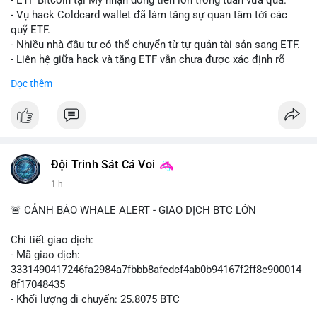
- ETF Bitcoin tại Mỹ nhận dòng tiền lớn trong tuần vừa qua.
- Tòa án Nga công nhận crypto là tài sản pháp lý, thiết lập tiền
- Vụ hack Coldcard wallet đã làm tăng sự quan tâm tới các
lệ cho các vụ án hình sự và dân sự.
quỹ ETF.
- Trump hy vọng ký luật cơ cấu thị trường crypto sớm, dù vẫn
- Nhiều nhà đầu tư có thể chuyển từ tự quản tài sản sang ETF.
còn rào cản pháp lý.
- Liên hệ giữa hack và tăng ETF vẫn chưa được xác định rõ
- Saga’s EVM blockchain ngừng hoạt động sau vụ hack 7 M$,
ràng.
Đọc thêm
tiền trộm được chuyển sang Ethereum.
- Steak ’n Shake triển khai chương trình thưởng Bitcoin cho
#binancesquare
#cryptonews
#btc
#etf
nhân viên, cho phép nhận phần lương bằng BTC.
$btc
#binancesquare
#cryptonews
#btc
#eth
#sol
#xrp
#cc
#sky
#sand
#skr
#dvt
#vlikevn
#titanbot
Đội Trinh Sát Cá Voi
1 h
$btc $eth $sol $xrp $cc $sky $sand $skr $dvt
📰 Nguồn: Cointelegraph
🚨 CẢNH BÁO WHALE ALERT - GIAO DỊCH BTC LỚN
#vlikevn
#titanbot
Chi tiết giao dịch:
📰 Nguồn: Decrypt
- Mã giao dịch:
3331490417246fa2984a7fbbb8afedcf4ab0b94167f2ff8e900014
8f17048435
- Khối lượng di chuyển: 25.8075 BTC
- Giá trị ước tính: $1,666,026.81 USD (theo thị giá $64,556.01