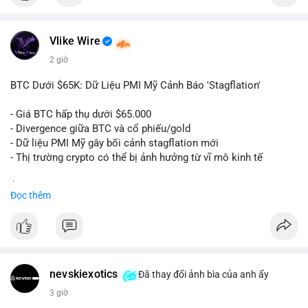
$btc
Vlike Wire
#vlikevn
#titanbot
2 giờ
📰 Nguồn: Cointelegraph
BTC Dưới $65K: Dữ Liệu PMI Mỹ Cảnh Báo 'Stagflation'
- Giá BTC hấp thụ dưới $65.000
- Divergence giữa BTC và cổ phiếu/gold
- Dữ liệu PMI Mỹ gây bối cảnh stagflation mới
- Thị trường crypto có thể bị ảnh hưởng từ vĩ mô kinh tế
$btc
#btc
Đọc thêm
#vlikevn
#titanbot
📰 Nguồn: Cointelegraph
nevskiexotics
Đã thay đổi ảnh bìa của anh ấy
3 giờ