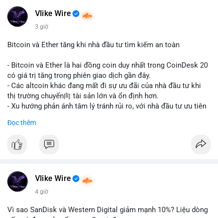
#realestate
#saudiarabia
#blockchain
Vlike Wire
$usdt
3 giờ
#vlikevn
#titanbot
Bitcoin và Ether tăng khi nhà đầu tư tìm kiếm an toàn
📰 Nguồn: CoinDesk
- Bitcoin và Ether là hai đồng coin duy nhất trong CoinDesk 20
có giá trị tăng trong phiên giao dịch gần đây.
- Các altcoin khác đang mất đi sự ưu đãi của nhà đầu tư khi
thị trường chuyển向 tài sản lớn và ổn định hơn.
- Xu hướng phản ánh tâm lý tránh rủi ro, với nhà đầu tư ưu tiên
các token có vốn hóa thị trường lớn nhất.
Đọc thêm
$btc
#btc
$eth
#eth
#vlikevn
#titanbot
📰 Nguồn: CoinDesk
Vlike Wire
4 giờ
Vì sao SanDisk và Western Digital giảm mạnh 10%? Liệu dòng