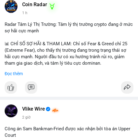
khoản mỏng.
Coin Radar
📰 Nguồn: CoinDesk
1 h
#25dot8btc
#dichuyen1_66trieuusd
#khangcu64556
#whalebtc
#theodoidongtien
Radar Tâm Lý Thị Trường: Tâm lý thị trường crypto đang ở mức
sợ hãi cực mạnh
📊 CHỈ SỐ SỢ HÃI & THAM LAM: Chỉ số Fear & Greed chỉ 25
(Extreme Fear), cho thấy thị trường đang trong trạng thái sợ
hãi cực mạnh. Người đầu tư có xu hướng tránh rủi ro, giảm
tham gia giao dịch, và tâm lý tiêu cực dominan.
Đọc thêm
📈 XU HƯỚNG TÌM KIẾM & THẢO LUẬN: Coin được tìm kiếm
nhiều nhất trên CoinGecko là Cash Cat (CASHCAT), Bitcoin
(BTC), Sui (SUI), Pudgy Penguins (PENGU). Trên Google Trends
Việt Nam, từ khóa như 'con riêng', 'phạm nhật minh anh' và 'tô
lâm' được nhắc đến nhiều, có thể phản ánh sự quan tâm đến
các chủ đề không liên quan trực tiếp đến crypto.
Vlike Wire
2 giờ
💬 DÒNG CHẢY TIN TỨC & TRUYỀN THÔNG: Các bài đăng
trên Binance Square tập trung vào chiến lược trading, lệnh kẹp,
Công án Sam Bankman-Fried được xác nhận bởi tòa án Upper
và cập nhật về sự kiện như 'Lãi lỗ chưa ghi nhận'. Trên
Court