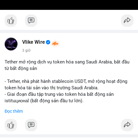
Vlike Wire
3 giờ
Tether mở rộng dịch vụ token hóa sang Saudi Arabia, bắt đầu
từ bất động sản
- Tether, nhà phát hành stablecoin USDT, mở rộng hoạt động
token hóa tài sản vào thị trường Saudi Arabia.
- Giai đoạn đầu tập trung vào token hóa bất động sản
istituционаl (bất động sản đầu tư lớn).
- Kế hoạch mở rộng sang các lớp tài sản khác trong tương lai.
Đọc thêm
- Bước đi này nhằm tăng khả năng truy cập và thanh khoản cho
tài sản truyền thống qua blockchain.
#binancesquare
#cryptonews
#usdt
#tether
#tokenization