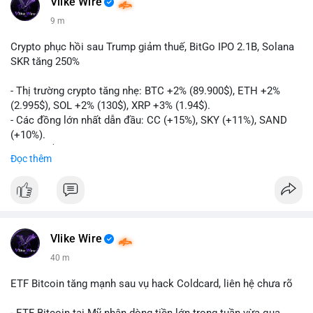
Vlike Wire
9 m
Crypto phục hồi sau Trump giảm thuế, BitGo IPO 2.1B, Solana
SKR tăng 250%
- Thị trường crypto tăng nhẹ: BTC +2% (89.900$), ETH +2%
(2.995$), SOL +2% (130$), XRP +3% (1.94$).
- Các đồng lớn nhất dẫn đầu: CC (+15%), SKY (+11%), SAND
(+10%).
- Gần 1 B$ liquidations khi Bitcoin phục hồi sau tín hiệu Trump
Đọc thêm
hủy bỏ lệnh thuế EU.
- Vitalik Buterin đề xuất staking DVT để tăng cường bảo mật
và phân quyền Ethereum.
- BitGo công bố IPO 18$/cổ phiếu, định giá 2.1 B$.
- Thượng viện Mỹ tiến hành dự thảo Clarity Act, mặc dù chưa
có sự đồng thuận hai đảng.
Vlike Wire
- Newrez xem xét Bitcoin và Ethereum trong việc xác định đủ
40 m
điều kiện vay mua nhà, áp dụng giá trị giảm để bù đắp biến
động.
ETF Bitcoin tăng mạnh sau vụ hack Coldcard, liên hệ chưa rõ
- Cơ quan quản lý Hồng Kông bắt đầu cấp giấy phép stablecoin
theo khung mới nghiêm ngặt.