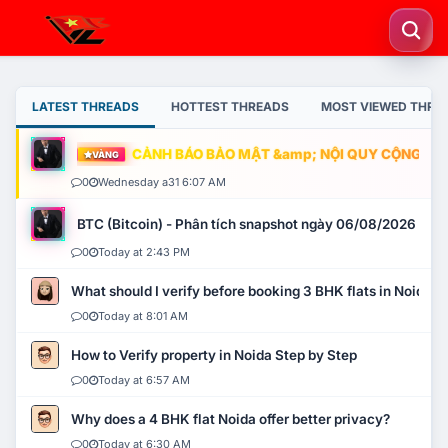
LATEST THREADS
HOTTEST THREADS
MOST VIEWED THRE
CẢNH BÁO BẢO MẬT &amp; NỘI QUY CỘNG ĐỒNG
VÀNG
0
Wednesday a31 6:07 AM
BTC (Bitcoin) - Phân tích snapshot ngày 06/08/2026
0
Today at 2:43 PM
What should I verify before booking 3 BHK flats in Noida?
0
Today at 8:01 AM
How to Verify property in Noida Step by Step
0
Today at 6:57 AM
Why does a 4 BHK flat Noida offer better privacy?
0
Today at 6:30 AM