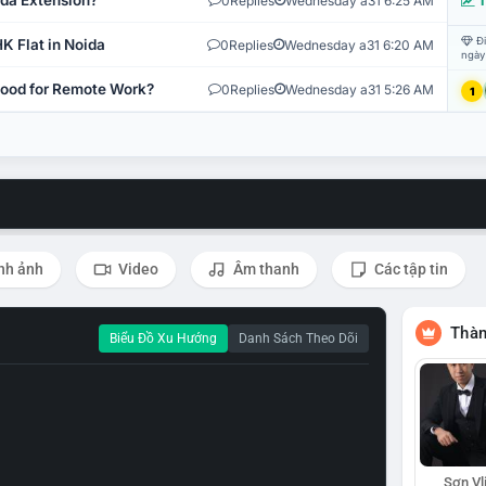
ida Extension?
0
Replies
Wednesday a31 6:25 AM
T
Đi
K Flat in Noida
0
Replies
Wednesday a31 6:20 AM
ngày
 Good for Remote Work?
0
Replies
Wednesday a31 5:26 AM
1
nh ảnh
Video
Âm thanh
Các tập tin
Thàn
Biểu Đồ Xu Hướng
Danh Sách Theo Dõi
Sơn Vl