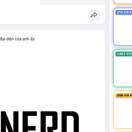
ETH VIP #
đại diện của anh ấy
USDT VIP
BNB VIP 