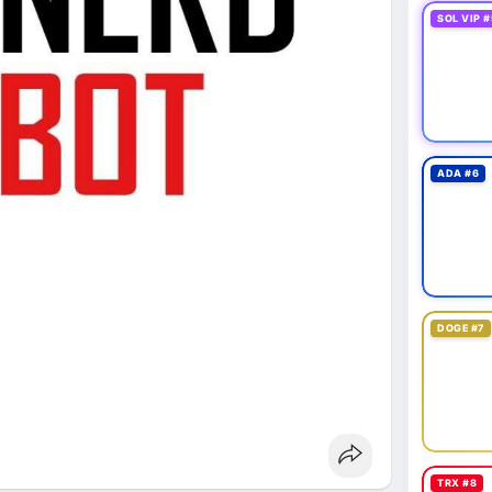
SOL VIP #
ADA #6
DOGE #7
TRX #8