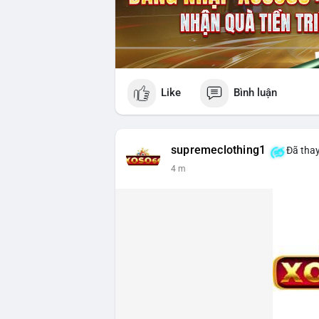
Like
Bình luận
supremeclothing1
Đã thay
4 m