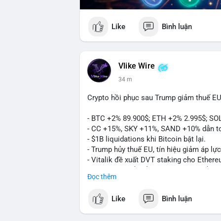
Like
Bình luận
Vlike Wire
34 m
Crypto hồi phục sau Trump giảm thuế EU
- BTC +2% 89.900$; ETH +2% 2.995$; SO
- CC +15%, SKY +11%, SAND +10% dẫn t
- $1B liquidations khi Bitcoin bật lại.
- Trump hủy thuế EU, tín hiệu giảm áp lực
- Vitalik đề xuất DVT staking cho Ethere
- BitGo IPO 18$/cổ phiếu, trị giá ~2B$.
Đọc thêm
- Senate Ag Committee tiến hành Clarity 
- Newrez tính crypto vào điều kiện vay nh
Like
Bình luận
- HK cấp giấy phép stablecoin mới.
- Tòa án Nga công nhận crypto là tài sản