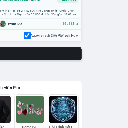
ỔNG ĐIỂM PAPER TRADE
TOP 5 · LIVE
ểm live = số dư ví + ký quỹ + PnL chưa chốt · Chốt 12:00
 cuối tháng · Top 1 trên 20.000 đ nhận 30 ngày VIP Whale.
Demo123
10.115
đ
Auto-refresh (30s)
Refresh Now
h viên Pro
ike
Demo123
Đội Trinh Sát Cá Voi