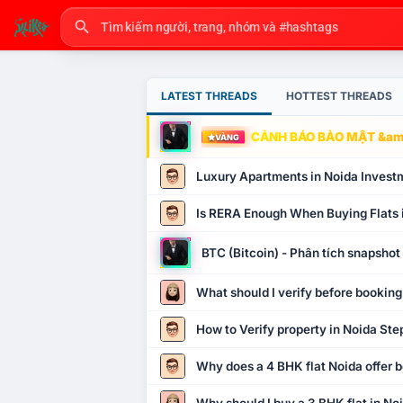
LATEST THREADS
HOTTEST THREADS
CẢNH BÁO BẢO MẬT &amp
VÀNG
Luxury Apartments in Noida Invest
Is RERA Enough When Buying Flats 
BTC (Bitcoin) - Phân tích snapsho
What should I verify before booking
How to Verify property in Noida Ste
Why does a 4 BHK flat Noida offer b