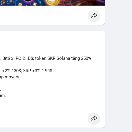
; BitGo IPO 2,1B$; token SKR Solana tăng 250%
L +2% 130$; XRP +3% 1.94$.
op movers.
.
um.
Act.
à.
.