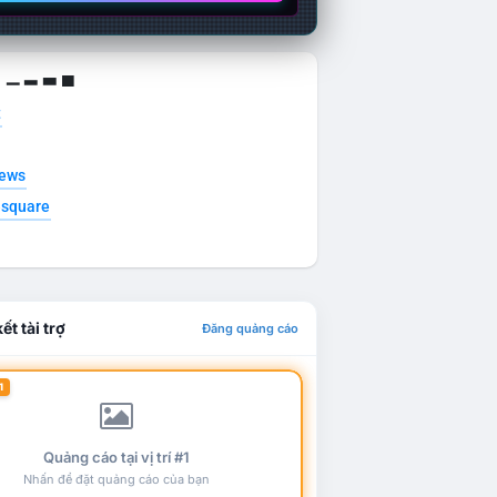
g ▁ ▂ ▃ ▄
t
news
esquare
ết tài trợ
Đăng quảng cáo
1
Quảng cáo tại vị trí #1
Nhấn để đặt quảng cáo của bạn