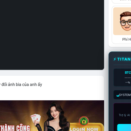
Phí 
⚡ TITA
BTC
----
--%
 đổi ảnh bìa của anh ấy
SYSTEM:
Trợ lý A