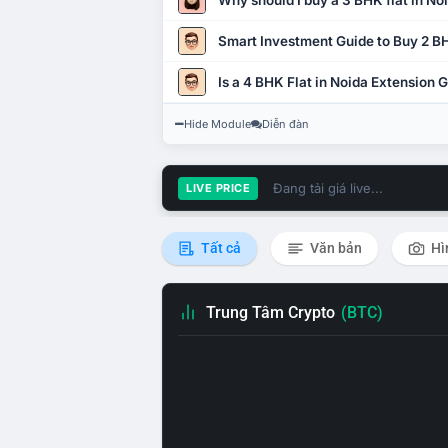
Why should I buy a 3 BHK flat in No
Smart Investment Guide to Buy 2 BH
Is a 4 BHK Flat in Noida Extension
Hide Module
Diễn đàn
Đang tải giá live...
LIVE PRICE
Tất cả
Văn bản
Hì
Trung Tâm Crypto
(BTC)