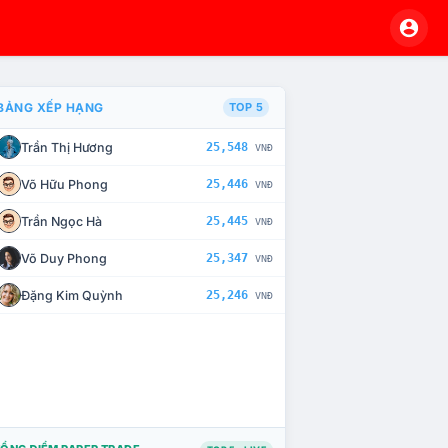
BẢNG XẾP HẠNG
TOP 5
Trần Thị Hương
25,548
VNĐ
À CHẾ TÀI XỬ LÝ VI PHẠM
Võ Hữu Phong
25,446
VNĐ
Trần Ngọc Hà
25,445
VNĐ
Võ Duy Phong
25,347
VNĐ
Đặng Kim Quỳnh
25,246
VNĐ