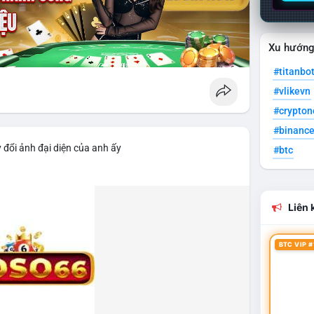
Xu hướn
#titanbo
#vlikevn
#crypto
#binanc
 đổi ảnh đại diện của anh ấy
#btc
Liên k
BTC VIP #