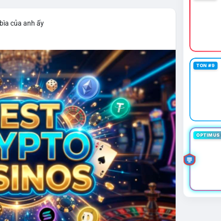
bìa của anh ấy
TON #9
OPTIMUS 