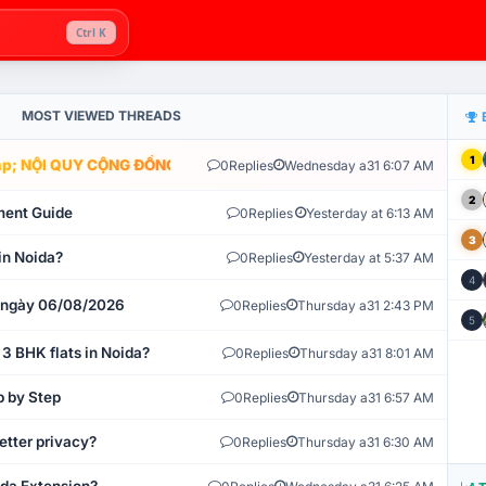
Ctrl K
MOST VIEWED THREADS
1
; NỘI QUY CỘNG ĐỒNG VLIKE.VN: HỆ THỐNG GIÁM SÁT TỰ ĐỘNG V
0
Replies
Wednesday a31 6:07 AM
2
ment Guide
0
Replies
Yesterday at 6:13 AM
3
in Noida?
0
Replies
Yesterday at 5:37 AM
4
t ngày 06/08/2026
0
Replies
Thursday a31 2:43 PM
5
 3 BHK flats in Noida?
0
Replies
Thursday a31 8:01 AM
p by Step
0
Replies
Thursday a31 6:57 AM
etter privacy?
0
Replies
Thursday a31 6:30 AM