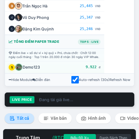
Trần Ngọc Hà
25,445
3
VNĐ
Võ Duy Phong
25,347
4
VNĐ
Đặng Kim Quỳnh
25,246
5
VNĐ
TỔNG ĐIỂM PAPER TRADE
TOP 5 · LIVE
Điểm live = số dư ví + ký quỹ + PnL chưa chốt · Chốt 12:00
ngày cuối tháng · Top 1 trên 20.000 đ nhận 30 ngày VIP Whale.
Demo123
9.922
1
đ
Hide Module
Diễn đàn
Auto-refresh (30s)
Refresh Now
Đang tải giá live...
LIVE PRICE
Tất cả
Văn bản
Hình ảnh
Video
Trung Tâm
(BTC
Biểu Đồ Xu
Danh Sách Theo