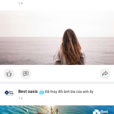
1 h
Best oasis
Đã thay đổi ảnh bìa của anh ấy
1 h