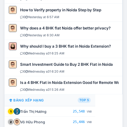
How to Verify property in Noida Step by Step
0
Yesterday at 6:57 AM
Why does a 4 BHK flat Noida offer better privacy?
0
Yesterday at 6:30 AM
Why should I buy a 3 BHK flat in Noida Extension?
0
Wednesday a31 6:25 AM
Smart Investment Guide to Buy 2 BHK Flat in Noida
0
Wednesday a31 6:20 AM
Is a 4 BHK Flat in Noida Extension Good for Remote Work?
0
Wednesday a31 5:26 AM
BẢNG XẾP HẠNG
TOP 5
Trần Thị Hương
25,548
1
VNĐ
Võ Hữu Phong
25,446
2
VNĐ