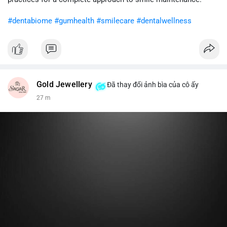
khi gia tăng vị thế.
#dentabiome
#gumhealth
#smilecare
#dentalwellness
#8dot0316btc
#chuyenlensan
#aplucbannganhan
#btcmempool
#516kusd
Gold Jewellery
Đã thay đổi ảnh bìa của cô ấy
27 m