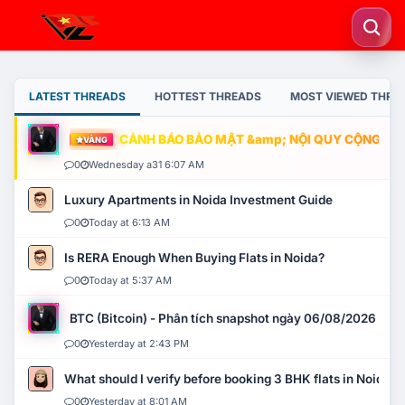
LATEST THREADS
HOTTEST THREADS
MOST VIEWED THRE
CẢNH BÁO BẢO MẬT &amp; NỘI QUY CỘNG ĐỒNG
VÀNG
0
Wednesday a31 6:07 AM
Luxury Apartments in Noida Investment Guide
0
Today at 6:13 AM
Is RERA Enough When Buying Flats in Noida?
0
Today at 5:37 AM
BTC (Bitcoin) - Phân tích snapshot ngày 06/08/2026
0
Yesterday at 2:43 PM
What should I verify before booking 3 BHK flats in Noida?
0
Yesterday at 8:01 AM