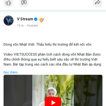
V Stream
13 m
·
Youtube
Dòng vốn Nhật Việt: Thấu hiểu thị trường để kết nối vốn
Video VIETSUCCESS phân tích cách dòng vốn Nhật Bản được
điều chỉnh thông qua sự hiểu biết sâu sắc về thị trường Việt
Nam. Bài tập trung vào cách các nhà đầu tư Nhật Bản áp dụng
chiến lược đầu tư phù hợp với điều kiện kinh tế địa phương, từ
Đọc thêm
đầu tư trực tiếp vào doanh nghiệp đến việc giao dịch tài chính.
Kết nối này không chỉ tạo cơ hội tăng trưởng cho Việt Nam mà
còn tạo ra động lực cho thị trường crypto địa phương khi các
nhà đầu tư đa quốc gia tìm kiếm cơ hội đa dạng. Các yếu tố
như chính sách tài chính Việt Nam, xu hướng đầu tư ESG, và
ổn định thị trường sẽ ảnh hưởng trực tiếp đến lưu lượng vốn
nhập khẩu từ Nhật Bản. Bài cũng nhấn mạnh vai trò của thông