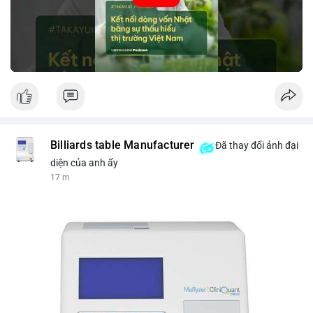
tin thị trường chính xác trong việc giảm rủi ro khi kết nối các
thị trường khác nhau.
🎥 Xem video trực tiếp tại:
Nguồn: VIETSUCCESS
Billiards table Manufacturer
Đã thay đổi ảnh đại
diện của anh ấy
17 m