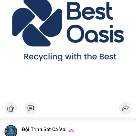
Đội Trinh Sát Cá Voi