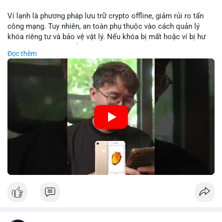
Lời khuyên: Nhà đầu tư nhỏ lẻ nên theo dõi sát dòng tiền xác
Ví lạnh là phương pháp lưu trữ crypto offline, giảm rủi ro tấn
nhận và tránh vào lệnh đòn bẩy quá mức trong 24 giờ tới. Quan
công mạng. Tuy nhiên, an toàn phụ thuộc vào cách quản lý
sát phản ứng giá tại vùng hỗ trợ $64,000 để đưa ra quyết định
khóa riêng tư và bảo vệ vật lý. Nếu khóa bị mất hoặc ví bị hư
hợp lý.
hại, tài sản không thể khôi phục. Các nhà chuyên gia khuyên
Đọc thêm
nên kết hợp với biện pháp dự phòng như sao lưu khóa và chọn
#89btc
#mempoolbitcoin
#dongtiencavoi
#aplucban
nhà sản xuất uy tín.
#phantichonchain
🎥 Xem video trực tiếp tại:
Nguồn: 5 Phút Crypto