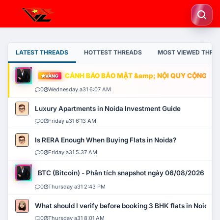
LATEST THREADS
HOTTEST THREADS
MOST VIEWED THRE
CẢNH BÁO BẢO MẬT &amp; NỘI QUY CỘNG ĐỒNG
VÀNG
0
Wednesday a31 6:07 AM
Luxury Apartments in Noida Investment Guide
0
Friday a31 6:13 AM
Is RERA Enough When Buying Flats in Noida?
0
Friday a31 5:37 AM
BTC (Bitcoin) - Phân tích snapshot ngày 06/08/2026
0
Thursday a31 2:43 PM
What should I verify before booking 3 BHK flats in Noida?
0
Thursday a31 8:01 AM