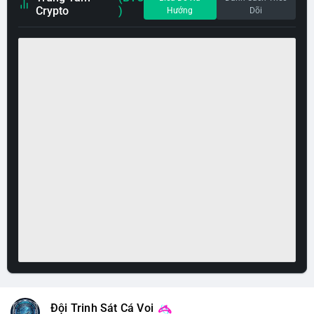
Crypto
)
Hướng
Dõi
Đội Trinh Sát Cá Voi