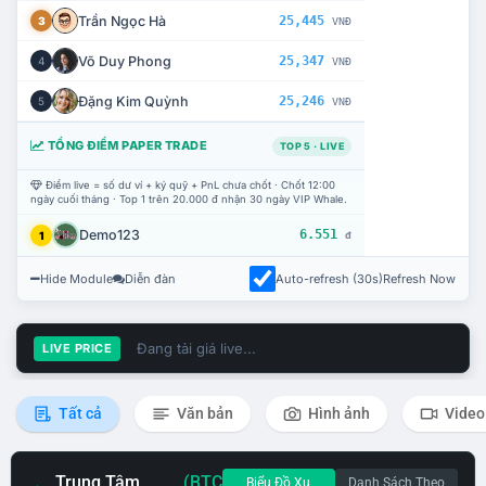
Trần Ngọc Hà
25,445
3
VNĐ
Võ Duy Phong
25,347
4
VNĐ
Đặng Kim Quỳnh
25,246
5
VNĐ
TỔNG ĐIỂM PAPER TRADE
TOP 5 · LIVE
Điểm live = số dư ví + ký quỹ + PnL chưa chốt · Chốt 12:00
ngày cuối tháng · Top 1 trên 20.000 đ nhận 30 ngày VIP Whale.
Demo123
6.551
1
đ
Hide Module
Diễn đàn
Auto-refresh (30s)
Refresh Now
Đang tải giá live...
LIVE PRICE
Tất cả
Văn bản
Hình ảnh
Video
Trung Tâm
(BTC
Biểu Đồ Xu
Danh Sách Theo