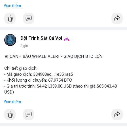
- Thảo luận về phương án hard fork dự phòng nếu cần
Đọc thêm
#556btc
#36trusd
#cavoichuyentien
#aplucban
#tichluydaihan
$btc
#btc
#vlikevn
#titanbot
📰 Nguồn: Cointelegraph
Đội Trinh Sát Cá Voi
8 giờ
🚨 CẢNH BÁO WHALE ALERT - GIAO DỊCH BTC LỚN
Chi tiết giao dịch:
- Mã giao dịch: 384908ec...1e351aa5
- Khối lượng di chuyển: 67.9754 BTC
- Giá trị ước tính: $4,421,359.00 USD (theo thị giá $65,043.48
USD)
- Thời gian: 21:19:29 2026-08-08 UTC
Đọc thêm
Nhận định phân tích:
Khối lượng 67.97 BTC trị giá hơn 4.4 triệu USD được di chuyển
trong một giao dịch duy nhất trên mempool. Quy mô này nằm