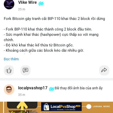
Vlike Wire
25 m
Fork Bitcoin gây tranh cãi BIP-110 khai thác 2 block rồi dừng
- Fork BIP-110 khai thác thành công 2 block đầu tiên.
- Sức mạnh khai thác (hashpower) cực thấp so với mạng
chính.
- Độ khó khai thác kế thừa từ Bitcoin gốc.
- Khoảng cách giữa các block kéo dài nhiều giờ.
- Cả hai chuỗi vẫn chấp nhận cùng một giao dịch.
Đọc thêm
#bitcoin
#btc
#cryptonews
#blockchain
#bip110
$btc
#vlikevn
#titanbot
localpvashop17
Đã thay đổi ảnh bìa của anh ấy
35 m
📰 Nguồn: CoinDesk