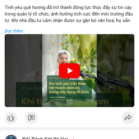
Tình yêu quê hương đã trở thành động lực thúc đẩy sự tin cậy
trong quản lý tổ chức, ảnh hưởng tích cực đến môi trường đầu
tư. Khi nhà đầu tư cảm nhận được sự gắn bó văn hoá, họ sẵn
sàng đầu tư dài hạn vào các doanh nghiệp nội địa, bao gồm cả
Đọc thêm
các công ty blockchain và tiền mã hoá. Sự tăng cường niềm
tin này giúp giảm rủi ro thị trường, cải thiện chi phí vốn và thúc
đẩy sự phát triển bền vững của ngành công nghệ tài chính. Các
nhà quản lý cần khai thác tinh thần này để xây dựng chiến lược
phát triển bền vững và thu hút vốn đầu tư.
🎥 Xem video trực tiếp tại:
Nguồn: VIETSUCCESS