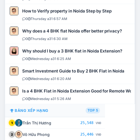
How to Verify property in Noida Step by Step
0
Thursday a31 6:57 AM
Why does a 4 BHK flat Noida offer better privacy?
0
Thursday a31 6:30 AM
Why should I buy a 3 BHK flat in Noida Extension?
0
Wednesday a31 6:25 AM
Smart Investment Guide to Buy 2 BHK Flat in Noida
0
Wednesday a31 6:20 AM
Is a 4 BHK Flat in Noida Extension Good for Remote Work?
0
Wednesday a31 5:26 AM
BẢNG XẾP HẠNG
TOP 5
Trần Thị Hương
25,548
1
VNĐ
Võ Hữu Phong
25,446
2
VNĐ