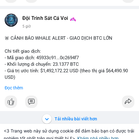
quá trước biến động ngắn hạn.
cùng với các quy định môi trường nghiêm ngặt, là những yếu tố
chính thúc đẩy sự phát triển của thị trường.
#39.45BTC
#vilanh
#tichluydaihan
#btcmempool
Đội Trinh Sát Cá Voi
#2.54TrieuUSD
5 giờ
🚨 CẢNH BÁO WHALE ALERT - GIAO DỊCH BTC LỚN
Chi tiết giao dịch:
- Mã giao dịch: 45933c91...0c2694f7
- Khối lượng di chuyển: 23.1377 BTC
- Giá trị ước tính: $1,492,172.22 USD (theo thị giá $64,490.90
USD)
- Thời gian: 20:19:53 2026-08-06 UTC
Đọc thêm
Nhận định phân tích hành vi của Cá voi dựa trên giao dịch này:
Khối lượng 23.14 BTC tương đương gần 1.5 triệu USD được di
chuyển trong một giao dịch duy nhất. Đây là mức chuyển tiền
đáng chú ý nhưng chưa đến mức gây chấn động thị trường.
Tải nhiều bài viết hơn
Hành vi này có thể là cá voi đang tái phân bổ tài sản giữa các
ví nóng, hoặc bước đầu chuẩn bị thanh khoản để thực hiện
<3 Trang web này sử dụng cookie để đảm bảo bạn có được trải
lệnh mua/bán lớn. Với tỷ giá hiện tại, nếu dòng tiền này đổ vào
nghiệm tốt nhất trên mọi thiết bị ℇ>
Khám phá nhiều hơn