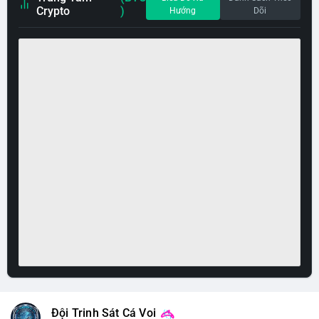
Crypto
)
Hướng
Dõi
Đội Trinh Sát Cá Voi