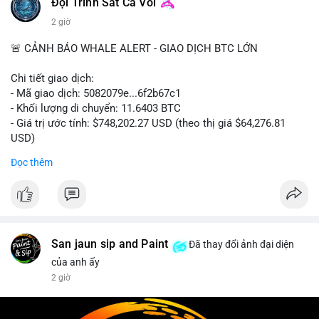
loạt tăng nhẹ. Hoạt động cá voi diễn ra sôi động với giao dịch
Đội Trinh Sát Cá Voi
154.8 BTC trị giá gần 10 triệu USD được phát hiện.
2 giờ
💡 NHẬN ĐỊNH & KHUYẾN NGHỊ
• Thị trường đang trong giai đoạn tích lũy và thận trọng với tâm
- DeFi & Công nghệ: RWA chiếm 32% khối lượng giao dịch trên
🚨 CẢNH BÁO WHALE ALERT - GIAO DỊCH BTC LỚN
lý sợ hãi chiếm ưu thế. Nhà đầu tư nên chú ý đến các vùng hỗ
Hyperliquid trong Q2, đóng góp 6,6% doanh thu (11,1 triệu
trợ quan trọng của Bitcoin khi giá đang dao động quanh mức
USD). Tether mở rộng token hóa bất động sản sang Saudi
Chi tiết giao dịch:
65K. Cần theo dõi sát sao các tin tức về chính sách tại Mỹ và
Arabia, trong khi JPYC huy động thành công 38 triệu USD vòng
- Mã giao dịch: 5082079e...6f2b67c1
các biến động pháp lý liên quan đến các nhân vật lớn trong
Series B.
- Khối lượng di chuyển: 11.6403 BTC
ngành để có quyết định phù hợp.
- Giá trị ước tính: $748,202.27 USD (theo thị giá $64,276.81
- Quy định & Tổ chức: Các PAC crypto chi 1,5 triệu USD cho
USD)
📊 Nguồn: Radar Tâm Lý Thị Trường
bầu cử Mỹ, BitGo công bố IPO định giá 2,1 tỷ USD. Thượng viện
- Thời gian: 23:19:48 2026-08-06 UTC
Đọc thêm
Mỹ xem xét dự luật CLARITY, còn Tòa án Nga chính thức công
nhận crypto là tài sản pháp lý. ETF Bitcoin nhận dòng tiền lớn
Nhận định phân tích: Khối lượng 11.64 BTC tương đương gần
sau vụ hack Coldcard.
750 nghìn USD là mức chuyển động đáng chú ý nhưng chưa
phải siêu khủng. Hành vi này có thể là cá voi tái phân bổ danh
Nhà đầu tư nên thận trọng khi chỉ số sợ hãi chạm đáy, ưu tiên
mục sang ví lạnh để tích trữ dài hạn, hoặc đang chuẩn bị thanh
quản trị rủi ro và quan sát dòng tiền cá voi trong 24-48 giờ tới
khoản cho một lệnh lớn trên sàn. Nếu giao dịch này hướng đến
San jaun sip and Paint
Đã thay đổi ảnh đại diện
trước khi hành động.
ví sàn tập trung, áp lực bán ngắn hạn có thể xuất hiện, gây biến
của anh ấy
động nhẹ tâm lý thị trường.
2 giờ
Xem chi tiết các bài viết đầy đủ tại dòng thời gian của Vlike.vn!
Lời khuyên: Nhà đầu tư nhỏ lẻ nên theo dõi xác nhận tiếp theo
#whalealertbtc
#avaxshort
#bitgoipo
#rwahyperliquid
của giao dịch này và dòng tiền vào/ra sàn trong 24 giờ tới.