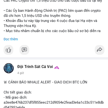
Các PAC Crypto chi 1,5 triệu USD cho các cuộc bầu cử tại Mỹ
• Các Ủy ban Hành động Chính trị (PAC) liên quan đến crypto
đã chi hơn 1,5 triệu USD cho truyền thông.
• Khoản đầu tư này tập trung vào 4 cuộc đua tại Hạ viện và
Thượng viện Hoa Kỳ.
• Mục tiêu nhằm chuẩn bị cho các cuộc bầu cử sơ bộ diễn ra
vào ngày 18 tháng 8.
Đọc thêm
#cryptonews
#politics
#usa
#binancesquare
$btc $eth
#vlikevn
#titanbot
Đội Trinh Sát Cá Voi
4 giờ
📰 Nguồn: Cointelegraph
🚨 CẢNH BÁO WHALE ALERT - GIAO DỊCH BTC LỚN
Chi tiết giao dịch:
- Mã giao dịch:
a3ee8e476b237df5f855eec212d9054e2fead3e6a1c33c511e8db
d547951e6da