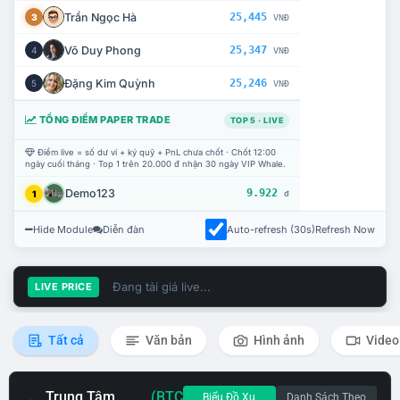
Trần Ngọc Hà
25,445
3
VNĐ
Võ Duy Phong
25,347
4
VNĐ
Đặng Kim Quỳnh
25,246
5
VNĐ
TỔNG ĐIỂM PAPER TRADE
TOP 5 · LIVE
Điểm live = số dư ví + ký quỹ + PnL chưa chốt · Chốt 12:00
ngày cuối tháng · Top 1 trên 20.000 đ nhận 30 ngày VIP Whale.
Demo123
9.922
1
đ
Hide Module
Diễn đàn
Auto-refresh (30s)
Refresh Now
Đang tải giá live...
LIVE PRICE
Tất cả
Văn bản
Hình ảnh
Video
Trung Tâm
(BTC
Biểu Đồ Xu
Danh Sách Theo