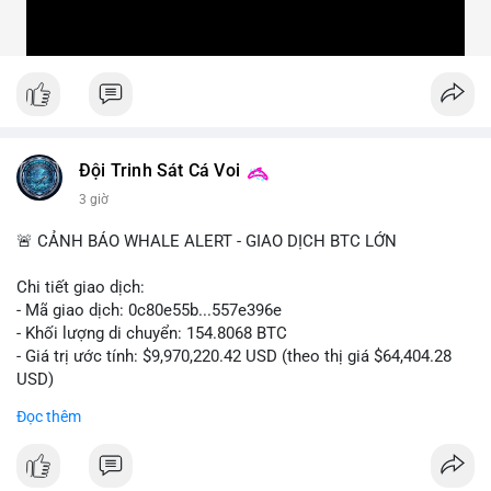
Đội Trinh Sát Cá Voi
3 giờ
🚨 CẢNH BÁO WHALE ALERT - GIAO DỊCH BTC LỚN
Chi tiết giao dịch:
- Mã giao dịch: 0c80e55b...557e396e
- Khối lượng di chuyển: 154.8068 BTC
- Giá trị ước tính: $9,970,220.42 USD (theo thị giá $64,404.28
USD)
- Thời gian: 22:19:54 2026-08-06 UTC
Đọc thêm
Một khối lượng 154.8 BTC trị giá gần 10 triệu USD vừa được
xác nhận di chuyển trong mempool. Với quy mô này, khả năng