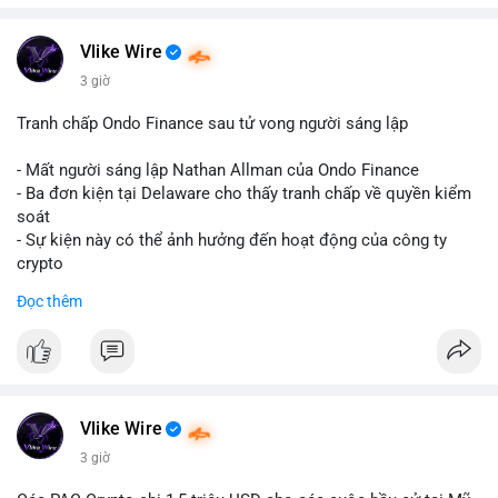
cao đây là hành vi chuyển nội bộ giữa các ví do cá nhân hoặc
tổ chức kiểm soát, không phải lệnh bán khống trên sàn. Động
thái thường thấy ở nhóm cá voi tích lũy: gom coin từ nhiều ví
Vlike Wire
nhỏ lẻ về một ví lạnh tập trung, hoặc tách nhỏ tài sản để phân
3 giờ
tán rủi ro. Nếu dòng tiền hướng lên sàn giao dịch, áp lực bán
ngắn hạn sẽ gia tăng; ngược lại, nếu chảy về ví lạnh, tín hiệu
Tranh chấp Ondo Finance sau tử vong người sáng lập
nắm giữ dài hạn chiếm ưu thế. Tâm lý thị trường hiện khá nhạy
cảm với biến động lớn, nên dòng chảy này cần được theo dõi
- Mất người sáng lập Nathan Allman của Ondo Finance
sát trong 24-48 giờ tới.
- Ba đơn kiện tại Delaware cho thấy tranh chấp về quyền kiểm
soát
Nhà đầu tư nhỏ lẻ nên thận trọng, tránh fomo theo tin tức.
- Sự kiện này có thể ảnh hưởng đến hoạt động của công ty
Quan sát thêm xác nhận từ khối tiếp theo và dòng tiền vào/ra
crypto
sàn trước khi hành động.
Đọc thêm
#binancesquare
#cryptonews
#ondofinance
#154dot8btc
#vilanh
#tichluydaihan
#mempoolbtc
$btc $eth
#vlikevn
#titanbot
Vlike Wire
📰 Nguồn: CoinDesk
3 giờ