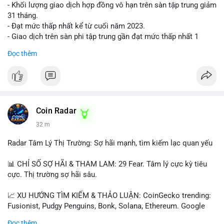
- Khối lượng giao dịch hợp đồng vô hạn trên sàn tập trung giảm
31 tháng.
- Đạt mức thấp nhất kể từ cuối năm 2023.
- Giao dịch trên sàn phi tập trung gần đạt mức thấp nhất 1
năm.
Đọc thêm
#binancesquare
#cryptonews
#cex
#futures
$btc $eth
#vlikevn
#titanbot
Coin Radar
32 m
📰 Nguồn: Cointelegraph
Radar Tâm Lý Thị Trường: Sợ hãi mạnh, tìm kiếm lạc quan yếu
📊 CHỈ SỐ SỢ HÃI & THAM LAM: 29 Fear. Tâm lý cực kỳ tiêu
cực. Thị trường sợ hãi sâu.
📈 XU HƯỚNG TÌM KIẾM & THẢO LUẬN: CoinGecko trending:
Fusionist, Pudgy Penguins, Bonk, Solana, Ethereum. Google
Trends Việt Nam: vietnam vs cambodia, cà phê, thành lộc, hồ
Đọc thêm