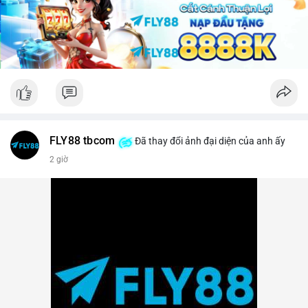
lời ngắn hạn sẽ gia tăng.
Lời khuyên: Nhà đầu tư nhỏ lẻ nên theo dõi sát các khối xác
nhận tiếp theo của TxID này. Nếu BTC được chuyển tiếp lên
sàn trong vòng 24 giờ, hãy thận trọng với nhịp điều chỉnh.
Ngược lại, nếu giao dịch kết thúc ở ví lạnh, đây là tín hiệu củng
cố cho xu hướng tăng trung hạn.
#29btc
#vilanh
#tichluydaihan
#btcmempool
#giaodichlon
FLY88 tbcom
Đã thay đổi ảnh đại diện của anh ấy
2 giờ