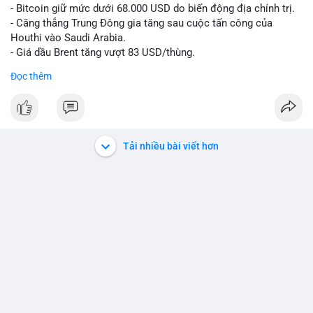
- Bitcoin giữ mức dưới 68.000 USD do biến động địa chính trị.
- Căng thẳng Trung Đông gia tăng sau cuộc tấn công của
Houthi vào Saudi Arabia.
- Giá dầu Brent tăng vượt 83 USD/thùng.
Đọc thêm
#bitcoin
#btc
#cryptonews
#marketupdate
#middleeast
$btc
#vlikevn
#titanbot
Tải nhiều bài viết hơn
📰 Nguồn: CoinDesk