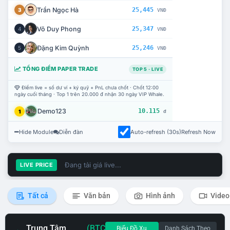
Trần Ngọc Hà
25,445
3
VNĐ
Võ Duy Phong
25,347
4
VNĐ
Đặng Kim Quỳnh
25,246
5
VNĐ
TỔNG ĐIỂM PAPER TRADE
TOP 5 · LIVE
Điểm live = số dư ví + ký quỹ + PnL chưa chốt · Chốt 12:00
ngày cuối tháng · Top 1 trên 20.000 đ nhận 30 ngày VIP Whale.
Demo123
10.115
1
đ
Hide Module
Diễn đàn
Auto-refresh (30s)
Refresh Now
Đang tải giá live...
LIVE PRICE
Tất cả
Văn bản
Hình ảnh
Video
Trung Tâm
(BTC
Biểu Đồ Xu
Danh Sách Theo