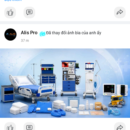
tiêu, vũ khí hạt nhân, đội tuyển Brasil, cúp U20 Châu Á.
LunarCrush trending: Ethereum, Solana, Taylor Swift, Tesla,
UFC 310, Premier League, Champions League, NCAA Football,
Dogecoin, LeBron James, Andreessen Horowitz, NFL,
Polkadot, Real Madrid, Beyoncé, Microsoft, UFC 311, Chainlink,
MrBeast, Google. Binance Square: nhiều post về lệnh long, lợi
Alis Pro
Đã thay đổi ảnh bìa của anh ấy
nhuận, $HFT/$SKYAI, $RIVER, $WLD, $ALLO, Top trader 30
37 m
ngày, POV Binancian, bình nước Binance, sân khấu, chia sẻ trải
nghiệm.
💬 DÒNG CHẢY TIN TỨC & TRUYỀN THÔNG: Telegram
CoinTelegraph: Saylor nói Bitcoin không cần rõ ràng, Mỹ cần
rõ ràng; CEX futures volume giảm xuống $4 tỷ trong tháng 7,
thấp nhất từ tháng 12/2023; Prophet Market ra mắt thị trường
dự đoán human vs AI; Trump nói crypto làเรื่อง lớn, người dùng
Bitcoin giảm áp lực cho đồng đô la; Thượng viện Mỹ đẩy lại bỏ
Clarity Act đến tháng 9. Telegram Binance: hỗ trợ trả os cổ tức
AAPL, IBM qua bStocks; MMT Trading Tournament lên tới 2
triệu voucher; Power Protocol Trading Competition; mở rộng
campagna airdrop USD1 đến 07/08/2026; hoàn thành tích hợp
MMT trên BNB Smart Chain. Tin tức gần đây: sau tang lễ
Clarity Act, thế giới crypto vẫn quay vòng; biến động Bitcoin