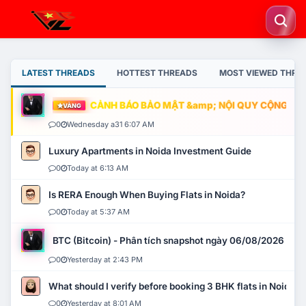
LATEST THREADS
HOTTEST THREADS
MOST VIEWED THRE
CẢNH BÁO BẢO MẬT &amp; NỘI QUY CỘNG ĐỒNG
VÀNG
0
Wednesday a31 6:07 AM
Luxury Apartments in Noida Investment Guide
0
Today at 6:13 AM
Is RERA Enough When Buying Flats in Noida?
0
Today at 5:37 AM
BTC (Bitcoin) - Phân tích snapshot ngày 06/08/2026
0
Yesterday at 2:43 PM
What should I verify before booking 3 BHK flats in Noida?
0
Yesterday at 8:01 AM