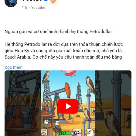
Xem chi tiết các bài viết đầy đủ tại dòng thời gian của Vlike.vn!
1 h
·
Youtube
#clarityact
#bitcoinfutures
#whalealert
#wintermutesec
#fearandgreedindex
Nguồn gốc và cơ chế hình thành hệ thống Petrodollar
Hệ thống Petrodollar ra đời dựa trên thỏa thuận chiến lược
giữa Hoa Kỳ và các quốc gia xuất khẩu dầu mỏ, chủ yếu là
Saudi Arabia. Cơ chế này yêu cầu thanh toán dầu mỏ bằng
đồng USD, tạo ra nhu cầu khổng lồ và duy trì vị thế độc tôn của
Đọc thêm
đồng tiền này trong thương mại quốc tế. Sự thống trị của
Petrodollar đóng vai trò then chốt trong việc củng cố sức
mạnh tài chính Mỹ và ảnh hưởng trực tiếp đến dòng vốn toàn
cầu.
🎥 Xem video trực tiếp tại:
Nguồn: Cú Thông Thái