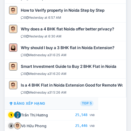
How to Verify property in Noida Step by Step
0
Yesterday at 6:57 AM
Why does a 4 BHK flat Noida offer better privacy?
0
Yesterday at 6:30 AM
Why should I buy a 3 BHK flat in Noida Extension?
0
Wednesday a31 6:25 AM
Smart Investment Guide to Buy 2 BHK Flat in Noida
0
Wednesday a31 6:20 AM
Is a 4 BHK Flat in Noida Extension Good for Remote Work?
0
Wednesday a31 5:26 AM
BẢNG XẾP HẠNG
TOP 5
Trần Thị Hương
25,548
1
VNĐ
Võ Hữu Phong
25,446
2
VNĐ