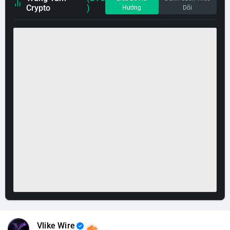
Crypto
)
Hướng
Dõi
Vlike Wire