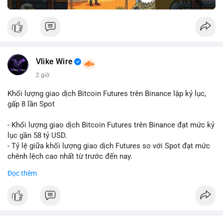
Vlike Wire
2 giờ
Khối lượng giao dịch Bitcoin Futures trên Binance lập kỷ lục,
gấp 8 lần Spot
- Khối lượng giao dịch Bitcoin Futures trên Binance đạt mức kỷ
lục gần 58 tỷ USD.
- Tỷ lệ giữa khối lượng giao dịch Futures so với Spot đạt mức
chênh lệch cao nhất từ trước đến nay.
- Khối lượng giao dịch Futures hiện cao gấp 8 lần so với giao
Đọc thêm
dịch Spot.
#binance
#btc
#cryptonews
#bitcoin
#futures
$btc