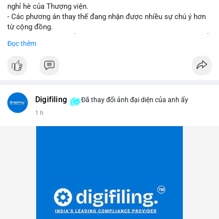
nghỉ hè của Thượng viện.
- Các phương án thay thế đang nhận được nhiều sự chú ý hơn
từ cộng đồng.
- Thị trường crypto vẫn tiếp tục vận động bất chấp sự chậm trễ
Đọc thêm
về pháp lý.
#binancesquare
#cryptonews
#regulation
#uspolitics
$btc $eth
Digifiling
Đã thay đổi ảnh đại diện của anh ấy
#vlikevn
#titanbot
1 h
📰 Nguồn: CoinDesk