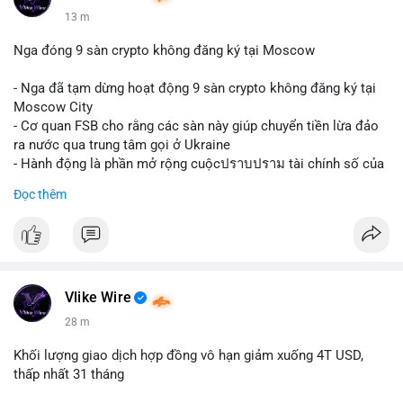
13 m
Nga đóng 9 sàn crypto không đăng ký tại Moscow
- Nga đã tạm dừng hoạt động 9 sàn crypto không đăng ký tại
Moscow City
- Cơ quan FSB cho rằng các sàn này giúp chuyển tiền lừa đảo
ra nước qua trung tâm gọi ở Ukraine
- Hành động là phần mở rộng cuộcปราบปราม tài chính số của
Nga
Đọc thêm
$btc $eth
#vlikevn
#titanbot
📰 Nguồn: Cointelegraph
Vlike Wire
28 m
Khối lượng giao dịch hợp đồng vô hạn giảm xuống 4T USD,
thấp nhất 31 tháng