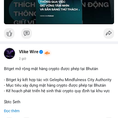
🎥 Xem video trực tiếp tại:
Nguồn: VIETSUCCESS
Vlike Wire
2 giờ
Bitget mở rộng mặt hàng crypto được phép tại Bhután
- Bitget ký kết hợp tác với Gelephu Mindfulness City Authority
- Mục tiêu xây dựng mặt hàng crypto được phép tại Bhután
- Kế hoạch phát triển hệ sinh thái crypto quy định tại khu vực
$btc $eth
Đọc thêm
#vlikevn
#titanbot