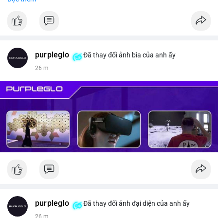
#vlikevn
#titanbot
📰 Nguồn: CoinDesk
purpleglo
Đã thay đổi ảnh bìa của anh ấy
26 m
purpleglo
Đã thay đổi ảnh đại diện của anh ấy
26 m