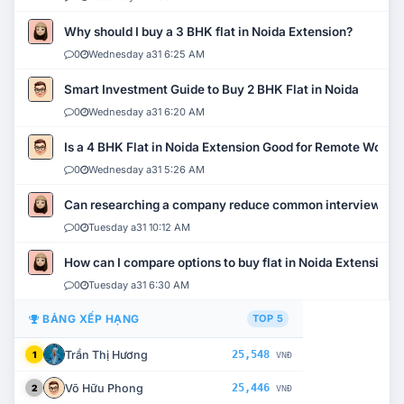
Why should I buy a 3 BHK flat in Noida Extension?
0
Wednesday a31 6:25 AM
Smart Investment Guide to Buy 2 BHK Flat in Noida
0
Wednesday a31 6:20 AM
Is a 4 BHK Flat in Noida Extension Good for Remote Work?
0
Wednesday a31 5:26 AM
Can researching a company reduce common interview mi
0
Tuesday a31 10:12 AM
How can I compare options to buy flat in Noida Extension?
0
Tuesday a31 6:30 AM
BẢNG XẾP HẠNG
TOP 5
Trần Thị Hương
25,548
1
VNĐ
Võ Hữu Phong
25,446
2
VNĐ