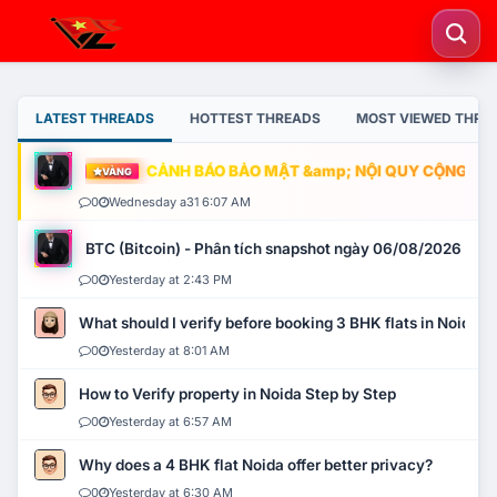
LATEST THREADS
HOTTEST THREADS
MOST VIEWED THRE
CẢNH BÁO BẢO MẬT &amp; NỘI QUY CỘNG ĐỒNG
VÀNG
0
Wednesday a31 6:07 AM
BTC (Bitcoin) - Phân tích snapshot ngày 06/08/2026
0
Yesterday at 2:43 PM
What should I verify before booking 3 BHK flats in Noida?
0
Yesterday at 8:01 AM
How to Verify property in Noida Step by Step
0
Yesterday at 6:57 AM
Why does a 4 BHK flat Noida offer better privacy?
0
Yesterday at 6:30 AM