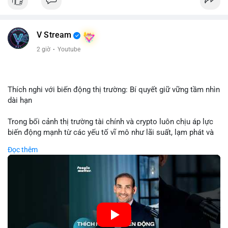
USD được thực hiện trong khung giờ sáng sớm, cho thấy dấu
hiệu của một tổ chức hoặc cá nhân sở hữu lượng tài sản lớn.
Quy mô chuyển động này nằm ở mức trung bình - lớn, không
V Stream
đủ tạo áp lực bán trực tiếp lên thị trường nhưng phản ánh tâm
lý thận trọng của cá voi. Nếu dòng tiền này hướng về ví sàn
2 giờ
·
Youtube
giao dịch, khả năng cao là động thái chuẩn bị thanh khoản
hoặc chốt lời một phần; ngược lại, nếu chuyển sang ví lạnh, đó
là tín hiệu tích lũy dài hạn, củng cố niềm tin vào xu hướng tăng
của BTC.
Thích nghi với biến động thị trường: Bí quyết giữ vững tầm nhìn
dài hạn
Lời khuyên: Nhà đầu tư nhỏ lẻ nên theo dõi thêm 2-3 giao dịch
tương tự trong 24 giờ tới để xác nhận xu hướng. Không nên
Trong bối cảnh thị trường tài chính và crypto luôn chịu áp lực
hành động vội vàng dựa trên một giao dịch đơn lẻ, hãy ưu tiên
biến động mạnh từ các yếu tố vĩ mô như lãi suất, lạm phát và
quản trị rủi ro và giữ kỷ luật với kế hoạch đầu tư đã đề ra.
chính sách tiền tệ, việc duy trì tầm nhìn chiến lược trở thành
Đọc thêm
chìa khóa để đầu tư viên vượt qua giai đoạn không chắc chắn.
#8dot3271btc
#giaodichlon
#vilanh
#tamlycavoi
Thay vì phản ứng cảm xúc với những dao động ngắn hạn, các
#mempoolbtc
nhà đầu tư thành công thường tập trung vào nguyên tắc cơ
bản, phân배 tài sản hợp lý và kiên持 theo kế hoạch đã định.
Điều này không chỉ giúp giảm rủi ro mà còn tạo điều kiện để
tận dụng cơ hội khi thị trường phục hồi.