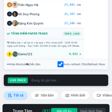
Trần Ngọc Hà
25,445
3
VNĐ
Võ Duy Phong
25,347
4
VNĐ
Đặng Kim Quỳnh
25,246
5
VNĐ
TỔNG ĐIỂM PAPER TRADE
TOP 5 · LIVE
Điểm live = số dư ví + ký quỹ + PnL chưa chốt · Chốt 12:00
ngày cuối tháng · Top 1 trên 20.000 đ nhận 30 ngày VIP Whale.
Demo123
9.922
1
đ
Hide Module
Diễn đàn
Auto-refresh (30s)
Refresh Now
Đang tải giá live...
LIVE PRICE
Tất cả
Văn bản
Hình ảnh
Video
Trung Tâm
(BTC
Biểu Đồ Xu
Danh Sách Theo