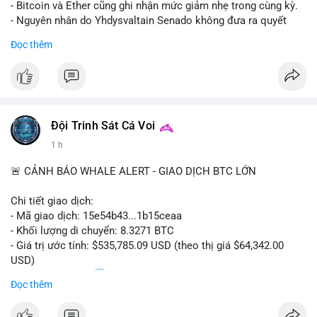
- Bitcoin và Ether cũng ghi nhận mức giảm nhẹ trong cùng kỳ.
- Nguyên nhân do Yhdysvaltain Senado không đưa ra quyết
định về luật Clarity Act (luật cấu trúc thị trường) trước khi nghỉ
Đọc thêm
hè, đẩy việc thảo luận sang tháng 9.
- Việc trì hoãn pháp lý làm tăng sự không chắc chắn quanh
XRP và Ripple, ảnh hưởng đến tâm lý nhà đầu tư.
#binancesquare
#cryptonews
#xrp
#btc
#eth
#clarityact
#ripple
Đội Trinh Sát Cá Voi
1 h
$xrp $btc $eth
🚨 CẢNH BÁO WHALE ALERT - GIAO DỊCH BTC LỚN
#vlikevn
#titanbot
Chi tiết giao dịch:
📰 Nguồn: CoinDesk
- Mã giao dịch: 15e54b43...1b15ceaa
- Khối lượng di chuyển: 8.3271 BTC
- Giá trị ước tính: $535,785.09 USD (theo thị giá $64,342.00
USD)
- Thời gian: 04:20
0 2026-08-07 UTC
Đọc thêm
Nhận định phân tích: Giao dịch 8.3271 BTC trị giá hơn nửa triệu