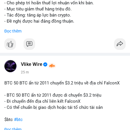
tái cơ cấu danh mục trước phiên giao dịch Âu-Mỹ. Tâm lý thị
- Cho phép trì hoãn thuế lợi nhuận vốn khi bán.
trường có thể dao động nhẹ khi nhà đầu tư nhỏ lẻ theo dõi
- Mục tiêu giảm thuế hàng triệu đô.
động thái này.
- Tác động: tăng áp lực bán crypto.
- Đề nghị được hai đảng đồng thuận.
Lời khuyên cho nhà đầu tư nhỏ lẻ: Theo dõi xác nhận giao dịch
#clarity
#trump
#crypto
#tax
#bloomberg
Đọc thêm
và điểm đến của số BTC này trong 2-4 giờ tới. Nếu dòng tiền
vào sàn, cân nhắc giảm đòn bẩy hoặc chốt lời một phần để
$btc $eth
phòng thủ. Nếu vào ví lạnh, có thể duy trì chiến lược nắm giữ
hiện tại mà không cần hoảng loạn.
#vlikevn
#titanbot
#160btc
#vilanh
#thanhkhoansan
#aplucban
#btcmempool
📰 Nguồn: Cointelegraph
Vlike Wire
25 m
BTC 50 BTC ẩn từ 2011 chuyển $3.2 triệu về địa chỉ FalconX
- BTC 50 BTC ẩn từ 2011 được di chuyển $3.2 triệu
- Đi chuyển đến địa chỉ liên kết FalconX
- Có thể chuẩn bị giao dịch hoặc tái tổ chức tài sản
$btc
#btc
Đọc thêm