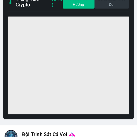
Crypto
)
Hướng
Dõi
Đội Trinh Sát Cá Voi