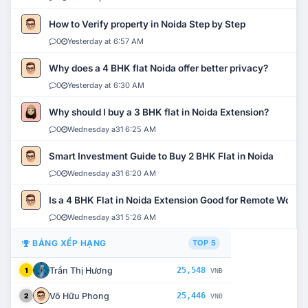
How to Verify property in Noida Step by Step
0
Yesterday at 6:57 AM
Why does a 4 BHK flat Noida offer better privacy?
0
Yesterday at 6:30 AM
Why should I buy a 3 BHK flat in Noida Extension?
0
Wednesday a31 6:25 AM
Smart Investment Guide to Buy 2 BHK Flat in Noida
0
Wednesday a31 6:20 AM
Is a 4 BHK Flat in Noida Extension Good for Remote Work?
0
Wednesday a31 5:26 AM
BẢNG XẾP HẠNG
TOP 5
Trần Thị Hương
25,548
1
VNĐ
Võ Hữu Phong
25,446
2
VNĐ