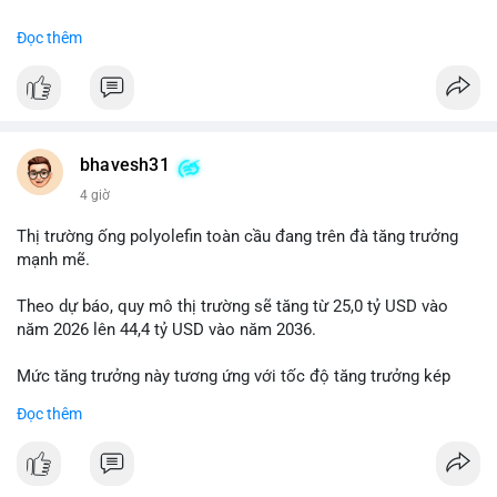
#binancesquare
#cryptonews
#usdc
#okx
#xlayer
Đọc thêm
$usdc
#vlikevn
#titanbot
📰 Nguồn: Cointelegraph
bhavesh31
4 giờ
Thị trường ống polyolefin toàn cầu đang trên đà tăng trưởng
mạnh mẽ.
Theo dự báo, quy mô thị trường sẽ tăng từ 25,0 tỷ USD vào
năm 2026 lên 44,4 tỷ USD vào năm 2036.
Mức tăng trưởng này tương ứng với tốc độ tăng trưởng kép
hàng năm (CAGR) đạt 5,9% trong giai đoạn dự báo.
Đọc thêm
Đây là tín hiệu tích cực cho các nhà sản xuất, nhà phân phối và
nhà đầu tư trong ngành vật liệu xây dựng và hạ tầng.