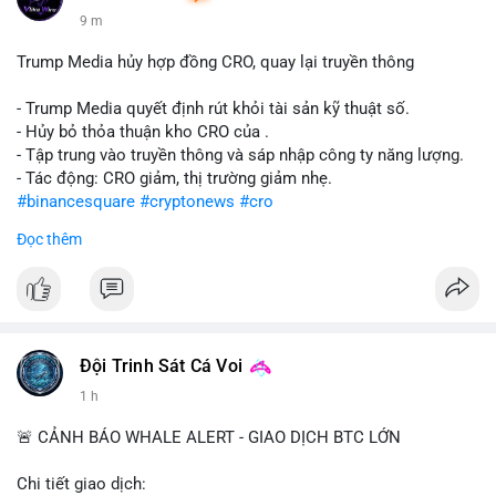
9 m
Trump Media hủy hợp đồng CRO, quay lại truyền thông
- Trump Media quyết định rút khỏi tài sản kỹ thuật số.
- Hủy bỏ thỏa thuận kho CRO của .
- Tập trung vào truyền thông và sáp nhập công ty năng lượng.
- Tác động: CRO giảm, thị trường giảm nhẹ.
#binancesquare
#cryptonews
#cro
Đọc thêm
$cro
#vlikevn
#titanbot
📰 Nguồn: CoinDesk
Đội Trinh Sát Cá Voi
1 h
🚨 CẢNH BÁO WHALE ALERT - GIAO DỊCH BTC LỚN
Chi tiết giao dịch: