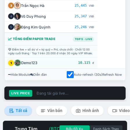
Trần Ngọc Hà
25,445
3
VNĐ
Võ Duy Phong
25,347
4
VNĐ
Đặng Kim Quỳnh
25,246
5
VNĐ
TỔNG ĐIỂM PAPER TRADE
TOP 5 · LIVE
Điểm live = số dư ví + ký quỹ + PnL chưa chốt · Chốt 12:00
ngày cuối tháng · Top 1 trên 20.000 đ nhận 30 ngày VIP Whale.
Demo123
10.115
1
đ
Hide Module
Diễn đàn
Auto-refresh (30s)
Refresh Now
Đang tải giá live...
LIVE PRICE
Tất cả
Văn bản
Hình ảnh
Video
Trung Tâm
(BTC
Biểu Đồ Xu
Danh Sách Theo