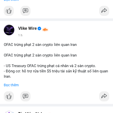
hàng năm (CAGR) ấn tượng lên tới 20,2%.
#99dot6btc
#capvoichuyentien
#vilanhtichluy
#aplucban
#btcmempool65k
Điều gì đang thúc đẩy sự tăng trưởng vượt bậc này? Hãy cùng
theo dõi các phân tích chuyên sâu về xu hướng công nghệ và
nhu cầu thị trường trong thời gian tới.
Vlike Wire
1 h
OFAC trừng phạt 2 sàn crypto liên quan Iran
OFAC trừng phạt 2 sàn crypto liên quan Iran
- US Treasury OFAC trừng phạt cá nhân và 2 sàn crypto.
- Động cơ: hỗ trợ rửa tiền $5 triệu tài sản kỹ thuật số liên quan
Iran.
- Các sàn bị cấm hoạt động, tài khoản bị khóa.
Đọc thêm
- Tác động: rủi ro cho thị trường crypto, tăng áp lực pháp lý.
#binancesquare
#cryptonews
#ofac
#ussanctions
#iran
$btc $eth