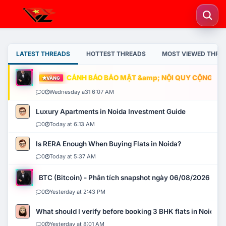
LATEST THREADS
HOTTEST THREADS
MOST VIEWED THRE
CẢNH BÁO BẢO MẬT &amp; NỘI QUY CỘNG ĐỒNG
VÀNG
0
Wednesday a31 6:07 AM
Luxury Apartments in Noida Investment Guide
0
Today at 6:13 AM
Is RERA Enough When Buying Flats in Noida?
0
Today at 5:37 AM
BTC (Bitcoin) - Phân tích snapshot ngày 06/08/2026
0
Yesterday at 2:43 PM
What should I verify before booking 3 BHK flats in Noida?
0
Yesterday at 8:01 AM