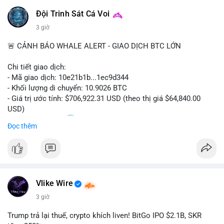
Đội Trinh Sát Cá Voi
3 giờ
🚨 CẢNH BÁO WHALE ALERT - GIAO DỊCH BTC LỚN
Chi tiết giao dịch:
- Mã giao dịch: 10e21b1b...1ec9d344
- Khối lượng di chuyển: 10.9026 BTC
- Giá trị ước tính: $706,922.31 USD (theo thị giá $64,840.00
USD)
- Thời gian: 18:20
0 2026-08-07 UTC
Đọc thêm
Nhận định phân tích:
Giao dịch 10.9 BTC trị giá hơn 706 nghìn USD được thực hiện
trong khung giờ thanh khoản mỏng (giờ châu Á) cho thấy chủ
ví có chủ đích rõ ràng, không phải lệnh gấp. Quy mô này
Vlike Wire
thường nằm giữa hai kịch bản: chuyển lên sàn để chuẩn bị bán
khi giá chạm vùng kháng cự, hoặc gom vào ví lạnh tích lũy dài
3 giờ
hạn. Với khối lượng không quá lớn để gây sốc thanh khoản
nhưng đủ tạo biến động tâm lý ngắn hạn, động thái này có thể
Trump trả lại thuế, crypto khích liven! BitGo IPO $2.1B, SKR