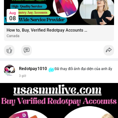
#shortnear
#near1
.59
#bearishnear
#selllimit
#vlikenear
Aug
08
How to, Buy, Verified Redotpay Accounts Like a Pro
Canada
Redotpay1010
Đã thay đổi ảnh đại diện của anh ấy
3 giờ