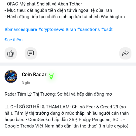
- OFAC Mỹ phạt Shelbit và Aban Tether
- Mục tiêu: cắt nguồn tiền điện tử và ngoại tệ của Iran
- Hành động tiếp tục chiến dịch áp lực tài chính Washington
#binancesquare
#cryptonews
#iran
#sanctions
#usdt
Đọc thêm
$usdt
#vlikevn
#titanbot
📰 Nguồn: CoinDesk
Coin Radar
3 giờ
Radar Tâm Lý Thị Trường: Sợ hãi và hấp dẫn đồng mơ
📊 CHỈ SỐ SỢ HÃI & THAM LAM: Chỉ số Fear & Greed 29 (sợ
hãi). Tâm lý thị trường đang ở mức thấp, nhiều người cẩn thận
hoặc bán. • CoinGecko hấp dẫn XRP, Pudgy Penguins, SOL. •
Google Trends Việt Nam hấp dẫn 'tin the thao' (tin tức crypto).