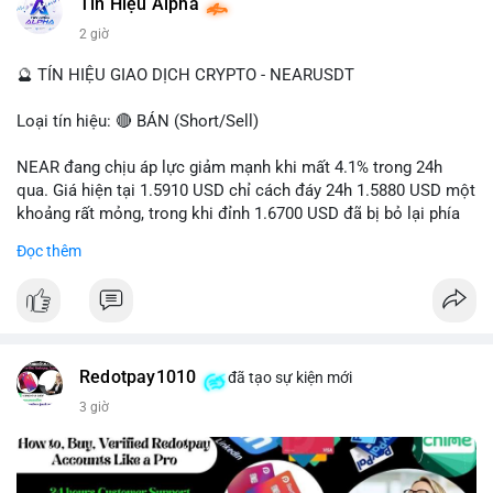
Tín Hiệu Alpha
#vlikevn
#titanbot
2 giờ
📰 Nguồn: Cointelegraph
🔮 TÍN HIỆU GIAO DỊCH CRYPTO - NEARUSDT
Loại tín hiệu: 🔴 BÁN (Short/Sell)
NEAR đang chịu áp lực giảm mạnh khi mất 4.1% trong 24h
qua. Giá hiện tại 1.5910 USD chỉ cách đáy 24h 1.5880 USD một
khoảng rất mỏng, trong khi đỉnh 1.6700 USD đã bị bỏ lại phía
sau. Biên độ dao động ngày đạt 4.9%, cho thấy phe bán đang
Đọc thêm
kiểm soát hoàn toàn. Khối lượng giao dịch 10.29 triệu NEAR
không đủ lớn để tạo lực đỡ, xác nhận xu hướng đi xuống đang
tiếp diễn.
Khuyến nghị giao dịch:
- Vùng Entry: 1.5910 - 1.5980
Redotpay1010
đã tạo sự kiện mới
- Mục tiêu chốt lời (Take Profit - TP): TP1: 1.5700, TP2: 1.5500
3 giờ
- Cắt lỗ (Stop Loss - SL): 1.6100
Quản trị vốn chặt chẽ, chỉ vào lệnh với rủi ro tối đa 1-2% tài
khoản cho mỗi vị thế.