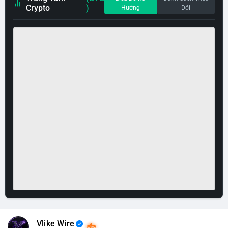
Crypto
)
Hướng
Dõi
Vlike Wire