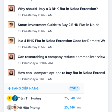
Why should I buy a 3 BHK flat in Noida Extension?
0
Yesterday at 6:25 AM
Smart Investment Guide to Buy 2 BHK Flat in Noida
0
Yesterday at 6:20 AM
Is a 4 BHK Flat in Noida Extension Good for Remote Work?
0
Yesterday at 5:26 AM
Can researching a company reduce common interview mi
0
Tuesday a31 10:12 AM
How can I compare options to buy flat in Noida Extension?
0
Tuesday a31 6:30 AM
BẢNG XẾP HẠNG
TOP 5
Trần Thị Hương
25,548
1
VNĐ
Võ Hữu Phong
25,446
2
VNĐ