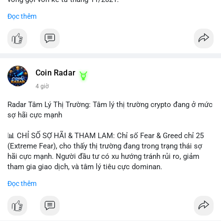
Đọc thêm
Lời khuyên ngắn gọn cho nhà đầu tư nhỏ lẻ:
#jpyc
#cryptonews
#web3
#japan
#blockchain
Nhà đầu tư nên theo dõi sát dòng tiền tiếp theo từ địa chỉ này.
Tránh hành động theo cảm xúc; hãy chờ xác nhận hướng đi của
$btc $eth
dòng tiền trước khi đưa ra quyết định vào lệnh, đồng thời đặt
lệnh dừng lỗ chặt chẽ để quản trị rủi ro trong bối cảnh thanh
#vlikevn
#titanbot
khoản mỏng.
Coin Radar
📰 Nguồn: CoinDesk
4 giờ
#25dot8btc
#dichuyen1_66trieuusd
#khangcu64556
#whalebtc
#theodoidongtien
Radar Tâm Lý Thị Trường: Tâm lý thị trường crypto đang ở mức
sợ hãi cực mạnh
📊 CHỈ SỐ SỢ HÃI & THAM LAM: Chỉ số Fear & Greed chỉ 25
(Extreme Fear), cho thấy thị trường đang trong trạng thái sợ
hãi cực mạnh. Người đầu tư có xu hướng tránh rủi ro, giảm
tham gia giao dịch, và tâm lý tiêu cực dominan.
Đọc thêm
📈 XU HƯỚNG TÌM KIẾM & THẢO LUẬN: Coin được tìm kiếm
nhiều nhất trên CoinGecko là Cash Cat (CASHCAT), Bitcoin
(BTC), Sui (SUI), Pudgy Penguins (PENGU). Trên Google Trends
Việt Nam, từ khóa như 'con riêng', 'phạm nhật minh anh' và 'tô