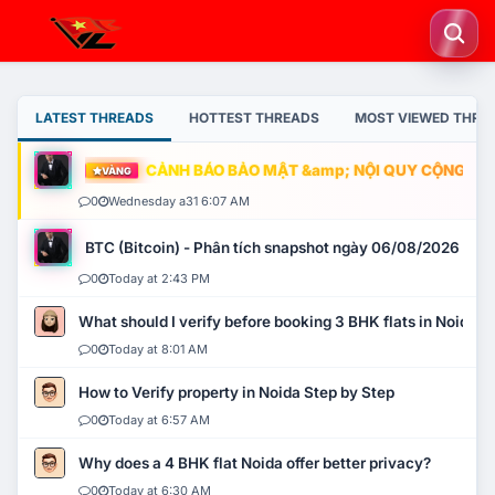
LATEST THREADS
HOTTEST THREADS
MOST VIEWED THRE
CẢNH BÁO BẢO MẬT &amp; NỘI QUY CỘNG ĐỒNG
VÀNG
0
Wednesday a31 6:07 AM
BTC (Bitcoin) - Phân tích snapshot ngày 06/08/2026
0
Today at 2:43 PM
What should I verify before booking 3 BHK flats in Noida?
0
Today at 8:01 AM
How to Verify property in Noida Step by Step
0
Today at 6:57 AM
Why does a 4 BHK flat Noida offer better privacy?
0
Today at 6:30 AM