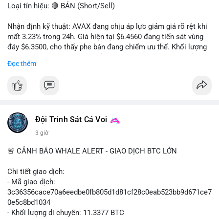
Loại tín hiệu: 🔴 BÁN (Short/Sell)
Nhận định kỹ thuật: AVAX đang chịu áp lực giảm giá rõ rệt khi
mất 3.23% trong 24h. Giá hiện tại $6.4560 đang tiến sát vùng
đáy $6.3500, cho thấy phe bán đang chiếm ưu thế. Khối lượng
giao dịch 2.14 triệu AVAX phản ánh dòng tiền thoát ra khỏi thị
Đọc thêm
trường. Biên độ dao động trong ngày khá rộng (5.6%), tạo điều
kiện cho các lệnh short ngắn hạn.
Khuyến nghị giao dịch cụ thể:
- Vùng Entry: $6.4500 - $6.4800
- Mục tiêu chốt lời (Take Profit - TP): TP1: $6.3500, TP2:
Đội Trinh Sát Cá Voi
$6.2800
3 giờ
- Cắt lỗ (Stop Loss - SL): $6.5800
🚨 CẢNH BÁO WHALE ALERT - GIAO DỊCH BTC LỚN
Lời khuyên quản trị vốn: Khối lượng lệnh khuyến nghị tối đa 2-
3% tổng vốn, đặt SL cứng ngay sau khi vào lệnh để bảo vệ tài
Chi tiết giao dịch:
khoản trước biến động bất thường.
- Mã giao dịch:
3c36356cace70a6eedbe0fb805d1d81cf28c0eab523bb9d671ce7
#shortavax
#avax6450
#bearishavax
#vungbiendong24h
0e5c8bd1034
- Khối lượng di chuyển: 11.3377 BTC