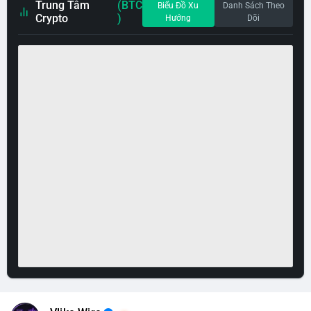
Trung Tâm
(BTC
Biểu Đồ Xu
Danh Sách Theo
Crypto
)
Hướng
Dõi