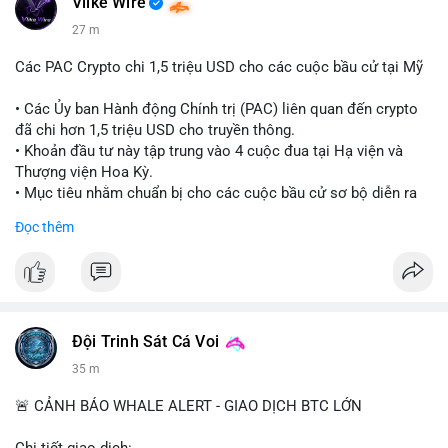
Vlike Wire
27 m
Các PAC Crypto chi 1,5 triệu USD cho các cuộc bầu cử tại Mỹ
• Các Ủy ban Hành động Chính trị (PAC) liên quan đến crypto
đã chi hơn 1,5 triệu USD cho truyền thông.
• Khoản đầu tư này tập trung vào 4 cuộc đua tại Hạ viện và
Thượng viện Hoa Kỳ.
• Mục tiêu nhằm chuẩn bị cho các cuộc bầu cử sơ bộ diễn ra
vào ngày 18 tháng 8.
Đọc thêm
#cryptonews
#politics
#usa
#binancesquare
$btc $eth
#vlikevn
#titanbot
Đội Trinh Sát Cá Voi
35 m
📰 Nguồn: Cointelegraph
🚨 CẢNH BÁO WHALE ALERT - GIAO DỊCH BTC LỚN