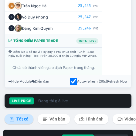
Trần Ngọc Hà
25,445
3
VNĐ
Võ Duy Phong
25,347
4
VNĐ
Đặng Kim Quỳnh
25,246
5
VNĐ
TỔNG ĐIỂM PAPER TRADE
TOP 5 · LIVE
Điểm live = số dư ví + ký quỹ + PnL chưa chốt · Chốt 12:00
ngày cuối tháng · Top 1 trên 20.000 đ nhận 30 ngày VIP Whale.
Chưa có thành viên giao dịch Paper trong tháng.
Hide Module
Diễn đàn
Auto-refresh (30s)
Refresh Now
Đang tải giá live...
LIVE PRICE
Tất cả
Văn bản
Hình ảnh
Video