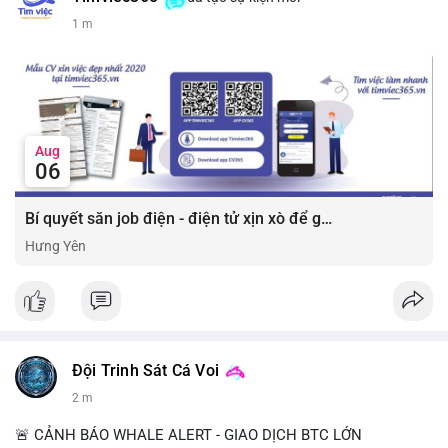
1 m
Aug
06
Bí quyết săn job điện - điện tử xịn xò để gia tăng thu nhập ⚡
Hưng Yên
Đội Trinh Sát Cá Voi
2 m
🚨 CẢNH BÁO WHALE ALERT - GIAO DỊCH BTC LỚN