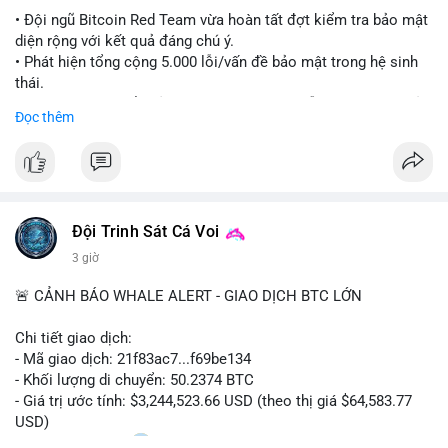
#ethereuml2
• Đội ngũ Bitcoin Red Team vừa hoàn tất đợt kiểm tra bảo mật
diện rộng với kết quả đáng chú ý.
• Phát hiện tổng cộng 5.000 lỗi/vấn đề bảo mật trong hệ sinh
thái.
• Các nhà phát triển cảnh báo về tình trạng hỗn loạn và các rủi
Đọc thêm
ro bảo mật đang bủa vây người dùng trong giai đoạn này.
#bitcoin
#cryptosecurity
#blockchain
#binancesquare
#btc
$btc
Đội Trinh Sát Cá Voi
#vlikevn
#titanbot
3 giờ
📰 Nguồn: Cointelegraph
🚨 CẢNH BÁO WHALE ALERT - GIAO DỊCH BTC LỚN
Chi tiết giao dịch:
- Mã giao dịch: 21f83ac7...f69be134
- Khối lượng di chuyển: 50.2374 BTC
- Giá trị ước tính: $3,244,523.66 USD (theo thị giá $64,583.77
USD)
- Thời gian: 01:20
1 2026-08-06 UTC