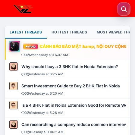
LATEST THREADS
HOTTEST THREADS
MOST VIEWED THRE
CẢNH BÁO BẢO MẬT &amp; NỘI QUY CỘNG ĐỒNG
VÀNG
0
Wednesday a31 6:07 AM
Why should I buy a 3 BHK flat in Noida Extension?
0
Yesterday at 6:25 AM
Smart Investment Guide to Buy 2 BHK Flat in Noida
0
Yesterday at 6:20 AM
Is a 4 BHK Flat in Noida Extension Good for Remote Work?
0
Yesterday at 5:26 AM
Can researching a company reduce common interview mi
0
Tuesday a31 10:12 AM