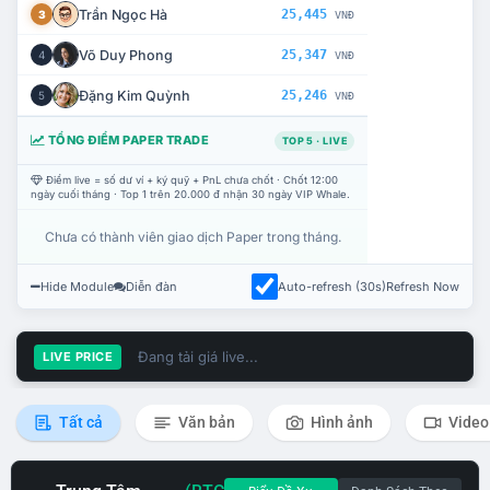
Trần Ngọc Hà
25,445
3
VNĐ
Võ Duy Phong
25,347
4
VNĐ
Đặng Kim Quỳnh
25,246
5
VNĐ
TỔNG ĐIỂM PAPER TRADE
TOP 5 · LIVE
Điểm live = số dư ví + ký quỹ + PnL chưa chốt · Chốt 12:00
ngày cuối tháng · Top 1 trên 20.000 đ nhận 30 ngày VIP Whale.
Chưa có thành viên giao dịch Paper trong tháng.
Hide Module
Diễn đàn
Auto-refresh (30s)
Refresh Now
Đang tải giá live...
LIVE PRICE
Tất cả
Văn bản
Hình ảnh
Video