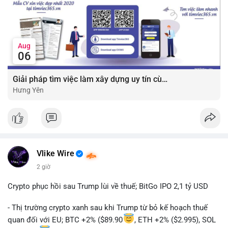
Aug
06
Giải pháp tìm việc làm xây dựng uy tín cùng mức lương thưởng hấp dẫn ?️
Hưng Yên
Vlike Wire
2 giờ
Crypto phục hồi sau Trump lùi về thuế; BitGo IPO 2,1 tỷ USD
- Thị trường crypto xanh sau khi Trump từ bỏ kế hoạch thuế
quan đối với EU; BTC +2% ($89.90
, ETH +2% ($2.995), SOL