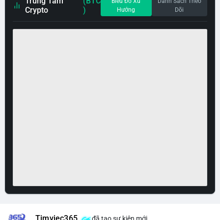
Trung Tâm
(BTC
Biểu Đồ Xu
Danh Sách Theo
Crypto
)
Hướng
Dõi
Timviec365
đã tạo sự kiện mới