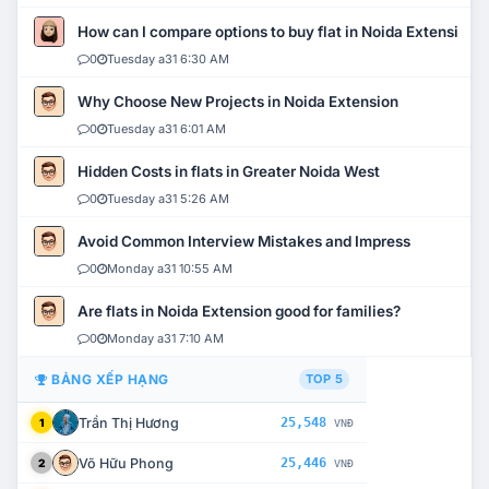
How can I compare options to buy flat in Noida Extension?
0
Tuesday a31 6:30 AM
Why Choose New Projects in Noida Extension
0
Tuesday a31 6:01 AM
Hidden Costs in flats in Greater Noida West
0
Tuesday a31 5:26 AM
Avoid Common Interview Mistakes and Impress
0
Monday a31 10:55 AM
Are flats in Noida Extension good for families?
0
Monday a31 7:10 AM
BẢNG XẾP HẠNG
TOP 5
Trần Thị Hương
25,548
1
VNĐ
Võ Hữu Phong
25,446
2
VNĐ