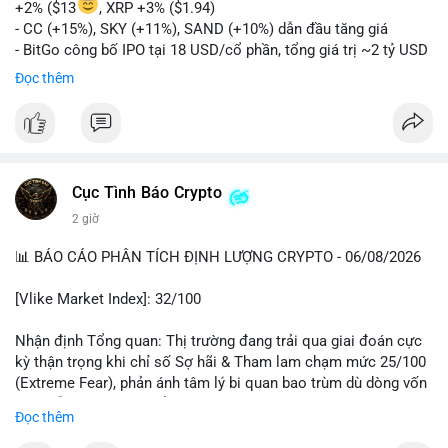
+2% ($13
, XRP +3% ($1.94)
- CC (+15%), SKY (+11%), SAND (+10%) dẫn đầu tăng giá
- BitGo công bố IPO tại 18 USD/cổ phần, tổng giá trị ~2 tỷ USD
- Vitalik Buterin đề xuất DVT staking bản địa để tăng cường
Đọc thêm
bảo mật và phi tập trung Ethereum
- Hong Kong phát hành giấy phép stablecoin mới với yêu cầu
tuân thủ nghiêm ngặt
- Nga xác định crypto là tài sản hợp pháp, tạo tiền lệ pháp lý
- Trump hy vọng ký vào luật cấu trúc thị trường crypto sớm
Cục Tình Báo Crypto
nonostante sự bất đồng trong Quốc hội
- Saga’s EVM blockchain ngừng hoạt động sau cuộc tấn công
2 giờ
7 triệu USD
📊 BÁO CÁO PHÂN TÍCH ĐỊNH LƯỢNG CRYPTO - 06/08/2026
- Steak ’n Shake cho phép nhân viên nhận lương một phần dưới
dạng Bitcoin
[Vlike Market Index]: 32/100
#binancesquare
#cryptonews
#btc
#eth
#sol
#xrp
#bitgo
#vitalikbuterin
#stablecoin
#hongkong
#russia
#trump
#saga
Nhận định Tổng quan: Thị trường đang trải qua giai đoán cực
#steaknshake
kỳ thận trọng khi chỉ số Sợ hãi & Tham lam chạm mức 25/100
(Extreme Fear), phản ánh tâm lý bi quan bao trùm dù dòng vốn
$btc $eth $sol $xrp $cc
#cc
$sky
#sky
$sand
#sand
DeFi vẫn cho thấy sự ổn định tương đối.
Đọc thêm
#vlikevn
#titanbot
Phân tích Dòng tiền DeFi (DefiLlama): Tổng TVL DeFi đạt