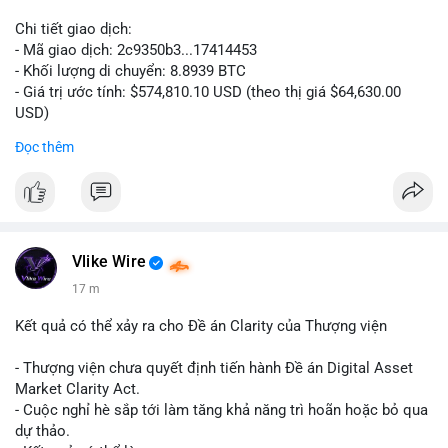
Chi tiết giao dịch:
- Mã giao dịch: 2c9350b3...17414453
- Khối lượng di chuyển: 8.8939 BTC
- Giá trị ước tính: $574,810.10 USD (theo thị giá $64,630.00
USD)
- Thời gian: 04:19:58 2026-08-06 UTC
Đọc thêm
Nhận định phân tích: Khối lượng 8.8939 BTC trị giá hơn nửa
triệu USD được di chuyển trong một giao dịch duy nhất cho
thấy dấu hiệu của một tổ chức hoặc cá nhân sở hữu lượng tài
sản lớn đang tái cơ cấu danh mục. Với mức giá hiện tại, hành
động này nghiêng về khả năng chuyển đến ví lạnh để tích trữ
Vlike Wire
dài hạn hơn là bán tháo, bởi nếu muốn thanh khoản ngay, cá
18 m
voi thường chia nhỏ giao dịch để tránh trượt giá. Tuy nhiên,
một phần nhỏ khối lượng này vẫn có thể được dùng để đặt
Kết quả có thể xảy ra cho Đề án Clarity của Thượng viện
lệnh trên sàn, tạo áp lực tâm lý ngắn hạn lên thị trường.
- Thượng viện chưa quyết định tiến hành Đề án Digital Asset
Lời khuyên: Nhà đầu tư nhỏ lẻ nên theo dõi thêm các giao dịch
Market Clarity Act.
tiếp theo từ cùng một địa chỉ nguồn để xác định rõ xu hướng.
- Cuộc nghỉ hè sắp tới làm tăng khả năng trì hoãn hoặc bỏ qua
Không nên hành động vội vàng dựa trên một giao dịch đơn lẻ,
dự thảo.