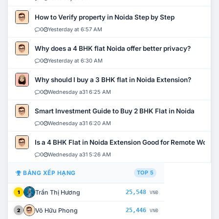
How to Verify property in Noida Step by Step
0
Yesterday at 6:57 AM
Why does a 4 BHK flat Noida offer better privacy?
0
Yesterday at 6:30 AM
Why should I buy a 3 BHK flat in Noida Extension?
0
Wednesday a31 6:25 AM
Smart Investment Guide to Buy 2 BHK Flat in Noida
0
Wednesday a31 6:20 AM
Is a 4 BHK Flat in Noida Extension Good for Remote Work?
0
Wednesday a31 5:26 AM
BẢNG XẾP HẠNG
TOP 5
Trần Thị Hương
25,548
1
VNĐ
Võ Hữu Phong
25,446
2
VNĐ