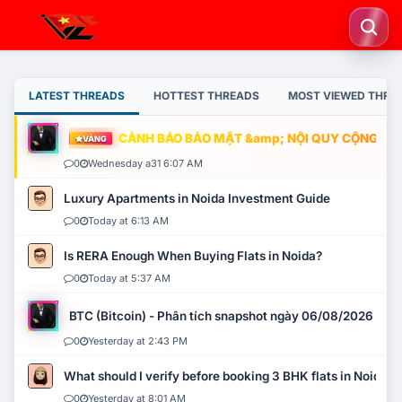
LATEST THREADS
HOTTEST THREADS
MOST VIEWED THRE
CẢNH BÁO BẢO MẬT &amp; NỘI QUY CỘNG ĐỒNG
VÀNG
0
Wednesday a31 6:07 AM
Luxury Apartments in Noida Investment Guide
0
Today at 6:13 AM
Is RERA Enough When Buying Flats in Noida?
0
Today at 5:37 AM
BTC (Bitcoin) - Phân tích snapshot ngày 06/08/2026
0
Yesterday at 2:43 PM
What should I verify before booking 3 BHK flats in Noida?
0
Yesterday at 8:01 AM