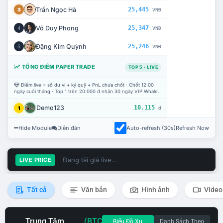
Trần Ngọc Hà
25,445
3
VNĐ
Võ Duy Phong
25,347
4
VNĐ
Đặng Kim Quỳnh
25,246
5
VNĐ
TỔNG ĐIỂM PAPER TRADE
TOP 5 · LIVE
Điểm live = số dư ví + ký quỹ + PnL chưa chốt · Chốt 12:00
ngày cuối tháng · Top 1 trên 20.000 đ nhận 30 ngày VIP Whale.
Demo123
10.115
1
đ
Hide Module
Diễn đàn
Auto-refresh (30s)
Refresh Now
Đang tải giá live...
LIVE PRICE
Tất cả
Văn bản
Hình ảnh
Video
Trung Tâm
(BTC
Biểu Đồ Xu
Danh Sách Theo