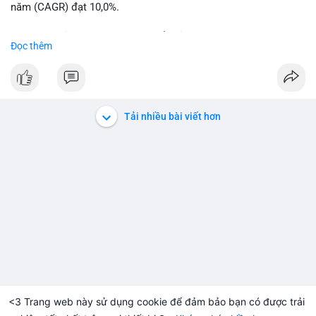
năm (CAGR) đạt 10,0%.
📊 Nguồn: Radar Tâm Lý Thị Trường
Sự tăng trưởng này được thúc đẩy bởi nhu cầu ngày càng cao
Đọc thêm
trong các lĩnh vực ô tô, logistics và thiết bị thông minh.
Doanh nghiệp cần theo dõi xu hướng này để nắm bắt cơ hội
đầu tư và phát triển giải pháp kết nối tiên tiến.
Tải nhiều bài viết hơn
<3 Trang web này sử dụng cookie để đảm bảo bạn có được trải