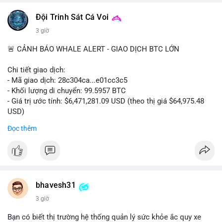
📰 Nguồn: CoinDesk
Đội Trinh Sát Cá Voi
3 giờ
🚨 CẢNH BÁO WHALE ALERT - GIAO DỊCH BTC LỚN
Chi tiết giao dịch:
- Mã giao dịch: 28c304ca...e01cc3c5
- Khối lượng di chuyển: 99.5957 BTC
- Giá trị ước tính: $6,471,281.09 USD (theo thị giá $64,975.48
USD)
- Thời gian: 20:19:36 2026-08-07 UTC
Đọc thêm
Nhận định phân tích: Khối lượng 99.6 BTC chưa xác nhận, trị
giá hơn 6.47 triệu USD, cho thấy dấu hiệu chuyển tiền quy mô
lớn. Với mức giá BTC quanh vùng 65K USD, hành vi này thường
gặp ở hai kịch bản: cá voi nạp lên sàn giao dịch để chuẩn bị
thanh khoản hoặc bán, hoặc chuyển sang ví lạnh nhằm tích lũy
bhavesh31
dài hạn. Việc giao dịch chưa được xác nhận tạo tâm lý thận
3 giờ
trọng, giới đầu tư theo dõi sát dòng tiền này để đánh giá áp lực
cung ngắn hạn. Nếu BTC vào ví nóng sàn, khả năng cao là
Bạn có biết thị trường hệ thống quản lý sức khỏe ắc quy xe