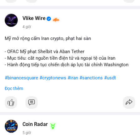
Vlike Wire
4 giờ
Mỹ mở rộng cấm Iran crypto, phạt hai sàn
- OFAC Mỹ phạt Shelbit và Aban Tether
- Mục tiêu: cắt nguồn tiền điện tử và ngoại tệ của Iran
- Hành động tiếp tục chiến dịch áp lực tài chính Washington
#binancesquare
#cryptonews
#iran
#sanctions
#usdt
Đọc thêm
$usdt
#vlikevn
#titanbot
📰 Nguồn: CoinDesk
Coin Radar
5 giờ