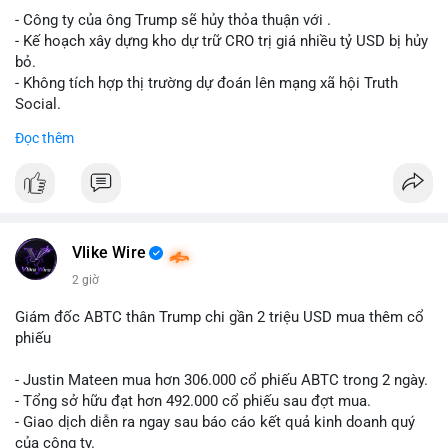
- Công ty của ông Trump sẽ hủy thỏa thuận với .
Lời khuyên cho nhà đầu tư nhỏ lẻ: Theo dõi xác nhận giao dịch
- Kế hoạch xây dựng kho dự trữ CRO trị giá nhiều tỷ USD bị hủy
và dòng tiền tiếp theo từ ví nguồn. Khối lượng này chưa đủ tạo
bỏ.
áp lực bán mạnh, nhưng nếu xuất hiện thêm 2-3 giao dịch
- Không tích hợp thị trường dự đoán lên mạng xã hội Truth
tương tự trong 24 giờ tới, khả năng cao là sóng điều chỉnh
Social.
ngắn hạn. Giữ tỷ trọng danh mục hợp lý, tránh FOMO mua đuổi
Đọc thêm
ở vùng giá hiện tại.
#binancesquare
#cryptonews
#cro
#trump
#truthsocial
#12dot1btc
#786kusd
#dichuyenvinuong
#khangcu64900
$cro
#mempoolbtc
#vlikevn
#titanbot
Vlike Wire
📰 Nguồn: Cointelegraph
2 giờ
Giám đốc ABTC thân Trump chi gần 2 triệu USD mua thêm cổ
phiếu
- Justin Mateen mua hơn 306.000 cổ phiếu ABTC trong 2 ngày.
- Tổng sở hữu đạt hơn 492.000 cổ phiếu sau đợt mua.
- Giao dịch diễn ra ngay sau báo cáo kết quả kinh doanh quý
của công ty.