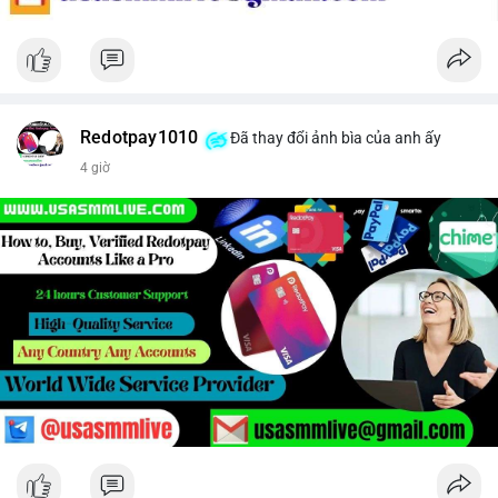
Redotpay1010
Đã thay đổi ảnh bìa của anh ấy
4 giờ