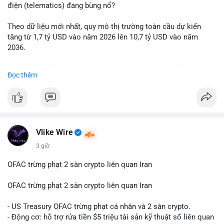
động thái chốt lời; ngược lại, nếu vào ví mới không hoạt động,
điện (telematics) đang bùng nổ?
đó là tín hiệu gom hàng chiến lược.
Theo dữ liệu mới nhất, quy mô thị trường toàn cầu dự kiến
Lời khuyên: Nhà đầu tư nhỏ lẻ nên quan sát thêm 2-4 giờ sau
tăng từ 1,7 tỷ USD vào năm 2026 lên 10,7 tỷ USD vào năm
khi giao dịch được xác nhận, tránh hành động theo cảm xúc.
2036.
Xác minh địa chỉ ví đích trước khi đưa ra quyết định vào lệnh,
ưu tiên quản trị rủi ro trong giai đoạn biến động mạnh.
Mức tăng trưởng này tương ứng với tốc độ tăng trưởng kép
Đọc thêm
hàng năm (CAGR) ấn tượng lên tới 20,2%.
#99dot6btc
#capvoichuyentien
#vilanhtichluy
#aplucban
#btcmempool65k
Điều gì đang thúc đẩy sự tăng trưởng vượt bậc này? Hãy cùng
theo dõi các phân tích chuyên sâu về xu hướng công nghệ và
nhu cầu thị trường trong thời gian tới.
Vlike Wire
3 giờ
OFAC trừng phạt 2 sàn crypto liên quan Iran
OFAC trừng phạt 2 sàn crypto liên quan Iran
- US Treasury OFAC trừng phạt cá nhân và 2 sàn crypto.
- Động cơ: hỗ trợ rửa tiền $5 triệu tài sản kỹ thuật số liên quan