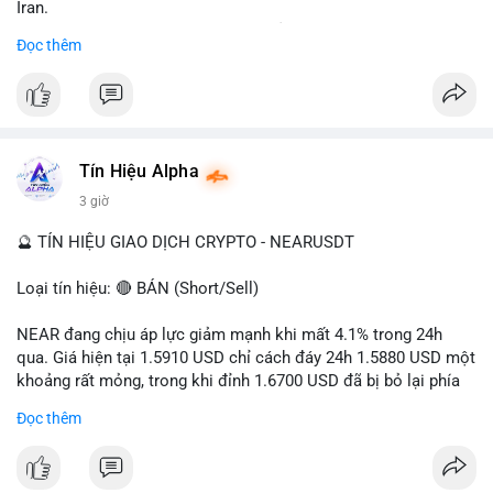
Iran.
- Các sàn bị cấm hoạt động, tài khoản bị khóa.
Đọc thêm
- Tác động: rủi ro cho thị trường crypto, tăng áp lực pháp lý.
#binancesquare
#cryptonews
#ofac
#ussanctions
#iran
$btc $eth
Tín Hiệu Alpha
#vlikevn
#titanbot
3 giờ
📰 Nguồn: Cointelegraph
🔮 TÍN HIỆU GIAO DỊCH CRYPTO - NEARUSDT
Loại tín hiệu: 🔴 BÁN (Short/Sell)
NEAR đang chịu áp lực giảm mạnh khi mất 4.1% trong 24h
qua. Giá hiện tại 1.5910 USD chỉ cách đáy 24h 1.5880 USD một
khoảng rất mỏng, trong khi đỉnh 1.6700 USD đã bị bỏ lại phía
sau. Biên độ dao động ngày đạt 4.9%, cho thấy phe bán đang
Đọc thêm
kiểm soát hoàn toàn. Khối lượng giao dịch 10.29 triệu NEAR
không đủ lớn để tạo lực đỡ, xác nhận xu hướng đi xuống đang
tiếp diễn.