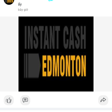
ấy
1 m