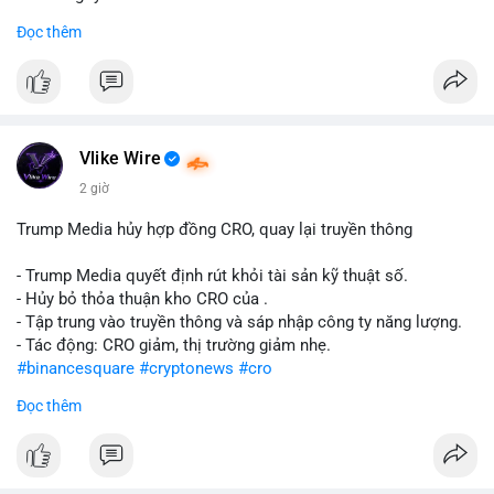
Đọc thêm
#abtc
#cryptonews
#stockmarket
#trump
$btc $eth
#vlikevn
#titanbot
Vlike Wire
📰 Nguồn: CoinDesk
2 giờ
Trump Media hủy hợp đồng CRO, quay lại truyền thông
- Trump Media quyết định rút khỏi tài sản kỹ thuật số.
- Hủy bỏ thỏa thuận kho CRO của .
- Tập trung vào truyền thông và sáp nhập công ty năng lượng.
- Tác động: CRO giảm, thị trường giảm nhẹ.
#binancesquare
#cryptonews
#cro
Đọc thêm
$cro
#vlikevn
#titanbot