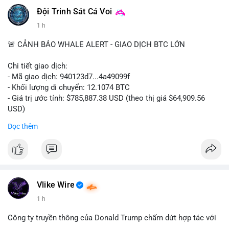
Đội Trinh Sát Cá Voi
1 h
🚨 CẢNH BÁO WHALE ALERT - GIAO DỊCH BTC LỚN
Chi tiết giao dịch:
- Mã giao dịch: 940123d7...4a49099f
- Khối lượng di chuyển: 12.1074 BTC
- Giá trị ước tính: $785,887.38 USD (theo thị giá $64,909.56
USD)
- Thời gian: 22:17:40 2026-08-07 UTC
Đọc thêm
Nhận định phân tích hành vi của Cá voi dựa trên giao dịch này:
Khối lượng 12.1 BTC tương đương gần 786 nghìn USD được di
chuyển trong một giao dịch chưa xác nhận duy nhất. Mức giá
$64,909.56 đang nằm gần vùng kháng cự tâm lý quan trọng.
Động thái này có thể là bước chuẩn bị thanh khoản để bán ra,
Vlike Wire
hoặc tái phân bổ tài sản giữa các ví nóng nhằm tối ưu phí giao
1 h
dịch. Việc di chuyển một phần nhỏ trong tổng nắm giữ cho
thấy cá voi đang thăm dò thanh khoản thị trường trước khi có
Công ty truyền thông của Donald Trump chấm dứt hợp tác với
hành động lớn hơn.