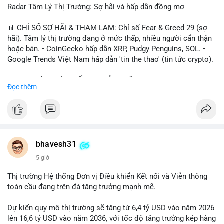
Radar Tâm Lý Thị Trường: Sợ hãi và hấp dẫn đồng mơ
📊 CHỈ SỐ SỢ HÃI & THAM LAM: Chỉ số Fear & Greed 29 (sợ
hãi). Tâm lý thị trường đang ở mức thấp, nhiều người cẩn thận
hoặc bán. • CoinGecko hấp dẫn XRP, Pudgy Penguins, SOL. •
Google Trends Việt Nam hấp dẫn 'tin the thao' (tin tức crypto).
📈 XU HƯỚNG TÌM KIẾM & THẢO LUẬN: • XRP, SOL, PENGU,
Đọc thêm
ONDO, CASHCAT. • Chủ đề 'tô thị ty na' (tỷ giá) và 'giao thông'
(giao thông tài chính). • Bàn tán Binance Square tập trung vào
BTC breakout và lệnh long/short.
💬 DÒNG CHẢY TIN TỨC & TRUYỀN THÔNG: • Trump khẳng
định crypto là 'vấn đề lớn' giúp giảm áp lực USD. • Binance hỗ
bhavesh31
trợ cổ phiếu Apple/IBM. • Bài đăng hấp dẫn về $HFT, $SKYAI,
5 giờ
$BICO. • Tin nhắn cảnh báo về hack North Korea (Bybit).
Thị trường Hệ thống Đơn vị Điều khiển Kết nối và Viễn thông
💡 NHẬN ĐỊNH & KHUYẾN NGHỊ: Tâm lý thị trường đang phân
toàn cầu đang trên đà tăng trưởng mạnh mẽ.
cực. Sợ hãi do chỉ số thấp, nhưng hấp dẫn từ xu hướng meme
coin (PENGU, CASHCAT) và tin cậy từ các dự án lớn (BTC,
Dự kiến quy mô thị trường sẽ tăng từ 6,4 tỷ USD vào năm 2026
SOL). Rủi ro tăng nếu không có thông tin rõ ràng về quy định.
lên 16,6 tỷ USD vào năm 2036, với tốc độ tăng trưởng kép hàng