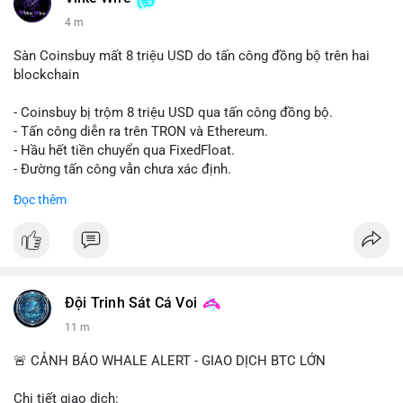
4 m
Sàn Coinsbuy mất 8 triệu USD do tấn công đồng bộ trên hai
blockchain
- Coinsbuy bị trộm 8 triệu USD qua tấn công đồng bộ.
- Tấn công diễn ra trên TRON và Ethereum.
- Hầu hết tiền chuyển qua FixedFloat.
- Đường tấn công vẫn chưa xác định.
Đọc thêm
#binancesquare
#cryptonews
#coinsbuy
#trx
#eth
$trx $eth
#vlikevn
#titanbot
Đội Trinh Sát Cá Voi
📰 Nguồn: CoinDesk
11 m
🚨 CẢNH BÁO WHALE ALERT - GIAO DỊCH BTC LỚN
Chi tiết giao dịch: