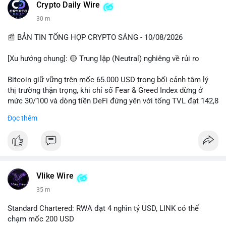
các quỹ phòng hộ sang vị thế Long là tín hiệu tích cực ngầm,
📰 Nguồn: CoinDesk
Crypto Daily Wire
nhưng biến động ngắn hạn vẫn cao.
30 m
• Khuyến nghị: Cẩn trọng với các lệnh Long/Short khi Bitcoin
chưa thoát khỏi vùng giá hiện tại. Theo dõi sát các tin tức về
📰 BẢN TIN TỔNG HỢP CRYPTO SÁNG - 10/08/2026
lạm phát (CPI) và động thái của các quỹ lớn.
[Xu hướng chung]: 🟡 Trung lập (Neutral) nghiêng về rủi ro
📊 Nguồn: Radar Tâm Lý Thị Trường
Bitcoin giữ vững trên mốc 65.000 USD trong bối cảnh tâm lý
thị trường thận trọng, khi chỉ số Fear & Greed Index dừng ở
mức 30/100 và dòng tiền DeFi đứng yên với tổng TVL đạt 142,8
tỷ USD.
Đọc thêm
- Thị trường & Giá cả: BTC giao dịch quanh vùng 65.200 USD,
tăng gần 3% khi Iran-Oman hứa mở lại eo Hormuz, giảm lo ngại
địa chính trị. Hoạt động cá voi diễn ra sôi động với lệnh
chuyển 458 BTC trị giá gần 30 triệu USD cùng nhiều giao dịch
lớn khác. Đáng chú ý, thanh lý Short chiếm tới 81,7% tổng 35,7
Vlike Wire
triệu USD thanh lý trong 24h, cho thấy phe bán đang yếu thế.
35 m
- DeFi & Công nghệ: Standard Chartered dự báo thị trường RWA
Standard Chartered: RWA đạt 4 nghìn tỷ USD, LINK có thể
sẽ bùng nổ lên 4 nghìn tỷ USD, kéo theo giá trị token LINK có
chạm mốc 200 USD