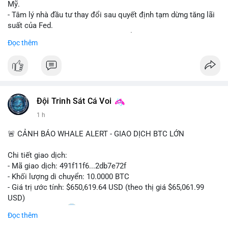
Mỹ.
- Tâm lý nhà đầu tư thay đổi sau quyết định tạm dừng tăng lãi
suất của Fed.
- Cần theo dõi sát sao dữ liệu CPI để dự đoán biến động tiếp
Đọc thêm
theo.
#bitcoin
#btc
#cryptonews
#binancesquare
#cpi
$btc
Đội Trinh Sát Cá Voi
#vlikevn
#titanbot
1 h
📰 Nguồn: Cointelegraph
🚨 CẢNH BÁO WHALE ALERT - GIAO DỊCH BTC LỚN
Chi tiết giao dịch:
- Mã giao dịch: 491f11f6...2db7e72f
- Khối lượng di chuyển: 10.0000 BTC
- Giá trị ước tính: $650,619.64 USD (theo thị giá $65,061.99
USD)
- Thời gian: 11:20
2 2026-08-10 UTC
Đọc thêm