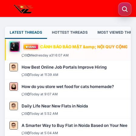
LATEST THREADS
HOTTEST THREADS
MOST VIEWED THRE
CẢNH BÁO BẢO MẬT &amp; NỘI QUY CỘNG ĐỒNG
VÀNG
0
Wednesday a31 6:07 AM
How Best Online Job Portals Improve Hiring
0
Today at 11:39 AM
How do you store wet food for cats homemade?
0
Today at 9:07 AM
Daily Life Near New Flats in Noida
0
Today at 5:52 AM
A Smarter Way to Buy Flat in Noida Based on Your Needs
0
Today at 5:04 AM