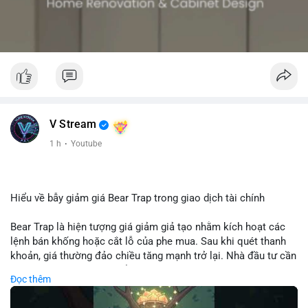
V Stream
1 h
·
Youtube
Hiểu về bẫy giảm giá Bear Trap trong giao dịch tài chính
Bear Trap là hiện tượng giá giảm giả tạo nhằm kích hoạt các
lệnh bán khống hoặc cắt lỗ của phe mua. Sau khi quét thanh
khoản, giá thường đảo chiều tăng mạnh trở lại. Nhà đầu tư cần
nhận diện mô hình này để tránh bị thao túng tâm lý và tối ưu
Đọc thêm
hóa điểm vào lệnh.