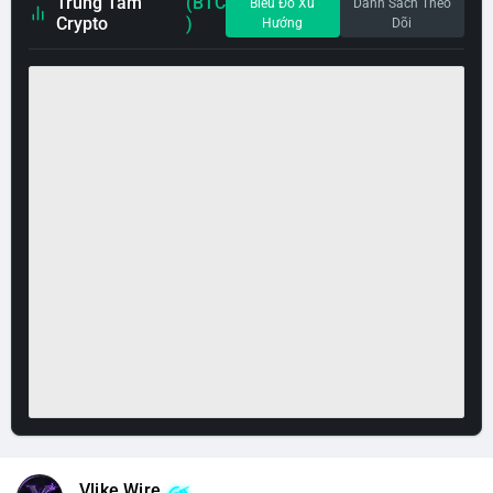
Trung Tâm
(BTC
Biểu Đồ Xu
Danh Sách Theo
Crypto
)
Hướng
Dõi
Vlike Wire