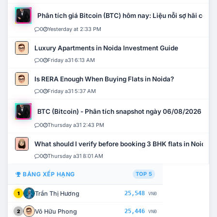
Phân tích giá Bitcoin (BTC) hôm nay: Liệu nỗi sợ hãi có mở 
0
Yesterday at 2:33 PM
Luxury Apartments in Noida Investment Guide
0
Friday a31 6:13 AM
Is RERA Enough When Buying Flats in Noida?
0
Friday a31 5:37 AM
BTC (Bitcoin) - Phân tích snapshot ngày 06/08/2026
0
Thursday a31 2:43 PM
What should I verify before booking 3 BHK flats in Noida?
0
Thursday a31 8:01 AM
BẢNG XẾP HẠNG
TOP 5
Trần Thị Hương
25,548
1
VNĐ
Võ Hữu Phong
25,446
2
VNĐ