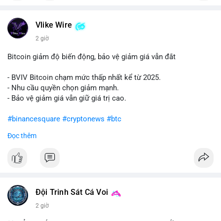
#vlikevn
#titanbot
Vlike Wire
📰 Nguồn: Cointelegraph
2 giờ
Bitcoin giảm độ biến động, bảo vệ giảm giá vẫn đắt
- BVIV Bitcoin chạm mức thấp nhất kể từ 2025.
- Nhu cầu quyền chọn giảm mạnh.
- Bảo vệ giảm giá vẫn giữ giá trị cao.
#binancesquare
#cryptonews
#btc
Đọc thêm
$btc
#vlikevn
#titanbot
📰 Nguồn: CoinDesk
Đội Trinh Sát Cá Voi
2 giờ