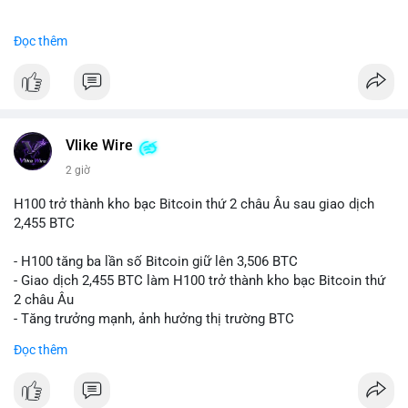
#binancesquare
#cryptonews
#btc
Đọc thêm
$btc
#vlikevn
#titanbot
📰 Nguồn: CoinDesk
Vlike Wire
2 giờ
H100 trở thành kho bạc Bitcoin thứ 2 châu Âu sau giao dịch
2,455 BTC
- H100 tăng ba lần số Bitcoin giữ lên 3,506 BTC
- Giao dịch 2,455 BTC làm H100 trở thành kho bạc Bitcoin thứ
2 châu Âu
- Tăng trưởng mạnh, ảnh hưởng thị trường BTC
Đọc thêm
#binancesquare
#cryptonews
#btc
$btc