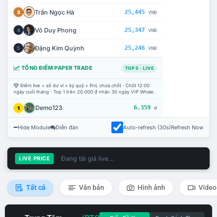
Trần Ngọc Hà
25,445
3
VNĐ
Võ Duy Phong
25,347
4
VNĐ
Đặng Kim Quỳnh
25,246
5
VNĐ
TỔNG ĐIỂM PAPER TRADE
TOP 5 · LIVE
Điểm live = số dư ví + ký quỹ + PnL chưa chốt · Chốt 12:00
ngày cuối tháng · Top 1 trên 20.000 đ nhận 30 ngày VIP Whale.
Demo123
6.359
1
đ
Hide Module
Diễn đàn
Auto-refresh (30s)
Refresh Now
Đang tải giá live...
LIVE PRICE
Tất cả
Văn bản
Hình ảnh
Video