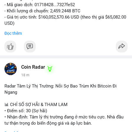
- Mã giao dịch: 01718428...7327fe52
- Khối lượng di chuyển: 2,459.2448 BTC
- Giá trị ước tính: $160,052,570.66 USD (theo thị giá $65,082.00
USD)
- Thời gian: 12:19:48 2026-08-10 UTC
Đọc thêm
Nhận định phân tích:
Khối lượng 2,459 BTC tương đương hơn 160 triệu USD được
chuyển trong một giao dịch duy nhất cho thấy dấu hiệu hoạt
động của tổ chức lớn hoặc quỹ đầu tư. Với mức giá hiện tại,
việc di chuyển số lượng lớn này có thể phục vụ mục đích tái
Coin Radar
phân bổ danh mục sang ví lạnh để nắm giữ dài hạn, hoặc
18 m
chuẩn bị nạp lên sàn giao dịch nhằm hiện thực hóa lợi nhuận.
Động thái này có thể tạo áp lực tâm lý ngắn hạn lên thị trường
Radar Tâm Lý Thị Trường: Nỗi Sợ Bao Trùm Khi Bitcoin Đi
khi nhà đầu tư nhỏ lẻ lo ngại về khả năng bán tháo. Tuy nhiên,
Ngang
nếu dòng tiền chảy vào ví lạnh, đây lại là tín hiệu tích cực cho
xu hướng trung hạn.
📊 CHỈ SỐ SỢ HÃI & THAM LAM
• Điểm số: 30 (Sợ hãi)
Lời khuyên cho nhà đầu tư nhỏ lẻ:
• Nhận định: Tâm lý thị trường đang ở mức tiêu cực. Nhà đầu
Hãy theo dõi sát các giao dịch tiếp theo từ địa chỉ ví nguồn để
tư thận trọng do biến động giá và áp lực bán.
xác định rõ hướng đi của dòng tiền. Tránh hành động theo cảm