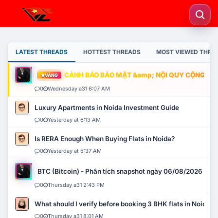
LATEST THREADS
HOTTEST THREADS
MOST VIEWED THRE
CẢNH BÁO BẢO MẬT &amp; NỘI QUY CỘNG ĐỒNG
VÀNG
0
Wednesday a31 6:07 AM
Luxury Apartments in Noida Investment Guide
0
Yesterday at 6:13 AM
Is RERA Enough When Buying Flats in Noida?
0
Yesterday at 5:37 AM
BTC (Bitcoin) - Phân tích snapshot ngày 06/08/2026
0
Thursday a31 2:43 PM
What should I verify before booking 3 BHK flats in Noida?
0
Thursday a31 8:01 AM