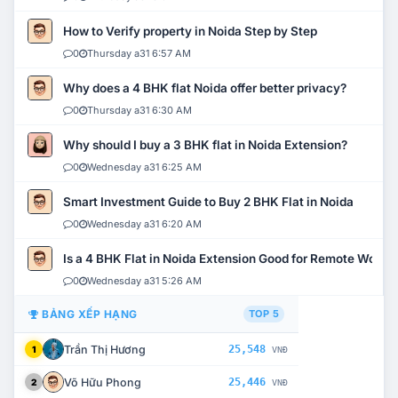
How to Verify property in Noida Step by Step
0
Thursday a31 6:57 AM
Why does a 4 BHK flat Noida offer better privacy?
0
Thursday a31 6:30 AM
Why should I buy a 3 BHK flat in Noida Extension?
0
Wednesday a31 6:25 AM
Smart Investment Guide to Buy 2 BHK Flat in Noida
0
Wednesday a31 6:20 AM
Is a 4 BHK Flat in Noida Extension Good for Remote Work?
0
Wednesday a31 5:26 AM
BẢNG XẾP HẠNG
TOP 5
Trần Thị Hương
25,548
1
VNĐ
Võ Hữu Phong
25,446
2
VNĐ