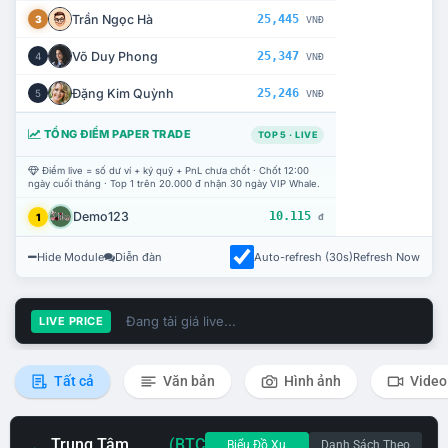
Trần Ngọc Hà
25,445
3
VNĐ
Võ Duy Phong
25,347
4
VNĐ
Đặng Kim Quỳnh
25,246
5
VNĐ
TỔNG ĐIỂM PAPER TRADE
TOP 5 · LIVE
Điểm live = số dư ví + ký quỹ + PnL chưa chốt · Chốt 12:00
ngày cuối tháng · Top 1 trên 20.000 đ nhận 30 ngày VIP Whale.
Demo123
10.115
1
đ
Hide Module
Diễn đàn
Auto-refresh (30s)
Refresh Now
Đang tải giá live...
LIVE PRICE
Tất cả
Văn bản
Hình ảnh
Video
Trung Tâm
(BTC
Biểu Đồ Xu
Danh Sách Theo