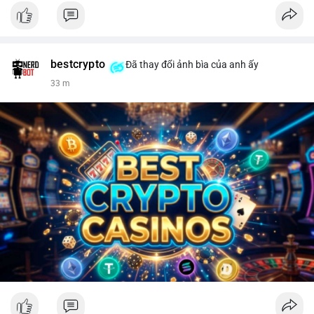
bestcrypto
Đã thay đổi ảnh bìa của anh ấy
33 m