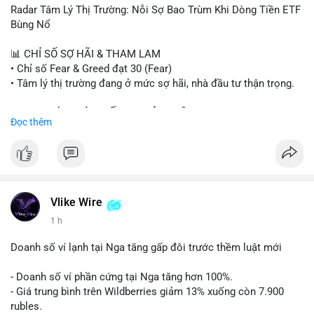
- Steak ’n Shake thưởng BTC cho nhân viên.
Radar Tâm Lý Thị Trường: Nỗi Sợ Bao Trùm Khi Dòng Tiền ETF
#binancesquare
#cryptonews
#btc
#eth
#sol
#xrp
#cc
#sky
Bùng Nổ
#sand
#bitgo
#solana
#stablecoin
#regulation
📊 CHỈ SỐ SỢ HÃI & THAM LAM
$btc $eth $sol $xrp $cc $sky $sand $skr
#skr
• Chỉ số Fear & Greed đạt 30 (Fear)
• Tâm lý thị trường đang ở mức sợ hãi, nhà đầu tư thận trọng.
#vlikevn
#titanbot
📈 XU HƯỚNG TÌM KIẾM & THẢO LUẬN
Đọc thêm
📰 Nguồn: Decrypt
• CoinGecko Trending: PENGU, TUT, ACE, CASHCAT, ANSEM,
STONKBROKER, UNI
• LunarCrush Trending: Ethereum, Solana, Dogecoin, Polkadot,
Chainlink, Taylor Swift, Tesla
• Google Trends Việt Nam: Real Madrid, Giao hữu câu lạc bộ,
Tinh hà say hi
Vlike Wire
1 h
💬 DÒNG CHẢY TIN TỨC & TRUYỀN THÔNG
• Binance Square: Cộng đồng đang tranh luận về lệnh
Doanh số ví lạnh tại Nga tăng gấp đôi trước thềm luật mới
Long/Short, kỳ vọng vào các kèo $ACE, $RAVE và lo ngại tin
xấu từ SpaceX/Musk.
- Doanh số ví phần cứng tại Nga tăng hơn 100%.
• Tin tức quốc tế: US spot Bitcoin ETFs ghi nhận dòng tiền 1 tỷ
- Giá trung bình trên Wildberries giảm 13% xuống còn 7.900
USD; Nansen founder dự báo Bitcoin không dưới 60K; Chi tiêu
rubles.