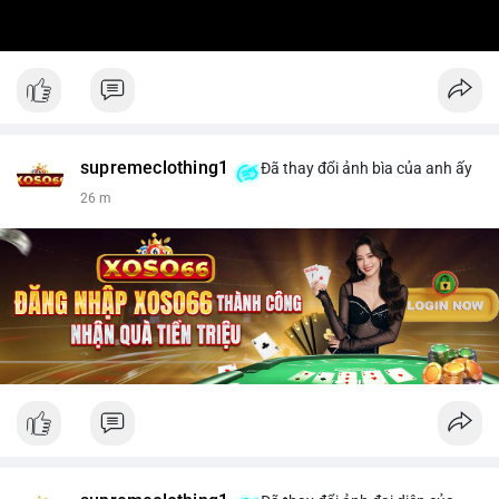
supremeclothing1
Đã thay đổi ảnh bìa của anh ấy
26 m