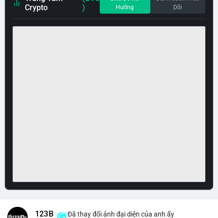
Crypto
)
Hướng
Dõi
123B
Đã thay đổi ảnh đại diện của anh ấy