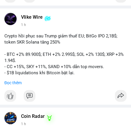
Vlike Wire
1 h
Crypto hồi phục sau Trump giảm thuế EU; BitGo IPO 2,1B$;
token SKR Solana tăng 250%
- BTC +2% 89.900$; ETH +2% 2.995$; SOL +2% 130$; XRP +3%
1.94$.
- CC +15%, SKY +11%, SAND +10% dẫn top movers.
- $1B liquidations khi Bitcoin bật lại.
- Trump hủy thuế EU, tín hiệu giảm áp lực.
Đọc thêm
- Vitalik đề xuất DVT staking cho Ethereum.
- BitGo IPO 18$/cổ phiếu, trị giá ~2B$.
- Senate Ag Committee tiến hành Clarity Act.
- Newrez tính crypto vào điều kiện vay nhà.
- HK cấp giấy phép stablecoin mới.
- Tòa án Nga công nhận crypto là tài sản.
Coin Radar
- Trump hy vọng ký bill cấu trúc thị trường crypto.
1 h
- Saga EVM bị hack 7M$, quỹ trộm chuyển sang Ethereum.