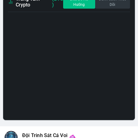
Crypto
)
Hướng
Dõi
Đội Trinh Sát Cá Voi