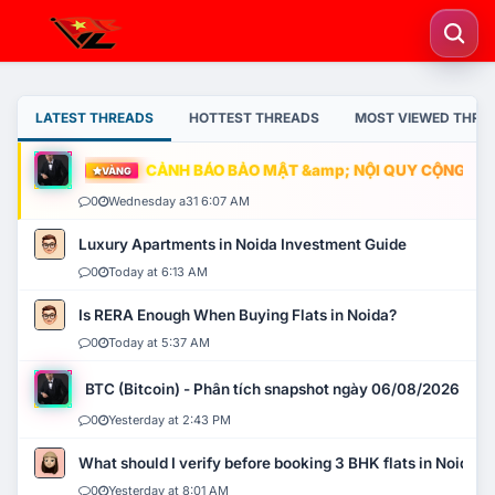
LATEST THREADS
HOTTEST THREADS
MOST VIEWED THRE
CẢNH BÁO BẢO MẬT &amp; NỘI QUY CỘNG ĐỒNG
VÀNG
0
Wednesday a31 6:07 AM
Luxury Apartments in Noida Investment Guide
0
Today at 6:13 AM
Is RERA Enough When Buying Flats in Noida?
0
Today at 5:37 AM
BTC (Bitcoin) - Phân tích snapshot ngày 06/08/2026
0
Yesterday at 2:43 PM
What should I verify before booking 3 BHK flats in Noida?
0
Yesterday at 8:01 AM