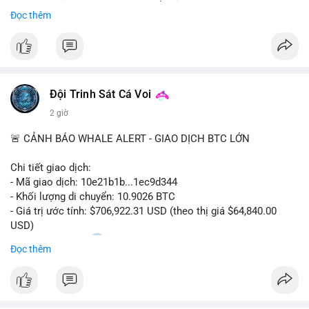
Sự tăng trưởng này được thúc đẩy bởi nhu cầu ngày càng cao
Đọc thêm
trong các lĩnh vực ô tô, logistics và thiết bị thông minh.
Doanh nghiệp cần theo dõi xu hướng này để nắm bắt cơ hội
đầu tư và phát triển giải pháp kết nối tiên tiến.
Đội Trinh Sát Cá Voi
2 giờ
🚨 CẢNH BÁO WHALE ALERT - GIAO DỊCH BTC LỚN
Chi tiết giao dịch:
- Mã giao dịch: 10e21b1b...1ec9d344
- Khối lượng di chuyển: 10.9026 BTC
- Giá trị ước tính: $706,922.31 USD (theo thị giá $64,840.00
USD)
- Thời gian: 18:20
0 2026-08-07 UTC
Đọc thêm
Nhận định phân tích:
Giao dịch 10.9 BTC trị giá hơn 706 nghìn USD được thực hiện
trong khung giờ thanh khoản mỏng (giờ châu Á) cho thấy chủ