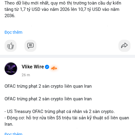
Theo dữ liệu mới nhất, quy mô thị trường toàn cầu dự kiến
Lời khuyên: Nhà đầu tư nhỏ lẻ nên quan sát thêm 2-4 giờ sau
tăng từ 1,7 tỷ USD vào năm 2026 lên 10,7 tỷ USD vào năm
khi giao dịch được xác nhận, tránh hành động theo cảm xúc.
2036.
Xác minh địa chỉ ví đích trước khi đưa ra quyết định vào lệnh,
ưu tiên quản trị rủi ro trong giai đoạn biến động mạnh.
Mức tăng trưởng này tương ứng với tốc độ tăng trưởng kép
Đọc thêm
hàng năm (CAGR) ấn tượng lên tới 20,2%.
#99dot6btc
#capvoichuyentien
#vilanhtichluy
#aplucban
#btcmempool65k
Điều gì đang thúc đẩy sự tăng trưởng vượt bậc này? Hãy cùng
theo dõi các phân tích chuyên sâu về xu hướng công nghệ và
nhu cầu thị trường trong thời gian tới.
Vlike Wire
26 m
OFAC trừng phạt 2 sàn crypto liên quan Iran
OFAC trừng phạt 2 sàn crypto liên quan Iran
- US Treasury OFAC trừng phạt cá nhân và 2 sàn crypto.
- Động cơ: hỗ trợ rửa tiền $5 triệu tài sản kỹ thuật số liên quan
Iran.
- Các sàn bị cấm hoạt động, tài khoản bị khóa.
Đọc thêm