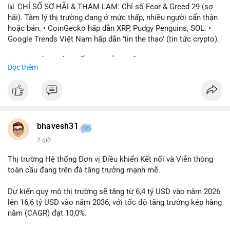
📊 CHỈ SỐ SỢ HÃI & THAM LAM: Chỉ số Fear & Greed 29 (sợ
hãi). Tâm lý thị trường đang ở mức thấp, nhiều người cẩn thận
hoặc bán. • CoinGecko hấp dẫn XRP, Pudgy Penguins, SOL. •
Google Trends Việt Nam hấp dẫn 'tin the thao' (tin tức crypto).
📈 XU HƯỚNG TÌM KIẾM & THẢO LUẬN: • XRP, SOL, PENGU,
Đọc thêm
ONDO, CASHCAT. • Chủ đề 'tô thị ty na' (tỷ giá) và 'giao thông'
(giao thông tài chính). • Bàn tán Binance Square tập trung vào
BTC breakout và lệnh long/short.
💬 DÒNG CHẢY TIN TỨC & TRUYỀN THÔNG: • Trump khẳng
định crypto là 'vấn đề lớn' giúp giảm áp lực USD. • Binance hỗ
bhavesh31
trợ cổ phiếu Apple/IBM. • Bài đăng hấp dẫn về $HFT, $SKYAI,
2 giờ
$BICO. • Tin nhắn cảnh báo về hack North Korea (Bybit).
Thị trường Hệ thống Đơn vị Điều khiển Kết nối và Viễn thông
💡 NHẬN ĐỊNH & KHUYẾN NGHỊ: Tâm lý thị trường đang phân
toàn cầu đang trên đà tăng trưởng mạnh mẽ.
cực. Sợ hãi do chỉ số thấp, nhưng hấp dẫn từ xu hướng meme
coin (PENGU, CASHCAT) và tin cậy từ các dự án lớn (BTC,
Dự kiến quy mô thị trường sẽ tăng từ 6,4 tỷ USD vào năm 2026
SOL). Rủi ro tăng nếu không có thông tin rõ ràng về quy định.
lên 16,6 tỷ USD vào năm 2036, với tốc độ tăng trưởng kép hàng
năm (CAGR) đạt 10,0%.
📊 Nguồn: Radar Tâm Lý Thị Trường