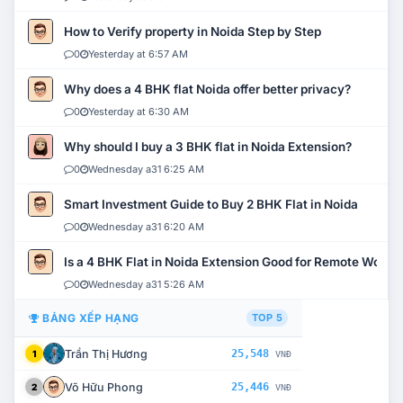
How to Verify property in Noida Step by Step
0
Yesterday at 6:57 AM
Why does a 4 BHK flat Noida offer better privacy?
0
Yesterday at 6:30 AM
Why should I buy a 3 BHK flat in Noida Extension?
0
Wednesday a31 6:25 AM
Smart Investment Guide to Buy 2 BHK Flat in Noida
0
Wednesday a31 6:20 AM
Is a 4 BHK Flat in Noida Extension Good for Remote Work?
0
Wednesday a31 5:26 AM
BẢNG XẾP HẠNG
TOP 5
Trần Thị Hương
25,548
1
VNĐ
Võ Hữu Phong
25,446
2
VNĐ