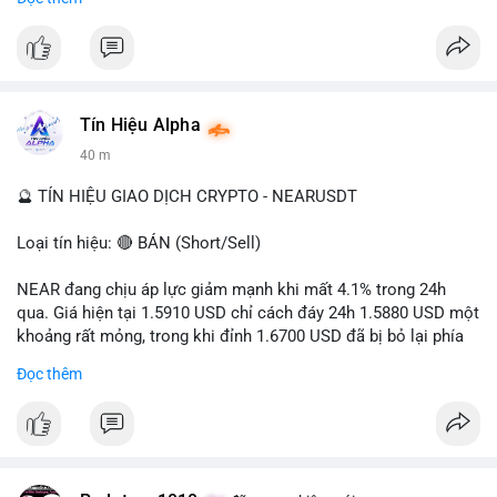
- Tác động: rủi ro cho thị trường crypto, tăng áp lực pháp lý.
#binancesquare
#cryptonews
#ofac
#ussanctions
#iran
$btc $eth
Tín Hiệu Alpha
#vlikevn
#titanbot
40 m
📰 Nguồn: Cointelegraph
🔮 TÍN HIỆU GIAO DỊCH CRYPTO - NEARUSDT
Loại tín hiệu: 🔴 BÁN (Short/Sell)
NEAR đang chịu áp lực giảm mạnh khi mất 4.1% trong 24h
qua. Giá hiện tại 1.5910 USD chỉ cách đáy 24h 1.5880 USD một
khoảng rất mỏng, trong khi đỉnh 1.6700 USD đã bị bỏ lại phía
sau. Biên độ dao động ngày đạt 4.9%, cho thấy phe bán đang
Đọc thêm
kiểm soát hoàn toàn. Khối lượng giao dịch 10.29 triệu NEAR
không đủ lớn để tạo lực đỡ, xác nhận xu hướng đi xuống đang
tiếp diễn.
Khuyến nghị giao dịch: