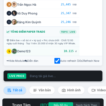
Trần Ngọc Hà
25,445
3
VNĐ
Võ Duy Phong
25,347
4
VNĐ
Đặng Kim Quỳnh
25,246
5
VNĐ
TỔNG ĐIỂM PAPER TRADE
TOP 5 · LIVE
Điểm live = số dư ví + ký quỹ + PnL chưa chốt · Chốt 12:00
ngày cuối tháng · Top 1 trên 20.000 đ nhận 30 ngày VIP Whale.
Demo123
10.115
1
đ
Hide Module
Diễn đàn
Auto-refresh (30s)
Refresh Now
Đang tải giá live...
LIVE PRICE
Tất cả
Văn bản
Hình ảnh
Video
Trung Tâm
(BTC
Biểu Đồ Xu
Danh Sách Theo