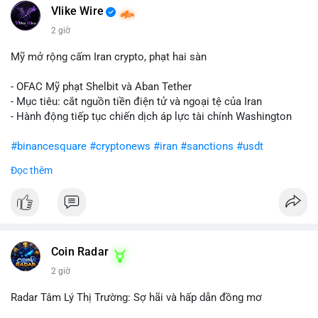
Vlike Wire
2 giờ
Mỹ mở rộng cấm Iran crypto, phạt hai sàn
- OFAC Mỹ phạt Shelbit và Aban Tether
- Mục tiêu: cắt nguồn tiền điện tử và ngoại tệ của Iran
- Hành động tiếp tục chiến dịch áp lực tài chính Washington
#binancesquare
#cryptonews
#iran
#sanctions
#usdt
Đọc thêm
$usdt
#vlikevn
#titanbot
📰 Nguồn: CoinDesk
Coin Radar
2 giờ
Radar Tâm Lý Thị Trường: Sợ hãi và hấp dẫn đồng mơ