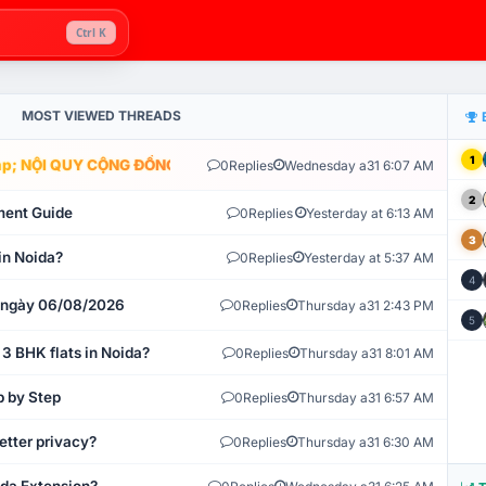
Ctrl K
MOST VIEWED THREADS
1
; NỘI QUY CỘNG ĐỒNG VLIKE.VN: HỆ THỐNG GIÁM SÁT TỰ ĐỘNG V
0
Replies
Wednesday a31 6:07 AM
2
ment Guide
0
Replies
Yesterday at 6:13 AM
3
in Noida?
0
Replies
Yesterday at 5:37 AM
4
t ngày 06/08/2026
0
Replies
Thursday a31 2:43 PM
5
 3 BHK flats in Noida?
0
Replies
Thursday a31 8:01 AM
p by Step
0
Replies
Thursday a31 6:57 AM
etter privacy?
0
Replies
Thursday a31 6:30 AM