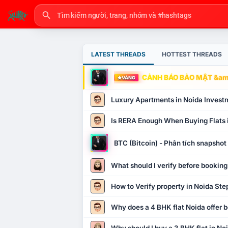
LATEST THREADS
HOTTEST THREADS
CẢNH BÁO BẢO MẬT &amp
VÀNG
Luxury Apartments in Noida Invest
Is RERA Enough When Buying Flats 
BTC (Bitcoin) - Phân tích snapsho
What should I verify before booking
How to Verify property in Noida Ste
Why does a 4 BHK flat Noida offer b