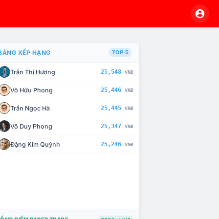
BẢNG XẾP HẠNG
TOP 5
Trần Thị Hương
25,548
VNĐ
À CHẾ TÀI XỬ LÝ VI PHẠM
Võ Hữu Phong
25,446
VNĐ
Trần Ngọc Hà
25,445
VNĐ
Võ Duy Phong
25,347
VNĐ
Đặng Kim Quỳnh
25,246
VNĐ