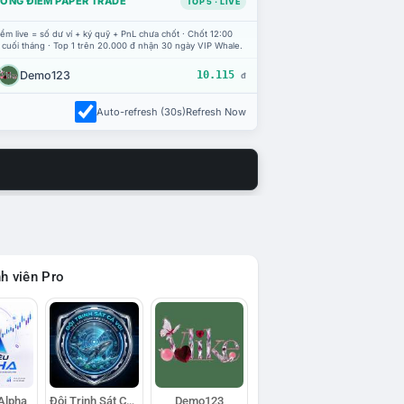
ỔNG ĐIỂM PAPER TRADE
TOP 5 · LIVE
ểm live = số dư ví + ký quỹ + PnL chưa chốt · Chốt 12:00
 cuối tháng · Top 1 trên 20.000 đ nhận 30 ngày VIP Whale.
Demo123
10.115
đ
Auto-refresh (30s)
Refresh Now
h viên Pro
 Alpha
Đội Trinh Sát Cá Voi
Demo123