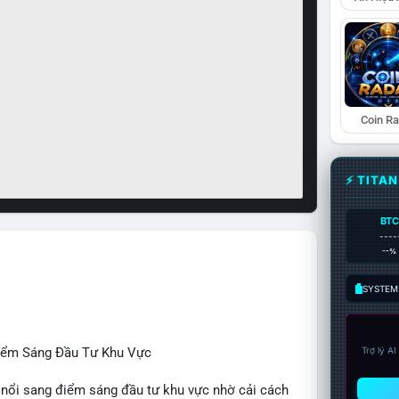
Coin R
⚡ TITA
BTC
----
--%
SYSTEM:
Điểm Sáng Đầu Tư Khu Vực
Trợ lý A
 nổi sang điểm sáng đầu tư khu vực nhờ cải cách