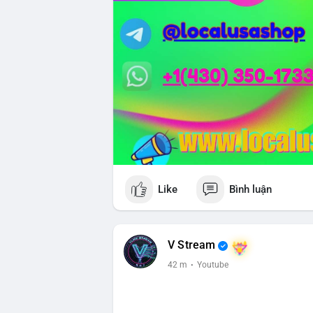
Like
Bình luận
V Stream
42 m
·
Youtube