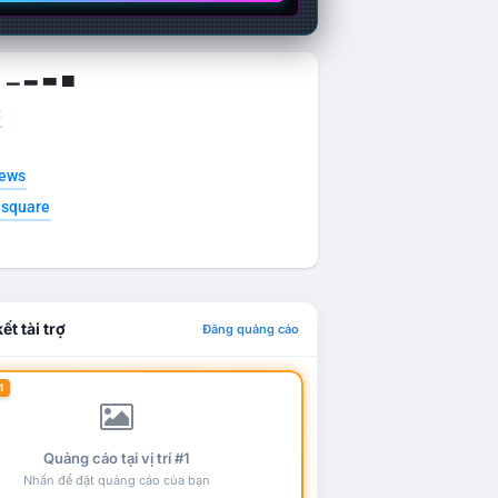
g ▁ ▂ ▃ ▄
t
news
esquare
ết tài trợ
Đăng quảng cáo
1
Quảng cáo tại vị trí #1
Nhấn để đặt quảng cáo của bạn