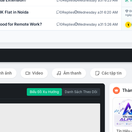
ida Extension?
0
Replies
Wednesday a31 6:25 AM
T
Đi
K Flat in Noida
0
Replies
Wednesday a31 6:20 AM
ngày
 Good for Remote Work?
0
Replies
Wednesday a31 5:26 AM
1
nh ảnh
Video
Âm thanh
Các tập tin
Thàn
Biểu Đồ Xu Hướng
Danh Sách Theo Dõi
Tín Hiệu