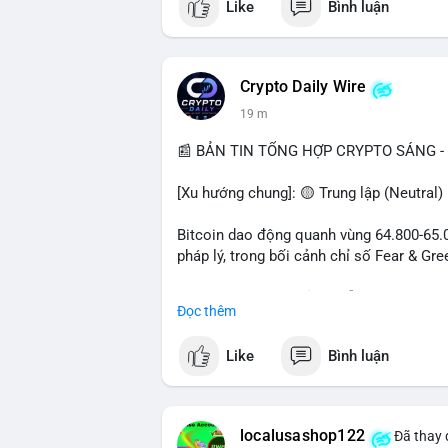
Like
Bình luận
Crypto Daily Wire
19 m
📰 BẢN TIN TỔNG HỢP CRYPTO SÁNG - 
[Xu hướng chung]: 🟡 Trung lập (Neutral)
Bitcoin dao động quanh vùng 64.800-65.00
pháp lý, trong bối cảnh chỉ số Fear & Gr
- Thị trường & Giá cả: Chuỗi giao dịch cá
Đọc thêm
chuyển 289,92 BTC trị giá 18,83 triệu US
06:19 UTC. Các lệnh này chủ yếu là tái ph
Like
Bình luận
sàn.
- Quy định & Pháp lý: Thượng viện Mỹ mở 
phiếu để tiến tới tháng tới. IMF nhận đị
localusashop122
Đã thay 
được dollar hỗ trợ. Tòa án Mỹ cho phép By