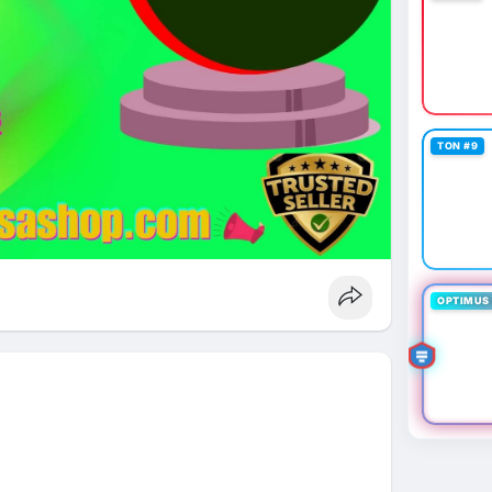
TON #9
OPTIMUS 