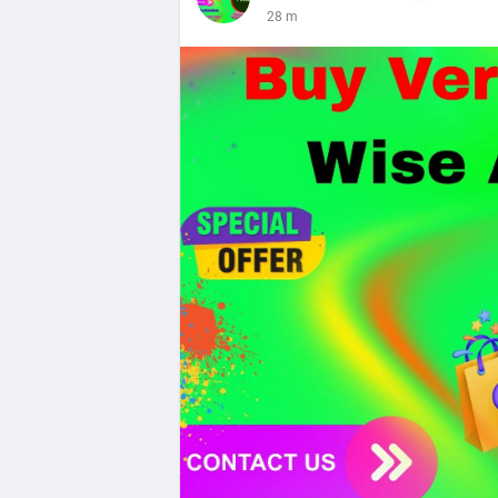
28 m
Tiên.
- Công nghệ & Bảo mật: BTCPay cảnh báo
đăng nhập Lightning Network, người dùn
bảo mật token hóa tài sản Wall Street trị
Nhà đầu tư nên thận trọng với đòn bẩy 
Fear hiện tại có thể là cơ hội tích lũy d
Xem chi tiết các bài viết đầy đủ tại dòng 
#whalealertbtc
#clarityact
#lightningexpl