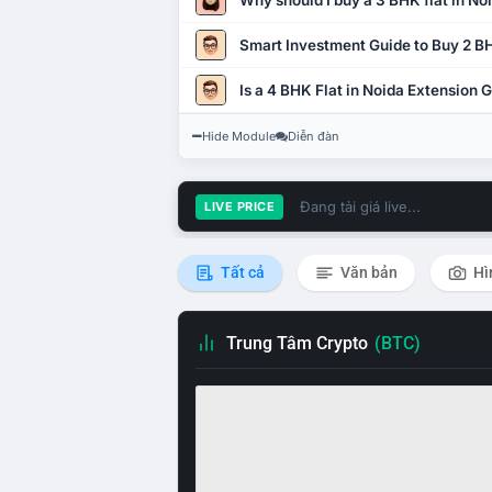
Why should I buy a 3 BHK flat in No
Smart Investment Guide to Buy 2 BH
Is a 4 BHK Flat in Noida Extension
Hide Module
Diễn đàn
Đang tải giá live...
LIVE PRICE
Tất cả
Văn bản
Hì
Trung Tâm Crypto
(BTC)