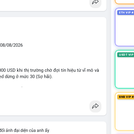
ETH VIP #
08/08/2026
USDT VIP
0 USD khi thị trường chờ đợi tín hiệu từ vĩ mô và
eed dừng ở mức 30 (Sợ hãi).
 voi BTC diễn ra dày đặc, đáng chú ý nhất là lệnh
D lúc 08:19 UTC và 61,37 BTC (gần 4 triệu USD) lúc
BNB VIP 
ân bổ tài sản, chưa tạo áp lực bán trực tiếp lên
giai đoạn đầu bình chọn Bill Clarity Act, cần 60
nh stablecoin nội địa có thể thúc đẩy nhu cầu token
đổi ảnh đại diện của anh ấy
bit truy xuất tài sản 1,5 tỷ USD từ vụ hack Triều