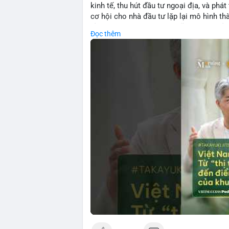
kinh tế, thu hút đầu tư ngoại địa, và phát
cơ hội cho nhà đầu tư lặp lại mô hình t
tảng crypto tại Việt Nam cũng tăng trưở
Đọc thêm
đầu tư toàn cầu.
🎥 Xem video trực tiếp tại:
Nguồn: VIETSUCCESS