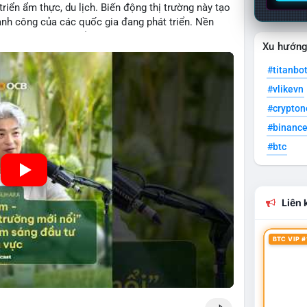
 triển ẩm thực, du lịch. Biến động thị trường này tạo
hành công của các quốc gia đang phát triển. Nền
ng nhờ chính sách ổn định và sự quan tâm từ nhà
Xu hướn
#titanbo
#vlikevn
#crypto
#binanc
#btc
Liên k
BTC VIP #