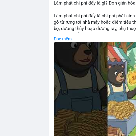
Lâm phát chi phí đẩy là gì? Đơn giản hóa
Lâm phát chi phí đẩy là chi phí phát sinh
gỗ từ rừng tới nhà máy hoặc điểm tiêu t
bộ, đường thủy hoặc đường ray, phụ thuộ
rõ chi phí đẩy giúp doanh nghiệp lâm ngh
Đọc thêm
nhuận.
🎥 Xem video trực tiếp tại:
Nguồn: Cú Thông Thái