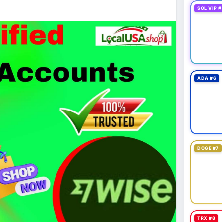
SOL VIP #
 exploit mới trên LND có thể đánh cắp thông tin
g cần cập nhật ngay. XRP Ledger đề xuất sửa đổi
 giá 530 triệu USD.
cao khi Funding Rate BTC chỉ ở mức 0.0035%. Vùng
ADA #6
ài hạn nhưng cần chờ xác nhận dòng tiền.
thời gian của Vlike.vn!
oit
#bybitlazarus
#xrpledger
DOGE #7
TRX #8