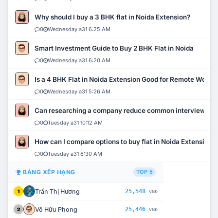
Why should I buy a 3 BHK flat in Noida Extension?
0
Wednesday a31 6:25 AM
Smart Investment Guide to Buy 2 BHK Flat in Noida
0
Wednesday a31 6:20 AM
Is a 4 BHK Flat in Noida Extension Good for Remote Work?
0
Wednesday a31 5:26 AM
Can researching a company reduce common interview mi
0
Tuesday a31 10:12 AM
How can I compare options to buy flat in Noida Extension?
0
Tuesday a31 6:30 AM
BẢNG XẾP HẠNG
TOP 5
Trần Thị Hương
25,548
1
VNĐ
Võ Hữu Phong
25,446
2
VNĐ