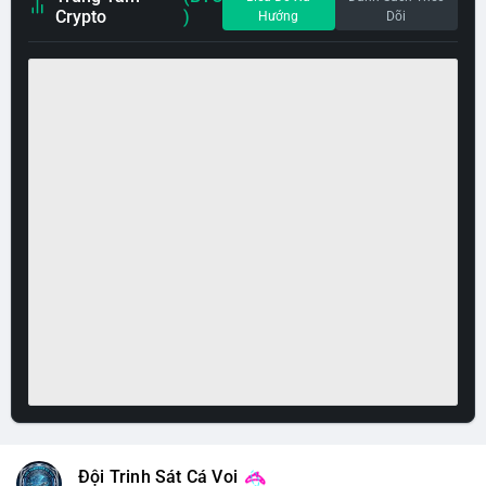
Crypto
)
Hướng
Dõi
Đội Trinh Sát Cá Voi