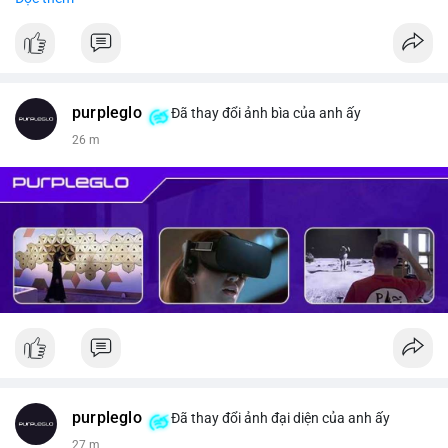
#vlikevn
#titanbot
📰 Nguồn: CoinDesk
purpleglo
Đã thay đổi ảnh bìa của anh ấy
27 m
purpleglo
Đã thay đổi ảnh đại diện của anh ấy
27 m