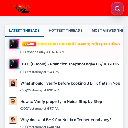
LATEST THREADS
HOTTEST THREADS
MOST VIEWED THRE
CẢNH BÁO BẢO MẬT &amp; NỘI QUY CỘNG ĐỒNG
VÀNG
0
Wednesday a31 6:07 AM
BTC (Bitcoin) - Phân tích snapshot ngày 06/08/2026
0
Yesterday at 2:43 PM
What should I verify before booking 3 BHK flats in Noida?
0
Yesterday at 8:01 AM
How to Verify property in Noida Step by Step
0
Yesterday at 6:57 AM
Why does a 4 BHK flat Noida offer better privacy?
0
Yesterday at 6:30 AM