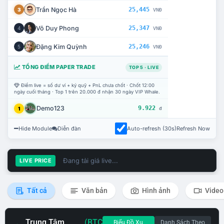
Trần Ngọc Hà
25,445
3
VNĐ
Võ Duy Phong
25,347
4
VNĐ
Đặng Kim Quỳnh
25,246
5
VNĐ
TỔNG ĐIỂM PAPER TRADE
TOP 5 · LIVE
Điểm live = số dư ví + ký quỹ + PnL chưa chốt · Chốt 12:00
ngày cuối tháng · Top 1 trên 20.000 đ nhận 30 ngày VIP Whale.
Demo123
9.922
1
đ
Hide Module
Diễn đàn
Auto-refresh (30s)
Refresh Now
Đang tải giá live...
LIVE PRICE
Tất cả
Văn bản
Hình ảnh
Video
Trung Tâm
(BTC
Biểu Đồ Xu
Danh Sách Theo