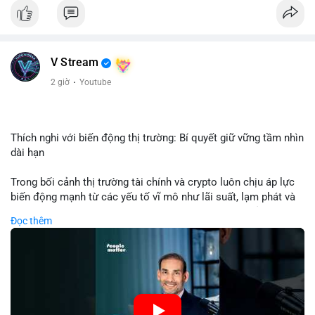
Nhận định phân tích: Giao dịch 8.3271 BTC trị giá hơn nửa triệu
USD được thực hiện trong khung giờ sáng sớm, cho thấy dấu
hiệu của một tổ chức hoặc cá nhân sở hữu lượng tài sản lớn.
Quy mô chuyển động này nằm ở mức trung bình - lớn, không
V Stream
đủ tạo áp lực bán trực tiếp lên thị trường nhưng phản ánh tâm
lý thận trọng của cá voi. Nếu dòng tiền này hướng về ví sàn
2 giờ
·
Youtube
giao dịch, khả năng cao là động thái chuẩn bị thanh khoản
hoặc chốt lời một phần; ngược lại, nếu chuyển sang ví lạnh, đó
là tín hiệu tích lũy dài hạn, củng cố niềm tin vào xu hướng tăng
của BTC.
Thích nghi với biến động thị trường: Bí quyết giữ vững tầm nhìn
dài hạn
Lời khuyên: Nhà đầu tư nhỏ lẻ nên theo dõi thêm 2-3 giao dịch
tương tự trong 24 giờ tới để xác nhận xu hướng. Không nên
Trong bối cảnh thị trường tài chính và crypto luôn chịu áp lực
hành động vội vàng dựa trên một giao dịch đơn lẻ, hãy ưu tiên
biến động mạnh từ các yếu tố vĩ mô như lãi suất, lạm phát và
quản trị rủi ro và giữ kỷ luật với kế hoạch đầu tư đã đề ra.
chính sách tiền tệ, việc duy trì tầm nhìn chiến lược trở thành
Đọc thêm
chìa khóa để đầu tư viên vượt qua giai đoạn không chắc chắn.
#8dot3271btc
#giaodichlon
#vilanh
#tamlycavoi
Thay vì phản ứng cảm xúc với những dao động ngắn hạn, các
#mempoolbtc
nhà đầu tư thành công thường tập trung vào nguyên tắc cơ
bản, phân배 tài sản hợp lý và kiên持 theo kế hoạch đã định.
Điều này không chỉ giúp giảm rủi ro mà còn tạo điều kiện để
tận dụng cơ hội khi thị trường phục hồi.