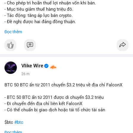
tái cơ cấu danh mục trước phiên giao dịch Âu-Mỹ. Tâm lý thị
- Cho phép trì hoãn thuế lợi nhuận vốn khi bán.
trường có thể dao động nhẹ khi nhà đầu tư nhỏ lẻ theo dõi
- Mục tiêu giảm thuế hàng triệu đô.
động thái này.
- Tác động: tăng áp lực bán crypto.
- Đề nghị được hai đảng đồng thuận.
Lời khuyên cho nhà đầu tư nhỏ lẻ: Theo dõi xác nhận giao dịch
#clarity
#trump
#crypto
#tax
#bloomberg
Đọc thêm
và điểm đến của số BTC này trong 2-4 giờ tới. Nếu dòng tiền
vào sàn, cân nhắc giảm đòn bẩy hoặc chốt lời một phần để
$btc $eth
phòng thủ. Nếu vào ví lạnh, có thể duy trì chiến lược nắm giữ
hiện tại mà không cần hoảng loạn.
#vlikevn
#titanbot
#160btc
#vilanh
#thanhkhoansan
#aplucban
#btcmempool
📰 Nguồn: Cointelegraph
Vlike Wire
26 m
BTC 50 BTC ẩn từ 2011 chuyển $3.2 triệu về địa chỉ FalconX
- BTC 50 BTC ẩn từ 2011 được di chuyển $3.2 triệu
- Đi chuyển đến địa chỉ liên kết FalconX
- Có thể chuẩn bị giao dịch hoặc tái tổ chức tài sản
$btc
#btc
Đọc thêm