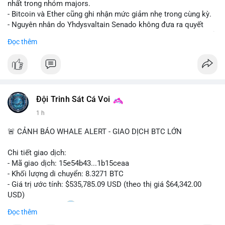
nhất trong nhóm majors.
- Bitcoin và Ether cũng ghi nhận mức giảm nhẹ trong cùng kỳ.
- Nguyên nhân do Yhdysvaltain Senado không đưa ra quyết
định về luật Clarity Act (luật cấu trúc thị trường) trước khi nghỉ
Đọc thêm
hè, đẩy việc thảo luận sang tháng 9.
- Việc trì hoãn pháp lý làm tăng sự không chắc chắn quanh
XRP và Ripple, ảnh hưởng đến tâm lý nhà đầu tư.
#binancesquare
#cryptonews
#xrp
#btc
#eth
#clarityact
#ripple
Đội Trinh Sát Cá Voi
1 h
$xrp $btc $eth
🚨 CẢNH BÁO WHALE ALERT - GIAO DỊCH BTC LỚN
#vlikevn
#titanbot
Chi tiết giao dịch:
📰 Nguồn: CoinDesk
- Mã giao dịch: 15e54b43...1b15ceaa
- Khối lượng di chuyển: 8.3271 BTC
- Giá trị ước tính: $535,785.09 USD (theo thị giá $64,342.00
USD)
- Thời gian: 04:20
0 2026-08-07 UTC
Đọc thêm