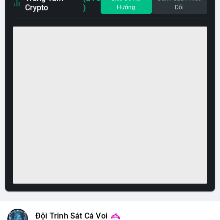
Crypto
)
Hướng
Dõi
Đội Trinh Sát Cá Voi