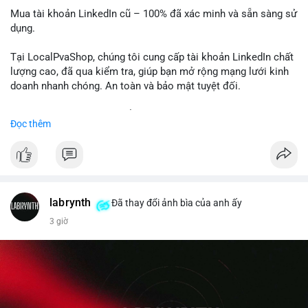
Mua tài khoản LinkedIn cũ – 100% đã xác minh và sẵn sàng sử
dụng.
Tại LocalPvaShop, chúng tôi cung cấp tài khoản LinkedIn chất
lượng cao, đã qua kiểm tra, giúp bạn mở rộng mạng lưới kinh
doanh nhanh chóng. An toàn và bảo mật tuyệt đối.
Đặt hàng ngay hôm nay để nhận ưu đãi tốt nhất!
Đọc thêm
✅ Đặt hàng: localpvashop
✅ Phản hồi trong 24 giờ
✅ WhatsApp: +1 (66
215-8938
✅ Telegram: @localpvashop
labrynth
✅ Email: localpvashop@gmail.com
Đã thay đổi ảnh bìa của anh ấy
3 giờ
Liên hệ ngay để được tư vấn chi tiết và hỗ trợ tận tình.