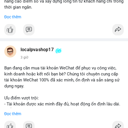
nâng cao điểm số và xây dựng lòng tin từ khách hàng chỉ trong
thời gian ngắn.
Đọc thêm
Đặt hàng ngay hôm nay để nhận ưu đãi:
👉 Order tại: localpvashop
👉 Phản hồi 24/7
👉 WhatsApp: +1 660 215-8938
👉 Telegram: @localpvashop
localpvashop17
👉 Email: localpvashop@gmail.com
3 giờ
Đừng bỏ lỡ cơ hội cải thiện danh tiếng trực tuyến của bạn một
Bạn đang cần mua tài khoản WeChat để phục vụ công việc,
cách hiệu quả!
kinh doanh hoặc kết nối bạn bè? Chúng tôi chuyên cung cấp
tài khoản WeChat 100% đã xác minh, ổn định và sẵn sàng sử
dụng ngay.
Ưu điểm vượt trội:
- Tài khoản được xác minh đầy đủ, hoạt động ổn định lâu dài.
- Hỗ trợ khách hàng 24/7, phản hồi nhanh chóng.
Đọc thêm
- Giao dịch an toàn, bảo mật thông tin.