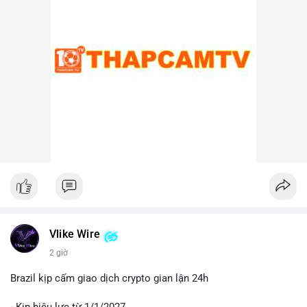
lại, nếu ví nhận là ví lạnh hoặc ví không thuộc sàn, khả năng
cao đây là hành động tích lũy chiến lược, cho thấy niềm tin dài
hạn vào xu hướng giá BTC.
Lời khuyên cho nhà đầu tư nhỏ lẻ:
Nhà đầu tư nên theo dõi sát các địa chỉ ví nhận trong giao dịch
này. Nếu BTC được chuyển lên sàn trong 24-48 giờ tới, hãy
thận trọng trước khả năng điều chỉnh giá. Ngược lại, nếu ví
nhận là ví lạnh, đây có thể là tín hiệu tích cực cho xu hướng
trung hạn. Quản lý rủi ro chặt chẽ và tránh hành động theo cảm
xúc là ưu tiên hàng đầu.
#44btc
#vilanh
#tichluydaihan
#btcmempool
#2tr86usd
Vlike Wire
2 giờ
Brazil kịp cấm giao dịch crypto gian lận 24h