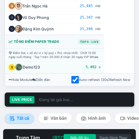
Trần Ngọc Hà
25,445
3
VNĐ
Võ Duy Phong
25,347
4
VNĐ
Đặng Kim Quỳnh
25,246
5
VNĐ
TỔNG ĐIỂM PAPER TRADE
TOP 5 · LIVE
Điểm live = số dư ví + ký quỹ + PnL chưa chốt · Chốt 12:00
ngày cuối tháng · Top 1 trên 20.000 đ nhận 30 ngày VIP Whale.
Demo123
5.492
1
đ
Hide Module
Diễn đàn
Auto-refresh (30s)
Refresh Now
Đang tải giá live...
LIVE PRICE
Tất cả
Văn bản
Hình ảnh
Video
Trung Tâm
(BTC
Biểu Đồ Xu
Danh Sách Theo