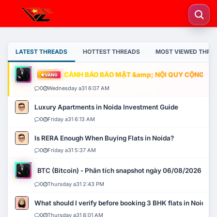
LATEST THREADS
HOTTEST THREADS
MOST VIEWED THRE
CẢNH BÁO BẢO MẬT &amp; NỘI QUY CỘNG ĐỒNG
VÀNG
0
Wednesday a31 6:07 AM
Luxury Apartments in Noida Investment Guide
0
Friday a31 6:13 AM
Is RERA Enough When Buying Flats in Noida?
0
Friday a31 5:37 AM
BTC (Bitcoin) - Phân tích snapshot ngày 06/08/2026
0
Thursday a31 2:43 PM
What should I verify before booking 3 BHK flats in Noida?
0
Thursday a31 8:01 AM