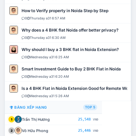
How to Verify property in Noida Step by Step
0
Thursday a31 6:57 AM
Why does a 4 BHK flat Noida offer better privacy?
0
Thursday a31 6:30 AM
Why should I buy a 3 BHK flat in Noida Extension?
0
Wednesday a31 6:25 AM
Smart Investment Guide to Buy 2 BHK Flat in Noida
0
Wednesday a31 6:20 AM
Is a 4 BHK Flat in Noida Extension Good for Remote Work?
0
Wednesday a31 5:26 AM
BẢNG XẾP HẠNG
TOP 5
Trần Thị Hương
25,548
1
VNĐ
Võ Hữu Phong
25,446
2
VNĐ