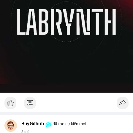
BuyGithub
đã tạo sự kiện mới
3 giờ