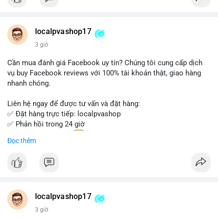
Đặt hàng ngay hôm nay để nhận ưu đãi tốt nhất!
Liên hệ với chúng tôi qua:
localpvashop17
- WhatsApp: +1 (66
215-8938
- Telegram: @localpvashop
3 giờ
- Email: localpvashop@gmail.com
Cần mua đánh giá Facebook uy tín? Chúng tôi cung cấp dịch
Đừng bỏ lỡ cơ hội sở hữu tài khoản WeChat chất lượng với giá
vụ buy Facebook reviews với 100% tài khoản thật, giao hàng
tốt. Liên hệ ngay!
nhanh chóng.
Liên hệ ngay để được tư vấn và đặt hàng:
✅ Đặt hàng trực tiếp: localpvashop
✅ Phản hồi trong 24 giờ
✅ WhatsApp: +1 (66
215-8938
Đọc thêm
✅ Telegram: @localpvashop
✅ Email: localpvashop@gmail.com
Chất lượng đảm bảo, hỗ trợ tận tình. Hãy liên hệ ngay hôm
nay!
localpvashop17
3 giờ