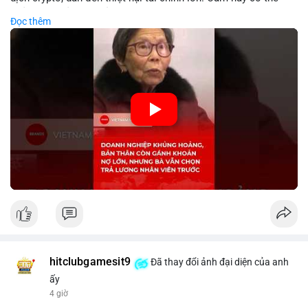
phản ánh phản ứng của chính quyền hoặc thị trường đối với
Đọc thêm
biến động giá digital asset. Bàn vấn chuyển hướng tập trung
vào nhân lực, cho thấy chiến lược giảm chi phí hoặc điều chỉnh
mô hình kinh doanh. Điều này có thể ảnh hưởng đến thị trường
crypto và các doanh nghiệp liên quan trong tương lai.
🎥 Xem video trực tiếp tại:
Nguồn: KIEN THUC KINH TE
hitclubgamesit9
Đã thay đổi ảnh đại diện của anh
ấy
4 giờ