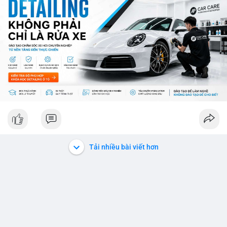
ro từ việc sàn Binance và các vấn đề pháp lý.
💡 NHẬN ĐỊNH & KHUYẾN NGHỊ: Thị trường đang ở giai đoạn
sợ mạo cực độ, có thể kéo dài nếu không có tín hiệu tích cực
rõ ràng. Các coin lớn như Ethereum, Solana vẫn được theo dõi
nhưng không đủ để khắc phục tâm lý sợ mạo. Người đầu tư
nên cẩn trọng, tập trung vào phân tích kỹ thuật và theo dõi các
thông tin chính từ các nguồn tin uy tín.
📊 Nguồn: Radar Tâm Lý Thị Trường
Tải nhiều bài viết hơn