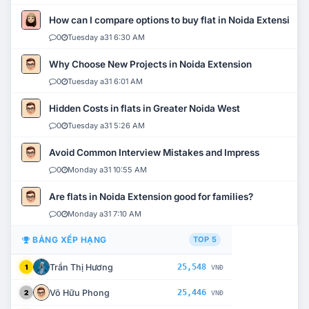
How can I compare options to buy flat in Noida Extension?
0
Tuesday a31 6:30 AM
Why Choose New Projects in Noida Extension
0
Tuesday a31 6:01 AM
Hidden Costs in flats in Greater Noida West
0
Tuesday a31 5:26 AM
Avoid Common Interview Mistakes and Impress
0
Monday a31 10:55 AM
Are flats in Noida Extension good for families?
0
Monday a31 7:10 AM
BẢNG XẾP HẠNG
TOP 5
Trần Thị Hương
25,548
1
VNĐ
Võ Hữu Phong
25,446
2
VNĐ