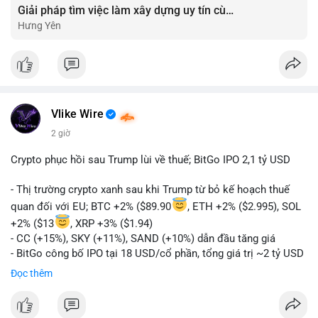
Giải pháp tìm việc làm xây dựng uy tín cùng mức lương thưởng hấp dẫn ?️
Hưng Yên
Vlike Wire
2 giờ
Crypto phục hồi sau Trump lùi về thuế; BitGo IPO 2,1 tỷ USD
- Thị trường crypto xanh sau khi Trump từ bỏ kế hoạch thuế
quan đối với EU; BTC +2% ($89.90
, ETH +2% ($2.995), SOL
+2% ($13
, XRP +3% ($1.94)
- CC (+15%), SKY (+11%), SAND (+10%) dẫn đầu tăng giá
- BitGo công bố IPO tại 18 USD/cổ phần, tổng giá trị ~2 tỷ USD
- Vitalik Buterin đề xuất DVT staking bản địa để tăng cường
Đọc thêm
bảo mật và phi tập trung Ethereum
- Hong Kong phát hành giấy phép stablecoin mới với yêu cầu
tuân thủ nghiêm ngặt