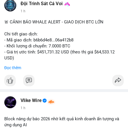
#binancesquare
#cryptonews
#digitalassetmarketclarityact
Đội Trinh Sát Cá Voi
#regulation
#cryptoregulation
1 h
$btc $eth
🚨 CẢNH BÁO WHALE ALERT - GIAO DỊCH BTC LỚN
#vlikevn
#titanbot
Chi tiết giao dịch:
- Mã giao dịch: b6b6d4e8...06a412b8
📰 Nguồn: CoinDesk
- Khối lượng di chuyển: 7.0000 BTC
- Giá trị ước tính: $451,731.32 USD (theo thị giá $64,533.12
USD)
- Thời gian: 03:19:44 2026-08-06 UTC
Đọc thêm
Nhận định phân tích:
Cá voi chuyển 7 BTC trị giá hơn 451 nghìn USD từ một địa chỉ
không xác định. Quy mô này nằm ở mức trung bình so với các
giao dịch whale điển hình, chưa đủ lớn để tạo áp lực bán trực
tiếp lên thị trường. Với mức giá hiện tại, động thái này thiên về
Vlike Wire
khả năng tái phân bổ danh mục đầu tư hoặc chuẩn bị thanh
1 h
khoản cho các giao dịch OTC. Tâm lý thị trường có thể bị ảnh
hưởng nhẹ, nhưng không đủ để gây biến động mạnh.
Block nâng dự báo 2026 nhờ kết quả kinh doanh ấn tượng và
ứng dụng AI