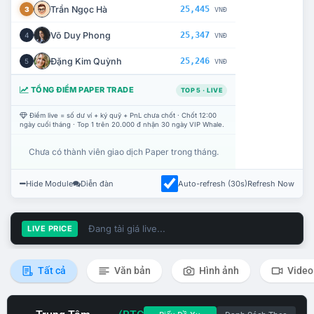
Trần Ngọc Hà
25,445
3
VNĐ
Võ Duy Phong
25,347
4
VNĐ
Đặng Kim Quỳnh
25,246
5
VNĐ
TỔNG ĐIỂM PAPER TRADE
TOP 5 · LIVE
Điểm live = số dư ví + ký quỹ + PnL chưa chốt · Chốt 12:00
ngày cuối tháng · Top 1 trên 20.000 đ nhận 30 ngày VIP Whale.
Chưa có thành viên giao dịch Paper trong tháng.
Hide Module
Diễn đàn
Auto-refresh (30s)
Refresh Now
Đang tải giá live...
LIVE PRICE
Tất cả
Văn bản
Hình ảnh
Video