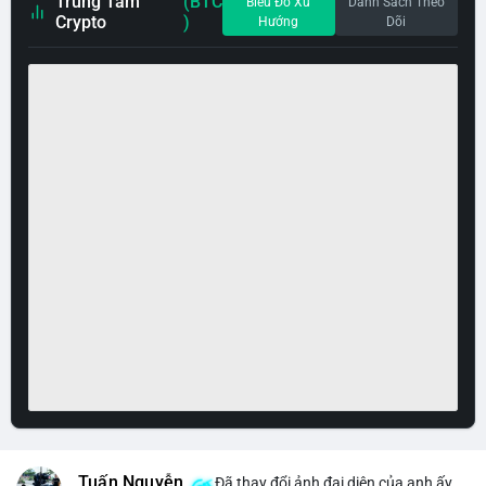
Trung Tâm
(BTC
Biểu Đồ Xu
Danh Sách Theo
Crypto
)
Hướng
Dõi
Tuấn Nguyễn
Đã thay đổi ảnh đại diện của anh ấy