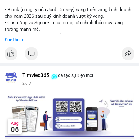
Lời khuyên cho nhà đầu tư nhỏ lẻ:
Theo dõi thêm các giao dịch lớn liên tiếp trong 24 giờ tới. Nếu
• Block (công ty của Jack Dorsey) nâng triển vọng kinh doanh
xuất hiện chuỗi chuyển tiền lên sàn, cần thận trọng trước nguy
cho năm 2026 sau quý kinh doanh vượt kỳ vọng.
cơ điều chỉnh. Tránh hành động theo cảm xúc khi chưa xác
• Cash App và Square là hai động lực chính thúc đẩy tăng
nhận đầy đủ dòng tiền.
trưởng mạnh mẽ.
• Công ty tuyên bố đang mở rộng ứng dụng AI vào hầu hết các
Đọc thêm
#7btc
#chuyenvilanh
#giaodichwhale
#btcmempool
#451kusd
quy trình phát triển phần mềm.
#block
#ai
#fintech
#cryptonews
#binancesquare
$btc $eth
Timviec365
đã tạo sự kiện mới
#vlikevn
#titanbot
2 giờ
📰 Nguồn: Cointelegraph
Aug
06