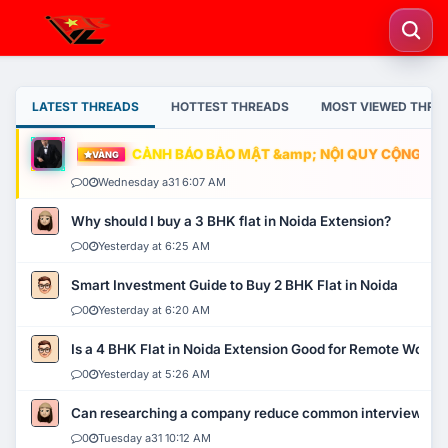
LATEST THREADS
HOTTEST THREADS
MOST VIEWED THRE
CẢNH BÁO BẢO MẬT &amp; NỘI QUY CỘNG ĐỒNG
VÀNG
0
Wednesday a31 6:07 AM
Why should I buy a 3 BHK flat in Noida Extension?
0
Yesterday at 6:25 AM
Smart Investment Guide to Buy 2 BHK Flat in Noida
0
Yesterday at 6:20 AM
Is a 4 BHK Flat in Noida Extension Good for Remote Work?
0
Yesterday at 5:26 AM
Can researching a company reduce common interview mi
0
Tuesday a31 10:12 AM