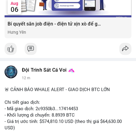
Aug
06
Bí quyết săn job điện - điện tử xịn xò để gia tăng thu nhập ⚡
Hưng Yên
Đội Trinh Sát Cá Voi
12 m
🚨 CẢNH BÁO WHALE ALERT - GIAO DỊCH BTC LỚN
Chi tiết giao dịch:
- Mã giao dịch: 2c9350b3...17414453
- Khối lượng di chuyển: 8.8939 BTC
- Giá trị ước tính: $574,810.10 USD (theo thị giá $64,630.00
USD)
- Thời gian: 04:19:58 2026-08-06 UTC