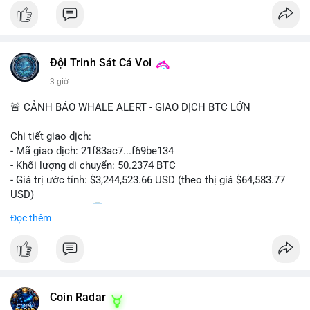
#bitcoin
#cryptosecurity
#blockchain
#binancesquare
#btc
$btc
Đội Trinh Sát Cá Voi
#vlikevn
#titanbot
3 giờ
📰 Nguồn: Cointelegraph
🚨 CẢNH BÁO WHALE ALERT - GIAO DỊCH BTC LỚN
Chi tiết giao dịch:
- Mã giao dịch: 21f83ac7...f69be134
- Khối lượng di chuyển: 50.2374 BTC
- Giá trị ước tính: $3,244,523.66 USD (theo thị giá $64,583.77
USD)
- Thời gian: 01:20
1 2026-08-06 UTC
Đọc thêm
Nhận định phân tích: Giao dịch 50.2374 BTC trị giá hơn 3.24
triệu USD được phát hiện trong mempool, chưa được xác
nhận. Với quy mô này, khả năng cao cá voi đang thực hiện
chiến lược chuyển ví lạnh để tích lũy dài hạn, không phải hành
Coin Radar
động bán tháo. Tuy nhiên, nếu dòng tiền này hướng về ví sàn