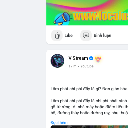
Like
Bình luận
V Stream
17 m
·
Youtube
Lâm phát chi phí đẩy là gì? Đơn giản hóa
Lâm phát chi phí đẩy là chi phí phát sinh
gỗ từ rừng tới nhà máy hoặc điểm tiêu t
bộ, đường thủy hoặc đường ray, phụ thuộ
rõ chi phí đẩy giúp doanh nghiệp lâm ngh
Đọc thêm
nhuận.