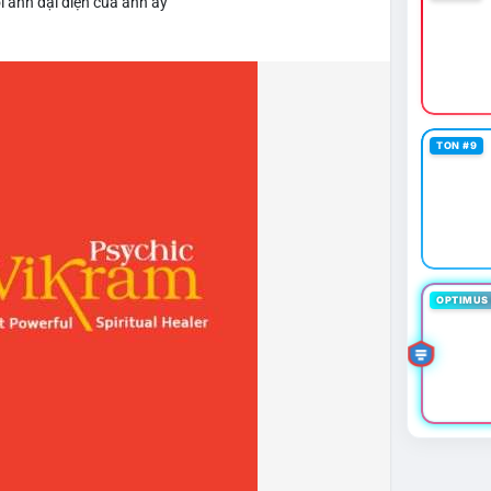
i ảnh đại diện của anh ấy
TON #9
OPTIMUS 