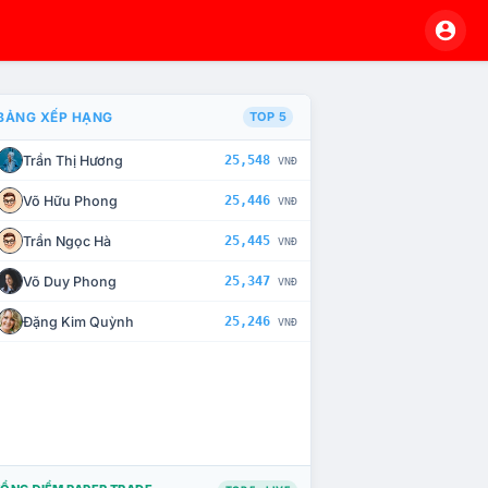
BẢNG XẾP HẠNG
TOP 5
Trần Thị Hương
25,548
VNĐ
À CHẾ TÀI XỬ LÝ VI PHẠM
Võ Hữu Phong
25,446
VNĐ
Trần Ngọc Hà
25,445
VNĐ
Võ Duy Phong
25,347
VNĐ
Đặng Kim Quỳnh
25,246
VNĐ