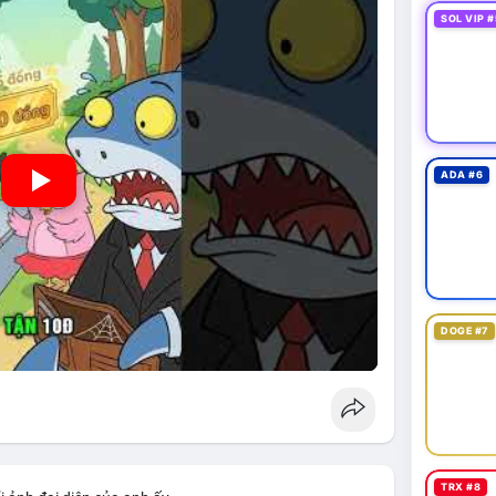
SOL VIP #
ADA #6
DOGE #7
TRX #8