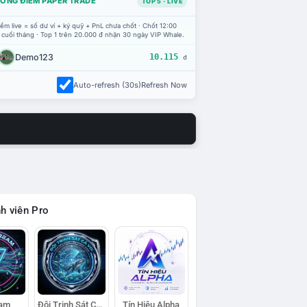
ỔNG ĐIỂM PAPER TRADE
TOP 5 · LIVE
ểm live = số dư ví + ký quỹ + PnL chưa chốt · Chốt 12:00
 cuối tháng · Top 1 trên 20.000 đ nhận 30 ngày VIP Whale.
Demo123
10.115
đ
Auto-refresh (30s)
Refresh Now
h viên Pro
eam
Đội Trinh Sát Cá Voi
Tín Hiệu Alpha