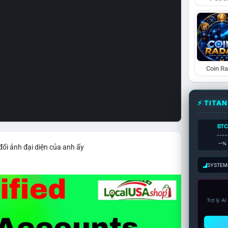
Coin R
⚡ TITA
BTC
----
--%
đổi ảnh đại diện của anh ấy
SYSTEM:
Trợ lý A