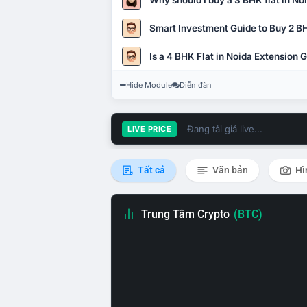
Why should I buy a 3 BHK flat in No
Smart Investment Guide to Buy 2 BH
Is a 4 BHK Flat in Noida Extension
Hide Module
Diễn đàn
Đang tải giá live...
LIVE PRICE
Tất cả
Văn bản
Hì
Trung Tâm Crypto
(BTC)