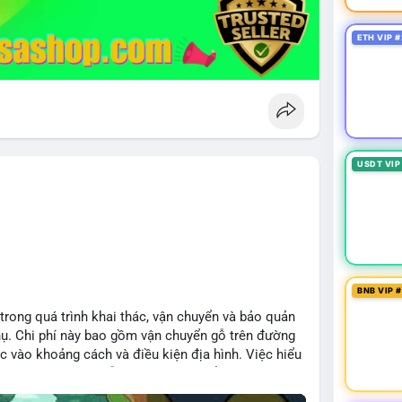
ETH VIP #
USDT VIP
BNB VIP 
 trong quá trình khai thác, vận chuyển và bảo quản
hụ. Chi phí này bao gồm vận chuyển gỗ trên đường
c vào khoảng cách và điều kiện địa hình. Việc hiểu
iệp tối ưu hoá chuỗi cung ứng và kiểm soát lợi