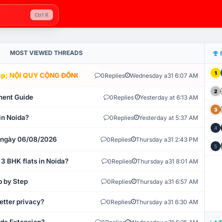
Ctrl K
MOST VIEWED THREADS
1
; NỘI QUY CỘNG ĐỒNG VLIKE.VN: HỆ THỐNG GIÁM SÁT TỰ ĐỘNG V
0
Replies
Wednesday a31 6:07 AM
2
ment Guide
0
Replies
Yesterday at 6:13 AM
3
in Noida?
0
Replies
Yesterday at 5:37 AM
4
t ngày 06/08/2026
0
Replies
Thursday a31 2:43 PM
5
 3 BHK flats in Noida?
0
Replies
Thursday a31 8:01 AM
p by Step
0
Replies
Thursday a31 6:57 AM
etter privacy?
0
Replies
Thursday a31 6:30 AM