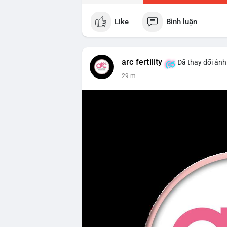
Like
Bình luận
arc fertility
Đã thay đổi ảnh
30 m