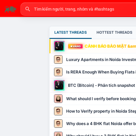
LATEST THREADS
HOTTEST THREADS
CẢNH BÁO BẢO MẬT &amp
VÀNG
Luxury Apartments in Noida Invest
Is RERA Enough When Buying Flats 
BTC (Bitcoin) - Phân tích snapsho
What should I verify before booking
How to Verify property in Noida Ste
Why does a 4 BHK flat Noida offer b