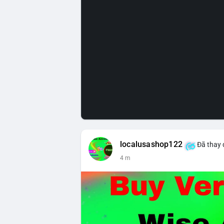
localusashop122
Đã thay 
4 m