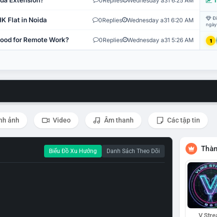
ida Extension?
0
Replies
Wednesday a31 6:25 AM
T
Đi
K Flat in Noida
0
Replies
Wednesday a31 6:20 AM
ngày
 Good for Remote Work?
0
Replies
Wednesday a31 5:26 AM
1
nh ảnh
Video
Âm thanh
Các tập tin
Thàn
Biểu Đồ Xu Hướng
Danh Sách Theo Dõi
V Str