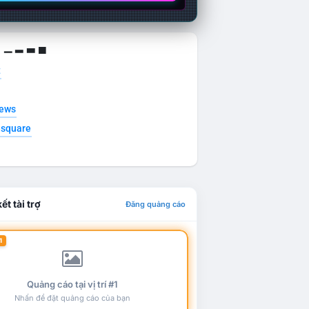
g ▁ ▂ ▃ ▄
t
news
esquare
ết tài trợ
Đăng quảng cáo
1
Quảng cáo tại vị trí #1
Nhấn để đặt quảng cáo của bạn