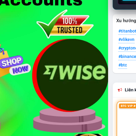
Xu hướn
#titanbo
#vlikevn
#crypto
#binanc
#btc
Liên k
BTC VIP #