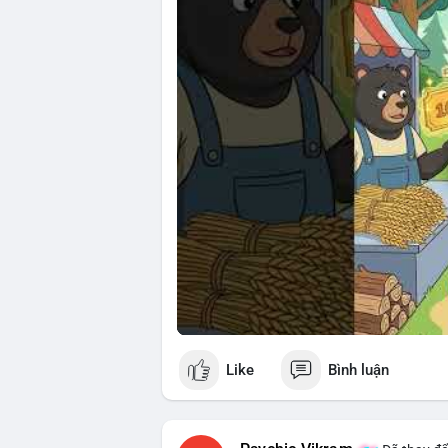
🎥 Xem video trực tiếp tại:
Nguồn: Cú Thông Thái
Like
Bình luận