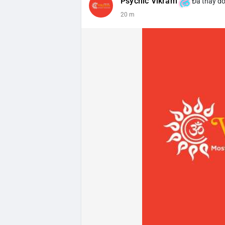
Psychic Vikram
Đã thay đổ
20 m