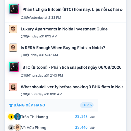
Phân tích giá Bitcoin (BTC) hôm nay: Liệu nỗi sợ hãi có mở 
0
Yesterday at 2:33 PM
Luxury Apartments in Noida Investment Guide
0
Friday a31 6:13 AM
Is RERA Enough When Buying Flats in Noida?
0
Friday a31 5:37 AM
BTC (Bitcoin) - Phân tích snapshot ngày 06/08/2026
0
Thursday a31 2:43 PM
What should I verify before booking 3 BHK flats in Noida?
0
Thursday a31 8:01 AM
BẢNG XẾP HẠNG
TOP 5
Trần Thị Hương
25,548
1
VNĐ
Võ Hữu Phong
25,446
2
VNĐ