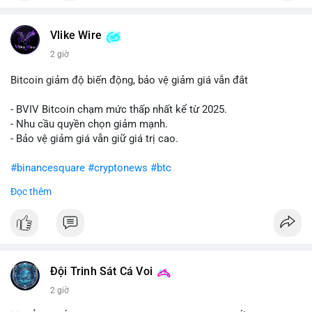
#vlikevn
#titanbot
Vlike Wire
📰 Nguồn: Cointelegraph
2 giờ
Bitcoin giảm độ biến động, bảo vệ giảm giá vẫn đắt
- BVIV Bitcoin chạm mức thấp nhất kể từ 2025.
- Nhu cầu quyền chọn giảm mạnh.
- Bảo vệ giảm giá vẫn giữ giá trị cao.
#binancesquare
#cryptonews
#btc
Đọc thêm
$btc
#vlikevn
#titanbot
📰 Nguồn: CoinDesk
Đội Trinh Sát Cá Voi
2 giờ