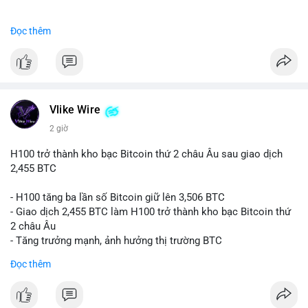
#binancesquare
#cryptonews
#btc
Đọc thêm
$btc
#vlikevn
#titanbot
📰 Nguồn: CoinDesk
Vlike Wire
2 giờ
H100 trở thành kho bạc Bitcoin thứ 2 châu Âu sau giao dịch
2,455 BTC
- H100 tăng ba lần số Bitcoin giữ lên 3,506 BTC
- Giao dịch 2,455 BTC làm H100 trở thành kho bạc Bitcoin thứ
2 châu Âu
- Tăng trưởng mạnh, ảnh hưởng thị trường BTC
Đọc thêm
#binancesquare
#cryptonews
#btc
$btc