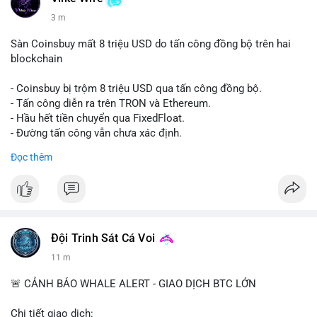
3 m
Sàn Coinsbuy mất 8 triệu USD do tấn công đồng bộ trên hai
blockchain
- Coinsbuy bị trộm 8 triệu USD qua tấn công đồng bộ.
- Tấn công diễn ra trên TRON và Ethereum.
- Hầu hết tiền chuyển qua FixedFloat.
- Đường tấn công vẫn chưa xác định.
Đọc thêm
#binancesquare
#cryptonews
#coinsbuy
#trx
#eth
$trx $eth
#vlikevn
#titanbot
Đội Trinh Sát Cá Voi
📰 Nguồn: CoinDesk
11 m
🚨 CẢNH BÁO WHALE ALERT - GIAO DỊCH BTC LỚN
Chi tiết giao dịch: