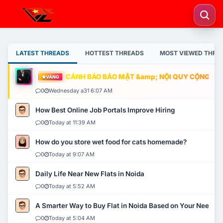
LATEST THREADS
HOTTEST THREADS
MOST VIEWED THRE
CẢNH BÁO BẢO MẬT &amp; NỘI QUY CỘNG ĐỒNG
VÀNG
0
Wednesday a31 6:07 AM
How Best Online Job Portals Improve Hiring
0
Today at 11:39 AM
How do you store wet food for cats homemade?
0
Today at 9:07 AM
Daily Life Near New Flats in Noida
0
Today at 5:52 AM
A Smarter Way to Buy Flat in Noida Based on Your Needs
0
Today at 5:04 AM