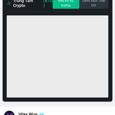
Trung Tâm
(BTC
Biểu Đồ Xu
Danh Sách Theo
Crypto
)
Hướng
Dõi
Vlike Wire