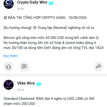
các quỹ phòng hộ sang vị thế Long là tín hiệu tích cực ngầm,
📰 Nguồn: CoinDesk
Crypto Daily Wire
nhưng biến động ngắn hạn vẫn cao.
30 m
• Khuyến nghị: Cẩn trọng với các lệnh Long/Short khi Bitcoin
chưa thoát khỏi vùng giá hiện tại. Theo dõi sát các tin tức về
📰 BẢN TIN TỔNG HỢP CRYPTO SÁNG - 10/08/2026
lạm phát (CPI) và động thái của các quỹ lớn.
[Xu hướng chung]: 🟡 Trung lập (Neutral) nghiêng về rủi ro
📊 Nguồn: Radar Tâm Lý Thị Trường
Bitcoin giữ vững trên mốc 65.000 USD trong bối cảnh tâm lý
thị trường thận trọng, khi chỉ số Fear & Greed Index dừng ở
mức 30/100 và dòng tiền DeFi đứng yên với tổng TVL đạt 142,8
tỷ USD.
Đọc thêm
- Thị trường & Giá cả: BTC giao dịch quanh vùng 65.200 USD,
tăng gần 3% khi Iran-Oman hứa mở lại eo Hormuz, giảm lo ngại
địa chính trị. Hoạt động cá voi diễn ra sôi động với lệnh
chuyển 458 BTC trị giá gần 30 triệu USD cùng nhiều giao dịch
lớn khác. Đáng chú ý, thanh lý Short chiếm tới 81,7% tổng 35,7
Vlike Wire
triệu USD thanh lý trong 24h, cho thấy phe bán đang yếu thế.
35 m
- DeFi & Công nghệ: Standard Chartered dự báo thị trường RWA
Standard Chartered: RWA đạt 4 nghìn tỷ USD, LINK có thể
sẽ bùng nổ lên 4 nghìn tỷ USD, kéo theo giá trị token LINK có
chạm mốc 200 USD