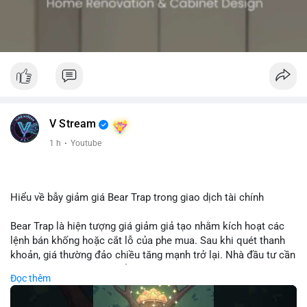
V Stream
1 h
·
Youtube
Hiểu về bẫy giảm giá Bear Trap trong giao dịch tài chính
Bear Trap là hiện tượng giá giảm giả tạo nhằm kích hoạt các
lệnh bán khống hoặc cắt lỗ của phe mua. Sau khi quét thanh
khoản, giá thường đảo chiều tăng mạnh trở lại. Nhà đầu tư cần
nhận diện mô hình này để tránh bị thao túng tâm lý và tối ưu
Đọc thêm
hóa điểm vào lệnh.