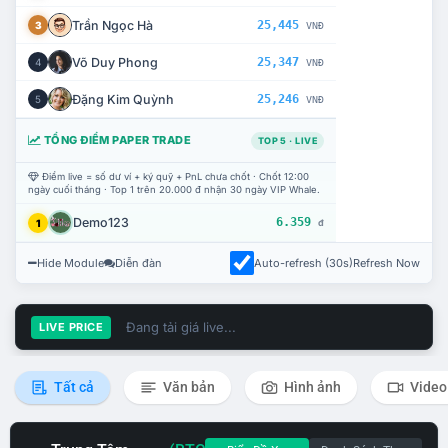
Trần Ngọc Hà
25,445
3
VNĐ
Võ Duy Phong
25,347
4
VNĐ
Đặng Kim Quỳnh
25,246
5
VNĐ
TỔNG ĐIỂM PAPER TRADE
TOP 5 · LIVE
Điểm live = số dư ví + ký quỹ + PnL chưa chốt · Chốt 12:00
ngày cuối tháng · Top 1 trên 20.000 đ nhận 30 ngày VIP Whale.
Demo123
6.359
1
đ
Hide Module
Diễn đàn
Auto-refresh (30s)
Refresh Now
Đang tải giá live...
LIVE PRICE
Tất cả
Văn bản
Hình ảnh
Video