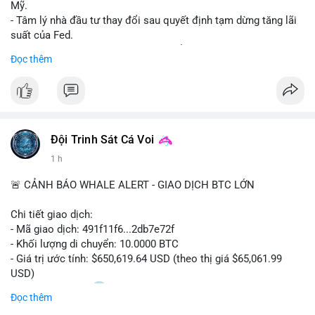
Mỹ.
- Tâm lý nhà đầu tư thay đổi sau quyết định tạm dừng tăng lãi
suất của Fed.
- Cần theo dõi sát sao dữ liệu CPI để dự đoán biến động tiếp
Đọc thêm
theo.
#bitcoin
#btc
#cryptonews
#binancesquare
#cpi
$btc
Đội Trinh Sát Cá Voi
#vlikevn
#titanbot
1 h
📰 Nguồn: Cointelegraph
🚨 CẢNH BÁO WHALE ALERT - GIAO DỊCH BTC LỚN
Chi tiết giao dịch:
- Mã giao dịch: 491f11f6...2db7e72f
- Khối lượng di chuyển: 10.0000 BTC
- Giá trị ước tính: $650,619.64 USD (theo thị giá $65,061.99
USD)
- Thời gian: 11:20
2 2026-08-10 UTC
Đọc thêm