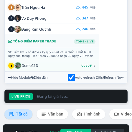
Trần Ngọc Hà
25,445
3
VNĐ
Võ Duy Phong
25,347
4
VNĐ
Đặng Kim Quỳnh
25,246
5
VNĐ
TỔNG ĐIỂM PAPER TRADE
TOP 5 · LIVE
Điểm live = số dư ví + ký quỹ + PnL chưa chốt · Chốt 12:00
ngày cuối tháng · Top 1 trên 20.000 đ nhận 30 ngày VIP Whale.
Demo123
6.359
1
đ
Hide Module
Diễn đàn
Auto-refresh (30s)
Refresh Now
Đang tải giá live...
LIVE PRICE
Tất cả
Văn bản
Hình ảnh
Video