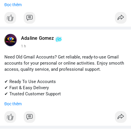
Đọc thêm
📱 WhatsApp: +1 (681) 549-2683
💬 Telegram: @SellsSMM
#snapchat
#snapchataccount
#buysnapchataccounts
#socialmediamarketing
#digitalsolutions
#sellssmm
Adaline Gomez
1 h
Need Old Gmail Accounts? Get reliable, ready-to-use Gmail
accounts for your personal or online activities. Enjoy smooth
access, quality service, and professional support.
✔ Ready To Use Accounts
✔ Fast & Easy Delivery
✔ Trusted Customer Support
Đọc thêm
📱 WhatsApp: +1 (681) 549-2683
💬 Telegram: @SellsSMM
#gmail
#googleaccount
#emailsolutions
#digitalservices
#sellssmm