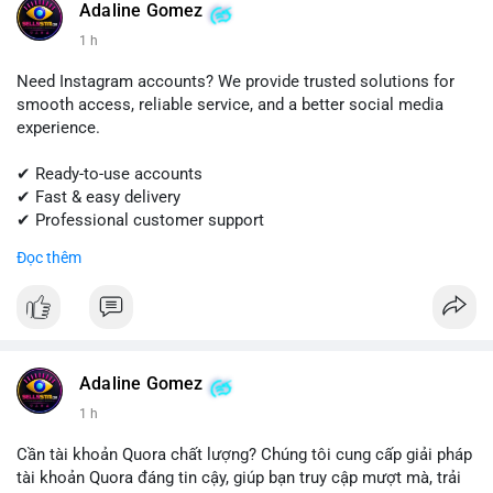
Adaline Gomez
#shopify
#shopifypayment
#ecommerce
#onlinebusiness
1 h
#sellssmm
Need Instagram accounts? We provide trusted solutions for
smooth access, reliable service, and a better social media
experience.
✔ Ready-to-use accounts
✔ Fast & easy delivery
✔ Professional customer support
Đọc thêm
Get started today! Contact us for more details.
📱 WhatsApp: +1 (681) 549-2683
💬 Telegram: @SellsSMM
#instagram
#instagramaccount
#socialmedia
Adaline Gomez
#digitalsolutions
#sellssmm
1 h
Cần tài khoản Quora chất lượng? Chúng tôi cung cấp giải pháp
tài khoản Quora đáng tin cậy, giúp bạn truy cập mượt mà, trải