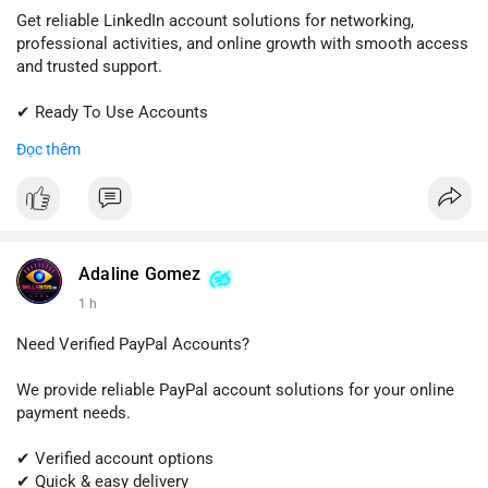
Get reliable LinkedIn account solutions for networking,
professional activities, and online growth with smooth access
and trusted support.
✔ Ready To Use Accounts
✔ Fast & Easy Delivery
Đọc thêm
✔ Professional Customer Support
📱 WhatsApp: +1 (681) 549-2683
💬 Telegram: @SellsSMM
#linkedin
#linkedinaccount
#professionalnetwork
Adaline Gomez
#digitalsolutions
#sellssmm
1 h
Need Verified PayPal Accounts?
We provide reliable PayPal account solutions for your online
payment needs.
✔ Verified account options
✔ Quick & easy delivery