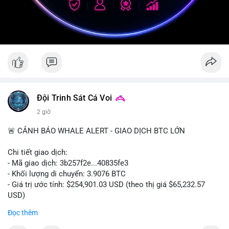
Đội Trinh Sát Cá Voi
2 giờ
🚨 CẢNH BÁO WHALE ALERT - GIAO DỊCH BTC LỚN
Chi tiết giao dịch:
- Mã giao dịch: 3b257f2e...40835fe3
- Khối lượng di chuyển: 3.9076 BTC
- Giá trị ước tính: $254,901.03 USD (theo thị giá $65,232.57
USD)
- Thời gian: 16:19:51 2026-08-09 UTC
Đọc thêm
Nhận định phân tích: Khối lượng 3.9076 BTC (tương đương gần