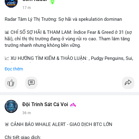
17 m
Radar Tâm Lý Thị Trường: Sợ hãi và spekulatión dominan
📊 CHỈ SỐ SỢ HÃI & THAM LAM: Índice Fear & Greed ở 31 (sợ
hãi), chỉ thị thị trường đang ở vùng rủi ro cao. Tham lâm tăng
trưởng nhanh nhưng không bền vững.
📈 XU HƯỚNG TÌM KIẾM & THẢO LUẬN: , Pudgy Penguins, Sui,
và $SAGA dẫn đầu. Chủ đề như "long $SAGA", "short SPCX"
Đọc thêm
hấp dẫn. BTC vẫn là điểm nhấn nhưng ít được thảo luận so với
token mới.
💬 DÒNG CHẢY TIN TỨC & TRUYỀN THÔNG: Người dùng nhấn
mạnh "đã ngồi ăn ở khách sạn 5*" (rủi ro cao), "SAGA có thể
tăng x10", và "BICO về bờ 2-2-2026". Bàn tán nhiều về thời gian
Đội Trinh Sát Cá Voi
cầm tài sản.
36 m
💡 NHẬN ĐỊNH & KHUYẾN NGHỊ: Thị trường đang trong giai
🚨 CẢNH BÁO WHALE ALERT - GIAO DỊCH BTC LỚN
đoạn "dot-com shakeout" với nhiều dự án ngừng hoạt động.
Tâm lý ngắn hạn biến động mạnh do sự kết hợp giữa sợ hãi và
Chi tiết giao dịch: