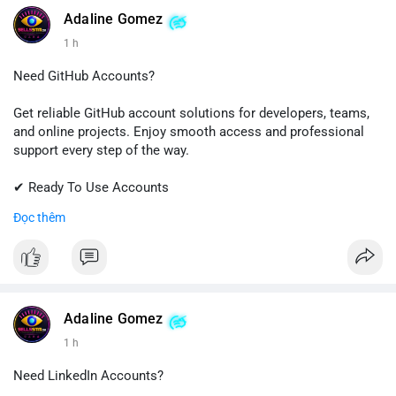
Adaline Gomez
1 h
Need GitHub Accounts?
Get reliable GitHub account solutions for developers, teams,
and online projects. Enjoy smooth access and professional
support every step of the way.
✔ Ready To Use Accounts
✔ Quick & Easy Delivery
Đọc thêm
✔ Trusted Customer Support
Contact us now to get started!
📱 WhatsApp: +1 (681) 549-2683
💬 Telegram: @SellsSMM
Adaline Gomez
1 h
#github
#githubaccount
#developers
#techsolutions
#sellssmm
Need LinkedIn Accounts?