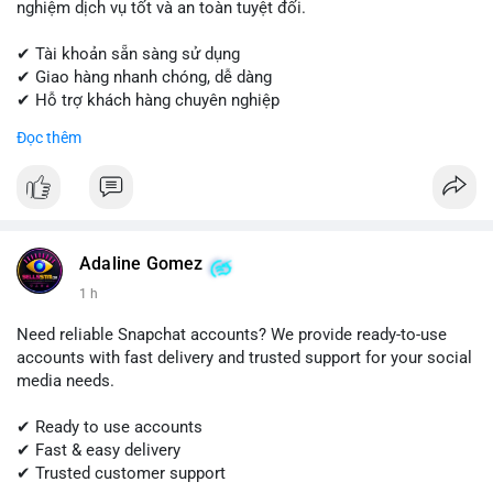
nghiệm dịch vụ tốt và an toàn tuyệt đối.
✔ Tài khoản sẵn sàng sử dụng
✔ Giao hàng nhanh chóng, dễ dàng
✔ Hỗ trợ khách hàng chuyên nghiệp
Đọc thêm
Liên hệ ngay để được tư vấn và đặt hàng:
📱 WhatsApp: +1 (681) 549-2683
💬 Telegram: @SellsSMM
#quora
#quoraaccount
#socialmediatools
#digitalsolutions
#sellssmm
Adaline Gomez
1 h
Need reliable Snapchat accounts? We provide ready-to-use
accounts with fast delivery and trusted support for your social
media needs.
✔ Ready to use accounts
✔ Fast & easy delivery
✔ Trusted customer support