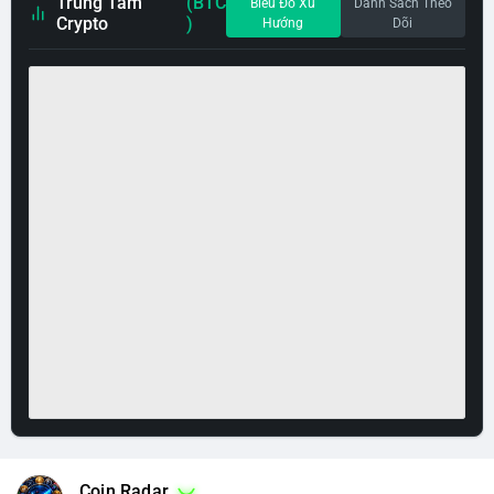
Trung Tâm
(BTC
Biểu Đồ Xu
Danh Sách Theo
Crypto
)
Hướng
Dõi
Coin Radar