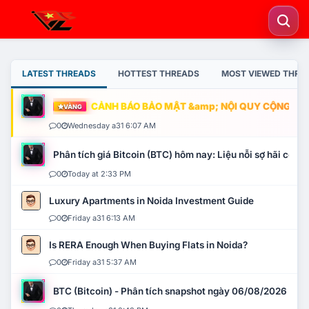
LATEST THREADS
HOTTEST THREADS
MOST VIEWED THRE
CẢNH BÁO BẢO MẬT &amp; NỘI QUY CỘNG ĐỒNG
VÀNG
0
Wednesday a31 6:07 AM
Phân tích giá Bitcoin (BTC) hôm nay: Liệu nỗi sợ hãi có mở 
0
Today at 2:33 PM
Luxury Apartments in Noida Investment Guide
0
Friday a31 6:13 AM
Is RERA Enough When Buying Flats in Noida?
0
Friday a31 5:37 AM
BTC (Bitcoin) - Phân tích snapshot ngày 06/08/2026