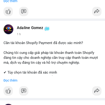
Đọc thêm
Coinbase, cân nhắc hạ tỷ trọng đòn bẩy và chốt lời một phần.
✔ Professional Customer Support
Tránh hành động theo cảm xúc, hãy đặt lệnh cắt lỗ chặt chẽ và
chờ xác nhận xu hướng từ khối lượng giao dịch trước khi vào
📱 WhatsApp: +1 (681) 549-2683
lệnh mới.
💬 Telegram: @SellsSMM
#1077btc
#70trieuusd
#vilanh
#aplucban
#btcmempool
#telegram
#telegramaccount
#socialmedia
#digitalsolutions
Adaline Gomez
#sellssmm
1 h
Cần tài khoản Shopify Payment đã được xác minh?
Chúng tôi cung cấp giải pháp tài khoản thanh toán Shopify
đáng tin cậy cho doanh nghiệp cần truy cập thanh toán mượt
mà, dịch vụ đáng tin cậy và hỗ trợ chuyên nghiệp.
✔ Tùy chọn tài khoản đã xác minh
✔ Giao hàng nhanh chóng và dễ dàng
Đọc thêm
✔ Hỗ trợ khách hàng đáng tin cậy
Liên hệ ngay:
📱 WhatsApp: +1 (681) 549-2683
💬 Telegram: @SellsSMM