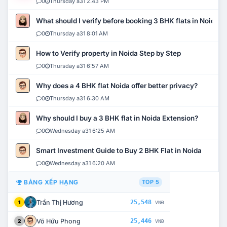
0
Thursday a31 2:43 PM
What should I verify before booking 3 BHK flats in Noida?
0
Thursday a31 8:01 AM
How to Verify property in Noida Step by Step
0
Thursday a31 6:57 AM
Why does a 4 BHK flat Noida offer better privacy?
0
Thursday a31 6:30 AM
Why should I buy a 3 BHK flat in Noida Extension?
0
Wednesday a31 6:25 AM
Smart Investment Guide to Buy 2 BHK Flat in Noida
0
Wednesday a31 6:20 AM
BẢNG XẾP HẠNG
TOP 5
Trần Thị Hương
25,548
1
VNĐ
Võ Hữu Phong
25,446
2
VNĐ