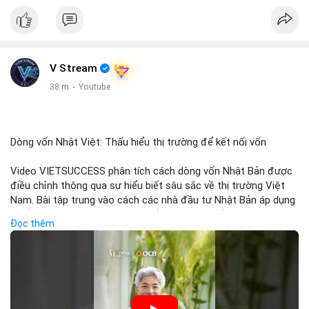
V Stream
38 m
·
Youtube
Dòng vốn Nhật Việt: Thấu hiểu thị trường để kết nối vốn
Video VIETSUCCESS phân tích cách dòng vốn Nhật Bản được
điều chỉnh thông qua sự hiểu biết sâu sắc về thị trường Việt
Nam. Bài tập trung vào cách các nhà đầu tư Nhật Bản áp dụng
chiến lược đầu tư phù hợp với điều kiện kinh tế địa phương, từ
Đọc thêm
đầu tư trực tiếp vào doanh nghiệp đến việc giao dịch tài chính.
Kết nối này không chỉ tạo cơ hội tăng trưởng cho Việt Nam mà
còn tạo ra động lực cho thị trường crypto địa phương khi các
nhà đầu tư đa quốc gia tìm kiếm cơ hội đa dạng. Các yếu tố
như chính sách tài chính Việt Nam, xu hướng đầu tư ESG, và ổn
định thị trường sẽ ảnh hưởng trực tiếp đến lưu lượng vốn nhập