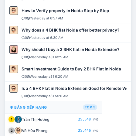
How to Verify property in Noida Step by Step
0
Yesterday at 6:57 AM
Why does a 4 BHK flat Noida offer better privacy?
0
Yesterday at 6:30 AM
Why should I buy a 3 BHK flat in Noida Extension?
0
Wednesday a31 6:25 AM
Smart Investment Guide to Buy 2 BHK Flat in Noida
0
Wednesday a31 6:20 AM
Is a 4 BHK Flat in Noida Extension Good for Remote Work?
0
Wednesday a31 5:26 AM
BẢNG XẾP HẠNG
TOP 5
Trần Thị Hương
25,548
1
VNĐ
Võ Hữu Phong
25,446
2
VNĐ