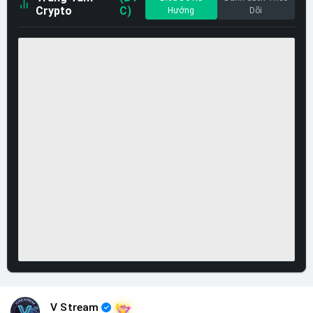
Crypto
C)
Hướng
Dõi
V Stream