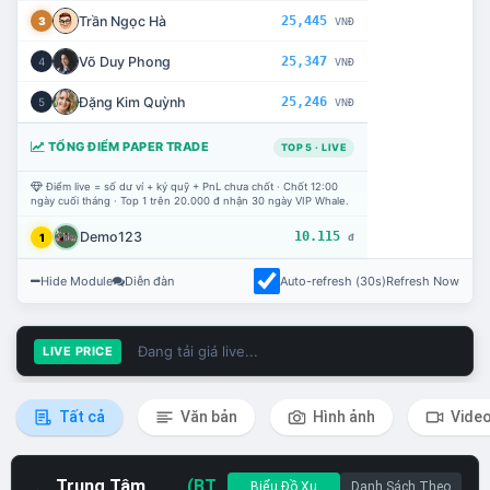
Trần Ngọc Hà
25,445
3
VNĐ
Võ Duy Phong
25,347
4
VNĐ
Đặng Kim Quỳnh
25,246
5
VNĐ
TỔNG ĐIỂM PAPER TRADE
TOP 5 · LIVE
Điểm live = số dư ví + ký quỹ + PnL chưa chốt · Chốt 12:00
ngày cuối tháng · Top 1 trên 20.000 đ nhận 30 ngày VIP Whale.
Demo123
10.115
1
đ
Hide Module
Diễn đàn
Auto-refresh (30s)
Refresh Now
Đang tải giá live...
LIVE PRICE
Tất cả
Văn bản
Hình ảnh
Vide
Trung Tâm
(BT
Biểu Đồ Xu
Danh Sách Theo