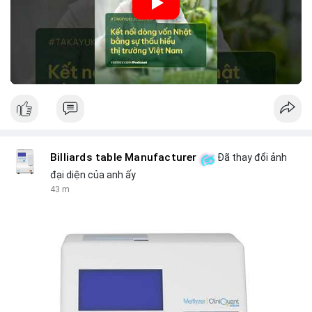
khẩu từ Nhật Bản. Bài cũng nhấn mạnh vai trò của thông tin thị
trường chính xác trong việc giảm rủi ro khi kết nối các thị
trường khác nhau.
🎥 Xem video trực tiếp tại:
Nguồn: VIETSUCCESS
Billiards table Manufacturer
Đã thay đổi ảnh
đại diện của anh ấy
43 m