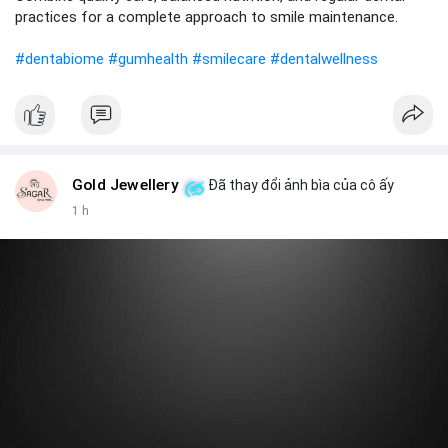
gia tăng vị thế.
practices for a complete approach to smile maintenance.
#8dot0316btc
#chuyenlensan
#aplucbannganhan
#dentabiome
#gumhealth
#smilecare
#dentalwellness
#btcmempool
#516kusd
Gold Jewellery
Đã thay đổi ảnh bìa của cô ấy
1 h