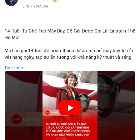
8 m
·
Youtube
14-Tuổi Tự Chế Tạo Máy Bay, Cô Gái Được Gọi Là 'Einstein Thế
Hệ Mới'
Một cô gái 14 tuổi đã hoàn thành dự án tự chế máy bay từ đồ
vật hàng ngày, tạo sự ấn tượng với khả năng kỹ thuật và sáng
tạo. Video do kênh KIEN THUC KINH TE đăng tải ghi lại quá
Đọc thêm
trình cô girl thiết kế, sản xuất và thử nghiệm máy bay, được
nhiều người so sánh với trí tuệ của Einstein. Thành tựu này
không chỉ thể hiện khả năng học tập nhanh chóng mà còn thể
hiện tiềm năng của thế hệ trẻ trong lĩnh vực công nghệ. Mặc
dù chưa liên quan trực tiếp đến tài chính hoặc crypto, sự phát
triển của công nghệ mới thường tạo cơ hội đầu tư hoặc ứng
dụng trong các lĩnh vực số hóa.
🎥 Xem video trực tiếp tại:
Nguồn: KIEN THUC KINH TE