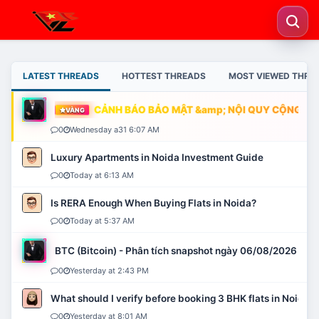
LATEST THREADS
HOTTEST THREADS
MOST VIEWED THRE
CẢNH BÁO BẢO MẬT &amp; NỘI QUY CỘNG ĐỒN
VÀNG
0
Wednesday a31 6:07 AM
Luxury Apartments in Noida Investment Guide
0
Today at 6:13 AM
Is RERA Enough When Buying Flats in Noida?
0
Today at 5:37 AM
BTC (Bitcoin) - Phân tích snapshot ngày 06/08/2026
0
Yesterday at 2:43 PM
What should I verify before booking 3 BHK flats in Noida?
0
Yesterday at 8:01 AM