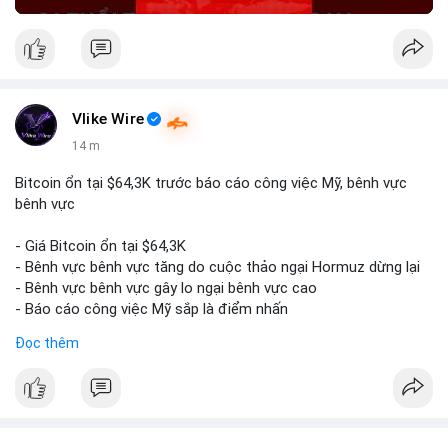
Vlike Wire
14 m
Bitcoin ổn tại $64,3K trước báo cáo công việc Mỹ, bênh vực
bênh vực
- Giá Bitcoin ổn tại $64,3K
- Bênh vực bênh vực tăng do cuộc thảo ngại Hormuz dừng lại
- Bênh vực bênh vực gây lo ngại bênh vực cao
- Báo cáo công việc Mỹ sắp là điểm nhấn
Đọc thêm
$btc
#btc
#vlikevn
#titanbot
📰 Nguồn: CoinDesk