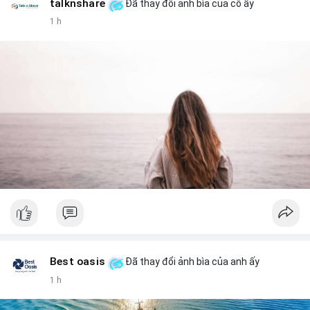
talknshare
Đã thay đổi ảnh bìa của cô ấy
1 h
Best oasis
Đã thay đổi ảnh bìa của anh ấy
1 h