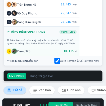
Trần Ngọc Hà
25,445
3
VNĐ
Võ Duy Phong
25,347
4
VNĐ
Đặng Kim Quỳnh
25,246
5
VNĐ
TỔNG ĐIỂM PAPER TRADE
TOP 5 · LIVE
Điểm live = số dư ví + ký quỹ + PnL chưa chốt · Chốt 12:00
ngày cuối tháng · Top 1 trên 20.000 đ nhận 30 ngày VIP Whale.
Demo123
10.115
1
đ
Hide Module
Diễn đàn
Auto-refresh (30s)
Refresh Now
Đang tải giá live...
LIVE PRICE
Tất cả
Văn bản
Hình ảnh
Video
Trung Tâm
(BTC
Biểu Đồ Xu
Danh Sách Theo