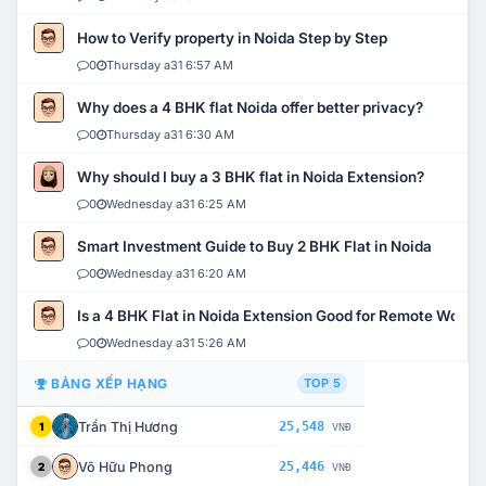
How to Verify property in Noida Step by Step
0
Thursday a31 6:57 AM
Why does a 4 BHK flat Noida offer better privacy?
0
Thursday a31 6:30 AM
Why should I buy a 3 BHK flat in Noida Extension?
0
Wednesday a31 6:25 AM
Smart Investment Guide to Buy 2 BHK Flat in Noida
0
Wednesday a31 6:20 AM
Is a 4 BHK Flat in Noida Extension Good for Remote Work?
0
Wednesday a31 5:26 AM
BẢNG XẾP HẠNG
TOP 5
Trần Thị Hương
25,548
1
VNĐ
Võ Hữu Phong
25,446
2
VNĐ