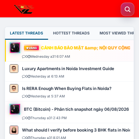
LATEST THREADS
HOTTEST THREADS
MOST VIEWED THRE
CẢNH BÁO BẢO MẬT &amp; NỘI QUY CỘNG ĐỒNG
VÀNG
0
Wednesday a31 6:07 AM
Luxury Apartments in Noida Investment Guide
0
Yesterday at 6:13 AM
Is RERA Enough When Buying Flats in Noida?
0
Yesterday at 5:37 AM
BTC (Bitcoin) - Phân tích snapshot ngày 06/08/2026
0
Thursday a31 2:43 PM
What should I verify before booking 3 BHK flats in Noida?
0
Thursday a31 8:01 AM