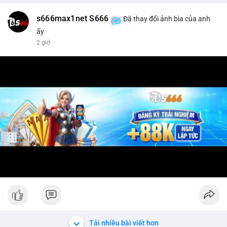
s666max1net S666
Đã thay đổi ảnh bìa của anh
ấy
2 giờ
Tải nhiều bài viết hơn