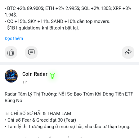
- BTC +2% 89.900$; ETH +2% 2.995$; SOL +2% 130$; XRP +3%
1.94$.
- CC +15%, SKY +11%, SAND +10% dẫn top movers.
- $1B liquidations khi Bitcoin bật lại.
- Trump hủy thuế EU, tín hiệu giảm áp lực.
Đọc thêm
- Vitalik đề xuất DVT staking cho Ethereum.
- BitGo IPO 18$/cổ phiếu, trị giá ~2B$.
- Senate Ag Committee tiến hành Clarity Act.
- Newrez tính crypto vào điều kiện vay nhà.
- HK cấp giấy phép stablecoin mới.
- Tòa án Nga công nhận crypto là tài sản.
Coin Radar
- Trump hy vọng ký bill cấu trúc thị trường crypto.
1 h
- Saga EVM bị hack 7M$, quỹ trộm chuyển sang Ethereum.
- Steak ’n Shake thưởng BTC cho nhân viên.
Radar Tâm Lý Thị Trường: Nỗi Sợ Bao Trùm Khi Dòng Tiền ETF
#binancesquare
#cryptonews
#btc
#eth
#sol
#xrp
#cc
#sky
Bùng Nổ
#sand
#bitgo
#solana
#stablecoin
#regulation
📊 CHỈ SỐ SỢ HÃI & THAM LAM
$btc $eth $sol $xrp $cc $sky $sand $skr
#skr
• Chỉ số Fear & Greed đạt 30 (Fear)
• Tâm lý thị trường đang ở mức sợ hãi, nhà đầu tư thận trọng.
#vlikevn
#titanbot