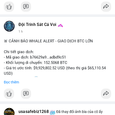
Đội Trinh Sát Cá Voi
1 h
🚨 CẢNH BÁO WHALE ALERT - GIAO DỊCH BTC LỚN
Chi tiết giao dịch:
- Mã giao dịch: b76629a9...adbd9c51
- Khối lượng di chuyển: 152.5068 BTC
- Giá trị ước tính: $9,929,802.52 USD (theo thị giá $65,110.54
USD)
- Thời gian: 17:20
1 2026-08-08 UTC
Đọc thêm
Nhận định phân tích hành vi của Cá voi dựa trên giao dịch này:
Khối lượng 152.5 BTC trị giá gần 10 triệu USD được di chuyển
trong một giao dịch duy nhất cho thấy dấu hiệu của một tổ
chức lớn hoặc cá voi đang tái cơ cấu danh mục. Với mức giá
usasafebiz1268
hiện tại, động thái này có thể là bước chuẩn bị cho việc bán ra
Đã thay đổi ảnh bìa của cô ấy