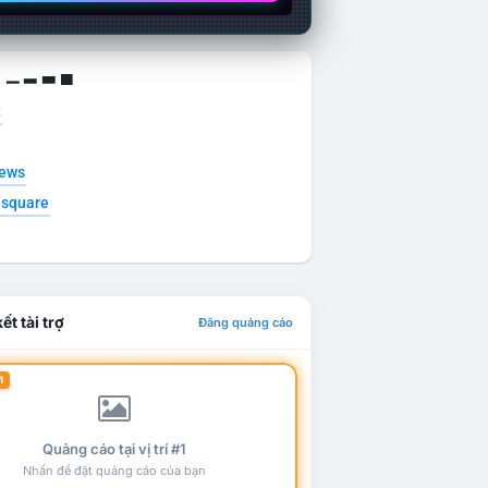
g ▁ ▂ ▃ ▄
t
news
esquare
ết tài trợ
Đăng quảng cáo
1
Quảng cáo tại vị trí #1
Nhấn để đặt quảng cáo của bạn