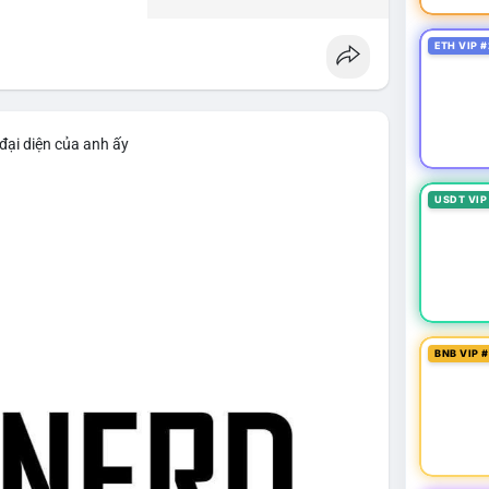
ETH VIP #
đại diện của anh ấy
USDT VIP
BNB VIP 