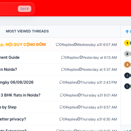
Ctrl K
MOST VIEWED THREADS
1
; NỘI QUY CỘNG ĐỒNG VLIKE.VN: HỆ THỐNG GIÁM SÁT TỰ ĐỘNG V
0
Replies
Wednesday a31 6:07 AM
2
ment Guide
0
Replies
Yesterday at 6:13 AM
3
in Noida?
0
Replies
Yesterday at 5:37 AM
4
t ngày 06/08/2026
0
Replies
Thursday a31 2:43 PM
5
 3 BHK flats in Noida?
0
Replies
Thursday a31 8:01 AM
p by Step
0
Replies
Thursday a31 6:57 AM
etter privacy?
0
Replies
Thursday a31 6:30 AM