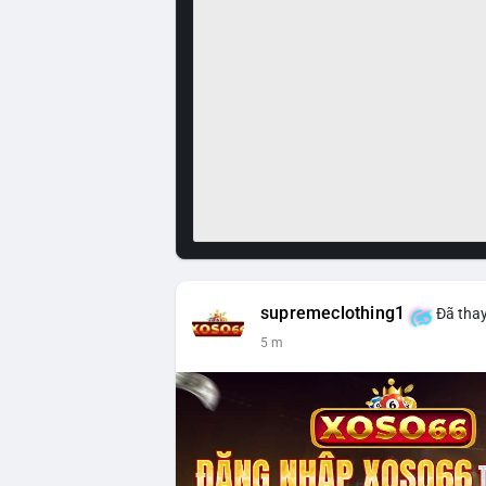
supremeclothing1
Đã thay
5 m