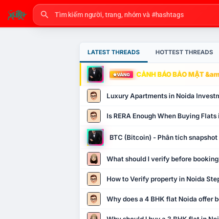
LATEST THREADS
HOTTEST THREADS
CẢNH BÁO BẢO MẬT &amp
VÀNG
Luxury Apartments in Noida Invest
Is RERA Enough When Buying Flats 
BTC (Bitcoin) - Phân tích snapsho
What should I verify before booking
How to Verify property in Noida Ste
Why does a 4 BHK flat Noida offer b