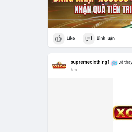
Like
Bình luận
supremeclothing1
Đã thay
6 m