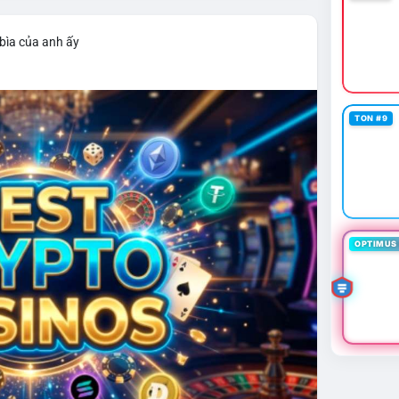
bìa của anh ấy
TON #9
OPTIMUS 