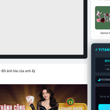
Demo1
⚡ TITA
BTC
----
--%
 đổi ảnh bìa của anh ấy
SYSTEM:
Trợ lý A