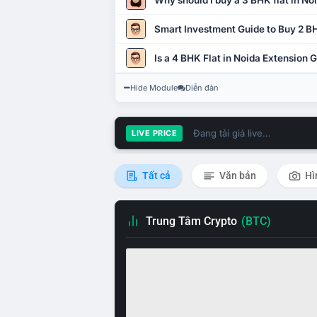
Why should I buy a 3 BHK flat in No
Smart Investment Guide to Buy 2 BH
Is a 4 BHK Flat in Noida Extension
Hide Module
Diễn đàn
Đang tải giá live...
LIVE PRICE
Tất cả
Văn bản
Hì
Trung Tâm Crypto
(BTC)