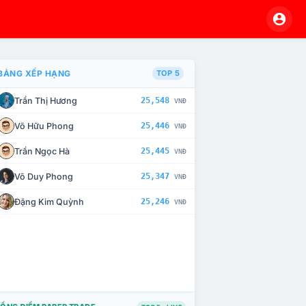
BẢNG XẾP HẠNG
TOP 5
Trần Thị Hương
25,548
VNĐ
À CHẾ TÀI XỬ LÝ VI PHẠM
Võ Hữu Phong
25,446
VNĐ
Trần Ngọc Hà
25,445
VNĐ
Võ Duy Phong
25,347
VNĐ
Đặng Kim Quỳnh
25,246
VNĐ