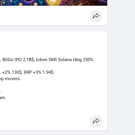
; BitGo IPO 2,1B$; token SKR Solana tăng 250%
L +2% 130$; XRP +3% 1.94$.
op movers.
.
um.
Act.
à.
.