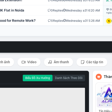
ida Extension?
0
Replies
Wednesday a31 6:25 AM
T
Đi
K Flat in Noida
0
Replies
Wednesday a31 6:20 AM
ngày
 Good for Remote Work?
0
Replies
Wednesday a31 5:26 AM
1
nh ảnh
Video
Âm thanh
Các tập tin
Thàn
Biểu Đồ Xu Hướng
Danh Sách Theo Dõi
Tín Hiệu