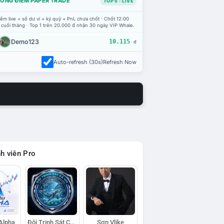
ỔNG ĐIỂM PAPER TRADE
TOP 5 · LIVE
ểm live = số dư ví + ký quỹ + PnL chưa chốt · Chốt 12:00
 cuối tháng · Top 1 trên 20.000 đ nhận 30 ngày VIP Whale.
Demo123
10.115
đ
Auto-refresh (30s)
Refresh Now
h viên Pro
 Alpha
Đội Trinh Sát Cá Voi
Sơn Vlike