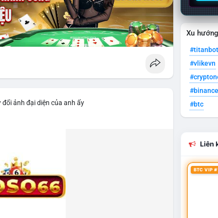
Xu hướn
#titanbo
#vlikevn
#crypto
#binanc
 đổi ảnh đại diện của anh ấy
#btc
Liên k
BTC VIP #