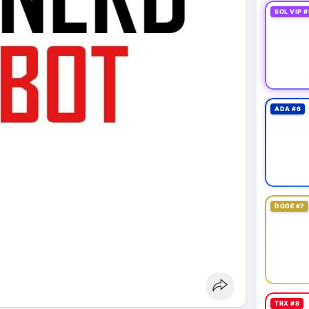
SOL VIP #
ADA #6
DOGE #7
TRX #8