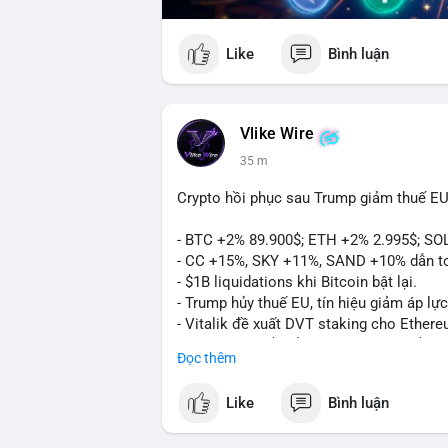
Like
Bình luận
Vlike Wire
35 m
Crypto hồi phục sau Trump giảm thuế EU
- BTC +2% 89.900$; ETH +2% 2.995$; SO
- CC +15%, SKY +11%, SAND +10% dẫn t
- $1B liquidations khi Bitcoin bật lại.
- Trump hủy thuế EU, tín hiệu giảm áp lực
- Vitalik đề xuất DVT staking cho Ethere
- BitGo IPO 18$/cổ phiếu, trị giá ~2B$.
Đọc thêm
- Senate Ag Committee tiến hành Clarity 
- Newrez tính crypto vào điều kiện vay nh
Like
Bình luận
- HK cấp giấy phép stablecoin mới.
- Tòa án Nga công nhận crypto là tài sản