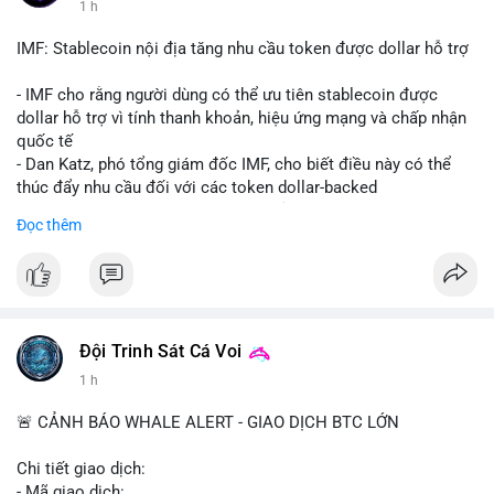
1 h
Starship 13. Telegram nhấn mạnh luật mới tại Brazil và tranh
luận về Clearity Act.
IMF: Stablecoin nội địa tăng nhu cầu token được dollar hỗ trợ
💡 NHẬN ĐỊNH & KHUYẾN NGHỊ: Tâm lý ngắn hạn vẫn tiêu
- IMF cho rằng người dùng có thể ưu tiên stablecoin được
cực do sợ hãi, nhưng xu hướng coin nhỏ và tin tức AI/NVIDA
dollar hỗ trợ vì tính thanh khoản, hiệu ứng mạng và chấp nhận
có thể tạo cơ hội mua sớm. Cần theo dõi sự thay đổi trong
quốc tế
chính sách crypto Mỹ.
- Dan Katz, phó tổng giám đốc IMF, cho biết điều này có thể
thúc đẩy nhu cầu đối với các token dollar-backed
📊 Nguồn: Radar Tâm Lý Thị Trường
- Nhận định được đưa ra trong bối cảnh các quốc gia phát
Đọc thêm
triển stablecoin nội địa
$btc $eth
#vlikevn
#titanbot
Đội Trinh Sát Cá Voi
📰 Nguồn: Cointelegraph
1 h
🚨 CẢNH BÁO WHALE ALERT - GIAO DỊCH BTC LỚN
Chi tiết giao dịch:
- Mã giao dịch: