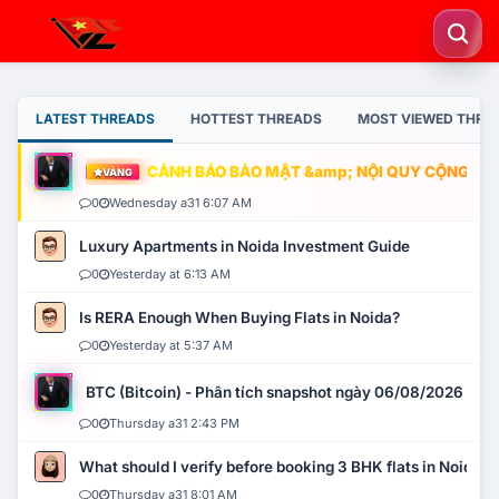
LATEST THREADS
HOTTEST THREADS
MOST VIEWED THRE
CẢNH BÁO BẢO MẬT &amp; NỘI QUY CỘNG ĐỒNG
VÀNG
0
Wednesday a31 6:07 AM
Luxury Apartments in Noida Investment Guide
0
Yesterday at 6:13 AM
Is RERA Enough When Buying Flats in Noida?
0
Yesterday at 5:37 AM
BTC (Bitcoin) - Phân tích snapshot ngày 06/08/2026
0
Thursday a31 2:43 PM
What should I verify before booking 3 BHK flats in Noida?
0
Thursday a31 8:01 AM