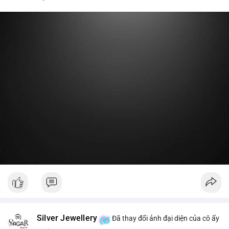
nóng hoặc chuyển một phần lợi nhuận về ví lạnh để khóa vị thế
dài hạn. Hành động này tạo tâm lý tích cực nhẹ, cho thấy nhà
lớn vẫn giữ niềm tin vào xu hướng tăng trước vùng kháng cự,
thay vì đổ bán ra sàn.
Lời khuyên:
Nhà đầu tư nhỏ lẻ nên theo dõi thêm 2-3 giao dịch lớn tiếp
theo trong 24 giờ. Nếu dòng tiền tiếp tục chảy vào ví lạnh, đó
là tín hiệu tích lũy. Tránh hành động theo cảm xúc trước một
giao dịch đơn lẻ.
#19dot8371btc
#vilanh
#tichluydaihan
#phanbotaisan
#gia65k
Silver Jewellery
Đã thay đổi ảnh đại diện của cô ấy