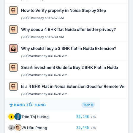
How to Verify property in Noida Step by Step
0
Thursday a31 6:57 AM
Why does a 4 BHK flat Noida offer better privacy?
0
Thursday a31 6:30 AM
Why should I buy a 3 BHK flat in Noida Extension?
0
Wednesday a31 6:25 AM
Smart Investment Guide to Buy 2 BHK Flat in Noida
0
Wednesday a31 6:20 AM
Is a 4 BHK Flat in Noida Extension Good for Remote Work?
0
Wednesday a31 5:26 AM
BẢNG XẾP HẠNG
TOP 5
Trần Thị Hương
25,548
1
VNĐ
Võ Hữu Phong
25,446
2
VNĐ