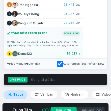
Trần Ngọc Hà
25,445
3
VNĐ
Võ Duy Phong
25,347
4
VNĐ
Đặng Kim Quỳnh
25,246
5
VNĐ
TỔNG ĐIỂM PAPER TRADE
TOP 5 · LIVE
Điểm live = số dư ví + ký quỹ + PnL chưa chốt · Chốt 12:00
ngày cuối tháng · Top 1 trên 20.000 đ nhận 30 ngày VIP Whale.
Demo123
10.115
1
đ
Hide Module
Diễn đàn
Auto-refresh (30s)
Refresh Now
Đang tải giá live...
LIVE PRICE
Tất cả
Văn bản
Hình ảnh
Video
Trung Tâm
(BTC
Biểu Đồ Xu
Danh Sách Theo