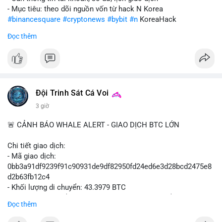
- Mục tiêu: theo dõi nguồn vốn từ hack N Korea
#binancesquare
#cryptonews
#bybit
#n
KoreaHack
Đọc thêm
$btc $eth
#vlikevn
#titanbot
📰 Nguồn: Cointelegraph
Đội Trinh Sát Cá Voi
3 giờ
🚨 CẢNH BÁO WHALE ALERT - GIAO DỊCH BTC LỚN
Chi tiết giao dịch:
- Mã giao dịch:
0bb3a91df9239f91c90931de9df82950fd24ed6e3d28bcd2475e8
d2b63fb12c4
- Khối lượng di chuyển: 43.3979 BTC
- Giá trị ước tính: $2,820,579.98 USD (theo thị giá $64,993.43
Đọc thêm
USD)
- Thời gian: 04:18
4 2026-08-08 UTC