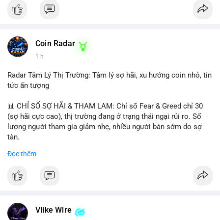
Coin Radar
1 h
Radar Tâm Lý Thị Trường: Tâm lý sợ hãi, xu hướng coin nhỏ, tin
tức ấn tượng
📊 CHỈ SỐ SỢ HÃI & THAM LAM: Chỉ số Fear & Greed chỉ 30
(sợ hãi cực cao), thị trường đang ở trạng thái ngại rủi ro. Số
lượng người tham gia giảm nhẹ, nhiều người bán sớm do sợ
tàn.
Đọc thêm
📈 XU HƯỚNG TÌM KIẾM & THẢO LUẬN: Biconomy (BICO),
Pudgy Penguins (PENGU), Bitcoin SV (BSV) và Kaspa (KAS) là
coin được tìm kiếm nhiều nhất. Chủ đề NFT (Pudgy Penguins),
AI (Hyperliquid) và ổn định (BSV) nổi bật.
💬 DÒNG CHẢY TIN TỨC & TRUYỀN THÔNG: Bàn tán trên
Vlike Wire
Binance Square tập trung vào lệnh kẹp, dự báo NVDA và Musk