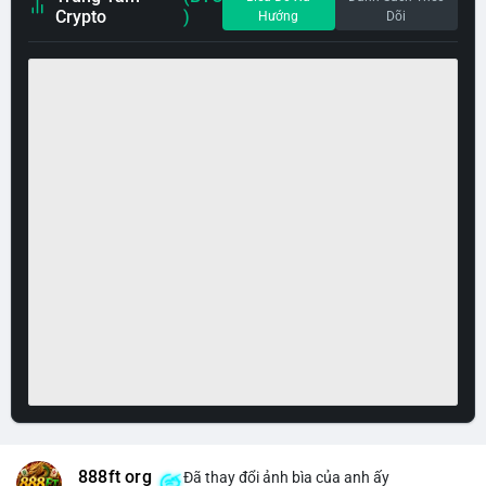
Crypto
)
Hướng
Dõi
888ft org
Đã thay đổi ảnh bìa của anh ấy