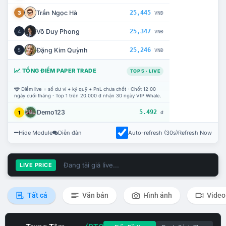
Trần Ngọc Hà
25,445
3
VNĐ
Võ Duy Phong
25,347
4
VNĐ
Đặng Kim Quỳnh
25,246
5
VNĐ
TỔNG ĐIỂM PAPER TRADE
TOP 5 · LIVE
Điểm live = số dư ví + ký quỹ + PnL chưa chốt · Chốt 12:00
ngày cuối tháng · Top 1 trên 20.000 đ nhận 30 ngày VIP Whale.
Demo123
5.492
1
đ
Hide Module
Diễn đàn
Auto-refresh (30s)
Refresh Now
Đang tải giá live...
LIVE PRICE
Tất cả
Văn bản
Hình ảnh
Video