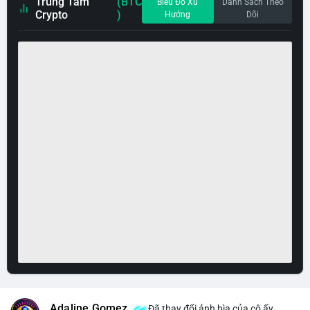
Trung Tâm
(BTC
Biểu Đồ Xu
Danh Sách Theo
Crypto
)
Hướng
Dõi
Adaline Gomez
Đã thay đổi ảnh bìa của cô ấy