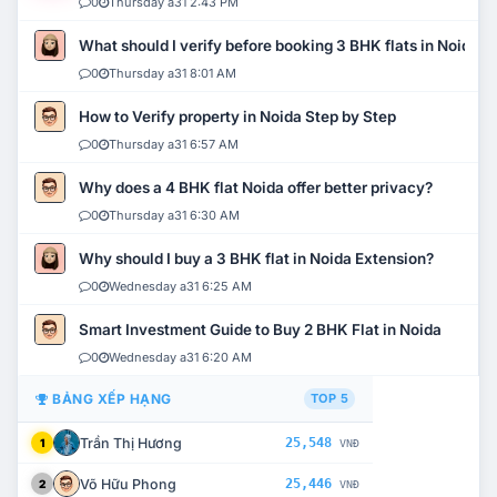
0
Thursday a31 2:43 PM
What should I verify before booking 3 BHK flats in Noida?
0
Thursday a31 8:01 AM
How to Verify property in Noida Step by Step
0
Thursday a31 6:57 AM
Why does a 4 BHK flat Noida offer better privacy?
0
Thursday a31 6:30 AM
Why should I buy a 3 BHK flat in Noida Extension?
0
Wednesday a31 6:25 AM
Smart Investment Guide to Buy 2 BHK Flat in Noida
0
Wednesday a31 6:20 AM
BẢNG XẾP HẠNG
TOP 5
Trần Thị Hương
25,548
1
VNĐ
Võ Hữu Phong
25,446
2
VNĐ