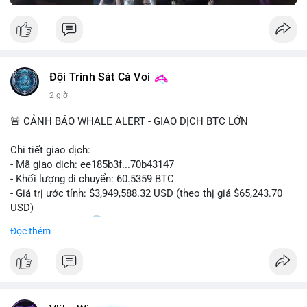
Đội Trinh Sát Cá Voi
2 giờ
🚨 CẢNH BÁO WHALE ALERT - GIAO DỊCH BTC LỚN
Chi tiết giao dịch:
- Mã giao dịch: ee185b3f...70b43147
- Khối lượng di chuyển: 60.5359 BTC
- Giá trị ước tính: $3,949,588.32 USD (theo thị giá $65,243.70
USD)
- Thời gian: 15:20
1 2026-08-09 UTC
Đọc thêm
Nhận định phân tích:
Khối lượng 60.5 BTC trị giá gần 4 triệu USD được di chuyển
trong phiên giao dịch châu Á. Mức giá $65,243 đang nằm gần
vùng kháng cự ngắn hạn, động thái này có thể là bước chuẩn bị