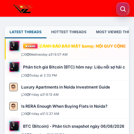
LATEST THREADS
HOTTEST THREADS
MOST VIEWED THRE
CẢNH BÁO BẢO MẬT &amp; NỘI QUY CỘNG ĐỒNG
VÀNG
0
Wednesday a31 6:07 AM
Phân tích giá Bitcoin (BTC) hôm nay: Liệu nỗi sợ hãi có mở 
0
Today at 2:33 PM
Luxury Apartments in Noida Investment Guide
0
Friday a31 6:13 AM
Is RERA Enough When Buying Flats in Noida?
0
Friday a31 5:37 AM
BTC (Bitcoin) - Phân tích snapshot ngày 06/08/2026