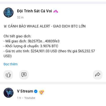
Đội Trinh Sát Cá Voi
32 m
🚨 CẢNH BÁO WHALE ALERT - GIAO DỊCH BTC LỚN
Chi tiết giao dịch:
- Mã giao dịch: 3b257f2e...40835fe3
- Khối lượng di chuyển: 3.9076 BTC
- Giá trị ước tính: $254,901.03 USD (theo thị giá $65,232.57
USD)
- Thời gian: 16:19:51 2026-08-09 UTC
Đọc thêm
Nhận định phân tích: Khối lượng 3.9076 BTC (tương đương gần
255 nghìn USD) được chuyển trong một giao dịch duy nhất cho
thấy dấu hiệu tái phân bổ danh mục của một tổ chức hoặc cá
nhân sở hữu lượng tài sản lớn. Với mức giá hiện tại, việc
chuyển một phần nhỏ trong tổng thể nắm giữ (thường là ví lớn
V Stream
hàng trăm BTC) phản ánh hành vi thăm dò thanh khoản hoặc
1 h
·
Youtube
tái cấu trúc ví hơn là áp lực bán khẩn cấp. Nếu dòng tiền này
hướng về ví nóng sàn giao dịch, khả năng cao là động thái