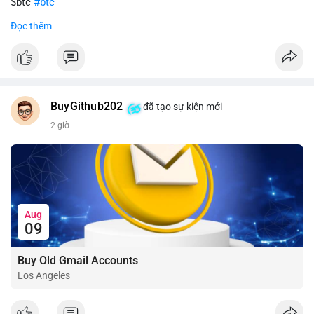
$btc
#btc
Đọc thêm
#vlikevn
#titanbot
📰 Nguồn: CoinDesk
BuyGithub202
đã tạo sự kiện mới
2 giờ
Aug
09
Buy Old Gmail Accounts
Los Angeles