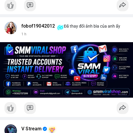
fobof19042012
Đã thay đổi ảnh bìa của anh ấy
1 h
V Stream