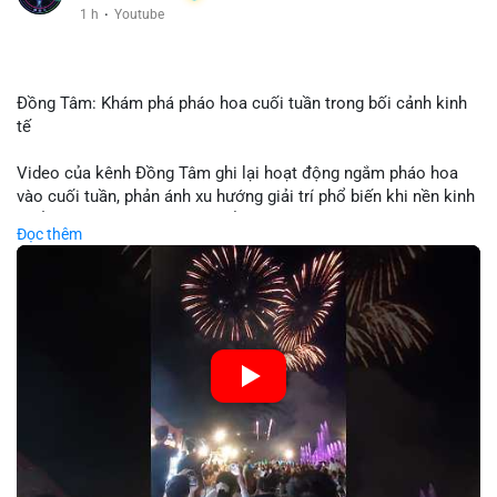
1 h
·
Youtube
Đồng Tâm: Khám phá pháo hoa cuối tuần trong bối cảnh kinh
tế
Video của kênh Đồng Tâm ghi lại hoạt động ngắm pháo hoa
vào cuối tuần, phản ánh xu hướng giải trí phổ biến khi nền kinh
tế ổn định. Sự kiện này có thể cho thấy người tiêu dùng ưu tiên
Đọc thêm
trải nghiệm hơn là đầu tư vào tài sản vật chất. Trong bối cảnh
lãi suất ổn định và thị trường crypto ổn định, hoạt động giải trí
như vậy thường tăng trưởng khi người dân có khả năng chi
tiêu. Tuy nhiên, sự ưu tiên giải trí có thể ảnh hưởng đến tỷ lệ
tiết kiệm hoặc đầu tư vào crypto nếu người tiêu dùng chuyển
hướng ngân sách.
🎥 Xem video trực tiếp tại:
Nguồn: Đồng Tâm