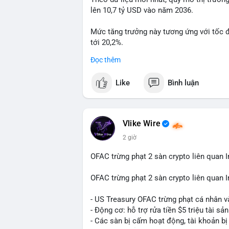
lên 10,7 tỷ USD vào năm 2036.
#99dot6btc
#capvoichuyentien
#vilanhti
Mức tăng trưởng này tương ứng với tốc 
tới 20,2%.
Đọc thêm
Điều gì đang thúc đẩy sự tăng trưởng vư
sâu về xu hướng công nghệ và nhu cầu thị
Like
Bình luận
Vlike Wire
2 giờ
OFAC trừng phạt 2 sàn crypto liên quan I
OFAC trừng phạt 2 sàn crypto liên quan I
- US Treasury OFAC trừng phạt cá nhân v
- Động cơ: hỗ trợ rửa tiền $5 triệu tài sản
- Các sàn bị cấm hoạt động, tài khoản bị