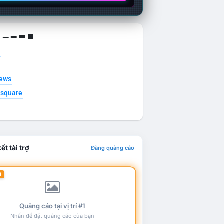
g ▁ ▂ ▃ ▄
t
news
esquare
ết tài trợ
Đăng quảng cáo
1
Quảng cáo tại vị trí #1
Nhấn để đặt quảng cáo của bạn