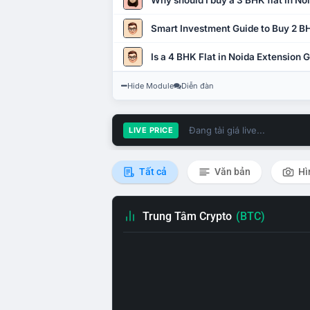
Why should I buy a 3 BHK flat in No
Smart Investment Guide to Buy 2 BH
Is a 4 BHK Flat in Noida Extension
Hide Module
Diễn đàn
Đang tải giá live...
LIVE PRICE
Tất cả
Văn bản
Hì
Trung Tâm Crypto
(BTC)