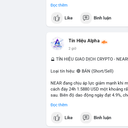
- Tác động: rủi ro cho thị trường crypto, 
Đọc thêm
#binancesquare
#cryptonews
#ofac
#us
Like
Bình luận
$btc $eth
#vlikevn
#titanbot
Tín Hiệu Alpha
2 giờ
📰 Nguồn: Cointelegraph
🔮 TÍN HIỆU GIAO DỊCH CRYPTO - NEA
Loại tín hiệu: 🔴 BÁN (Short/Sell)
NEAR đang chịu áp lực giảm mạnh khi mất
cách đáy 24h 1.5880 USD một khoảng rất 
sau. Biên độ dao động ngày đạt 4.9%, ch
lượng giao dịch 10.29 triệu NEAR không 
Đọc thêm
đang tiếp diễn.
Like
Bình luận
Khuyến nghị giao dịch:
- Vùng Entry: 1.5910 - 1.5980