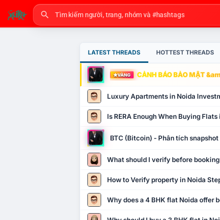
LATEST THREADS
HOTTEST THREADS
CẢNH BÁO BẢO MẬT &amp
VÀNG
Luxury Apartments in Noida Invest
Is RERA Enough When Buying Flats 
BTC (Bitcoin) - Phân tích snapsho
What should I verify before booking
How to Verify property in Noida Ste
Why does a 4 BHK flat Noida offer b