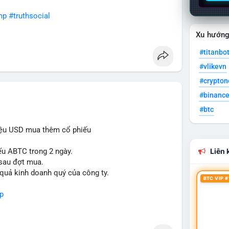
mp
#truthsocial
Xu hướn
#titanbo
#vlikevn
#crypto
#binanc
#btc
iệu USD mua thêm cổ phiếu
ếu ABTC trong 2 ngày.
Liên k
 sau đợt mua.
 quả kinh doanh quý của công ty.
BTC VIP #
p