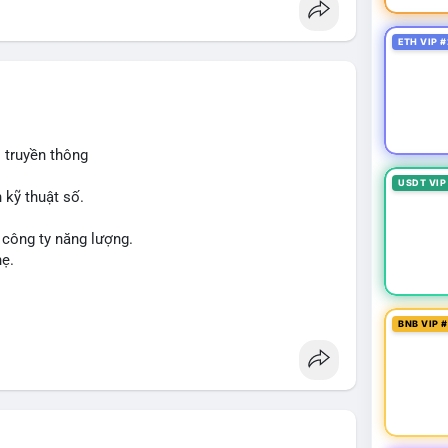
ETH VIP #
 truyền thông
USDT VIP
 kỹ thuật số.
 công ty năng lượng.
hẹ.
BNB VIP 