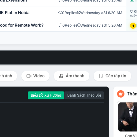
ida Extension?
0
Replies
Wednesday a31 6:25 AM
T
Đi
K Flat in Noida
0
Replies
Wednesday a31 6:20 AM
ngày
 Good for Remote Work?
0
Replies
Wednesday a31 5:26 AM
1
nh ảnh
Video
Âm thanh
Các tập tin
Thàn
Biểu Đồ Xu Hướng
Danh Sách Theo Dõi
Sơn Vl