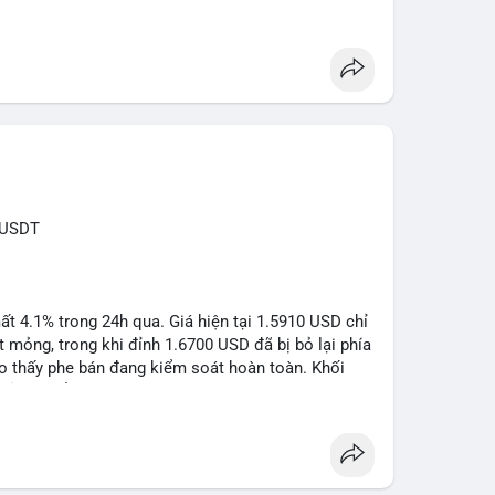
tăng áp lực pháp lý.
sanctions
#iran
RUSDT
 4.1% trong 24h qua. Giá hiện tại 1.5910 USD chỉ
mỏng, trong khi đỉnh 1.6700 USD đã bị bỏ lại phía
o thấy phe bán đang kiểm soát hoàn toàn. Khối
đủ lớn để tạo lực đỡ, xác nhận xu hướng đi xuống