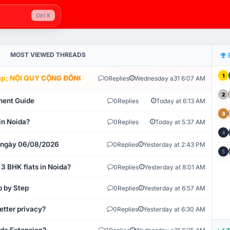
Ctrl K
MOST VIEWED THREADS
1
; NỘI QUY CỘNG ĐỒNG VLIKE.VN: HỆ THỐNG GIÁM SÁT TỰ ĐỘNG V
0
Replies
Wednesday a31 6:07 AM
2
ment Guide
0
Replies
Today at 6:13 AM
3
in Noida?
0
Replies
Today at 5:37 AM
4
t ngày 06/08/2026
0
Replies
Yesterday at 2:43 PM
5
 3 BHK flats in Noida?
0
Replies
Yesterday at 8:01 AM
p by Step
0
Replies
Yesterday at 6:57 AM
etter privacy?
0
Replies
Yesterday at 6:30 AM