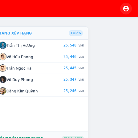
BẢNG XẾP HẠNG
TOP 5
Trần Thị Hương
25,548
VNĐ
À CHẾ TÀI XỬ LÝ VI PHẠM
Võ Hữu Phong
25,446
VNĐ
Trần Ngọc Hà
25,445
VNĐ
Võ Duy Phong
25,347
VNĐ
Đặng Kim Quỳnh
25,246
VNĐ