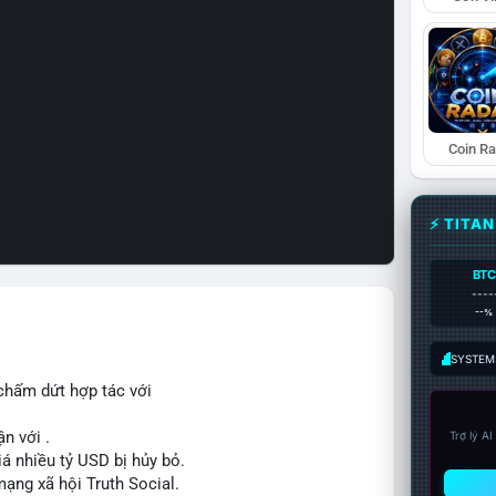
Coin R
⚡ TITA
BTC
----
--%
SYSTEM:
chấm dứt hợp tác với
n với .
Trợ lý A
iá nhiều tỷ USD bị hủy bỏ.
mạng xã hội Truth Social.