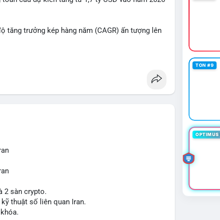
chluy
#aplucban
#btcmempool65k
độ tăng trưởng kép hàng năm (CAGR) ấn tượng lên
ợt bậc này? Hãy cùng theo dõi các phân tích chuyên
TON #9
 trường trong thời gian tới.
OPTIMUS 
ran
ran
à 2 sàn crypto.
 kỹ thuật số liên quan Iran.
 khóa.