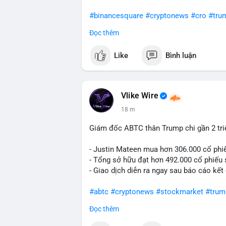
#binancesquare
#cryptonews
#cro
#tru
Đọc thêm
$cro
Like
Bình luận
#vlikevn
#titanbot
📰 Nguồn: Cointelegraph
Vlike Wire
18 m
Giám đốc ABTC thân Trump chi gần 2 tr
- Justin Mateen mua hơn 306.000 cổ phi
- Tổng sở hữu đạt hơn 492.000 cổ phiếu
- Giao dịch diễn ra ngay sau báo cáo kết
#abtc
#cryptonews
#stockmarket
#trum
Đọc thêm
$btc $eth