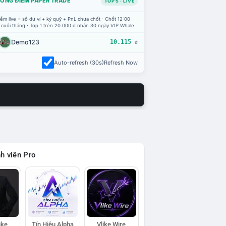
ỔNG ĐIỂM PAPER TRADE
TOP 5 · LIVE
ểm live = số dư ví + ký quỹ + PnL chưa chốt · Chốt 12:00
 cuối tháng · Top 1 trên 20.000 đ nhận 30 ngày VIP Whale.
Demo123
10.115
đ
Auto-refresh (30s)
Refresh Now
h viên Pro
ike
Tín Hiệu Alpha
Vlike Wire