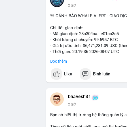
2 giờ
🚨 CẢNH BÁO WHALE ALERT - GIAO DỊ
Chi tiết giao dịch:
- Mã giao dịch: 28c304ca...e01cc3c5
- Khối lượng di chuyển: 99.5957 BTC
- Giá trị ước tính: $6,471,281.09 USD (th
- Thời gian: 20:19:36 2026-08-07 UTC
Đọc thêm
Nhận định phân tích: Khối lượng 99.6 BTC
thấy dấu hiệu chuyển tiền quy mô lớn. V
Like
Bình luận
thường gặp ở hai kịch bản: cá voi nạp lê
hoặc chuyển sang ví lạnh nhằm tích lũy 
lý thận trọng, giới đầu tư theo dõi sát d
BTC vào ví nóng sàn, khả năng cao là độn
bhavesh31
hoạt động, đó là tín hiệu gom hàng chiến
2 giờ
Lời khuyên: Nhà đầu tư nhỏ lẻ nên quan 
Bạn có biết thị trường hệ thống quản lý
tránh hành động theo cảm xúc. Xác minh đ
lệnh, ưu tiên quản trị rủi ro trong giai 
Theo dữ liệu mới nhất, quy mô thị trườn