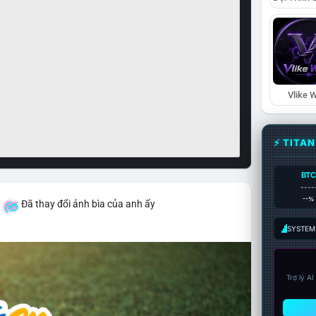
Vlike W
⚡ TITA
BTC
----
--%
á
Đã thay đổi ảnh bìa của anh ấy
SYSTEM:
Trợ lý A