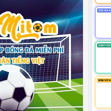
ETH VIP #
USDT VIP
BNB VIP 