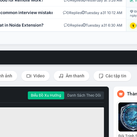
 Good for Remote Work?
0
Replies
Yesterday at 5:26 AM
T
Đi
 common interview mistakes?
0
Replies
Tuesday a31 10:12 AM
ngày
at in Noida Extension?
0
Replies
Tuesday a31 6:30 AM
1
nh ảnh
Video
Âm thanh
Các tập tin
Thàn
Biểu Đồ Xu Hướng
Danh Sách Theo Dõi