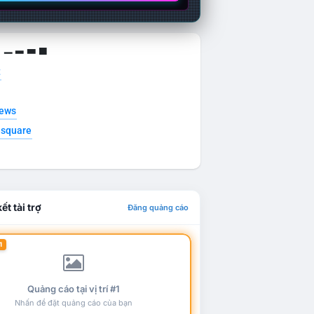
g ▁ ▂ ▃ ▄
t
news
esquare
ết tài trợ
Đăng quảng cáo
1
Quảng cáo tại vị trí #1
Nhấn để đặt quảng cáo của bạn