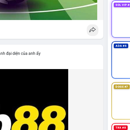
SOL VIP #
ADA #6
ảnh đại diện của anh ấy
DOGE #7
TRX #8