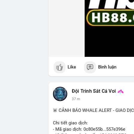
Like
Bình luận
Đội Trinh Sát Cá Voi
37 m
🚨 CẢNH BÁO WHALE ALERT - GIAO DỊ
Chi tiết giao dịch:
- Mã giao dịch: 0c80e55b...557e396e