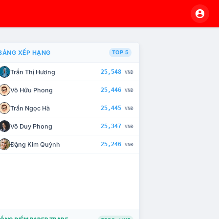
BẢNG XẾP HẠNG
TOP 5
Trần Thị Hương
25,548
VNĐ
À CHẾ TÀI XỬ LÝ VI PHẠM
Võ Hữu Phong
25,446
VNĐ
Trần Ngọc Hà
25,445
VNĐ
Võ Duy Phong
25,347
VNĐ
Đặng Kim Quỳnh
25,246
VNĐ