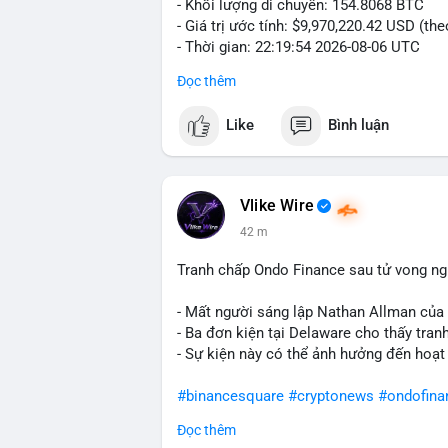
- Khối lượng di chuyển: 154.8068 BTC
- Giá trị ước tính: $9,970,220.42 USD (th
- Thời gian: 22:19:54 2026-08-06 UTC
Đọc thêm
Một khối lượng 154.8 BTC trị giá gần 10
mempool. Với quy mô này, khả năng cao đ
Like
Bình luận
nhân hoặc tổ chức kiểm soát, không phải
nhóm cá voi tích lũy: gom coin từ nhiều v
sản để phân tán rủi ro. Nếu dòng tiền hư
tăng; ngược lại, nếu chảy về ví lạnh, tín
Vlike Wire
hiện khá nhạy cảm với biến động lớn, nê
42 m
giờ tới.
Tranh chấp Ondo Finance sau tử vong ng
Nhà đầu tư nhỏ lẻ nên thận trọng, tránh 
tiếp theo và dòng tiền vào/ra sàn trước 
- Mất người sáng lập Nathan Allman của
- Ba đơn kiện tại Delaware cho thấy tra
#154dot8btc
#vilanh
#tichluydaihan
#me
- Sự kiện này có thể ảnh hưởng đến hoạt
#binancesquare
#cryptonews
#ondofina
Đọc thêm
$btc $eth