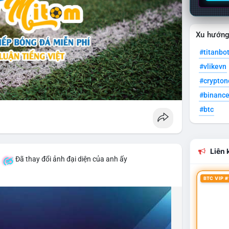
Xu hướn
#titanbo
#vlikevn
#crypto
#binanc
#btc
Liên k
á
Đã thay đổi ảnh đại diện của anh ấy
BTC VIP #