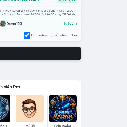
ỔNG ĐIỂM PAPER TRADE
TOP 5 · LIVE
ểm live = số dư ví + ký quỹ + PnL chưa chốt · Chốt 12:00
 cuối tháng · Top 1 trên 20.000 đ nhận 30 ngày VIP Whale.
Demo123
9.922
đ
Auto-refresh (30s)
Refresh Now
h viên Pro
Đội Trinh Sát Cá Voi
Phí Hồ
Coin Radar