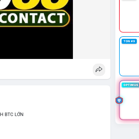
TON #9
OPTIMUS 
CH BTC LỚN