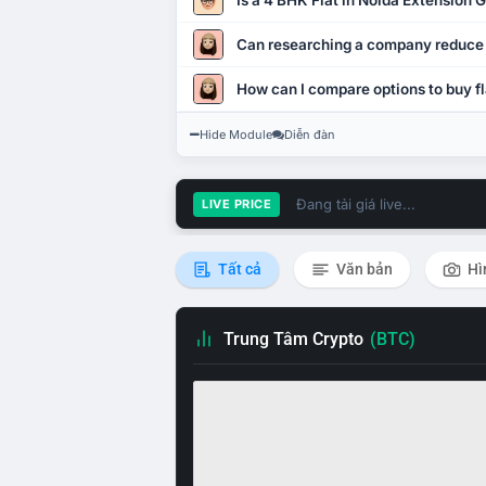
Is a 4 BHK Flat in Noida Extension
Can researching a company reduce
How can I compare options to buy fl
Hide Module
Diễn đàn
Đang tải giá live...
LIVE PRICE
Tất cả
Văn bản
Hì
Trung Tâm Crypto
(BTC)