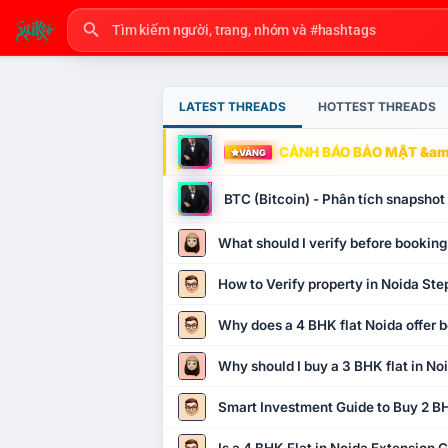
LATEST THREADS
HOTTEST THREADS
CẢNH BÁO BẢO MẬT &amp
VÀNG
BTC (Bitcoin) - Phân tích snapsho
What should I verify before booking
How to Verify property in Noida Ste
Why does a 4 BHK flat Noida offer b
Why should I buy a 3 BHK flat in No
Smart Investment Guide to Buy 2 BH