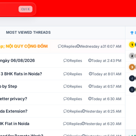
Ctrl K
MOST VIEWED THREADS
1
; NỘI QUY CỘNG ĐỒNG VLIKE.VN: HỆ THỐNG GIÁM SÁT TỰ ĐỘNG V
0
Replies
Wednesday a31 6:07 AM
2
t ngày 06/08/2026
0
Replies
Today at 2:43 PM
3
 3 BHK flats in Noida?
0
Replies
Today at 8:01 AM
4
p by Step
0
Replies
Today at 6:57 AM
5
etter privacy?
0
Replies
Today at 6:30 AM
ida Extension?
0
Replies
Yesterday at 6:25 AM
K Flat in Noida
0
Replies
Yesterday at 6:20 AM