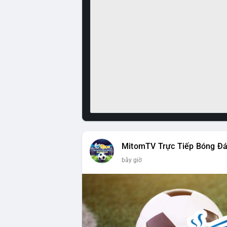
MitomTV Trực Tiếp Bóng Đ
bây giờ