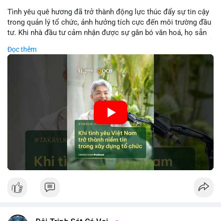
Tình yêu quê hương đã trở thành động lực thúc đẩy sự tin cậy
trong quản lý tổ chức, ảnh hưởng tích cực đến môi trường đầu
tư. Khi nhà đầu tư cảm nhận được sự gắn bó văn hoá, họ sẵn
sàng đầu tư dài hạn vào các doanh nghiệp nội địa, bao gồm cả
Đọc thêm
các công ty blockchain và tiền mã hoá. Sự tăng cường niềm
tin này giúp giảm rủi ro thị trường, cải thiện chi phí vốn và thúc
đẩy sự phát triển bền vững của ngành công nghệ tài chính. Các
nhà quản lý cần khai thác tinh thần này để xây dựng chiến lược
phát triển bền vững và thu hút vốn đầu tư.
🎥 Xem video trực tiếp tại:
Nguồn: VIETSUCCESS