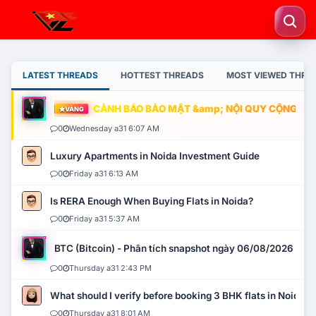
LATEST THREADS
HOTTEST THREADS
MOST VIEWED THRE
CẢNH BÁO BẢO MẬT &amp; NỘI QUY CỘNG ĐỒNG
VÀNG
0
Wednesday a31 6:07 AM
Luxury Apartments in Noida Investment Guide
0
Friday a31 6:13 AM
Is RERA Enough When Buying Flats in Noida?
0
Friday a31 5:37 AM
BTC (Bitcoin) - Phân tích snapshot ngày 06/08/2026
0
Thursday a31 2:43 PM
What should I verify before booking 3 BHK flats in Noida?
0
Thursday a31 8:01 AM