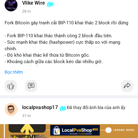
Vlike Wire
28 m
Fork Bitcoin gây tranh cãi BIP-110 khai thác 2 block rồi dừng
- Fork BIP-110 khai thác thành công 2 block đầu tiên.
- Sức mạnh khai thác (hashpower) cực thấp so với mạng
chính.
- Độ khó khai thác kế thừa từ Bitcoin gốc.
- Khoảng cách giữa các block kéo dài nhiều giờ.
- Cả hai chuỗi vẫn chấp nhận cùng một giao dịch.
Đọc thêm
#bitcoin
#btc
#cryptonews
#blockchain
#bip110
$btc
#vlikevn
#titanbot
localpvashop17
Đã thay đổi ảnh bìa của anh ấy
37 m
📰 Nguồn: CoinDesk