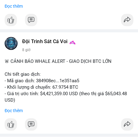
- Thảo luận về phương án hard fork dự phòng nếu cần
Đọc thêm
#556btc
#36trusd
#cavoichuyentien
#aplucban
#tichluydaihan
$btc
#btc
#vlikevn
#titanbot
📰 Nguồn: Cointelegraph
Đội Trinh Sát Cá Voi
8 giờ
🚨 CẢNH BÁO WHALE ALERT - GIAO DỊCH BTC LỚN
Chi tiết giao dịch:
- Mã giao dịch: 384908ec...1e351aa5
- Khối lượng di chuyển: 67.9754 BTC
- Giá trị ước tính: $4,421,359.00 USD (theo thị giá $65,043.48
USD)
- Thời gian: 21:19:29 2026-08-08 UTC
Đọc thêm
Nhận định phân tích:
Khối lượng 67.97 BTC trị giá hơn 4.4 triệu USD được di chuyển
trong một giao dịch duy nhất trên mempool. Quy mô này nằm