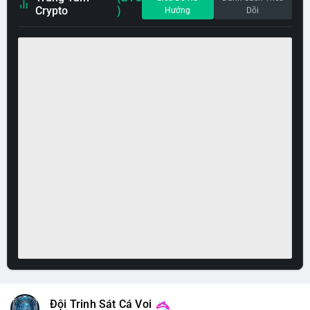
Crypto
)
Hướng
Dõi
Đội Trinh Sát Cá Voi