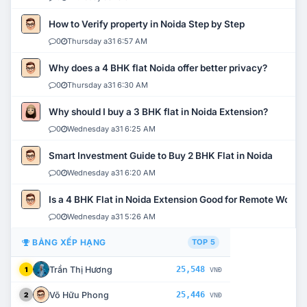
How to Verify property in Noida Step by Step
0
Thursday a31 6:57 AM
Why does a 4 BHK flat Noida offer better privacy?
0
Thursday a31 6:30 AM
Why should I buy a 3 BHK flat in Noida Extension?
0
Wednesday a31 6:25 AM
Smart Investment Guide to Buy 2 BHK Flat in Noida
0
Wednesday a31 6:20 AM
Is a 4 BHK Flat in Noida Extension Good for Remote Work?
0
Wednesday a31 5:26 AM
BẢNG XẾP HẠNG
TOP 5
Trần Thị Hương
25,548
1
VNĐ
Võ Hữu Phong
25,446
2
VNĐ