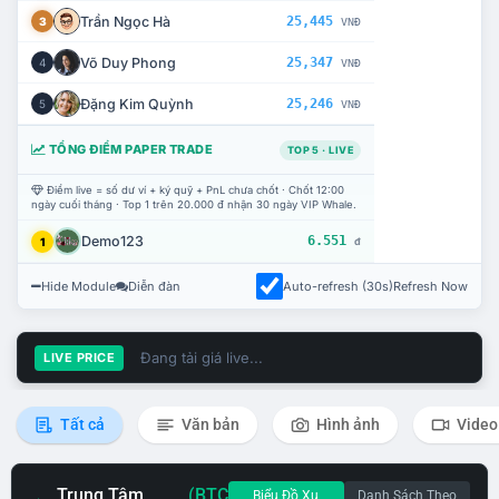
Trần Ngọc Hà
25,445
3
VNĐ
Võ Duy Phong
25,347
4
VNĐ
Đặng Kim Quỳnh
25,246
5
VNĐ
TỔNG ĐIỂM PAPER TRADE
TOP 5 · LIVE
Điểm live = số dư ví + ký quỹ + PnL chưa chốt · Chốt 12:00
ngày cuối tháng · Top 1 trên 20.000 đ nhận 30 ngày VIP Whale.
Demo123
6.551
1
đ
Hide Module
Diễn đàn
Auto-refresh (30s)
Refresh Now
Đang tải giá live...
LIVE PRICE
Tất cả
Văn bản
Hình ảnh
Video
Trung Tâm
(BTC
Biểu Đồ Xu
Danh Sách Theo