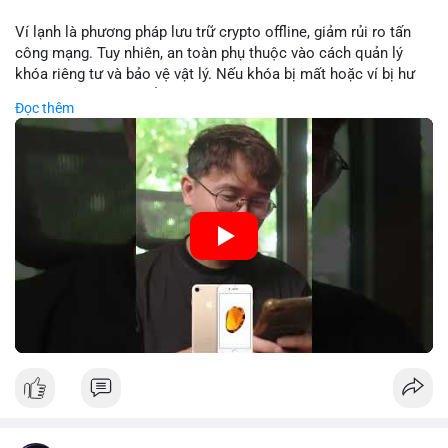
Lời khuyên: Nhà đầu tư nhỏ lẻ nên theo dõi sát dòng tiền xác
Ví lạnh là phương pháp lưu trữ crypto offline, giảm rủi ro tấn
nhận và tránh vào lệnh đòn bẩy quá mức trong 24 giờ tới. Quan
công mạng. Tuy nhiên, an toàn phụ thuộc vào cách quản lý
sát phản ứng giá tại vùng hỗ trợ $64,000 để đưa ra quyết định
khóa riêng tư và bảo vệ vật lý. Nếu khóa bị mất hoặc ví bị hư
hợp lý.
hại, tài sản không thể khôi phục. Các nhà chuyên gia khuyên
Đọc thêm
nên kết hợp với biện pháp dự phòng như sao lưu khóa và chọn
#89btc
#mempoolbitcoin
#dongtiencavoi
#aplucban
nhà sản xuất uy tín.
#phantichonchain
🎥 Xem video trực tiếp tại:
Nguồn: 5 Phút Crypto