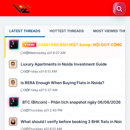
LATEST THREADS
HOTTEST THREADS
MOST VIEWED THRE
CẢNH BÁO BẢO MẬT &amp; NỘI QUY CỘNG ĐỒNG
VÀNG
0
Wednesday a31 6:07 AM
Luxury Apartments in Noida Investment Guide
0
Friday a31 6:13 AM
Is RERA Enough When Buying Flats in Noida?
0
Friday a31 5:37 AM
BTC (Bitcoin) - Phân tích snapshot ngày 06/08/2026
0
Thursday a31 2:43 PM
What should I verify before booking 3 BHK flats in Noida?
0
Thursday a31 8:01 AM