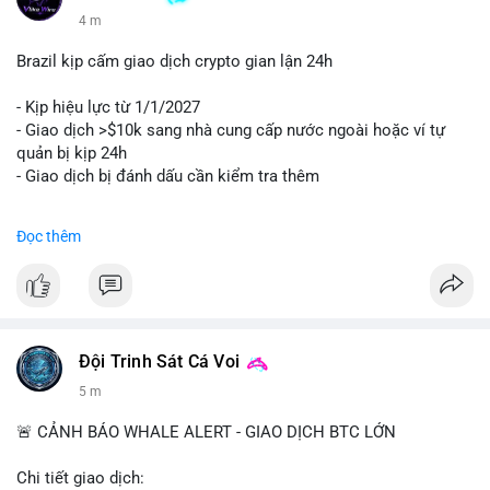
4 m
Brazil kịp cấm giao dịch crypto gian lận 24h
- Kịp hiệu lực từ 1/1/2027
- Giao dịch >$10k sang nhà cung cấp nước ngoài hoặc ví tự
quản bị kịp 24h
- Giao dịch bị đánh dấu cần kiểm tra thêm
#binancesquare
#cryptonews
#regulation
Đọc thêm
$btc $eth
#vlikevn
#titanbot
📰 Nguồn: Cointelegraph
Đội Trinh Sát Cá Voi
5 m
🚨 CẢNH BÁO WHALE ALERT - GIAO DỊCH BTC LỚN
Chi tiết giao dịch: