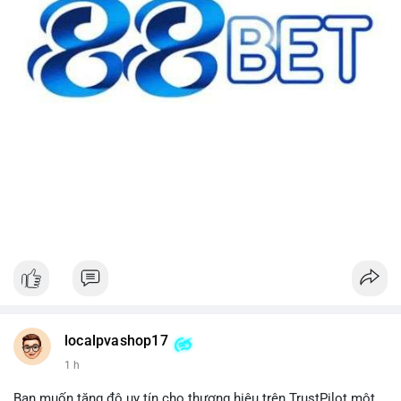
localpvashop17
1 h
Bạn muốn tăng độ uy tín cho thương hiệu trên TrustPilot một