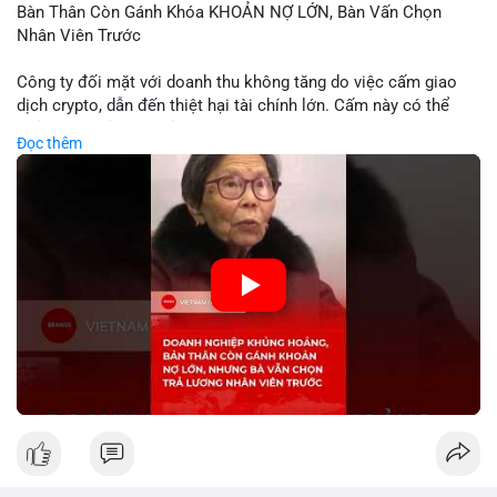
Bàn Thân Còn Gánh Khóa KHOẢN NỢ LỚN, Bàn Vấn Chọn
Nhân Viên Trước
Công ty đối mặt với doanh thu không tăng do việc cấm giao
dịch crypto, dẫn đến thiệt hại tài chính lớn. Cấm này có thể
phản ánh phản ứng của chính quyền hoặc thị trường đối với
Đọc thêm
biến động giá digital asset. Bàn vấn chuyển hướng tập trung
vào nhân lực, cho thấy chiến lược giảm chi phí hoặc điều chỉnh
mô hình kinh doanh. Điều này có thể ảnh hưởng đến thị trường
crypto và các doanh nghiệp liên quan trong tương lai.
🎥 Xem video trực tiếp tại:
Nguồn: KIEN THUC KINH TE