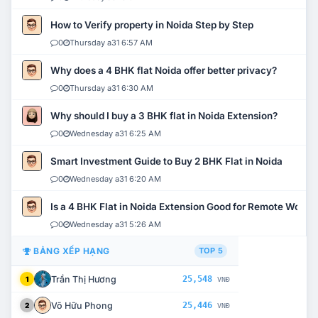
How to Verify property in Noida Step by Step
0
Thursday a31 6:57 AM
Why does a 4 BHK flat Noida offer better privacy?
0
Thursday a31 6:30 AM
Why should I buy a 3 BHK flat in Noida Extension?
0
Wednesday a31 6:25 AM
Smart Investment Guide to Buy 2 BHK Flat in Noida
0
Wednesday a31 6:20 AM
Is a 4 BHK Flat in Noida Extension Good for Remote Work?
0
Wednesday a31 5:26 AM
BẢNG XẾP HẠNG
TOP 5
Trần Thị Hương
25,548
1
VNĐ
Võ Hữu Phong
25,446
2
VNĐ