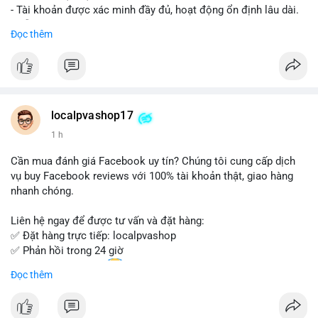
- Tài khoản được xác minh đầy đủ, hoạt động ổn định lâu dài.
- Hỗ trợ khách hàng 24/7, phản hồi nhanh chóng.
Đọc thêm
- Giao dịch an toàn, bảo mật thông tin.
Đặt hàng ngay hôm nay để nhận ưu đãi tốt nhất!
Liên hệ với chúng tôi qua:
localpvashop17
- WhatsApp: +1 (66
215-8938
- Telegram: @localpvashop
1 h
- Email: localpvashop@gmail.com
Cần mua đánh giá Facebook uy tín? Chúng tôi cung cấp dịch
Đừng bỏ lỡ cơ hội sở hữu tài khoản WeChat chất lượng với giá
vụ buy Facebook reviews với 100% tài khoản thật, giao hàng
tốt. Liên hệ ngay!
nhanh chóng.
Liên hệ ngay để được tư vấn và đặt hàng:
✅ Đặt hàng trực tiếp: localpvashop
✅ Phản hồi trong 24 giờ
✅ WhatsApp: +1 (66
215-8938
Đọc thêm
✅ Telegram: @localpvashop
✅ Email: localpvashop@gmail.com