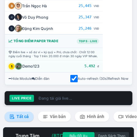
Trần Ngọc Hà
25,445
3
VNĐ
Võ Duy Phong
25,347
4
VNĐ
Đặng Kim Quỳnh
25,246
5
VNĐ
TỔNG ĐIỂM PAPER TRADE
TOP 5 · LIVE
Điểm live = số dư ví + ký quỹ + PnL chưa chốt · Chốt 12:00
ngày cuối tháng · Top 1 trên 20.000 đ nhận 30 ngày VIP Whale.
Demo123
5.492
1
đ
Hide Module
Diễn đàn
Auto-refresh (30s)
Refresh Now
Đang tải giá live...
LIVE PRICE
Tất cả
Văn bản
Hình ảnh
Video
Trung Tâm
(BTC
Biểu Đồ Xu
Danh Sách Theo