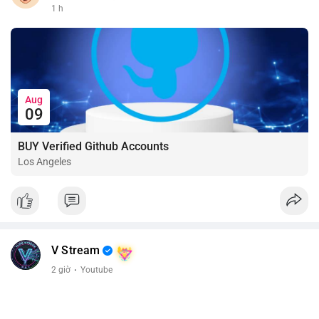
1 h
Aug
09
BUY Verified Github Accounts
Los Angeles
V Stream
2 giờ
·
Youtube