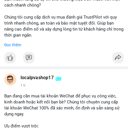
cách nhanh chóng?
Chúng tôi cung cấp dịch vụ mua đánh giá TrustPilot với quy
trình nhanh chóng, an toàn và bảo mật tuyệt đối. Giúp bạn
nâng cao điểm số và xây dựng lòng tin từ khách hàng chỉ trong
thời gian ngắn.
Đọc thêm
Đặt hàng ngay hôm nay để nhận ưu đãi:
👉 Order tại: localpvashop
👉 Phản hồi 24/7
👉 WhatsApp: +1 660 215-8938
👉 Telegram: @localpvashop
localpvashop17
👉 Email: localpvashop@gmail.com
1 h
Đừng bỏ lỡ cơ hội cải thiện danh tiếng trực tuyến của bạn một
Bạn đang cần mua tài khoản WeChat để phục vụ công việc,
cách hiệu quả!
kinh doanh hoặc kết nối bạn bè? Chúng tôi chuyên cung cấp
tài khoản WeChat 100% đã xác minh, ổn định và sẵn sàng sử
dụng ngay.
Ưu điểm vượt trội: