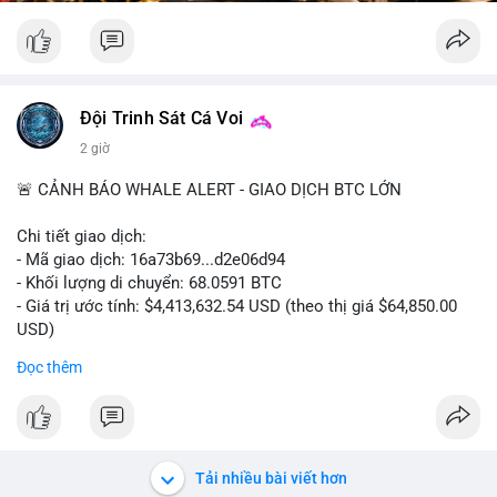
Đội Trinh Sát Cá Voi
2 giờ
🚨 CẢNH BÁO WHALE ALERT - GIAO DỊCH BTC LỚN
Chi tiết giao dịch:
- Mã giao dịch: 16a73b69...d2e06d94
- Khối lượng di chuyển: 68.0591 BTC
- Giá trị ước tính: $4,413,632.54 USD (theo thị giá $64,850.00
USD)
- Thời gian: 07:19:49 2026-08-09 UTC
Đọc thêm
Khối lượng 68.06 BTC tương đương hơn 4.4 triệu USD được
luân chuyển trong một giao dịch duy nhất cho thấy dấu hiệu
của tổ chức lớn hoặc cá voi đang tái cơ cấu danh mục. Với
mức giá dao động quanh vùng $64,850, hành vi này có thể là
Tải nhiều bài viết hơn
bước chuẩn bị cho một lệnh bán lớn trên sàn tập trung, tạo áp