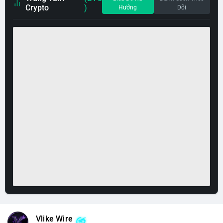
Crypto
)
Hướng
Dõi
Vlike Wire