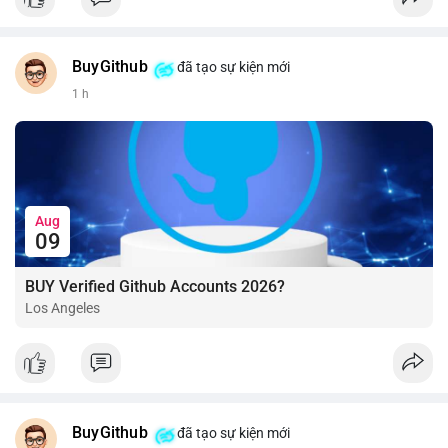
BuyGithub
đã tạo sự kiện mới
1 h
Aug
09
BUY Verified Github Accounts 2026?
Los Angeles
BuyGithub
đã tạo sự kiện mới