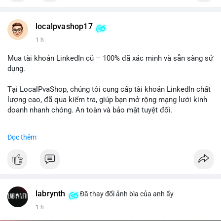
Chất lượng đảm bảo, hỗ trợ tận tình. Hãy liên hệ ngay hôm
nay!
localpvashop17
1 h
Mua tài khoản LinkedIn cũ – 100% đã xác minh và sẵn sàng sử
dụng.
Tại LocalPvaShop, chúng tôi cung cấp tài khoản LinkedIn chất
lượng cao, đã qua kiểm tra, giúp bạn mở rộng mạng lưới kinh
doanh nhanh chóng. An toàn và bảo mật tuyệt đối.
Đặt hàng ngay hôm nay để nhận ưu đãi tốt nhất!
Đọc thêm
✅ Đặt hàng: localpvashop
✅ Phản hồi trong 24 giờ
✅ WhatsApp: +1 (66
215-8938
✅ Telegram: @localpvashop
labrynth
✅ Email: localpvashop@gmail.com
Đã thay đổi ảnh bìa của anh ấy
1 h
Liên hệ ngay để được tư vấn chi tiết và hỗ trợ tận tình.