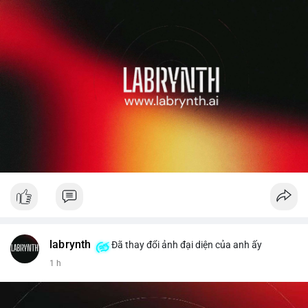
labrynth
Đã thay đổi ảnh đại diện của anh ấy
1 h